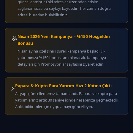
güncellenmiştir. Eski adresler üzerinden erişim
sağlanamazsa bu sayfayı kaydedin, her zaman doğru
adresi buradan bulabilirsiniz.
Nisan 2026 Yeni Kampanya – %150 Hoşgeldin
🎉
Bonusu
Nisan ayına özel sınırlı süreli kampanya başladı. İlk
yatırımınıza %150 bonus tanımlanacak. Kampanya
detayları için Promosyonlar sayfasını ziyaret edin.
Papara & Kripto Para Yatırım Hızı 2 Katına Çıktı
⚡
Altyapı güncellememiz tamamlandı. Papara ve kripto para
yatırımlarınız artık 30 saniye içinde hesabınıza geçmektedir.
Anlık bildirimler için uygulamayı güncelleyin.