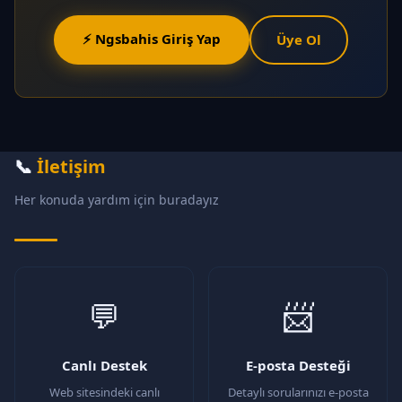
⚡ Ngsbahis Giriş Yap
Üye Ol
📞
İletişim
Her konuda yardım için buradayız
💬
📨
Canlı Destek
E-posta Desteği
Web sitesindeki canlı
Detaylı sorularınızı e-posta