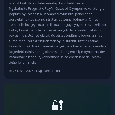
istatistiksel olarak daha avantajlı kabul edilmektedir.
Ngsbahis'te Pragmatic Play'in Gates of Olympus ve Aviator gibi
popüler oyunlarının RTP oranları oyun bilgi panelinden
görülebilmektedir. İkinci strateji, bütçenizi bölmektir. Örneğin
1000 TL'lik bütçeyi 10'ar TL'lik 100 döngüye yaymak, aynı miktarı
birkaç büyük bahiste harcamaktan çok daha sürdürülebilir bir
yaklaşımdır. Üçüncü olarak, ücretsiz döndürme bonuslarını ve
turbo modunu aktif kullanmak oyun sürenizi uzatır. Casino
bonuslarını akıllıca kullanarak gerçek para harcamadan oyunları
keşfedebilirsiniz. Sonuç olarak slotlar eğlence için oynanmalıdır;
kazanmak bir bonus, kaybetmek ise eğlencenin bedeli olarak
değerlendirilmelidir.
📅 25 Nisan 2026
✍️ Ngsbahis Editör
🔐