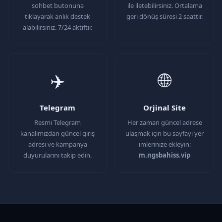
sohbet butonuna
ile iletebilirsiniz. Ortalama
tıklayarak anlık destek
geri dönüş süresi 2 saattir.
alabilirsiniz. 7/24 aktiftir.
✈️
🌐
Telegram
Orjinal Site
Resmi Telegram
Her zaman güncel adrese
kanalımızdan güncel giriş
ulaşmak için bu sayfayı yer
adresi ve kampanya
imlerinize ekleyin:
duyurularını takip edin.
m.ngsbahiss.vip