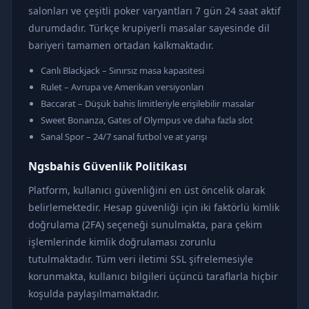
salonları ve çeşitli poker varyantları 7 gün 24 saat aktif
durumdadır. Türkçe krupiyerli masalar sayesinde dil
bariyeri tamamen ortadan kalkmaktadır.
Canlı Blackjack – Sınırsız masa kapasitesi
Rulet – Avrupa ve Amerikan versiyonları
Baccarat – Düşük bahis limitleriyle erişilebilir masalar
Sweet Bonanza, Gates of Olympus ve daha fazla slot
Sanal Spor – 24/7 sanal futbol ve at yarışı
Ngsbahis Güvenlik Politikası
Platform, kullanıcı güvenliğini en üst öncelik olarak
belirlemektedir. Hesap güvenliği için iki faktörlü kimlik
doğrulama (2FA) seçeneği sunulmakta, para çekim
işlemlerinde kimlik doğrulaması zorunlu
tutulmaktadır. Tüm veri iletimi SSL şifrelemesiyle
korunmakta, kullanıcı bilgileri üçüncü taraflarla hiçbir
koşulda paylaşılmamaktadır.