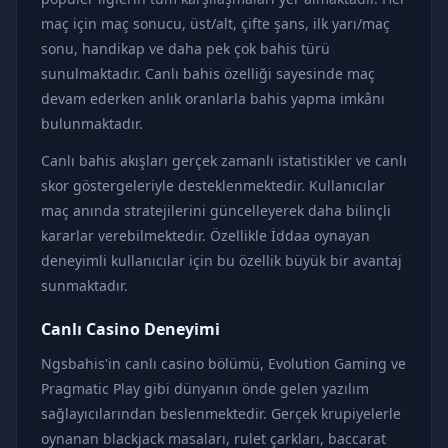
maç için maç sonucu, üst/alt, çifte şans, ilk yarı/maç
sonu, handikap ve daha pek çok bahis türü
sunulmaktadır. Canlı bahis özelliği sayesinde maç
devam ederken anlık oranlarla bahis yapma imkânı
bulunmaktadır.
Canlı bahis akışları gerçek zamanlı istatistikler ve canlı
skor göstergeleriyle desteklenmektedir. Kullanıcılar
maç anında stratejilerini güncelleyerek daha bilinçli
kararlar verebilmektedir. Özellikle İddaa oynayan
deneyimli kullanıcılar için bu özellik büyük bir avantaj
sunmaktadır.
Canlı Casino Deneyimi
Ngsbahis'in canlı casino bölümü, Evolution Gaming ve
Pragmatic Play gibi dünyanın önde gelen yazılım
sağlayıcılarından beslenmektedir. Gerçek krupiyelerle
oynanan blackjack masaları, rulet çarkları, baccarat