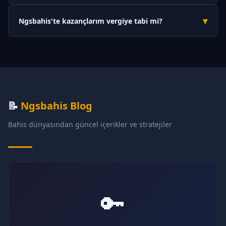
Evet, Ngsbahis müşteri hizmetleri haftanın 7 günü, 24 saat
indirmenize gerek kalmaz.
▾
Ngsbahis'te kazançlarım vergiye tabi mi?
hizmet vermektedir. Canlı sohbet, Telegram ve e-posta kanalları
aracılığıyla destek ekibine ulaşabilirsiniz. Ortalama yanıt süresi
Platform yurt dışı lisanslı olduğundan vergi kesintisi
2 dakika civarındadır.
yapılmamaktadır. Ancak kişisel vergi yükümlülükleriniz için
ülkenizin vergi mevzuatını incelemeniz veya bir mali müşavirle
görüşmeniz önerilir.
📝
Ngsbahis Blog
Bahis dünyasından güncel içerikler ve stratejiler
🔑