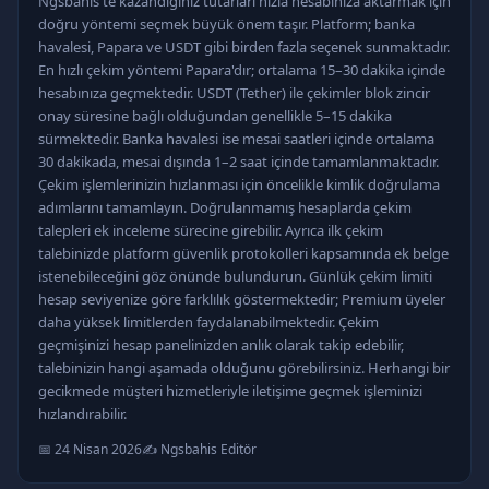
Ngsbahis'te kazandığınız tutarları hızla hesabınıza aktarmak için
doğru yöntemi seçmek büyük önem taşır. Platform; banka
havalesi, Papara ve USDT gibi birden fazla seçenek sunmaktadır.
En hızlı çekim yöntemi Papara'dır; ortalama 15–30 dakika içinde
hesabınıza geçmektedir. USDT (Tether) ile çekimler blok zincir
onay süresine bağlı olduğundan genellikle 5–15 dakika
sürmektedir. Banka havalesi ise mesai saatleri içinde ortalama
30 dakikada, mesai dışında 1–2 saat içinde tamamlanmaktadır.
Çekim işlemlerinizin hızlanması için öncelikle kimlik doğrulama
adımlarını tamamlayın. Doğrulanmamış hesaplarda çekim
talepleri ek inceleme sürecine girebilir. Ayrıca ilk çekim
talebinizde platform güvenlik protokolleri kapsamında ek belge
istenebileceğini göz önünde bulundurun. Günlük çekim limiti
hesap seviyenize göre farklılık göstermektedir; Premium üyeler
daha yüksek limitlerden faydalanabilmektedir. Çekim
geçmişinizi hesap panelinizden anlık olarak takip edebilir,
talebinizin hangi aşamada olduğunu görebilirsiniz. Herhangi bir
gecikmede müşteri hizmetleriyle iletişime geçmek işleminizi
hızlandırabilir.
📅 24 Nisan 2026
✍️ Ngsbahis Editör