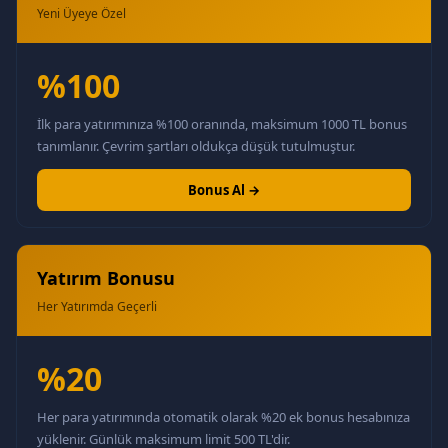
Yeni Üyeye Özel
%100
İlk para yatırımınıza %100 oranında, maksimum 1000 TL bonus
tanımlanır. Çevrim şartları oldukça düşük tutulmuştur.
Bonus Al →
Yatırım Bonusu
Her Yatırımda Geçerli
%20
Her para yatırımında otomatik olarak %20 ek bonus hesabınıza
yüklenir. Günlük maksimum limit 500 TL'dir.