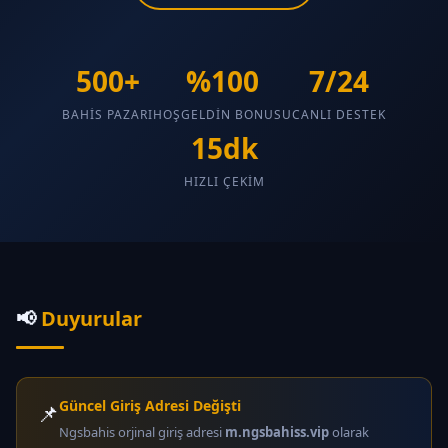
500+
%100
7/24
BAHIS PAZARI
HOŞGELDIN BONUSU
CANLI DESTEK
15dk
HIZLI ÇEKIM
📢
Duyurular
Güncel Giriş Adresi Değişti
📌
Ngsbahis orjinal giriş adresi
m.ngsbahiss.vip
olarak