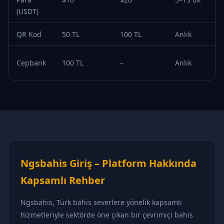
(USDT)
QR Kod
50 TL
100 TL
Anlık
Cepbank
100 TL
–
Anlık
Ngsbahis Giriş – Platform Hakkında
Kapsamlı Rehber
Ngsbahis, Türk bahis severlere yönelik kapsamlı
hizmetleriyle sektörde öne çıkan bir çevrimiçi bahis