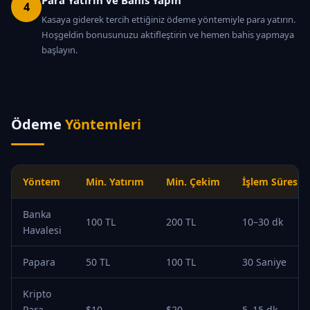
Para Yatırın ve Bahis Yapın
4
Kasaya giderek tercih ettiğiniz ödeme yöntemiyle para yatırın.
Hoşgeldin bonusunuzu aktifleştirin ve hemen bahis yapmaya
başlayın.
Ödeme
Yöntemleri
Yöntem
Min. Yatırım
Min. Çekim
İşlem Süresi
Banka
100 TL
200 TL
10–30 dk
Havalesi
Papara
50 TL
100 TL
30 Saniye
Kripto
Para
$10
$20
5–15 dk