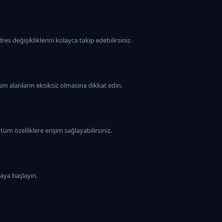
es değişikliklerini kolayca takip edebilirsiniz.
Tüm alanların eksiksiz olmasına dikkat edin.
m özelliklere erişim sağlayabilirsiniz.
aya başlayın.