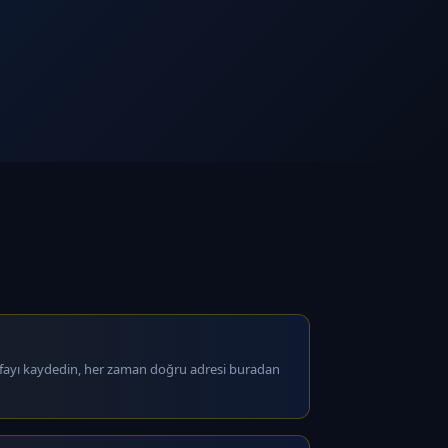
yfayı kaydedin, her zaman doğru adresi buradan