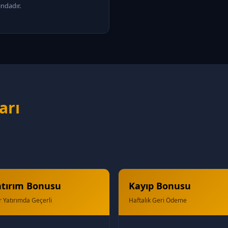
ındadır.
arı
atırım Bonusu
Kayıp Bonusu
 Yatırımda Geçerli
Haftalık Geri Ödeme