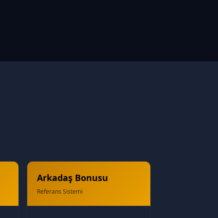
Arkadaş Bonusu
Referans Sistemi