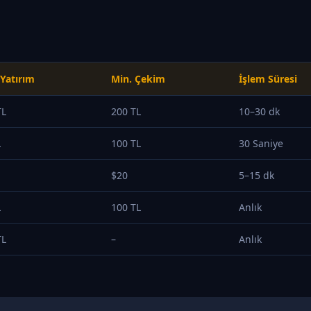
 Yatırım
Min. Çekim
İşlem Süresi
TL
200 TL
10–30 dk
L
100 TL
30 Saniye
$20
5–15 dk
L
100 TL
Anlık
TL
–
Anlık