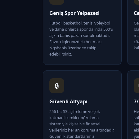
Geniş Spor Yelpazesi
Ca
Futbol, basketbol, tenis, voleybol
Ge
ve daha onlarca spor dalında 500'ü
bla
aşkın bahis pazarı sunulmaktadır.
mas
Favori liglerinizdeki her maçı
çö
Ngsbahis üzerinden takip
ka
edebilirsiniz.
🔒
Güvenli Altyapı
7/
256-bit SSL şifreleme ve çok
He
katmanlı kimlik doğrulama
so
sistemiyle kişisel ve finansal
kan
verileriniz her an koruma altındadır.
eki
Güvenlik standartlarımız
ya