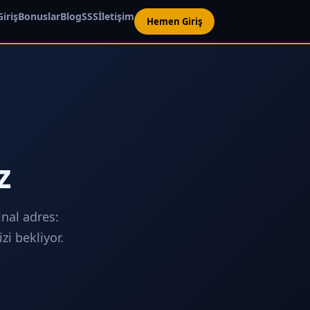
Giriş
Bonuslar
Blog
SSS
İletişim
Hemen Giriş
z
inal adres:
zi bekliyor.