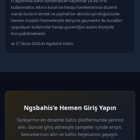
Fi ağlarında bahis oynamaktan kaçınmak ya da VPN
kullanmaktır. Altıncı kural ise hesap hareketlerinizi düzenli
olarak kontrol etmek ve şüpheli bir aktivite gördüğünüzde
hemen müşteri hizmetleriyle iletişime geçmektir. Bu kuralları
uygulayan kullanıcılar hesap güvenliğini azami düzeyde
koruyabilmektedir.
📅 27 Nisan 2026
✍️ Ngsbahis Editör
Ngsbahis'e Hemen Giriş Yapın
Türkiye'nin en dinamik bahis platformunda yerinizi
alın. Güncel giriş adresiyle saniyeler içinde erişin,
bonuslarınızı alın ve bahis heyecanını yaşayın.