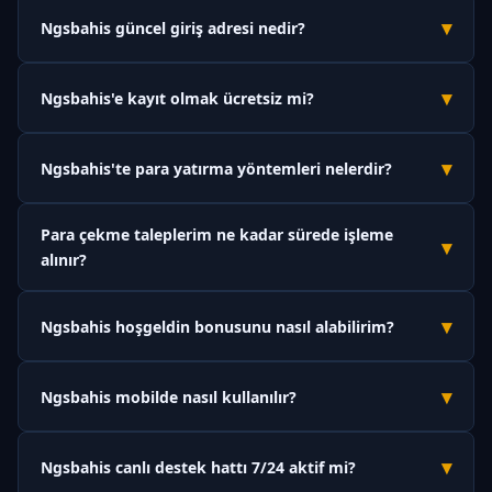
▾
Ngsbahis güncel giriş adresi nedir?
Ngsbahis'in güncel ve orjinal giriş adresi
m.ngsbahiss.vip
'dir.
▾
Ngsbahis'e kayıt olmak ücretsiz mi?
Platform zaman zaman erişim engellerine maruz
kalabildiğinden adres güncellenebilmektedir. Bu sayfayı
Evet, Ngsbahis'e üyelik tamamen ücretsizdir. Kayıt olmak için
tarayıcınıza kaydedin; değişiklik olduğunda buradan haberdar
▾
Ngsbahis'te para yatırma yöntemleri nelerdir?
herhangi bir ücret ödemeniz gerekmez. Üyelik formunu
olabilirsiniz.
doldurup hesabınızı doğruladıktan sonra anında bahis
Ngsbahis; banka havalesi, Papara, USDT (kripto para) ve QR
yapabilirsiniz.
Para çekme taleplerim ne kadar sürede işleme
kod gibi çeşitli ödeme yöntemleri sunmaktadır. Tüm para
▾
alınır?
yatırma işlemleri anlık olarak gerçekleşmekte, minimum
yatırım tutarı 50 TL'den başlamaktadır.
Ngsbahis'te kimlik doğrulaması tamamlanan hesaplar için
▾
Ngsbahis hoşgeldin bonusunu nasıl alabilirim?
çekim talepleri ortalama 15 dakika ile 2 saat içinde işleme
alınmaktadır. Yoğun dönemlerde bu süre kısmen uzayabilir
Ngsbahis'e ilk kez üye olduktan sonra Kasaya gidin ve para
ancak maksimum 24 saat içinde tamamlanır.
▾
Ngsbahis mobilde nasıl kullanılır?
yatırma işlemi sırasında "Hoşgeldin Bonusu" seçeneğini
aktifleştirin. İlk yatırımınıza %100 oranında, maksimum 1000 TL
Ngsbahis'e mobil cihazınızdan erişmek için tarayıcınızda
bonus tanımlanacaktır.
▾
Ngsbahis canlı destek hattı 7/24 aktif mi?
m.ngsbahiss.vip
adresini açmanız yeterlidir. Platform
tamamen responsive tasarıma sahip olduğu için uygulama