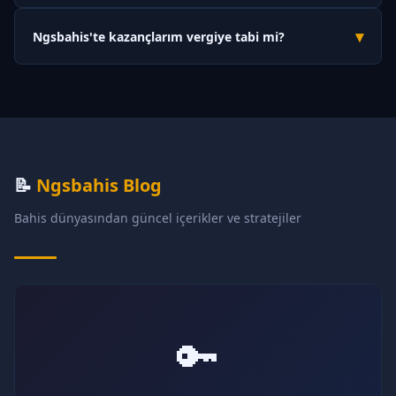
Evet, Ngsbahis müşteri hizmetleri haftanın 7 günü, 24 saat
indirmenize gerek kalmaz.
▾
Ngsbahis'te kazançlarım vergiye tabi mi?
hizmet vermektedir. Canlı sohbet, Telegram ve e-posta kanalları
aracılığıyla destek ekibine ulaşabilirsiniz. Ortalama yanıt süresi
Platform yurt dışı lisanslı olduğundan vergi kesintisi
2 dakika civarındadır.
yapılmamaktadır. Ancak kişisel vergi yükümlülükleriniz için
ülkenizin vergi mevzuatını incelemeniz veya bir mali müşavirle
görüşmeniz önerilir.
📝
Ngsbahis Blog
Bahis dünyasından güncel içerikler ve stratejiler
🔑