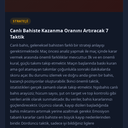
STRATEJI
Canlı Bahiste Kazanma Oranını Artıracak 7
Taktik
Canlı bahis, geleneksel bahisten farklı bir strateji anlayışı
gerektirmektedir. Maç öncesi analiz yapmak ile maç içinde karar
vermek arasında önemli farklılıklar mevcuttur. İlk ve en önemli
kural, güçlü takımı takip etmektir. Maçın başlarında baskı kuran
ama gol atamayan takımlar çoğunlukla sonraki dakikalarda
skoru açar. Bu durumu izlemek ve doğru anda giren bir bahis,
kazançlı pozisyonlar oluşturabilir. İkinci önemli taktik,
istatistikleri gerçek zamanlı olarak takip etmektir. Ngsbahis canlı
bahis arayüzü; hücum sayısı, şut on target ve top kontrolü gibi
verileri anlık olarak sunmaktadır. Bu veriler, bahis kararlarınızı
güçlendirecektir. Üçüncü olarak, kayıp dizileri başladığında
bahis miktarını artırmak yerine azaltmak gerekir. Emosiyon
tabanlı kararlar canlı bahiste en büyük kayıp nedenlerinden
biridir. Dördüncü taktik, sadece iyi bildiğiniz liglere