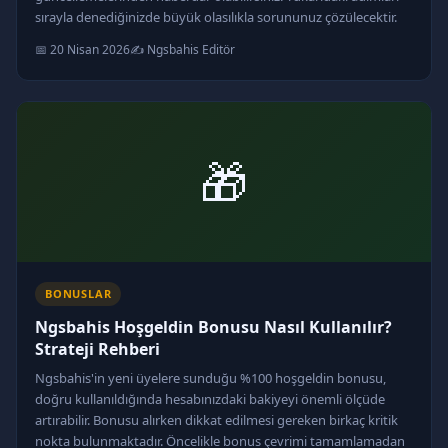
sırayla denediğinizde büyük olasılıkla sorununuz çözülecektir.
📅 20 Nisan 2026
✍️ Ngsbahis Editör
🎁
BONUSLAR
Ngsbahis Hoşgeldin Bonusu Nasıl Kullanılır?
Strateji Rehberi
Ngsbahis'in yeni üyelere sunduğu %100 hoşgeldin bonusu,
doğru kullanıldığında hesabınızdaki bakiyeyi önemli ölçüde
artırabilir. Bonusu alırken dikkat edilmesi gereken birkaç kritik
nokta bulunmaktadır. Öncelikle bonus çevrimi tamamlamadan