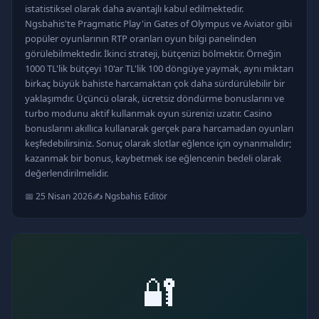
istatistiksel olarak daha avantajlı kabul edilmektedir.
Ngsbahis'te Pragmatic Play'in Gates of Olympus ve Aviator gibi
popüler oyunlarının RTP oranları oyun bilgi panelinden
görülebilmektedir. İkinci strateji, bütçenizi bölmektir. Örneğin
1000 TL'lik bütçeyi 10'ar TL'lik 100 döngüye yaymak, aynı miktarı
birkaç büyük bahiste harcamaktan çok daha sürdürülebilir bir
yaklaşımdır. Üçüncü olarak, ücretsiz döndürme bonuslarını ve
turbo modunu aktif kullanmak oyun sürenizi uzatır. Casino
bonuslarını akıllıca kullanarak gerçek para harcamadan oyunları
keşfedebilirsiniz. Sonuç olarak slotlar eğlence için oynanmalıdır;
kazanmak bir bonus, kaybetmek ise eğlencenin bedeli olarak
değerlendirilmelidir.
📅 25 Nisan 2026
✍️ Ngsbahis Editör
🔐