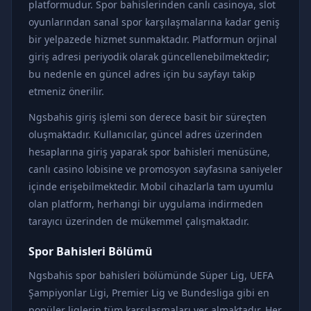
platformudur. Spor bahislerinden canlı casinoya, slot
oyunlarından sanal spor karşılaşmalarına kadar geniş
bir yelpazede hizmet sunmaktadır. Platformun orjinal
giriş adresi periyodik olarak güncellenebilmektedir;
bu nedenle en güncel adres için bu sayfayı takip
etmeniz önerilir.
Ngsbahis giriş işlemi son derece basit bir süreçten
oluşmaktadır. Kullanıcılar, güncel adres üzerinden
hesaplarına giriş yaparak spor bahisleri menüsüne,
canlı casino lobisine ve promosyon sayfasına saniyeler
içinde erişebilmektedir. Mobil cihazlarla tam uyumlu
olan platform, herhangi bir uygulama indirmeden
tarayıcı üzerinden de mükemmel çalışmaktadır.
Spor Bahisleri Bölümü
Ngsbahis spor bahisleri bölümünde Süper Lig, UEFA
Şampiyonlar Ligi, Premier Lig ve Bundesliga gibi en
popüler liglerin tüm karşılaşmaları yer almaktadır. Her