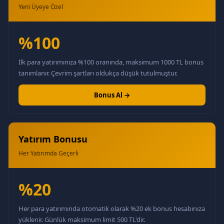
Yeni Üyeye Özel
%100
İlk para yatırımınıza %100 oranında, maksimum 1000 TL bonus
tanımlanır. Çevrim şartları oldukça düşük tutulmuştur.
Bonus Al →
Yatırım Bonusu
Her Yatırımda Geçerli
%20
Her para yatırımında otomatik olarak %20 ek bonus hesabınıza
yüklenir. Günlük maksimum limit 500 TL'dir.