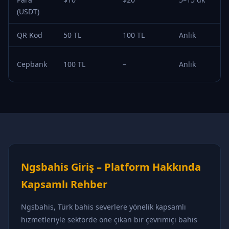
(USDT)
QR Kod
50 TL
100 TL
Anlık
Cepbank
100 TL
–
Anlık
Ngsbahis Giriş – Platform Hakkında
Kapsamlı Rehber
Ngsbahis, Türk bahis severlere yönelik kapsamlı
hizmetleriyle sektörde öne çıkan bir çevrimiçi bahis