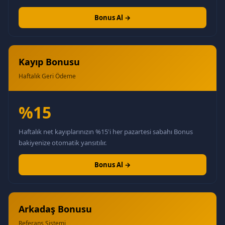
Bonus Al →
Kayıp Bonusu
Haftalık Geri Ödeme
%15
Haftalık net kayıplarınızın %15'i her pazartesi sabahı Bonus
bakiyenize otomatik yansıtılır.
Bonus Al →
Arkadaş Bonusu
Referans Sistemi