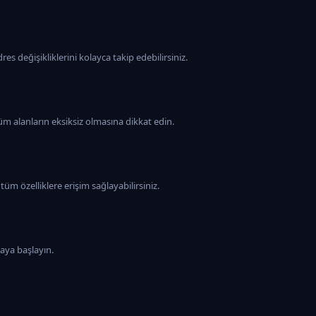
es değişikliklerini kolayca takip edebilirsiniz.
Tüm alanların eksiksiz olmasına dikkat edin.
m özelliklere erişim sağlayabilirsiniz.
aya başlayın.