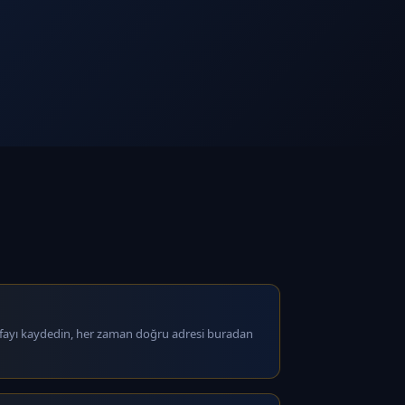
yfayı kaydedin, her zaman doğru adresi buradan