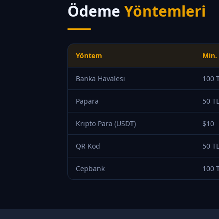
Ödeme
Yöntemleri
Yöntem
Min.
Banka Havalesi
100 
Papara
50 T
Kripto Para (USDT)
$10
QR Kod
50 T
Cepbank
100 