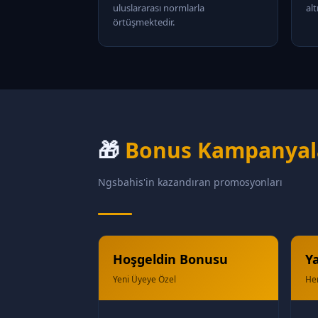
uluslararası normlarla
alt
örtüşmektedir.
🎁
Bonus Kampanyal
Ngsbahis'in kazandıran promosyonları
Hoşgeldin Bonusu
Y
Yeni Üyeye Özel
Her