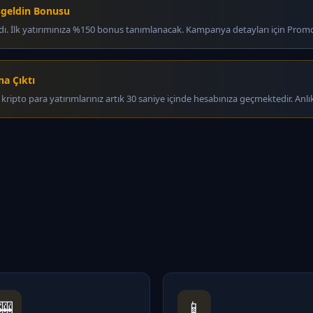
şgeldin Bonusu
adı. İlk yatırımınıza %150 bonus tanımlanacak. Kampanya detayları için Promo
na Çıktı
pto para yatırımlarınız artık 30 saniye içinde hesabınıza geçmektedir. Anlık
🎰
📱