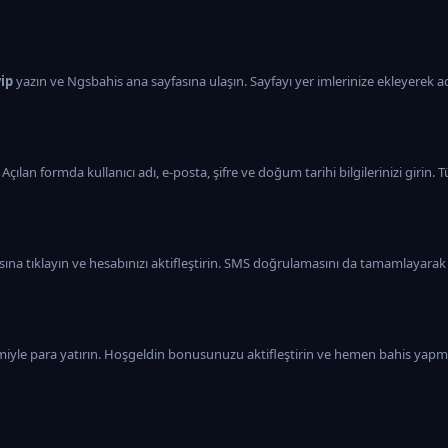
ip
yazın ve Ngsbahis ana sayfasına ulaşın. Sayfayı yer imlerinize ekleyerek adr
ılan formda kullanıcı adı, e-posta, şifre ve doğum tarihi bilgilerinizi girin. 
na tıklayın ve hesabınızı aktifleştirin. SMS doğrulamasını da tamamlayarak tü
miyle para yatırın. Hoşgeldin bonusunuzu aktifleştirin ve hemen bahis yapm