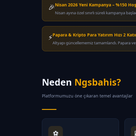
Nisan 2026 Yeni Kampanya – %150 Ho
🎉
Nisan ayına özel sınırlı süreli kampanya başl
Papara & Kripto Para Yatırım Hızı 2 Katı
⚡
Altyapı güncellememiz tamamlandı. Papara ve kri
Neden
Ngsbahis?
Platformumuzu öne çıkaran temel avantajlar
⚽