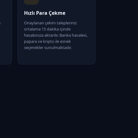
Hızlı Para Çekme
s
Onaylanan çekim talepleriniz
ortalama 15 dakika içinde
hesabınıza aktarılır. Banka havalesi,
papara ve kripto ile esnek
seçenekler sunulmaktadır.