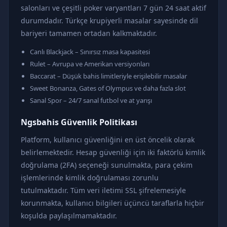
salonları ve çeşitli poker varyantları 7 gün 24 saat aktif
durumdadır. Türkçe krupiyerli masalar sayesinde dil
bariyeri tamamen ortadan kalkmaktadır.
Canlı Blackjack – Sınırsız masa kapasitesi
Rulet – Avrupa ve Amerikan versiyonları
Baccarat – Düşük bahis limitleriyle erişilebilir masalar
Sweet Bonanza, Gates of Olympus ve daha fazla slot
Sanal Spor – 24/7 sanal futbol ve at yarışı
Ngsbahis Güvenlik Politikası
Platform, kullanıcı güvenliğini en üst öncelik olarak
belirlemektedir. Hesap güvenliği için iki faktörlü kimlik
doğrulama (2FA) seçeneği sunulmakta, para çekim
işlemlerinde kimlik doğrulaması zorunlu
tutulmaktadır. Tüm veri iletimi SSL şifrelemesiyle
korunmakta, kullanıcı bilgileri üçüncü taraflarla hiçbir
koşulda paylaşılmamaktadır.