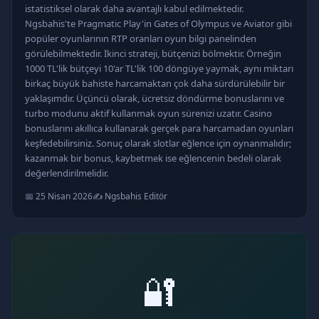
istatistiksel olarak daha avantajlı kabul edilmektedir.
Ngsbahis'te Pragmatic Play'in Gates of Olympus ve Aviator gibi
popüler oyunlarının RTP oranları oyun bilgi panelinden
görülebilmektedir. İkinci strateji, bütçenizi bölmektir. Örneğin
1000 TL'lik bütçeyi 10'ar TL'lik 100 döngüye yaymak, aynı miktarı
birkaç büyük bahiste harcamaktan çok daha sürdürülebilir bir
yaklaşımdır. Üçüncü olarak, ücretsiz döndürme bonuslarını ve
turbo modunu aktif kullanmak oyun sürenizi uzatır. Casino
bonuslarını akıllıca kullanarak gerçek para harcamadan oyunları
keşfedebilirsiniz. Sonuç olarak slotlar eğlence için oynanmalıdır;
kazanmak bir bonus, kaybetmek ise eğlencenin bedeli olarak
değerlendirilmelidir.
📅 25 Nisan 2026
✍️ Ngsbahis Editör
🔐