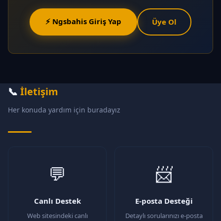
⚡ Ngsbahis Giriş Yap
Üye Ol
📞
İletişim
Her konuda yardım için buradayız
💬
📨
Canlı Destek
E-posta Desteği
Web sitesindeki canlı
Detaylı sorularınızı e-posta