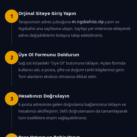
Orjinal Siteye Giriş Yapın
1
Tarayıcınızın adres çubuğuna
m.ngsbahiss.vip
yazın ve
Ngsbahis ana sayfasına ulaşın. Sayfayı yer imlerinize ekleyerek
adres değişikliklerini kolayca takip edebilirsiniz.
Üye Ol Formunu Doldurun
2
Sağ üst köşedeki "Üye Ol" butonuna tıklayın. Açılan formda
kullanıcı adı, e-posta, şifre ve doğum tarihi bilgilerinizi girin.
Tüm alanların eksiksiz olmasına dikkat edin.
Hesabınızı Doğrulayın
3
E-posta adresinize gelen doğrulama bağlantısına tıklayın ve
hesabınızı aktifleştirin. SMS doğrulamasını da tamamlayarak
tüm özelliklere erişim sağlayabilirsiniz.