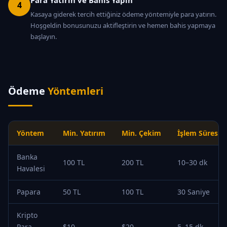
Para Yatırın ve Bahis Yapın
4
Kasaya giderek tercih ettiğiniz ödeme yöntemiyle para yatırın.
Hoşgeldin bonusunuzu aktifleştirin ve hemen bahis yapmaya
başlayın.
Ödeme
Yöntemleri
Yöntem
Min. Yatırım
Min. Çekim
İşlem Süresi
Banka
100 TL
200 TL
10–30 dk
Havalesi
Papara
50 TL
100 TL
30 Saniye
Kripto
Para
$10
$20
5–15 dk