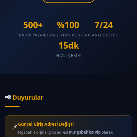
500+
%100
7/24
BAHIS PAZARI
HOŞGELDIN BONUSU
CANLI DESTEK
15dk
HIZLI ÇEKIM
📢
Duyurular
Güncel Giriş Adresi Değişti
📌
Ngsbahis orjinal giriş adresi
m.ngsbahiss.vip
olarak