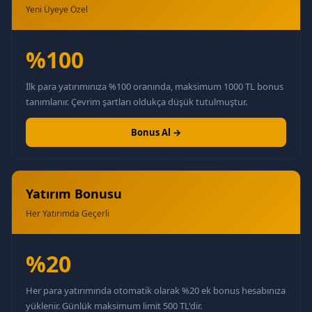
Yeni Üyeye Özel
%100
İlk para yatırımınıza %100 oranında, maksimum 1000 TL bonus
tanımlanır. Çevrim şartları oldukça düşük tutulmuştur.
Bonus Al →
Yatırım Bonusu
Her Yatırımda Geçerli
%20
Her para yatırımında otomatik olarak %20 ek bonus hesabınıza
yüklenir. Günlük maksimum limit 500 TL'dir.