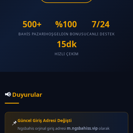
500+
%100
7/24
BAHIS PAZARI
HOŞGELDIN BONUSU
CANLI DESTEK
15dk
HIZLI ÇEKIM
📢
Duyurular
Güncel Giriş Adresi Değişti
📌
Ngsbahis orjinal giriş adresi
m.ngsbahiss.vip
olarak