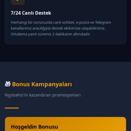
7/24 Canlı Destek
Herhangi bir sorunuzda canlı sohbet, e-posta ve Telegram
kanallarımız aracılığıyla destek ekibimize ulaşabilirsiniz.
Ortalama yanıt süremiz 2 dakikanın altındadır.
🎁
Bonus Kampanyaları
Ngsbahis'in kazandıran promosyonları
Hoşgeldin Bonusu