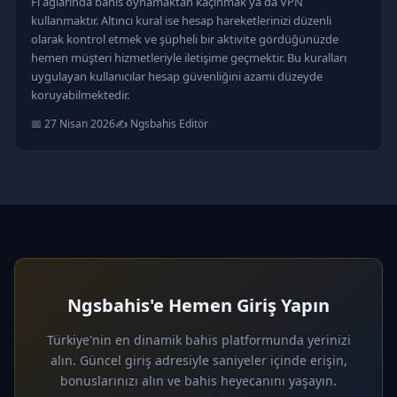
Fi ağlarında bahis oynamaktan kaçınmak ya da VPN
kullanmaktır. Altıncı kural ise hesap hareketlerinizi düzenli
olarak kontrol etmek ve şüpheli bir aktivite gördüğünüzde
hemen müşteri hizmetleriyle iletişime geçmektir. Bu kuralları
uygulayan kullanıcılar hesap güvenliğini azami düzeyde
koruyabilmektedir.
📅 27 Nisan 2026
✍️ Ngsbahis Editör
Ngsbahis'e Hemen Giriş Yapın
Türkiye'nin en dinamik bahis platformunda yerinizi
alın. Güncel giriş adresiyle saniyeler içinde erişin,
bonuslarınızı alın ve bahis heyecanını yaşayın.