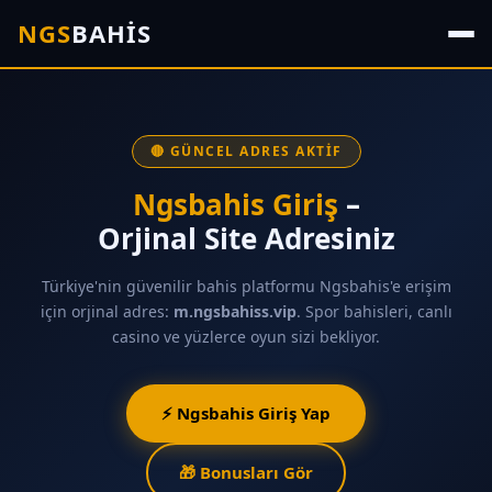
NGS
BAHİS
🔴 GÜNCEL ADRES AKTIF
Ngsbahis Giriş
–
Orjinal Site Adresiniz
Türkiye'nin güvenilir bahis platformu Ngsbahis'e erişim
için orjinal adres:
m.ngsbahiss.vip
. Spor bahisleri, canlı
casino ve yüzlerce oyun sizi bekliyor.
⚡ Ngsbahis Giriş Yap
🎁 Bonusları Gör