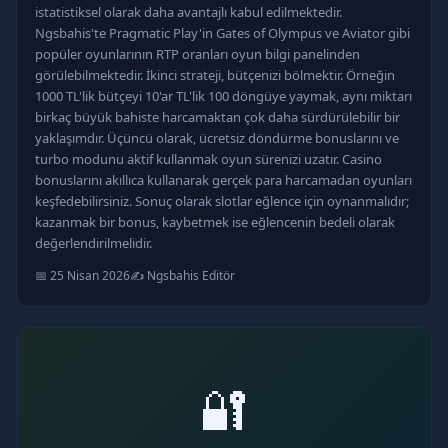
istatistiksel olarak daha avantajlı kabul edilmektedir.
Ngsbahis'te Pragmatic Play'in Gates of Olympus ve Aviator gibi
popüler oyunlarının RTP oranları oyun bilgi panelinden
görülebilmektedir. İkinci strateji, bütçenizi bölmektir. Örneğin
1000 TL'lik bütçeyi 10'ar TL'lik 100 döngüye yaymak, aynı miktarı
birkaç büyük bahiste harcamaktan çok daha sürdürülebilir bir
yaklaşımdır. Üçüncü olarak, ücretsiz döndürme bonuslarını ve
turbo modunu aktif kullanmak oyun sürenizi uzatır. Casino
bonuslarını akıllıca kullanarak gerçek para harcamadan oyunları
keşfedebilirsiniz. Sonuç olarak slotlar eğlence için oynanmalıdır;
kazanmak bir bonus, kaybetmek ise eğlencenin bedeli olarak
değerlendirilmelidir.
📅 25 Nisan 2026
✍️ Ngsbahis Editör
🔐