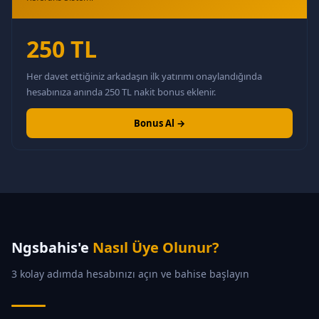
250 TL
Her davet ettiğiniz arkadaşın ilk yatırımı onaylandığında
hesabınıza anında 250 TL nakit bonus eklenir.
Bonus Al →
Ngsbahis'e
Nasıl Üye Olunur?
3 kolay adımda hesabınızı açın ve bahise başlayın