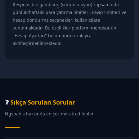
Responsible gambling (sorumlu oyun) kapsamında
günlük/haftalık para yatırma limitleri, kayıp limitleri ve
hesap dondurma seçenekleri kullanıcılara
sunulmaktadır. Bu özellikler platform menüsünün
"Hesap Ayarları" bölümünden kolayca
aktifleştirilebilmektedir.
❓
Sıkça Sorulan Sorular
Ngsbahis hakkında en çok merak edilenler