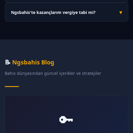
Evet, Ngsbahis müşteri hizmetleri haftanın 7 günü, 24 saat
indirmenize gerek kalmaz.
▾
Ngsbahis'te kazançlarım vergiye tabi mi?
hizmet vermektedir. Canlı sohbet, Telegram ve e-posta kanalları
aracılığıyla destek ekibine ulaşabilirsiniz. Ortalama yanıt süresi
Platform yurt dışı lisanslı olduğundan vergi kesintisi
2 dakika civarındadır.
yapılmamaktadır. Ancak kişisel vergi yükümlülükleriniz için
ülkenizin vergi mevzuatını incelemeniz veya bir mali müşavirle
görüşmeniz önerilir.
📝
Ngsbahis Blog
Bahis dünyasından güncel içerikler ve stratejiler
🔑