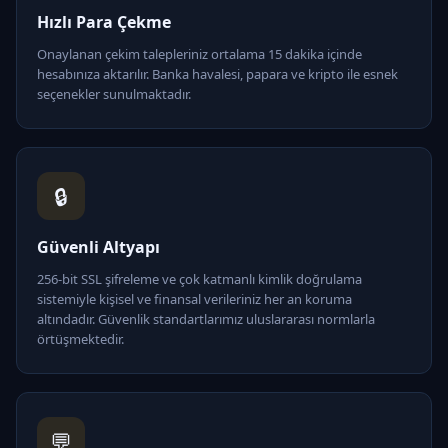
Hızlı Para Çekme
Onaylanan çekim talepleriniz ortalama 15 dakika içinde
hesabınıza aktarılır. Banka havalesi, papara ve kripto ile esnek
seçenekler sunulmaktadır.
🔒
Güvenli Altyapı
256-bit SSL şifreleme ve çok katmanlı kimlik doğrulama
sistemiyle kişisel ve finansal verileriniz her an koruma
altındadır. Güvenlik standartlarımız uluslararası normlarla
örtüşmektedir.
💬