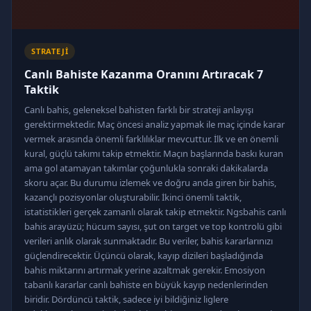
STRATEJI
Canlı Bahiste Kazanma Oranını Artıracak 7
Taktik
Canlı bahis, geleneksel bahisten farklı bir strateji anlayışı
gerektirmektedir. Maç öncesi analiz yapmak ile maç içinde karar
vermek arasında önemli farklılıklar mevcuttur. İlk ve en önemli
kural, güçlü takımı takip etmektir. Maçın başlarında baskı kuran
ama gol atamayan takımlar çoğunlukla sonraki dakikalarda
skoru açar. Bu durumu izlemek ve doğru anda giren bir bahis,
kazançlı pozisyonlar oluşturabilir. İkinci önemli taktik,
istatistikleri gerçek zamanlı olarak takip etmektir. Ngsbahis canlı
bahis arayüzü; hücum sayısı, şut on target ve top kontrolü gibi
verileri anlık olarak sunmaktadır. Bu veriler, bahis kararlarınızı
güçlendirecektir. Üçüncü olarak, kayıp dizileri başladığında
bahis miktarını artırmak yerine azaltmak gerekir. Emosiyon
tabanlı kararlar canlı bahiste en büyük kayıp nedenlerinden
biridir. Dördüncü taktik, sadece iyi bildiğiniz liglere