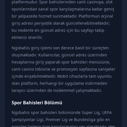
platformudur. Spor bahislerinden canlı casinoya, slot
oyunlarından sanal spor karşılaşmalarına kadar geniş
bir yelpazede hizmet sunmaktadır. Platformun orjinal
giriş adresi periyodik olarak güncellenebilmektedir;
bu nedenle en güncel adres için bu sayfayı takip
etmeniz önerilir.
Ngsbahis giriş işlemi son derece basit bir süreçten
oluşmaktadır. Kullanıcılar, güncel adres üzerinden
hesaplarına giriş yaparak spor bahisleri menüsüne,
canlı casino lobisine ve promosyon sayfasına saniyeler
içinde erişebilmektedir. Mobil cihazlarla tam uyumlu
olan platform, herhangi bir uygulama indirmeden
tarayıcı üzerinden de mükemmel çalışmaktadır.
Spor Bahisleri Bölümü
Ngsbahis spor bahisleri bölümünde Süper Lig, UEFA
Şampiyonlar Ligi, Premier Lig ve Bundesliga gibi en
popüler liglerin tüm karşılaşmaları yer almaktadır. Her