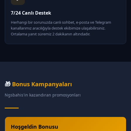
7/24 Canlı Destek
Herhangi bir sorunuzda canlı sohbet, e-posta ve Telegram
kanallarımız aracılığıyla destek ekibimize ulaşabilirsiniz.
Ortalama yanıt süremiz 2 dakikanın altındadır.
🎁
Bonus Kampanyaları
Ngsbahis'in kazandıran promosyonları
Hoşgeldin Bonusu