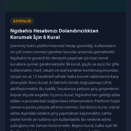
GÜVENLIK
Ngsbahis Hesabınızı Dolandırıcılıktan
Korumak İçin 6 Kural
Çevrimiçi bahis platformlarında hesap güvenliği, kullanıcıların
en çok önem vermesi gereken konular arasında gelmektedir.
Ngsbahis'te güvenli bir deneyim yaşamak için bazı temel
kurallara uymak gerekmektedir. İlk kural, güçlü ve eşsiz bir şifre
kullanmaktır. Harf, rakam ve özel karakter kombinasyonundan
oluşan en az 12 karakterli şifreler kaba kuvvet saldırılarına karşı
dirençlidir. İkinci kural, iki faktörlü kimlik doğrulamayı (2FA)
aktifleştirmektir. Bu özellik, hesabınıza yetkisiz giriş girişimlerini
büyük ölçüde engeller. Üçüncü kural, Ngsbahis'ten geldiği iddia
edilen e-postalardaki bağlantılara tıklamamaktır. Platform hiçbir
zaman e-posta yoluyla şifrenizi istemez. Dördüncü kural, orjinal
adres dışındaki sitelere giriş yapmaktan kaçınmaktır; sahte
siteler kimlik avı saldırısı için kullanılabilir. Bu nedenle adres
çubuğunu her zaman kontrol edin. Beşinci kural, halka açık Wi-