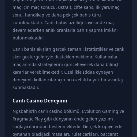
maç için maç sonucu, üst/alt, çifte şans, ilk yarı/maç
sonu, handikap ve daha pek çok bahis türü
sunulmaktadır. Canlı bahis özelliği sayesinde maç
devam ederken anlık oranlarla bahis yapma imkânı
bulunmaktadır.
Canlı bahis akışları gerçek zamanlı istatistikler ve canlı
skor göstergeleriyle desteklenmektedir. Kullanıcılar
maç anında stratejilerini güncelleyerek daha bilinçli
kararlar verebilmektedir. Özellikle İddaa oynayan
deneyimli kullanıcılar için bu özellik büyük bir avantaj
sunmaktadır.
Canlı Casino Deneyimi
Ngsbahis'in canlı casino bölümü, Evolution Gaming ve
Pragmatic Play gibi dünyanın önde gelen yazılım
sağlayıcılarından beslenmektedir. Gerçek krupiyelerle
oynanan blackjack masaları, rulet çarkları, baccarat