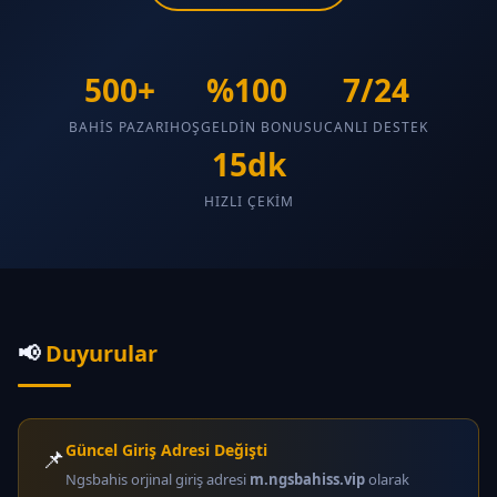
500+
%100
7/24
BAHIS PAZARI
HOŞGELDIN BONUSU
CANLI DESTEK
15dk
HIZLI ÇEKIM
📢
Duyurular
Güncel Giriş Adresi Değişti
📌
Ngsbahis orjinal giriş adresi
m.ngsbahiss.vip
olarak