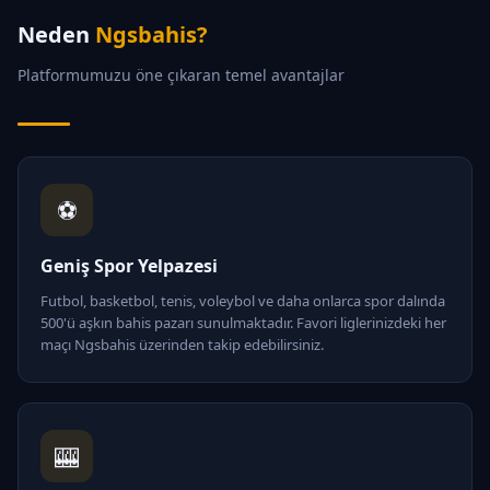
Neden
Ngsbahis?
Platformumuzu öne çıkaran temel avantajlar
⚽
Geniş Spor Yelpazesi
Futbol, basketbol, tenis, voleybol ve daha onlarca spor dalında
500'ü aşkın bahis pazarı sunulmaktadır. Favori liglerinizdeki her
maçı Ngsbahis üzerinden takip edebilirsiniz.
🎰