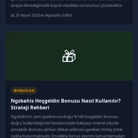
sırayla denediğinizde büyük olasılıkla sorununuz çözülecektir.
📅 20 Nisan 2026
✍️ Ngsbahis Editör
🎁
BONUSLAR
Ngsbahis Hoşgeldin Bonusu Nasıl Kullanılır?
Strateji Rehberi
Ngsbahis'in yeni üyelere sunduğu %100 hoşgeldin bonusu,
doğru kullanıldığında hesabınızdaki bakiyeyi önemli ölçüde
artırabilir. Bonusu alırken dikkat edilmesi gereken birkaç kritik
nokta bulunmaktadır. Öncelikle bonus çevrimi tamamlamadan