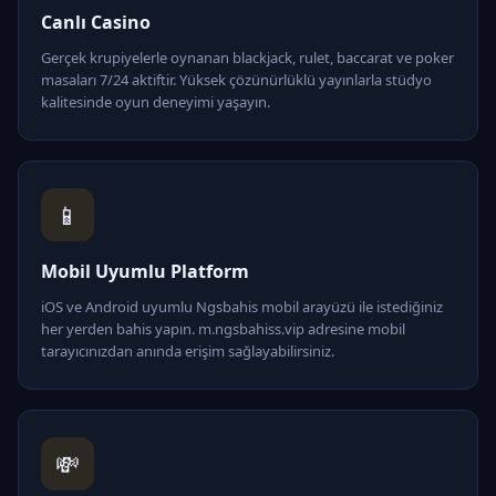
Canlı Casino
Gerçek krupiyelerle oynanan blackjack, rulet, baccarat ve poker
masaları 7/24 aktiftir. Yüksek çözünürlüklü yayınlarla stüdyo
kalitesinde oyun deneyimi yaşayın.
📱
Mobil Uyumlu Platform
iOS ve Android uyumlu Ngsbahis mobil arayüzü ile istediğiniz
her yerden bahis yapın. m.ngsbahiss.vip adresine mobil
tarayıcınızdan anında erişim sağlayabilirsiniz.
💸