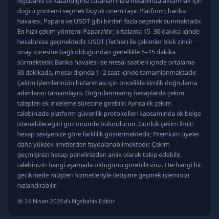
Ngsbahis'te kazandığınız tutarları hızla hesabınıza aktarmak için
doğru yöntemi seçmek büyük önem taşır. Platform; banka
havalesi, Papara ve USDT gibi birden fazla seçenek sunmaktadır.
En hızlı çekim yöntemi Papara'dır; ortalama 15–30 dakika içinde
hesabınıza geçmektedir. USDT (Tether) ile çekimler blok zincir
onay süresine bağlı olduğundan genellikle 5–15 dakika
sürmektedir. Banka havalesi ise mesai saatleri içinde ortalama
30 dakikada, mesai dışında 1–2 saat içinde tamamlanmaktadır.
Çekim işlemlerinizin hızlanması için öncelikle kimlik doğrulama
adımlarını tamamlayın. Doğrulanmamış hesaplarda çekim
talepleri ek inceleme sürecine girebilir. Ayrıca ilk çekim
talebinizde platform güvenlik protokolleri kapsamında ek belge
istenebileceğini göz önünde bulundurun. Günlük çekim limiti
hesap seviyenize göre farklılık göstermektedir; Premium üyeler
daha yüksek limitlerden faydalanabilmektedir. Çekim
geçmişinizi hesap panelinizden anlık olarak takip edebilir,
talebinizin hangi aşamada olduğunu görebilirsiniz. Herhangi bir
gecikmede müşteri hizmetleriyle iletişime geçmek işleminizi
hızlandırabilir.
📅 24 Nisan 2026
✍️ Ngsbahis Editör