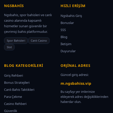
NGSBAHIS
HIZLI ERIŞIM
Ngsbahis, spor bahisleri ve canlı
Ngsbahis Giriş
casino alanında kapsamlı
Bonuslar
hizmetler sunan güvenilir bir
SSS
çevrimiçi bahis platformudur.
Blog
Spor Bahisleri
Canlı Casino
İletişim
Slot
Duyurular
BLOG KATEGORILERI
ORJINAL ADRES
Güncel giriş adresi:
Giriş Rehberi
Bonus Stratejileri
m.ngsbahiss.vip
Canlı Bahis Taktikleri
Bu sayfayı yer imlerinize
Para Çekme
ekleyerek adres değişikliklerinden
haberdar olun.
Casino Rehberi
Güvenlik