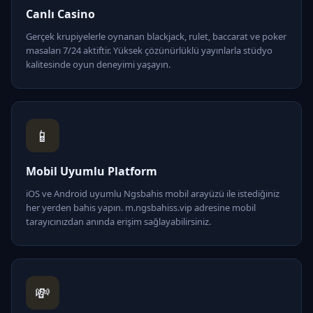
Canlı Casino
Gerçek krupiyelerle oynanan blackjack, rulet, baccarat ve poker
masaları 7/24 aktiftir. Yüksek çözünürlüklü yayınlarla stüdyo
kalitesinde oyun deneyimi yaşayın.
📱
Mobil Uyumlu Platform
iOS ve Android uyumlu Ngsbahis mobil arayüzü ile istediğiniz
her yerden bahis yapın. m.ngsbahiss.vip adresine mobil
tarayıcınızdan anında erişim sağlayabilirsiniz.
💸