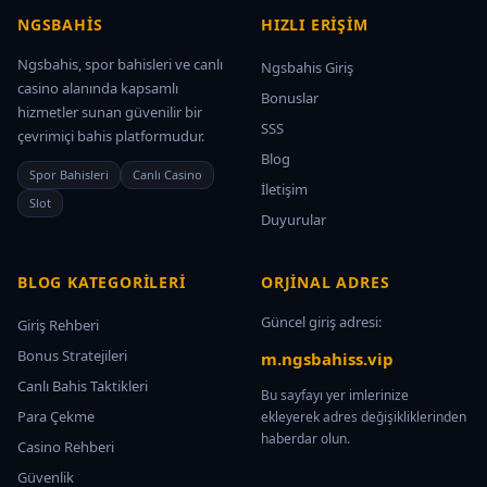
NGSBAHIS
HIZLI ERIŞIM
Ngsbahis, spor bahisleri ve canlı
Ngsbahis Giriş
casino alanında kapsamlı
Bonuslar
hizmetler sunan güvenilir bir
SSS
çevrimiçi bahis platformudur.
Blog
Spor Bahisleri
Canlı Casino
İletişim
Slot
Duyurular
BLOG KATEGORILERI
ORJINAL ADRES
Güncel giriş adresi:
Giriş Rehberi
Bonus Stratejileri
m.ngsbahiss.vip
Canlı Bahis Taktikleri
Bu sayfayı yer imlerinize
Para Çekme
ekleyerek adres değişikliklerinden
haberdar olun.
Casino Rehberi
Güvenlik