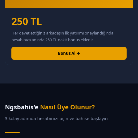
250 TL
Her davet ettiğiniz arkadaşın ilk yatırımı onaylandığında
hesabınıza anında 250 TL nakit bonus eklenir.
Bonus Al →
Ngsbahis'e
Nasıl Üye Olunur?
3 kolay adımda hesabınızı açın ve bahise başlayın