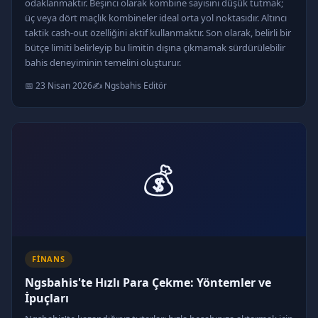
odaklanmaktır. Beşinci olarak kombine sayısını düşük tutmak;
üç veya dört maçlık kombineler ideal orta yol noktasıdır. Altıncı
taktik cash-out özelliğini aktif kullanmaktır. Son olarak, belirli bir
bütçe limiti belirleyip bu limitin dışına çıkmamak sürdürülebilir
bahis deneyiminin temelini oluşturur.
📅 23 Nisan 2026
✍️ Ngsbahis Editör
💰
FINANS
Ngsbahis'te Hızlı Para Çekme: Yöntemler ve
İpuçları