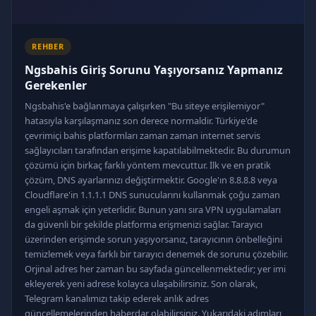
REHBER
Ngsbahis Giriş Sorunu Yaşıyorsanız Yapmanız
Gerekenler
Ngsbahis'e bağlanmaya çalışırken "Bu siteye erişilemiyor"
hatasıyla karşılaşmanız son derece normaldir. Türkiye'de
çevrimiçi bahis platformları zaman zaman internet servis
sağlayıcıları tarafından erişime kapatılabilmektedir. Bu durumun
çözümü için birkaç farklı yöntem mevcuttur. İlk ve en pratik
çözüm, DNS ayarlarınızı değiştirmektir. Google'ın 8.8.8.8 veya
Cloudflare'in 1.1.1.1 DNS sunucularını kullanmak çoğu zaman
engeli aşmak için yeterlidir. Bunun yanı sıra VPN uygulamaları
da güvenli bir şekilde platforma erişmenizi sağlar. Tarayıcı
üzerinden erişimde sorun yaşıyorsanız, tarayıcının önbelleğini
temizlemek veya farklı bir tarayıcı denemek de sorunu çözebilir.
Orjinal adres her zaman bu sayfada güncellenmektedir; yer imi
ekleyerek yeni adrese kolayca ulaşabilirsiniz. Son olarak,
Telegram kanalımızı takip ederek anlık adres
güncellemelerinden haberdar olabilirsiniz. Yukarıdaki adımları