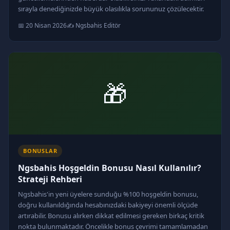
sırayla denediğinizde büyük olasılıkla sorununuz çözülecektir.
📅 20 Nisan 2026
✍️ Ngsbahis Editör
🎁
BONUSLAR
Ngsbahis Hoşgeldin Bonusu Nasıl Kullanılır?
Strateji Rehberi
Ngsbahis'in yeni üyelere sunduğu %100 hoşgeldin bonusu,
doğru kullanıldığında hesabınızdaki bakiyeyi önemli ölçüde
artırabilir. Bonusu alırken dikkat edilmesi gereken birkaç kritik
nokta bulunmaktadır. Öncelikle bonus çevrimi tamamlamadan