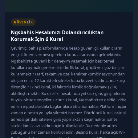
GÜVENLIK
Ngsbahis Hesabınızı Dolandırıcılıktan
Korumak İçin 6 Kural
Çevrimiçi bahis platformlarında hesap güvenliği, kullanıcıların
en çok önem vermesi gereken konular arasında gelmektedir.
Ngsbahis'te güvenli bir deneyim yaşamak için bazı temel
kurallara uymak gerekmektedir. İlk kural, güçlü ve eşsiz bir şifre
kullanmaktır. Harf, rakam ve özel karakter kombinasyonundan
oluşan en az 12 karakterli şifreler kaba kuvvet saldırılarına karşı
dirençlidir. İkinci kural, iki faktörlü kimlik doğrulamayı (2FA)
aktifleştirmektir. Bu özellik, hesabınıza yetkisiz giriş girişimlerini
büyük ölçüde engeller. Üçüncü kural, Ngsbahis'ten geldiği iddia
edilen e-postalardaki bağlantılara tıklamamaktır. Platform hiçbir
zaman e-posta yoluyla şifrenizi istemez. Dördüncü kural, orjinal
adres dışındaki sitelere giriş yapmaktan kaçınmaktır; sahte
siteler kimlik avı saldırısı için kullanılabilir. Bu nedenle adres
çubuğunu her zaman kontrol edin. Beşinci kural, halka açık Wi-