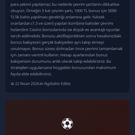
para çekimi yapılamaz; bu nedenle çevrim şartlarını dikkatlice
okuyun. Örneğin 5 kat çevrim şartı, 1000 TL bonus için 5000
TL'lik bahis yapılması gerektiği anlamına gelir. Yüksek
oranlardan (1.5 ve üzeri) yapılan kombine bahisler çevrimi
hızlandırır. Casino bonuslarında ise düşük ev avantajlı oyunlar
tercih edilmelidir. Bonusu aktifleştirdikten sonra hesabınızdaki
bonus bakiyesini gerçek bakiyeden ayrı takip etmeyi
unutmayın. Bonus süresi dolmadan önce çevrimi tamamlamak
için zamanı verimli kullanın. Hesap ayarlarından bonus
bakiyenizin durumunu anlık olarak takip edebilirsiniz. Bu
stratejileri uygularsanız hoşgeldin bonusundan maksimum
fayda elde edebilirsiniz.
📅 22 Nisan 2026
✍️ Ngsbahis Editör
⚽