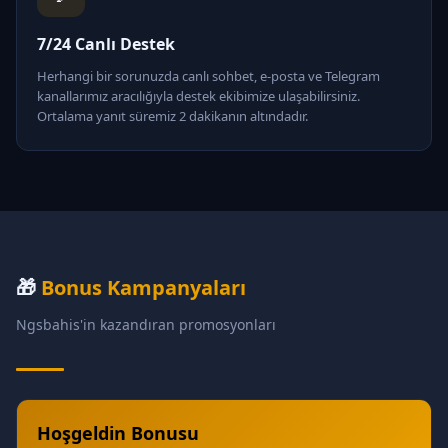
7/24 Canlı Destek
Herhangi bir sorunuzda canlı sohbet, e-posta ve Telegram
kanallarımız aracılığıyla destek ekibimize ulaşabilirsiniz.
Ortalama yanıt süremiz 2 dakikanın altındadır.
🎁
Bonus Kampanyaları
Ngsbahis'in kazandıran promosyonları
Hoşgeldin Bonusu