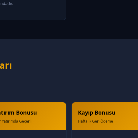
ındadır.
arı
atırım Bonusu
Kayıp Bonusu
 Yatırımda Geçerli
Haftalık Geri Ödeme