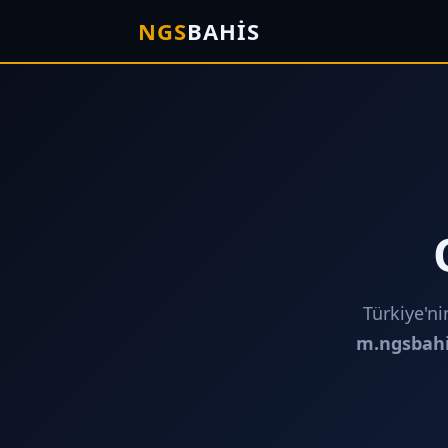
NGS
BAHİS
Türkiye'ni
m.ngsbahi