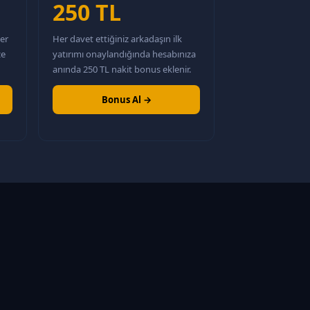
250 TL
her
Her davet ettiğiniz arkadaşın ilk
ze
yatırımı onaylandığında hesabınıza
anında 250 TL nakit bonus eklenir.
Bonus Al →