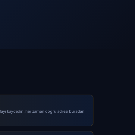
yfayı kaydedin, her zaman doğru adresi buradan