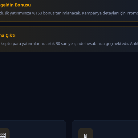
şgeldin Bonusu
adı. İlk yatırımınıza %150 bonus tanımlanacak. Kampanya detayları için Promo
na Çıktı
pto para yatırımlarınız artık 30 saniye içinde hesabınıza geçmektedir. Anlık
🎰
📱