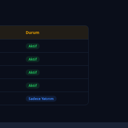
Durum
Aktif
Aktif
Aktif
Aktif
Sadece Yatırım