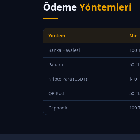
Ödeme
Yöntemleri
Yöntem
Min.
Banka Havalesi
100 
Papara
50 T
Kripto Para (USDT)
$10
QR Kod
50 T
Cepbank
100 