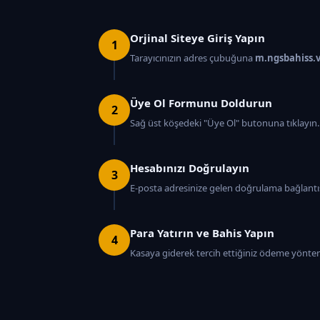
Orjinal Siteye Giriş Yapın
1
Tarayıcınızın adres çubuğuna
m.ngsbahiss.v
Üye Ol Formunu Doldurun
2
Sağ üst köşedeki "Üye Ol" butonuna tıklayın. Aç
Hesabınızı Doğrulayın
3
E-posta adresinize gelen doğrulama bağlantısı
Para Yatırın ve Bahis Yapın
4
Kasaya giderek tercih ettiğiniz ödeme yönte