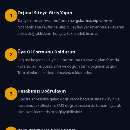
Orjinal Siteye Giriş Yapın
1
Tarayıcınızın adres çubuğuna
m.ngsbahiss.vip
yazın ve
Ngsbahis ana sayfasına ulaşın. Sayfayı yer imlerinize ekleyerek
adres değişikliklerini kolayca takip edebilirsiniz.
Üye Ol Formunu Doldurun
2
Sağ üst köşedeki "Üye Ol" butonuna tıklayın. Açılan formda
kullanıcı adı, e-posta, şifre ve doğum tarihi bilgilerinizi girin.
Tüm alanların eksiksiz olmasına dikkat edin.
Hesabınızı Doğrulayın
3
E-posta adresinize gelen doğrulama bağlantısına tıklayın ve
hesabınızı aktifleştirin. SMS doğrulamasını da tamamlayarak
tüm özelliklere erişim sağlayabilirsiniz.