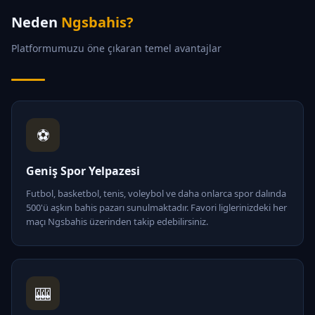
Neden
Ngsbahis?
Platformumuzu öne çıkaran temel avantajlar
⚽
Geniş Spor Yelpazesi
Futbol, basketbol, tenis, voleybol ve daha onlarca spor dalında
500'ü aşkın bahis pazarı sunulmaktadır. Favori liglerinizdeki her
maçı Ngsbahis üzerinden takip edebilirsiniz.
🎰