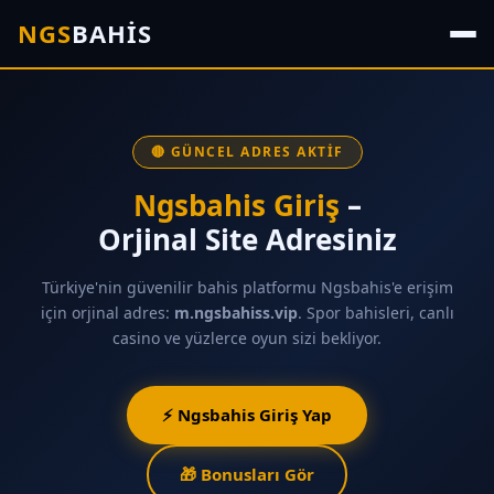
NGS
BAHİS
🔴 GÜNCEL ADRES AKTIF
Ngsbahis Giriş
–
Orjinal Site Adresiniz
Türkiye'nin güvenilir bahis platformu Ngsbahis'e erişim
için orjinal adres:
m.ngsbahiss.vip
. Spor bahisleri, canlı
casino ve yüzlerce oyun sizi bekliyor.
⚡ Ngsbahis Giriş Yap
🎁 Bonusları Gör