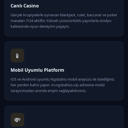
Canlı Casino
Gerçek krupiyelerle oynanan blackjack, rulet, baccarat ve poker
masaları 7/24 aktiftir. Yüksek çözünürlüklü yayınlarla stüdyo
kalitesinde oyun deneyimi yaşayın.
📱
Mobil Uyumlu Platform
iOS ve Android uyumlu Ngsbahis mobil arayüzü ile istediğiniz
her yerden bahis yapın. m.ngsbahiss.vip adresine mobil
tarayıcınızdan anında erişim sağlayabilirsiniz.
💸