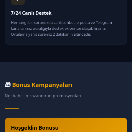
7/24 Canlı Destek
Herhangi bir sorunuzda canlı sohbet, e-posta ve Telegram
kanallarımız aracılığıyla destek ekibimize ulaşabilirsiniz.
Ortalama yanıt süremiz 2 dakikanın altındadır.
🎁
Bonus Kampanyaları
Ngsbahis'in kazandıran promosyonları
Hoşgeldin Bonusu