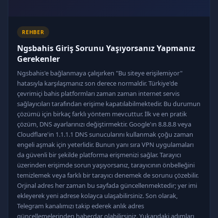
REHBER
Ngsbahis Giriş Sorunu Yaşıyorsanız Yapmanız
Gerekenler
Ngsbahis'e bağlanmaya çalışırken "Bu siteye erişilemiyor"
hatasıyla karşılaşmanız son derece normaldir. Türkiye'de
çevrimiçi bahis platformları zaman zaman internet servis
sağlayıcıları tarafından erişime kapatılabilmektedir. Bu durumun
çözümü için birkaç farklı yöntem mevcuttur. İlk ve en pratik
çözüm, DNS ayarlarınızı değiştirmektir. Google'ın 8.8.8.8 veya
Cloudflare'in 1.1.1.1 DNS sunucularını kullanmak çoğu zaman
engeli aşmak için yeterlidir. Bunun yanı sıra VPN uygulamaları
da güvenli bir şekilde platforma erişmenizi sağlar. Tarayıcı
üzerinden erişimde sorun yaşıyorsanız, tarayıcının önbelleğini
temizlemek veya farklı bir tarayıcı denemek de sorunu çözebilir.
Orjinal adres her zaman bu sayfada güncellenmektedir; yer imi
ekleyerek yeni adrese kolayca ulaşabilirsiniz. Son olarak,
Telegram kanalımızı takip ederek anlık adres
güncellemelerinden haberdar olabilirsiniz. Yukarıdaki adımları