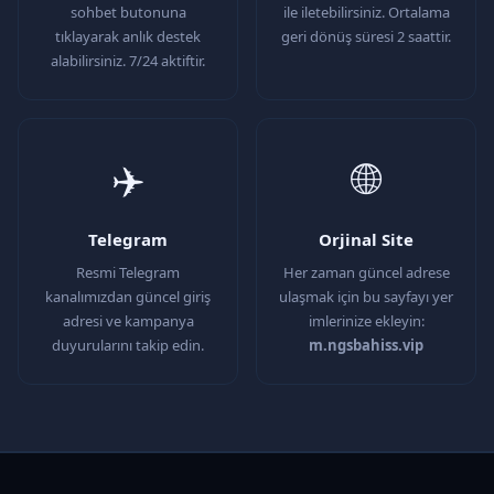
sohbet butonuna
ile iletebilirsiniz. Ortalama
tıklayarak anlık destek
geri dönüş süresi 2 saattir.
alabilirsiniz. 7/24 aktiftir.
✈️
🌐
Telegram
Orjinal Site
Resmi Telegram
Her zaman güncel adrese
kanalımızdan güncel giriş
ulaşmak için bu sayfayı yer
adresi ve kampanya
imlerinize ekleyin:
duyurularını takip edin.
m.ngsbahiss.vip