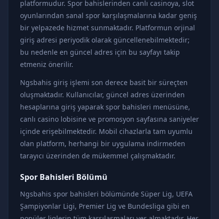
platformudur. Spor bahislerinden canlı casinoya, slot
oyunlarından sanal spor karşılaşmalarına kadar geniş
bir yelpazede hizmet sunmaktadır. Platformun orjinal
giriş adresi periyodik olarak güncellenebilmektedir;
bu nedenle en güncel adres için bu sayfayı takip
etmeniz önerilir.
Ngsbahis giriş işlemi son derece basit bir süreçten
oluşmaktadır. Kullanıcılar, güncel adres üzerinden
hesaplarına giriş yaparak spor bahisleri menüsüne,
canlı casino lobisine ve promosyon sayfasına saniyeler
içinde erişebilmektedir. Mobil cihazlarla tam uyumlu
olan platform, herhangi bir uygulama indirmeden
tarayıcı üzerinden de mükemmel çalışmaktadır.
Spor Bahisleri Bölümü
Ngsbahis spor bahisleri bölümünde Süper Lig, UEFA
Şampiyonlar Ligi, Premier Lig ve Bundesliga gibi en
popüler liglerin tüm karşılaşmaları yer almaktadır. Her