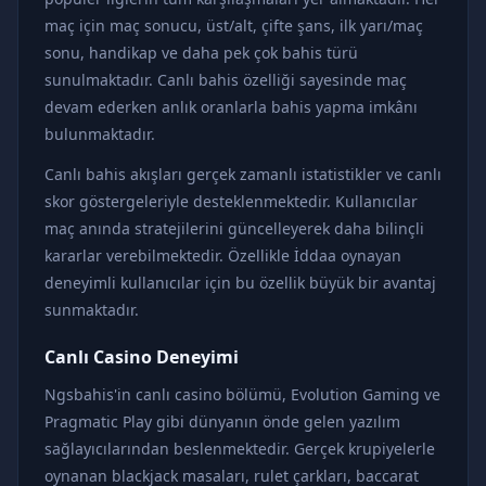
maç için maç sonucu, üst/alt, çifte şans, ilk yarı/maç
sonu, handikap ve daha pek çok bahis türü
sunulmaktadır. Canlı bahis özelliği sayesinde maç
devam ederken anlık oranlarla bahis yapma imkânı
bulunmaktadır.
Canlı bahis akışları gerçek zamanlı istatistikler ve canlı
skor göstergeleriyle desteklenmektedir. Kullanıcılar
maç anında stratejilerini güncelleyerek daha bilinçli
kararlar verebilmektedir. Özellikle İddaa oynayan
deneyimli kullanıcılar için bu özellik büyük bir avantaj
sunmaktadır.
Canlı Casino Deneyimi
Ngsbahis'in canlı casino bölümü, Evolution Gaming ve
Pragmatic Play gibi dünyanın önde gelen yazılım
sağlayıcılarından beslenmektedir. Gerçek krupiyelerle
oynanan blackjack masaları, rulet çarkları, baccarat