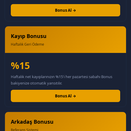
Bonus Al →
Kayıp Bonusu
Haftalık Geri Ödeme
%15
Haftalık net kayıplarınızın %15'i her pazartesi sabahı Bonus
bakiyenize otomatik yansıtılır.
Bonus Al →
Arkadaş Bonusu
Referans Sistemi