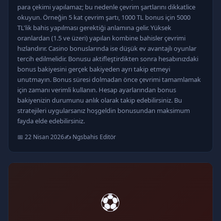
para çekimi yapılamaz; bu nedenle çevrim şartlarını dikkatlice
okuyun. Örneğin 5 kat çevrim şartı, 1000 TL bonus için 5000
TL'lik bahis yapılması gerektiği anlamına gelir. Yüksek
oranlardan (1.5 ve üzeri) yapılan kombine bahisler çevrimi
hızlandırır. Casino bonuslarında ise düşük ev avantajlı oyunlar
tercih edilmelidir. Bonusu aktifleştirdikten sonra hesabınızdaki
bonus bakiyesini gerçek bakiyeden ayrı takip etmeyi
unutmayın. Bonus süresi dolmadan önce çevrimi tamamlamak
için zamanı verimli kullanın. Hesap ayarlarından bonus
bakiyenizin durumunu anlık olarak takip edebilirsiniz. Bu
stratejileri uygularsanız hoşgeldin bonusundan maksimum
fayda elde edebilirsiniz.
📅 22 Nisan 2026
✍️ Ngsbahis Editör
⚽