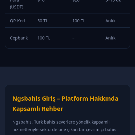
(USDT)
QR Kod
50 TL
100 TL
Anlık
Cepbank
100 TL
–
Anlık
Ngsbahis Giriş – Platform Hakkında
Kapsamlı Rehber
Ngsbahis, Türk bahis severlere yönelik kapsamlı
hizmetleriyle sektörde öne çıkan bir çevrimiçi bahis