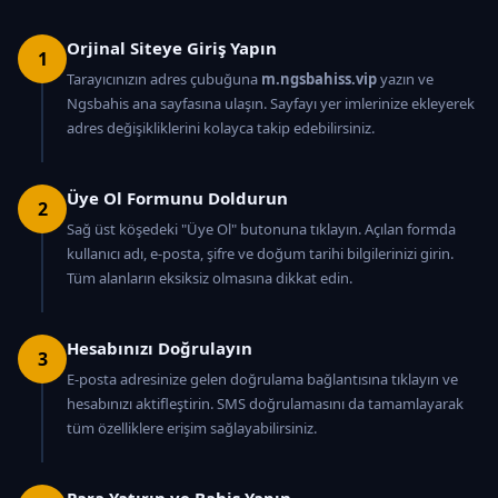
Orjinal Siteye Giriş Yapın
1
Tarayıcınızın adres çubuğuna
m.ngsbahiss.vip
yazın ve
Ngsbahis ana sayfasına ulaşın. Sayfayı yer imlerinize ekleyerek
adres değişikliklerini kolayca takip edebilirsiniz.
Üye Ol Formunu Doldurun
2
Sağ üst köşedeki "Üye Ol" butonuna tıklayın. Açılan formda
kullanıcı adı, e-posta, şifre ve doğum tarihi bilgilerinizi girin.
Tüm alanların eksiksiz olmasına dikkat edin.
Hesabınızı Doğrulayın
3
E-posta adresinize gelen doğrulama bağlantısına tıklayın ve
hesabınızı aktifleştirin. SMS doğrulamasını da tamamlayarak
tüm özelliklere erişim sağlayabilirsiniz.