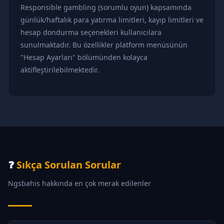
Responsible gambling (sorumlu oyun) kapsamında
günlük/haftalık para yatırma limitleri, kayıp limitleri ve
hesap dondurma seçenekleri kullanıcılara
sunulmaktadır. Bu özellikler platform menüsünün
"Hesap Ayarları" bölümünden kolayca
aktifleştirilebilmektedir.
❓
Sıkça Sorulan Sorular
Ngsbahis hakkında en çok merak edilenler