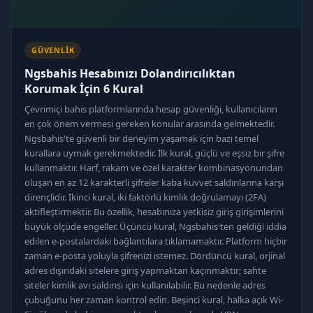
GÜVENLIK
Ngsbahis Hesabınızı Dolandırıcılıktan
Korumak İçin 6 Kural
Çevrimiçi bahis platformlarında hesap güvenliği, kullanıcıların
en çok önem vermesi gereken konular arasında gelmektedir.
Ngsbahis'te güvenli bir deneyim yaşamak için bazı temel
kurallara uymak gerekmektedir. İlk kural, güçlü ve eşsiz bir şifre
kullanmaktır. Harf, rakam ve özel karakter kombinasyonundan
oluşan en az 12 karakterli şifreler kaba kuvvet saldırılarına karşı
dirençlidir. İkinci kural, iki faktörlü kimlik doğrulamayı (2FA)
aktifleştirmektir. Bu özellik, hesabınıza yetkisiz giriş girişimlerini
büyük ölçüde engeller. Üçüncü kural, Ngsbahis'ten geldiği iddia
edilen e-postalardaki bağlantılara tıklamamaktır. Platform hiçbir
zaman e-posta yoluyla şifrenizi istemez. Dördüncü kural, orjinal
adres dışındaki sitelere giriş yapmaktan kaçınmaktır; sahte
siteler kimlik avı saldırısı için kullanılabilir. Bu nedenle adres
çubuğunu her zaman kontrol edin. Beşinci kural, halka açık Wi-