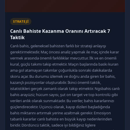
STRATEJI
Canlı Bahiste Kazanma Oranını Artıracak 7
Taktik
Canlı bahis, geleneksel bahisten farklı bir strateji anlayışı
gerektirmektedir. Maç öncesi analiz yapmak ile maç içinde karar
vermek arasında önemli farklılıklar mevcuttur. İlk ve en önemli
kural, güçlü takımı takip etmektir. Maçın başlarında baskı kuran
ama gol atamayan takımlar çoğunlukla sonraki dakikalarda
skoru açar. Bu durumu izlemek ve doğru anda giren bir bahis,
kazançlı pozisyonlar oluşturabilir. İkinci önemli taktik,
istatistikleri gerçek zamanlı olarak takip etmektir. Ngsbahis canlı
bahis arayüzü; hücum sayısı, şut on target ve top kontrolü gibi
verileri anlık olarak sunmaktadır. Bu veriler, bahis kararlarınızı
güçlendirecektir. Üçüncü olarak, kayıp dizileri başladığında
bahis miktarını artırmak yerine azaltmak gerekir. Emosiyon
tabanlı kararlar canlı bahiste en büyük kayıp nedenlerinden
biridir. Dördüncü taktik, sadece iyi bildiğiniz liglere