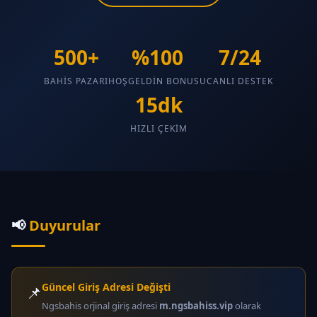
500+
%100
7/24
BAHIS PAZARI
HOŞGELDIN BONUSU
CANLI DESTEK
15dk
HIZLI ÇEKIM
📢
Duyurular
Güncel Giriş Adresi Değişti
📌
Ngsbahis orjinal giriş adresi
m.ngsbahiss.vip
olarak