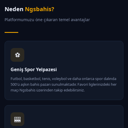
Neden
Ngsbahis?
Platformumuzu öne çıkaran temel avantajlar
⚽
Geniş Spor Yelpazesi
Futbol, basketbol, tenis, voleybol ve daha onlarca spor dalında
500'ü aşkın bahis pazarı sunulmaktadır. Favori liglerinizdeki her
maçı Ngsbahis üzerinden takip edebilirsiniz.
🎰