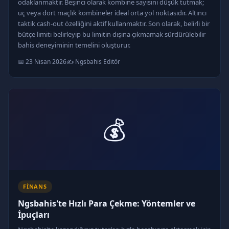
odaklanmaktır. Beşinci olarak kombine sayısını düşük tutmak;
üç veya dört maçlık kombineler ideal orta yol noktasıdır. Altıncı
taktik cash-out özelliğini aktif kullanmaktır. Son olarak, belirli bir
bütçe limiti belirleyip bu limitin dışına çıkmamak sürdürülebilir
bahis deneyiminin temelini oluşturur.
📅 23 Nisan 2026
✍️ Ngsbahis Editör
💰
FINANS
Ngsbahis'te Hızlı Para Çekme: Yöntemler ve
İpuçları