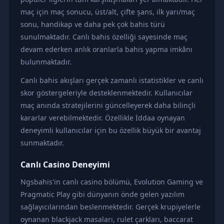
maç için maç sonucu, üst/alt, çifte şans, ilk yarı/maç
sonu, handikap ve daha pek çok bahis türü
sunulmaktadır. Canlı bahis özelliği sayesinde maç
devam ederken anlık oranlarla bahis yapma imkânı
bulunmaktadır.
Canlı bahis akışları gerçek zamanlı istatistikler ve canlı
skor göstergeleriyle desteklenmektedir. Kullanıcılar
maç anında stratejilerini güncelleyerek daha bilinçli
kararlar verebilmektedir. Özellikle İddaa oynayan
deneyimli kullanıcılar için bu özellik büyük bir avantaj
sunmaktadır.
Canlı Casino Deneyimi
Ngsbahis'in canlı casino bölümü, Evolution Gaming ve
Pragmatic Play gibi dünyanın önde gelen yazılım
sağlayıcılarından beslenmektedir. Gerçek krupiyelerle
oynanan blackjack masaları, rulet çarkları, baccarat