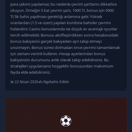
para çekimi yapılamaz; bu nedenle çevrim şartlarını dikkatlice
okuyun. Örneğin 5 kat çevrim şartı, 1000 TL bonus için 5000
TL'lik bahis yapılması gerektiği anlamına gelir. Yüksek
oranlardan (1.5 ve üzeri) yapılan kombine bahisler çevrimi
hızlandırır. Casino bonuslarında ise düşük ev avantajlı oyunlar
tercih edilmelidir. Bonusu aktifleştirdikten sonra hesabınızdaki
bonus bakiyesini gerçek bakiyeden ayrı takip etmeyi
unutmayın. Bonus süresi dolmadan önce çevrimi tamamlamak
için zamanı verimli kullanın. Hesap ayarlarından bonus
bakiyenizin durumunu anlık olarak takip edebilirsiniz. Bu
stratejileri uygularsanız hoşgeldin bonusundan maksimum
fayda elde edebilirsiniz.
📅 22 Nisan 2026
✍️ Ngsbahis Editör
⚽