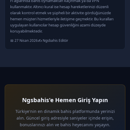
Fi ağlarında bahis oynamaktan kaçınmak ya da VPN
kullanmaktır. Altıncı kural ise hesap hareketlerinizi düzenli
olarak kontrol etmek ve şüpheli bir aktivite gördüğünüzde
hemen müşteri hizmetleriyle iletişime geçmektir. Bu kuralları
uygulayan kullanıcılar hesap güvenliğini azami düzeyde
koruyabilmektedir.
📅 27 Nisan 2026
✍️ Ngsbahis Editör
Ngsbahis'e Hemen Giriş Yapın
Türkiye'nin en dinamik bahis platformunda yerinizi
alın. Güncel giriş adresiyle saniyeler içinde erişin,
bonuslarınızı alın ve bahis heyecanını yaşayın.