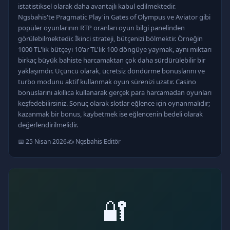
istatistiksel olarak daha avantajlı kabul edilmektedir.
Ngsbahis'te Pragmatic Play'in Gates of Olympus ve Aviator gibi
popüler oyunlarının RTP oranları oyun bilgi panelinden
görülebilmektedir. İkinci strateji, bütçenizi bölmektir. Örneğin
1000 TL'lik bütçeyi 10'ar TL'lik 100 döngüye yaymak, aynı miktarı
birkaç büyük bahiste harcamaktan çok daha sürdürülebilir bir
yaklaşımdır. Üçüncü olarak, ücretsiz döndürme bonuslarını ve
turbo modunu aktif kullanmak oyun sürenizi uzatır. Casino
bonuslarını akıllıca kullanarak gerçek para harcamadan oyunları
keşfedebilirsiniz. Sonuç olarak slotlar eğlence için oynanmalıdır;
kazanmak bir bonus, kaybetmek ise eğlencenin bedeli olarak
değerlendirilmelidir.
📅 25 Nisan 2026
✍️ Ngsbahis Editör
🔐