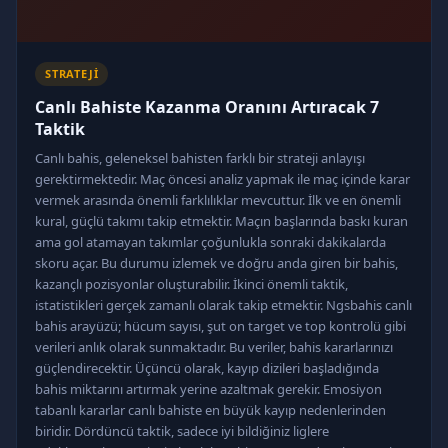
STRATEJI
Canlı Bahiste Kazanma Oranını Artıracak 7
Taktik
Canlı bahis, geleneksel bahisten farklı bir strateji anlayışı
gerektirmektedir. Maç öncesi analiz yapmak ile maç içinde karar
vermek arasında önemli farklılıklar mevcuttur. İlk ve en önemli
kural, güçlü takımı takip etmektir. Maçın başlarında baskı kuran
ama gol atamayan takımlar çoğunlukla sonraki dakikalarda
skoru açar. Bu durumu izlemek ve doğru anda giren bir bahis,
kazançlı pozisyonlar oluşturabilir. İkinci önemli taktik,
istatistikleri gerçek zamanlı olarak takip etmektir. Ngsbahis canlı
bahis arayüzü; hücum sayısı, şut on target ve top kontrolü gibi
verileri anlık olarak sunmaktadır. Bu veriler, bahis kararlarınızı
güçlendirecektir. Üçüncü olarak, kayıp dizileri başladığında
bahis miktarını artırmak yerine azaltmak gerekir. Emosiyon
tabanlı kararlar canlı bahiste en büyük kayıp nedenlerinden
biridir. Dördüncü taktik, sadece iyi bildiğiniz liglere