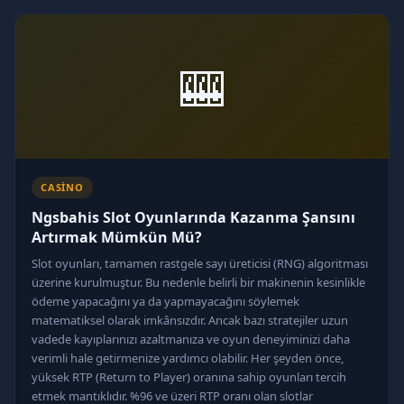
🎰
CASINO
Ngsbahis Slot Oyunlarında Kazanma Şansını
Artırmak Mümkün Mü?
Slot oyunları, tamamen rastgele sayı üreticisi (RNG) algoritması
üzerine kurulmuştur. Bu nedenle belirli bir makinenin kesinlikle
ödeme yapacağını ya da yapmayacağını söylemek
matematiksel olarak imkânsızdır. Ancak bazı stratejiler uzun
vadede kayıplarınızı azaltmanıza ve oyun deneyiminizi daha
verimli hale getirmenize yardımcı olabilir. Her şeyden önce,
yüksek RTP (Return to Player) oranına sahip oyunları tercih
etmek mantıklıdır. %96 ve üzeri RTP oranı olan slotlar