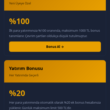
Yeni Üyeye Özel
%100
İlk para yatırımınıza %100 oranında, maksimum 1000 TL bonus
tanımlanır. Çevrim şartları oldukça düşük tutulmuştur.
Bonus Al →
Yatırım Bonusu
Her Yatırımda Geçerli
%20
Her para yatırımında otomatik olarak %20 ek bonus hesabınıza
yüklenir. Günlük maksimum limit 500 TL'dir.