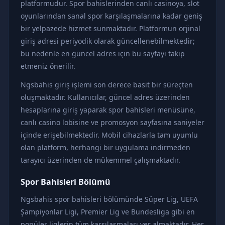
platformudur. Spor bahislerinden canlı casinoya, slot
oyunlarından sanal spor karşılaşmalarına kadar geniş
bir yelpazede hizmet sunmaktadır. Platformun orjinal
giriş adresi periyodik olarak güncellenebilmektedir;
bu nedenle en güncel adres için bu sayfayı takip
etmeniz önerilir.
Ngsbahis giriş işlemi son derece basit bir süreçten
oluşmaktadır. Kullanıcılar, güncel adres üzerinden
hesaplarına giriş yaparak spor bahisleri menüsüne,
canlı casino lobisine ve promosyon sayfasına saniyeler
içinde erişebilmektedir. Mobil cihazlarla tam uyumlu
olan platform, herhangi bir uygulama indirmeden
tarayıcı üzerinden de mükemmel çalışmaktadır.
Spor Bahisleri Bölümü
Ngsbahis spor bahisleri bölümünde Süper Lig, UEFA
Şampiyonlar Ligi, Premier Lig ve Bundesliga gibi en
popüler liglerin tüm karşılaşmaları yer almaktadır. Her