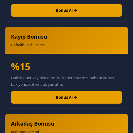
Bonus Al →
Kayıp Bonusu
Haftalık Geri Ödeme
%15
Haftalık net kayıplarınızın %15'i her pazartesi sabahı Bonus
bakiyenize otomatik yansıtılır.
Bonus Al →
Arkadaş Bonusu
Referans Sistemi