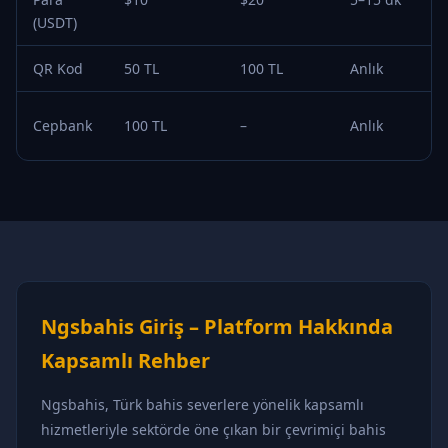
(USDT)
QR Kod
50 TL
100 TL
Anlık
Cepbank
100 TL
–
Anlık
Ngsbahis Giriş – Platform Hakkında
Kapsamlı Rehber
Ngsbahis, Türk bahis severlere yönelik kapsamlı
hizmetleriyle sektörde öne çıkan bir çevrimiçi bahis