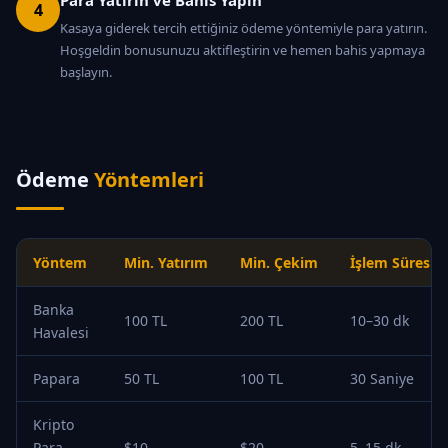
Para Yatırın ve Bahis Yapın
4
Kasaya giderek tercih ettiğiniz ödeme yöntemiyle para yatırın.
Hoşgeldin bonusunuzu aktifleştirin ve hemen bahis yapmaya
başlayın.
Ödeme
Yöntemleri
Yöntem
Min. Yatırım
Min. Çekim
İşlem Süresi
Banka
100 TL
200 TL
10–30 dk
Havalesi
Papara
50 TL
100 TL
30 Saniye
Kripto
Para
$10
$20
5–15 dk