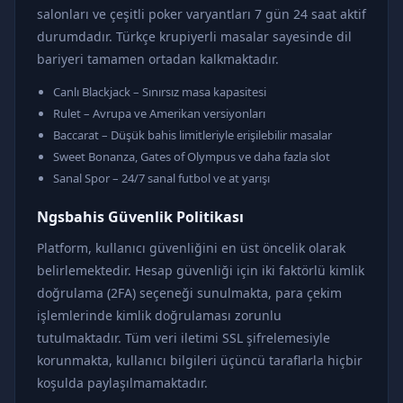
salonları ve çeşitli poker varyantları 7 gün 24 saat aktif
durumdadır. Türkçe krupiyerli masalar sayesinde dil
bariyeri tamamen ortadan kalkmaktadır.
Canlı Blackjack – Sınırsız masa kapasitesi
Rulet – Avrupa ve Amerikan versiyonları
Baccarat – Düşük bahis limitleriyle erişilebilir masalar
Sweet Bonanza, Gates of Olympus ve daha fazla slot
Sanal Spor – 24/7 sanal futbol ve at yarışı
Ngsbahis Güvenlik Politikası
Platform, kullanıcı güvenliğini en üst öncelik olarak
belirlemektedir. Hesap güvenliği için iki faktörlü kimlik
doğrulama (2FA) seçeneği sunulmakta, para çekim
işlemlerinde kimlik doğrulaması zorunlu
tutulmaktadır. Tüm veri iletimi SSL şifrelemesiyle
korunmakta, kullanıcı bilgileri üçüncü taraflarla hiçbir
koşulda paylaşılmamaktadır.