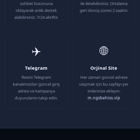
sohbet butonuna
ile iletebilirsiniz. Ortalama
tıklayarak anlık destek
geri dönüş süresi 2 saattir.
alabilirsiniz. 7/24 aktiftir.
✈️
🌐
Telegram
Orjinal Site
Resmi Telegram
Her zaman güncel adrese
kanalımızdan güncel giriş
ulaşmak için bu sayfayı yer
adresi ve kampanya
imlerinize ekleyin:
duyurularını takip edin.
m.ngsbahiss.vip