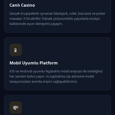
Canlı Casino
Gerçek krupiyelerle oynanan blackjack, rulet, baccarat ve poker
masaları 7/24 aktiftir. Yüksek çözünürlüklü yayınlarla stüdyo
kalitesinde oyun deneyimi yaşayın.
📱
Mobil Uyumlu Platform
iOS ve Android uyumlu Ngsbahis mobil arayüzü ile istediğiniz
her yerden bahis yapın. m.ngsbahiss.vip adresine mobil
tarayıcınızdan anında erişim sağlayabilirsiniz.
💸