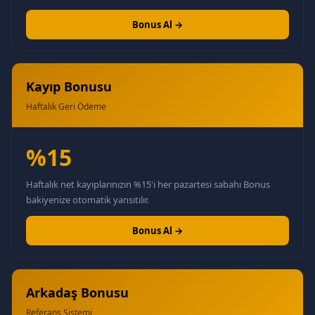
Bonus Al →
Kayıp Bonusu
Haftalık Geri Ödeme
%15
Haftalık net kayıplarınızın %15'i her pazartesi sabahı Bonus
bakiyenize otomatik yansıtılır.
Bonus Al →
Arkadaş Bonusu
Referans Sistemi