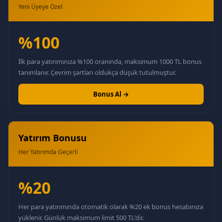
Yeni Üyeye Özel
%100
İlk para yatırımınıza %100 oranında, maksimum 1000 TL bonus
tanımlanır. Çevrim şartları oldukça düşük tutulmuştur.
Bonus Al →
Yatırım Bonusu
Her Yatırımda Geçerli
%20
Her para yatırımında otomatik olarak %20 ek bonus hesabınıza
yüklenir. Günlük maksimum limit 500 TL'dir.