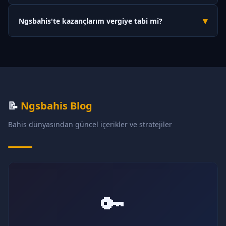
Evet, Ngsbahis müşteri hizmetleri haftanın 7 günü, 24 saat
indirmenize gerek kalmaz.
▾
Ngsbahis'te kazançlarım vergiye tabi mi?
hizmet vermektedir. Canlı sohbet, Telegram ve e-posta kanalları
aracılığıyla destek ekibine ulaşabilirsiniz. Ortalama yanıt süresi
Platform yurt dışı lisanslı olduğundan vergi kesintisi
2 dakika civarındadır.
yapılmamaktadır. Ancak kişisel vergi yükümlülükleriniz için
ülkenizin vergi mevzuatını incelemeniz veya bir mali müşavirle
görüşmeniz önerilir.
📝
Ngsbahis Blog
Bahis dünyasından güncel içerikler ve stratejiler
🔑