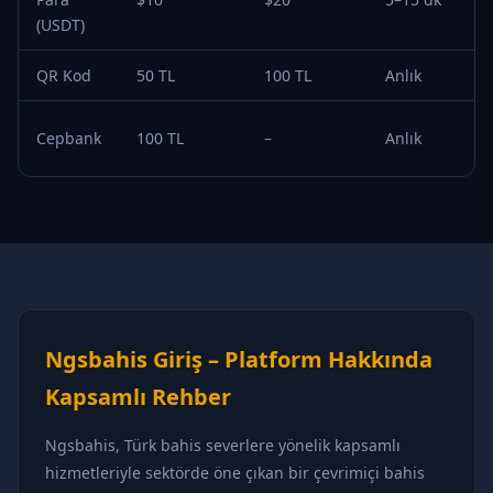
(USDT)
QR Kod
50 TL
100 TL
Anlık
Cepbank
100 TL
–
Anlık
Ngsbahis Giriş – Platform Hakkında
Kapsamlı Rehber
Ngsbahis, Türk bahis severlere yönelik kapsamlı
hizmetleriyle sektörde öne çıkan bir çevrimiçi bahis