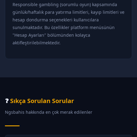
Responsible gambling (sorumlu oyun) kapsamında
günlük/haftalık para yatırma limitleri, kayıp limitleri ve
hesap dondurma seçenekleri kullanıcılara
sunulmaktadır. Bu özellikler platform menüsünün
"Hesap Ayarları" bölümünden kolayca
aktifleştirilebilmektedir.
❓
Sıkça Sorulan Sorular
Ngsbahis hakkında en çok merak edilenler