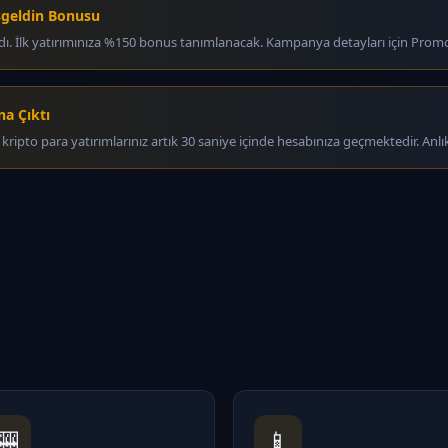
şgeldin Bonusu
adı. İlk yatırımınıza %150 bonus tanımlanacak. Kampanya detayları için Promo
na Çıktı
pto para yatırımlarınız artık 30 saniye içinde hesabınıza geçmektedir. Anlık
🎰
📱