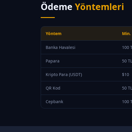
Ödeme
Yöntemleri
Yöntem
Min.
Banka Havalesi
100 
Papara
50 T
Kripto Para (USDT)
$10
QR Kod
50 T
Cepbank
100 