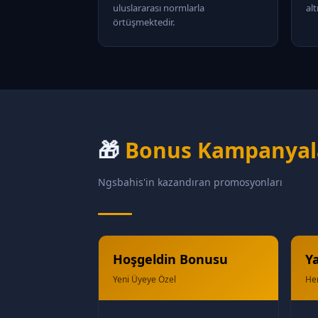
uluslararası normlarla
alt
örtüşmektedir.
🎁
Bonus Kampanyal
Ngsbahis'in kazandıran promosyonları
Hoşgeldin Bonusu
Y
Yeni Üyeye Özel
Her