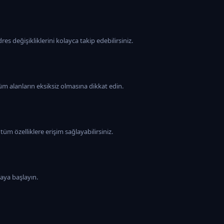
es değişikliklerini kolayca takip edebilirsiniz.
Tüm alanların eksiksiz olmasına dikkat edin.
m özelliklere erişim sağlayabilirsiniz.
aya başlayın.