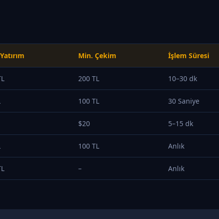
 Yatırım
Min. Çekim
İşlem Süresi
TL
200 TL
10–30 dk
L
100 TL
30 Saniye
$20
5–15 dk
L
100 TL
Anlık
TL
–
Anlık