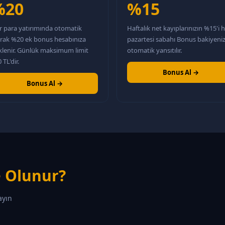
%20
%15
r para yatırımında otomatik
Haftalık net kayıplarınızın %15'i 
arak %20 ek bonus hesabınıza
pazartesi sabahı Bonus bakiyeni
klenir. Günlük maksimum limit
otomatik yansıtılır.
 TL'dir.
Bonus Al →
Bonus Al →
e Olunur?
ayın