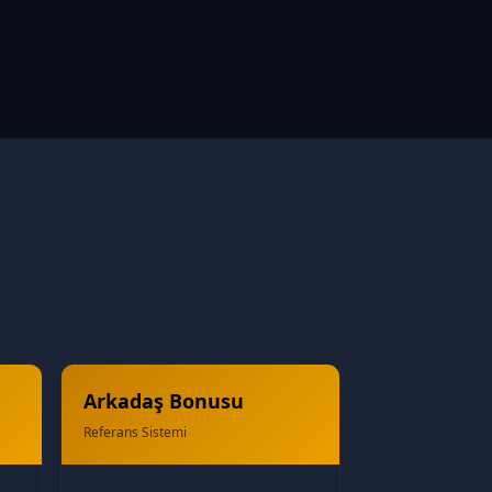
Arkadaş Bonusu
Referans Sistemi