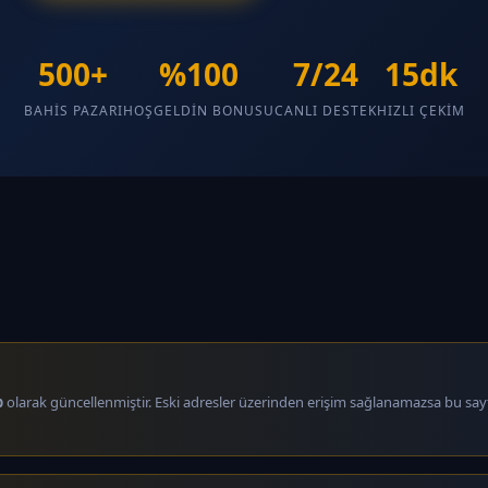
500+
%100
7/24
15dk
BAHIS PAZARI
HOŞGELDIN BONUSU
CANLI DESTEK
HIZLI ÇEKIM
p
olarak güncellenmiştir. Eski adresler üzerinden erişim sağlanamazsa bu sa