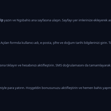
ip
yazın ve Ngsbahis ana sayfasına ulaşın. Sayfayı yer imlerinize ekleyerek adr
ılan formda kullanıcı adı, e-posta, şifre ve doğum tarihi bilgilerinizi girin. 
na tıklayın ve hesabınızı aktifleştirin. SMS doğrulamasını da tamamlayarak tü
miyle para yatırın. Hoşgeldin bonusunuzu aktifleştirin ve hemen bahis yapm