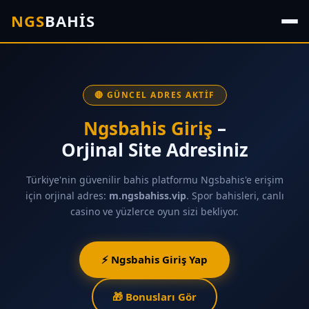
NGS
BAHİS
🔴 GÜNCEL ADRES AKTIF
Ngsbahis Giriş
–
Orjinal Site Adresiniz
Türkiye'nin güvenilir bahis platformu Ngsbahis'e erişim
için orjinal adres:
m.ngsbahiss.vip
. Spor bahisleri, canlı
casino ve yüzlerce oyun sizi bekliyor.
⚡ Ngsbahis Giriş Yap
🎁 Bonusları Gör