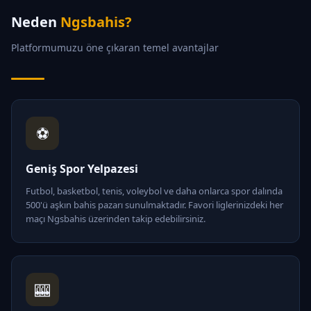
Neden
Ngsbahis?
Platformumuzu öne çıkaran temel avantajlar
⚽
Geniş Spor Yelpazesi
Futbol, basketbol, tenis, voleybol ve daha onlarca spor dalında
500'ü aşkın bahis pazarı sunulmaktadır. Favori liglerinizdeki her
maçı Ngsbahis üzerinden takip edebilirsiniz.
🎰