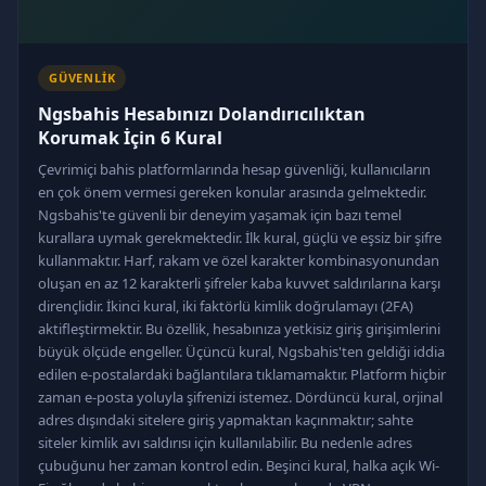
GÜVENLIK
Ngsbahis Hesabınızı Dolandırıcılıktan
Korumak İçin 6 Kural
Çevrimiçi bahis platformlarında hesap güvenliği, kullanıcıların
en çok önem vermesi gereken konular arasında gelmektedir.
Ngsbahis'te güvenli bir deneyim yaşamak için bazı temel
kurallara uymak gerekmektedir. İlk kural, güçlü ve eşsiz bir şifre
kullanmaktır. Harf, rakam ve özel karakter kombinasyonundan
oluşan en az 12 karakterli şifreler kaba kuvvet saldırılarına karşı
dirençlidir. İkinci kural, iki faktörlü kimlik doğrulamayı (2FA)
aktifleştirmektir. Bu özellik, hesabınıza yetkisiz giriş girişimlerini
büyük ölçüde engeller. Üçüncü kural, Ngsbahis'ten geldiği iddia
edilen e-postalardaki bağlantılara tıklamamaktır. Platform hiçbir
zaman e-posta yoluyla şifrenizi istemez. Dördüncü kural, orjinal
adres dışındaki sitelere giriş yapmaktan kaçınmaktır; sahte
siteler kimlik avı saldırısı için kullanılabilir. Bu nedenle adres
çubuğunu her zaman kontrol edin. Beşinci kural, halka açık Wi-