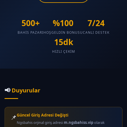
500+
%100
7/24
BAHIS PAZARI
HOŞGELDIN BONUSU
CANLI DESTEK
15dk
HIZLI ÇEKIM
📢
Duyurular
Güncel Giriş Adresi Değişti
📌
Ngsbahis orjinal giriş adresi
m.ngsbahiss.vip
olarak