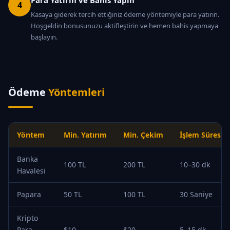
Para Yatırın ve Bahis Yapın
4
Kasaya giderek tercih ettiğiniz ödeme yöntemiyle para yatırın.
Hoşgeldin bonusunuzu aktifleştirin ve hemen bahis yapmaya
başlayın.
Ödeme
Yöntemleri
Yöntem
Min. Yatırım
Min. Çekim
İşlem Süresi
Banka
100 TL
200 TL
10–30 dk
Havalesi
Papara
50 TL
100 TL
30 Saniye
Kripto
Para
$10
$20
5–15 dk