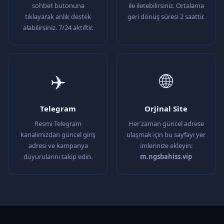
sohbet butonuna
ile iletebilirsiniz. Ortalama
tıklayarak anlık destek
geri dönüş süresi 2 saattir.
alabilirsiniz. 7/24 aktiftir.
✈️
🌐
Telegram
Orjinal Site
Resmi Telegram
Her zaman güncel adrese
kanalımızdan güncel giriş
ulaşmak için bu sayfayı yer
adresi ve kampanya
imlerinize ekleyin:
duyurularını takip edin.
m.ngsbahiss.vip