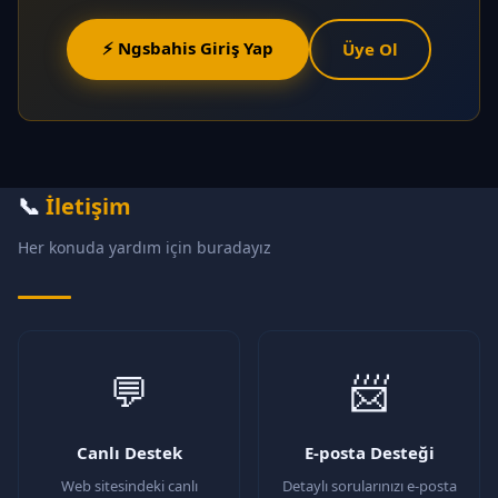
⚡ Ngsbahis Giriş Yap
Üye Ol
📞
İletişim
Her konuda yardım için buradayız
💬
📨
Canlı Destek
E-posta Desteği
Web sitesindeki canlı
Detaylı sorularınızı e-posta