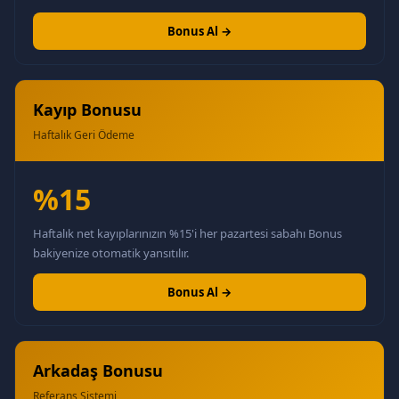
Bonus Al →
Kayıp Bonusu
Haftalık Geri Ödeme
%15
Haftalık net kayıplarınızın %15'i her pazartesi sabahı Bonus
bakiyenize otomatik yansıtılır.
Bonus Al →
Arkadaş Bonusu
Referans Sistemi