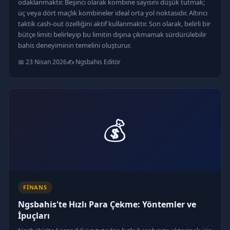
odaklanmaktır. Beşinci olarak kombine sayısını düşük tutmak;
üç veya dört maçlık kombineler ideal orta yol noktasıdır. Altıncı
taktik cash-out özelliğini aktif kullanmaktır. Son olarak, belirli bir
bütçe limiti belirleyip bu limitin dışına çıkmamak sürdürülebilir
bahis deneyiminin temelini oluşturur.
📅 23 Nisan 2026
✍️ Ngsbahis Editör
💰
FINANS
Ngsbahis'te Hızlı Para Çekme: Yöntemler ve
İpuçları