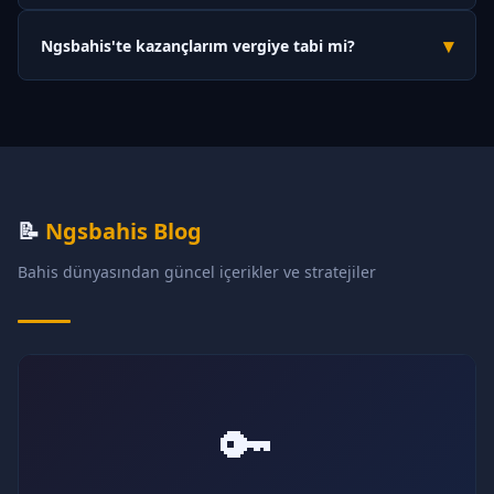
Evet, Ngsbahis müşteri hizmetleri haftanın 7 günü, 24 saat
indirmenize gerek kalmaz.
▾
Ngsbahis'te kazançlarım vergiye tabi mi?
hizmet vermektedir. Canlı sohbet, Telegram ve e-posta kanalları
aracılığıyla destek ekibine ulaşabilirsiniz. Ortalama yanıt süresi
Platform yurt dışı lisanslı olduğundan vergi kesintisi
2 dakika civarındadır.
yapılmamaktadır. Ancak kişisel vergi yükümlülükleriniz için
ülkenizin vergi mevzuatını incelemeniz veya bir mali müşavirle
görüşmeniz önerilir.
📝
Ngsbahis Blog
Bahis dünyasından güncel içerikler ve stratejiler
🔑