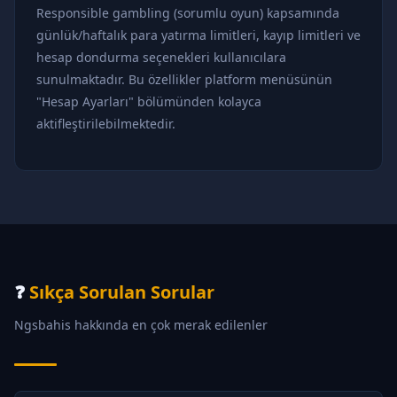
Responsible gambling (sorumlu oyun) kapsamında
günlük/haftalık para yatırma limitleri, kayıp limitleri ve
hesap dondurma seçenekleri kullanıcılara
sunulmaktadır. Bu özellikler platform menüsünün
"Hesap Ayarları" bölümünden kolayca
aktifleştirilebilmektedir.
❓
Sıkça Sorulan Sorular
Ngsbahis hakkında en çok merak edilenler