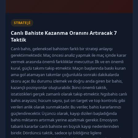
STRATEJI
Canlı Bahiste Kazanma Oranını Artıracak 7
Taktik
Canlı bahis, geleneksel bahisten farklı bir strateji anlayışı
gerektirmektedir. Maç öncesi analiz yapmak ile maç içinde karar
vermek arasında önemli farklılıklar mevcuttur. İlk ve en önemli
kural, güçlü takımı takip etmektir. Maçın başlarında baskı kuran
ama gol atamayan takımlar çoğunlukla sonraki dakikalarda
skoru açar. Bu durumu izlemek ve doğru anda giren bir bahis,
kazançlı pozisyonlar oluşturabilir. İkinci önemli taktik,
istatistikleri gerçek zamanlı olarak takip etmektir. Ngsbahis canlı
bahis arayüzü; hücum sayısı, şut on target ve top kontrolü gibi
verileri anlık olarak sunmaktadır. Bu veriler, bahis kararlarınızı
güçlendirecektir. Üçüncü olarak, kayıp dizileri başladığında
bahis miktarını artırmak yerine azaltmak gerekir. Emosiyon
tabanlı kararlar canlı bahiste en büyük kayıp nedenlerinden
biridir. Dördüncü taktik, sadece iyi bildiğiniz liglere