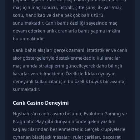
maç için maç sonucu, üst/alt, çifte şans, ilk yarı/maç
sonu, handikap ve daha pek çok bahis türü
sunulmaktadır. Canlı bahis özelliği sayesinde maç
devam ederken anlık oranlarla bahis yapma imkânı
bulunmaktadır.
Canlı bahis akışları gerçek zamanlı istatistikler ve canlı
skor göstergeleriyle desteklenmektedir. Kullanıcılar
maç anında stratejilerini güncelleyerek daha bilinçli
kararlar verebilmektedir. Özellikle İddaa oynayan
deneyimli kullanıcılar için bu özellik büyük bir avantaj
sunmaktadır.
Canlı Casino Deneyimi
Ngsbahis'in canlı casino bölümü, Evolution Gaming ve
Pragmatic Play gibi dünyanın önde gelen yazılım
sağlayıcılarından beslenmektedir. Gerçek krupiyelerle
oynanan blackjack masaları, rulet çarkları, baccarat