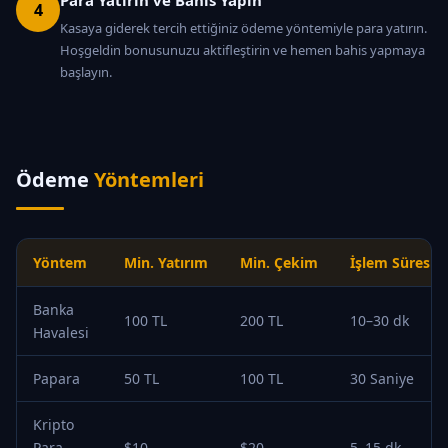
Para Yatırın ve Bahis Yapın
4
Kasaya giderek tercih ettiğiniz ödeme yöntemiyle para yatırın.
Hoşgeldin bonusunuzu aktifleştirin ve hemen bahis yapmaya
başlayın.
Ödeme
Yöntemleri
Yöntem
Min. Yatırım
Min. Çekim
İşlem Süresi
Banka
100 TL
200 TL
10–30 dk
Havalesi
Papara
50 TL
100 TL
30 Saniye
Kripto
Para
$10
$20
5–15 dk