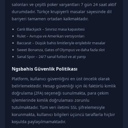
salonları ve çeşitli poker varyantları 7 gün 24 saat aktif
durumdadır. Türkçe krupiyerli masalar sayesinde dil
bariyeri tamamen ortadan kalkmaktadır.
Canlı Blackjack – Sınırsız masa kapasitesi
Rulet – Avrupa ve Amerikan versiyonları
Baccarat – Düşük bahis limitleriyle erişilebilir masalar
Sweet Bonanza, Gates of Olympus ve daha fazla slot
Sanal Spor – 24/7 sanal futbol ve at yarışı
Ngsbahis Güvenlik Politikası
Platform, kullanıcı güvenliğini en üst öncelik olarak
belirlemektedir. Hesap güvenliği için iki faktörlü kimlik
doğrulama (2FA) seçeneği sunulmakta, para çekim
işlemlerinde kimlik doğrulaması zorunlu
tutulmaktadır. Tüm veri iletimi SSL şifrelemesiyle
korunmakta, kullanıcı bilgileri üçüncü taraflarla hiçbir
koşulda paylaşılmamaktadır.