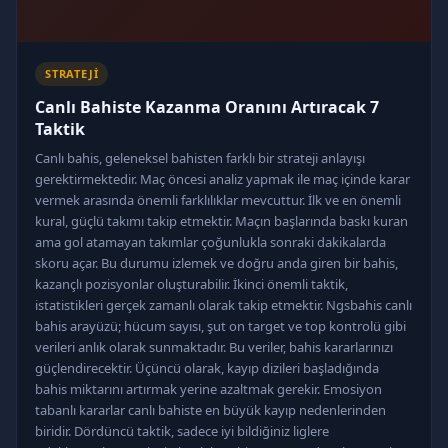
STRATEJI
Canlı Bahiste Kazanma Oranını Artıracak 7
Taktik
Canlı bahis, geleneksel bahisten farklı bir strateji anlayışı
gerektirmektedir. Maç öncesi analiz yapmak ile maç içinde karar
vermek arasında önemli farklılıklar mevcuttur. İlk ve en önemli
kural, güçlü takımı takip etmektir. Maçın başlarında baskı kuran
ama gol atamayan takımlar çoğunlukla sonraki dakikalarda
skoru açar. Bu durumu izlemek ve doğru anda giren bir bahis,
kazançlı pozisyonlar oluşturabilir. İkinci önemli taktik,
istatistikleri gerçek zamanlı olarak takip etmektir. Ngsbahis canlı
bahis arayüzü; hücum sayısı, şut on target ve top kontrolü gibi
verileri anlık olarak sunmaktadır. Bu veriler, bahis kararlarınızı
güçlendirecektir. Üçüncü olarak, kayıp dizileri başladığında
bahis miktarını artırmak yerine azaltmak gerekir. Emosiyon
tabanlı kararlar canlı bahiste en büyük kayıp nedenlerinden
biridir. Dördüncü taktik, sadece iyi bildiğiniz liglere