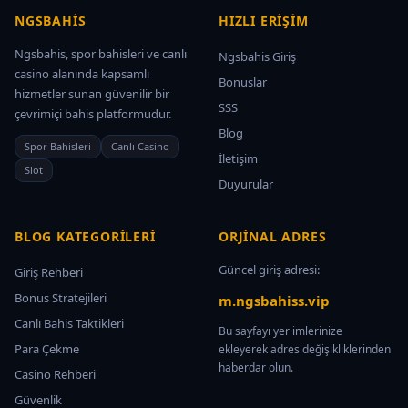
NGSBAHIS
HIZLI ERIŞIM
Ngsbahis, spor bahisleri ve canlı
Ngsbahis Giriş
casino alanında kapsamlı
Bonuslar
hizmetler sunan güvenilir bir
SSS
çevrimiçi bahis platformudur.
Blog
Spor Bahisleri
Canlı Casino
İletişim
Slot
Duyurular
BLOG KATEGORILERI
ORJINAL ADRES
Güncel giriş adresi:
Giriş Rehberi
Bonus Stratejileri
m.ngsbahiss.vip
Canlı Bahis Taktikleri
Bu sayfayı yer imlerinize
Para Çekme
ekleyerek adres değişikliklerinden
haberdar olun.
Casino Rehberi
Güvenlik