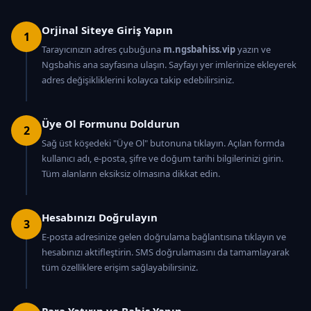
Orjinal Siteye Giriş Yapın
1
Tarayıcınızın adres çubuğuna
m.ngsbahiss.vip
yazın ve
Ngsbahis ana sayfasına ulaşın. Sayfayı yer imlerinize ekleyerek
adres değişikliklerini kolayca takip edebilirsiniz.
Üye Ol Formunu Doldurun
2
Sağ üst köşedeki "Üye Ol" butonuna tıklayın. Açılan formda
kullanıcı adı, e-posta, şifre ve doğum tarihi bilgilerinizi girin.
Tüm alanların eksiksiz olmasına dikkat edin.
Hesabınızı Doğrulayın
3
E-posta adresinize gelen doğrulama bağlantısına tıklayın ve
hesabınızı aktifleştirin. SMS doğrulamasını da tamamlayarak
tüm özelliklere erişim sağlayabilirsiniz.