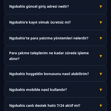
▾
Ngsbahis güncel giriş adresi nedir?
Ngsbahis'in güncel ve orjinal giriş adresi
m.ngsbahiss.vip
'dir.
▾
Ngsbahis'e kayıt olmak ücretsiz mi?
Platform zaman zaman erişim engellerine maruz
kalabildiğinden adres güncellenebilmektedir. Bu sayfayı
Evet, Ngsbahis'e üyelik tamamen ücretsizdir. Kayıt olmak için
tarayıcınıza kaydedin; değişiklik olduğunda buradan haberdar
▾
Ngsbahis'te para yatırma yöntemleri nelerdir?
herhangi bir ücret ödemeniz gerekmez. Üyelik formunu
olabilirsiniz.
doldurup hesabınızı doğruladıktan sonra anında bahis
Ngsbahis; banka havalesi, Papara, USDT (kripto para) ve QR
yapabilirsiniz.
Para çekme taleplerim ne kadar sürede işleme
kod gibi çeşitli ödeme yöntemleri sunmaktadır. Tüm para
▾
alınır?
yatırma işlemleri anlık olarak gerçekleşmekte, minimum
yatırım tutarı 50 TL'den başlamaktadır.
Ngsbahis'te kimlik doğrulaması tamamlanan hesaplar için
▾
Ngsbahis hoşgeldin bonusunu nasıl alabilirim?
çekim talepleri ortalama 15 dakika ile 2 saat içinde işleme
alınmaktadır. Yoğun dönemlerde bu süre kısmen uzayabilir
Ngsbahis'e ilk kez üye olduktan sonra Kasaya gidin ve para
ancak maksimum 24 saat içinde tamamlanır.
▾
Ngsbahis mobilde nasıl kullanılır?
yatırma işlemi sırasında "Hoşgeldin Bonusu" seçeneğini
aktifleştirin. İlk yatırımınıza %100 oranında, maksimum 1000 TL
Ngsbahis'e mobil cihazınızdan erişmek için tarayıcınızda
bonus tanımlanacaktır.
▾
Ngsbahis canlı destek hattı 7/24 aktif mi?
m.ngsbahiss.vip
adresini açmanız yeterlidir. Platform
tamamen responsive tasarıma sahip olduğu için uygulama