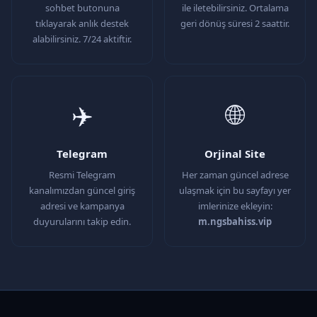
sohbet butonuna
ile iletebilirsiniz. Ortalama
tıklayarak anlık destek
geri dönüş süresi 2 saattir.
alabilirsiniz. 7/24 aktiftir.
✈️
🌐
Telegram
Orjinal Site
Resmi Telegram
Her zaman güncel adrese
kanalımızdan güncel giriş
ulaşmak için bu sayfayı yer
adresi ve kampanya
imlerinize ekleyin:
duyurularını takip edin.
m.ngsbahiss.vip