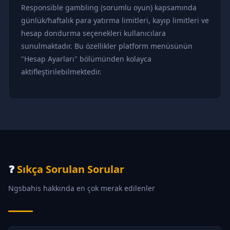
Responsible gambling (sorumlu oyun) kapsamında
günlük/haftalık para yatırma limitleri, kayıp limitleri ve
hesap dondurma seçenekleri kullanıcılara
sunulmaktadır. Bu özellikler platform menüsünün
"Hesap Ayarları" bölümünden kolayca
aktifleştirilebilmektedir.
❓
Sıkça Sorulan Sorular
Ngsbahis hakkında en çok merak edilenler