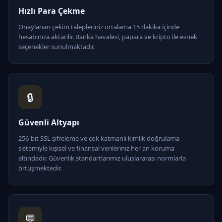
Hızlı Para Çekme
Onaylanan çekim talepleriniz ortalama 15 dakika içinde
hesabınıza aktarılır. Banka havalesi, papara ve kripto ile esnek
seçenekler sunulmaktadır.
🔒
Güvenli Altyapı
256-bit SSL şifreleme ve çok katmanlı kimlik doğrulama
sistemiyle kişisel ve finansal verileriniz her an koruma
altındadır. Güvenlik standartlarımız uluslararası normlarla
örtüşmektedir.
💬