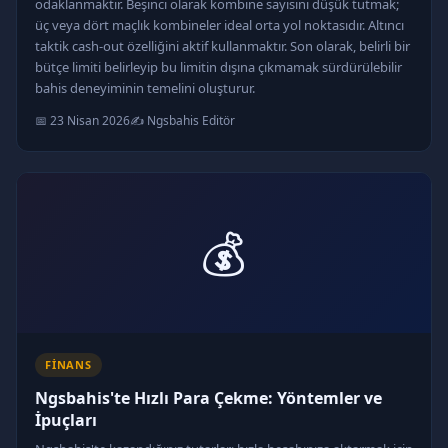
odaklanmaktır. Beşinci olarak kombine sayısını düşük tutmak;
üç veya dört maçlık kombineler ideal orta yol noktasıdır. Altıncı
taktik cash-out özelliğini aktif kullanmaktır. Son olarak, belirli bir
bütçe limiti belirleyip bu limitin dışına çıkmamak sürdürülebilir
bahis deneyiminin temelini oluşturur.
📅 23 Nisan 2026
✍️ Ngsbahis Editör
💰
FINANS
Ngsbahis'te Hızlı Para Çekme: Yöntemler ve
İpuçları