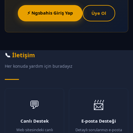
⚡ Ngsbahis Giriş Yap
Üye Ol
📞
İletişim
Her konuda yardım için buradayız
💬
📨
Canlı Destek
E-posta Desteği
Web sitesindeki canlı
Detaylı sorularınızı e-posta