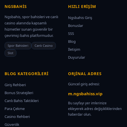
NGSBAHIS
HIZLI ERIŞIM
Ngsbahis, spor bahisleri ve canlı
Ngsbahis Giriş
casino alanında kapsamlı
Bonuslar
hizmetler sunan güvenilir bir
SSS
çevrimiçi bahis platformudur.
Blog
Spor Bahisleri
Canlı Casino
İletişim
Slot
Duyurular
BLOG KATEGORILERI
ORJINAL ADRES
Güncel giriş adresi:
Giriş Rehberi
Bonus Stratejileri
m.ngsbahiss.vip
Canlı Bahis Taktikleri
Bu sayfayı yer imlerinize
Para Çekme
ekleyerek adres değişikliklerinden
haberdar olun.
Casino Rehberi
Güvenlik