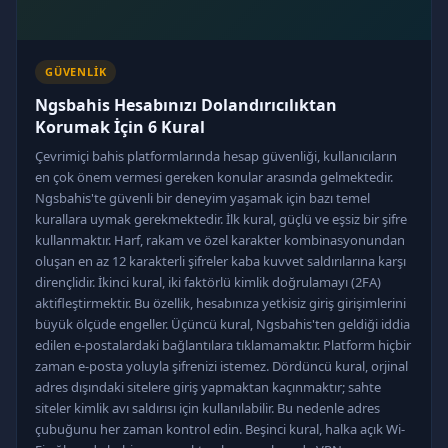
GÜVENLIK
Ngsbahis Hesabınızı Dolandırıcılıktan
Korumak İçin 6 Kural
Çevrimiçi bahis platformlarında hesap güvenliği, kullanıcıların
en çok önem vermesi gereken konular arasında gelmektedir.
Ngsbahis'te güvenli bir deneyim yaşamak için bazı temel
kurallara uymak gerekmektedir. İlk kural, güçlü ve eşsiz bir şifre
kullanmaktır. Harf, rakam ve özel karakter kombinasyonundan
oluşan en az 12 karakterli şifreler kaba kuvvet saldırılarına karşı
dirençlidir. İkinci kural, iki faktörlü kimlik doğrulamayı (2FA)
aktifleştirmektir. Bu özellik, hesabınıza yetkisiz giriş girişimlerini
büyük ölçüde engeller. Üçüncü kural, Ngsbahis'ten geldiği iddia
edilen e-postalardaki bağlantılara tıklamamaktır. Platform hiçbir
zaman e-posta yoluyla şifrenizi istemez. Dördüncü kural, orjinal
adres dışındaki sitelere giriş yapmaktan kaçınmaktır; sahte
siteler kimlik avı saldırısı için kullanılabilir. Bu nedenle adres
çubuğunu her zaman kontrol edin. Beşinci kural, halka açık Wi-