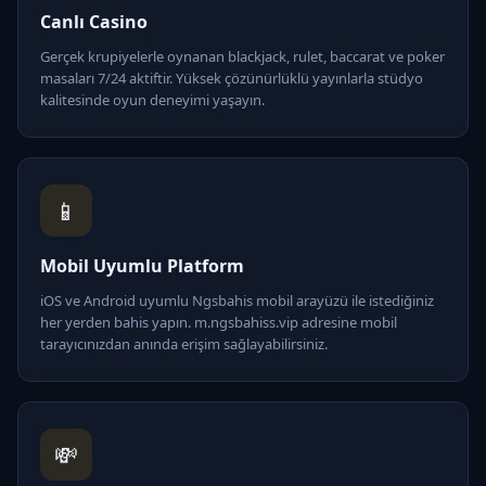
Canlı Casino
Gerçek krupiyelerle oynanan blackjack, rulet, baccarat ve poker
masaları 7/24 aktiftir. Yüksek çözünürlüklü yayınlarla stüdyo
kalitesinde oyun deneyimi yaşayın.
📱
Mobil Uyumlu Platform
iOS ve Android uyumlu Ngsbahis mobil arayüzü ile istediğiniz
her yerden bahis yapın. m.ngsbahiss.vip adresine mobil
tarayıcınızdan anında erişim sağlayabilirsiniz.
💸