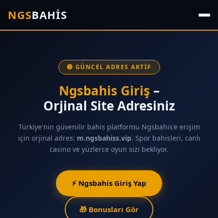
NGS
BAHİS
🔴 GÜNCEL ADRES AKTIF
Ngsbahis Giriş
–
Orjinal Site Adresiniz
Türkiye'nin güvenilir bahis platformu Ngsbahis'e erişim
için orjinal adres:
m.ngsbahiss.vip
. Spor bahisleri, canlı
casino ve yüzlerce oyun sizi bekliyor.
⚡ Ngsbahis Giriş Yap
🎁 Bonusları Gör