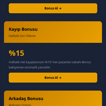
Bonus Al →
Kayıp Bonusu
Haftalık Geri Ödeme
%15
Haftalık net kayıplarınızın %15'i her pazartesi sabahı Bonus
bakiyenize otomatik yansıtılır.
Bonus Al →
Arkadaş Bonusu
Referans Sistemi