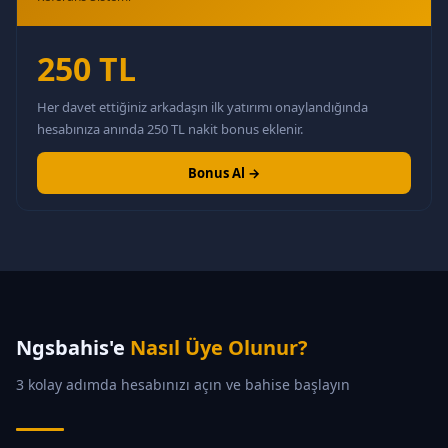
250 TL
Her davet ettiğiniz arkadaşın ilk yatırımı onaylandığında
hesabınıza anında 250 TL nakit bonus eklenir.
Bonus Al →
Ngsbahis'e
Nasıl Üye Olunur?
3 kolay adımda hesabınızı açın ve bahise başlayın