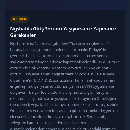
REHBER
Ngsbahis Giriş Sorunu Yaşıyorsanız Yapmanız
Gerekenler
Ngsbahis'e bağlanmaya çalışırken "Bu siteye erişilemiyor"
hatasıyla karşılaşmanız son derece normaldir. Türkiye'de
çevrimiçi bahis platformları zaman zaman internet servis
sağlayıcıları tarafından erişime kapatılabilmektedir. Bu durumun
çözümü için birkaç farklı yöntem mevcuttur. İlk ve en pratik
çözüm, DNS ayarlarınızı değiştirmektir. Google'ın 8.8.8.8 veya
Cloudflare'in 1.1.1.1 DNS sunucularını kullanmak çoğu zaman
engeli aşmak için yeterlidir. Bunun yanı sıra VPN uygulamaları
da güvenli bir şekilde platforma erişmenizi sağlar. Tarayıcı
üzerinden erişimde sorun yaşıyorsanız, tarayıcının önbelleğini
temizlemek veya farklı bir tarayıcı denemek de sorunu çözebilir.
Orjinal adres her zaman bu sayfada güncellenmektedir; yer imi
ekleyerek yeni adrese kolayca ulaşabilirsiniz. Son olarak,
Telegram kanalımızı takip ederek anlık adres
güncellemelerinden haberdar olabilirsiniz. Yukarıdaki adımları