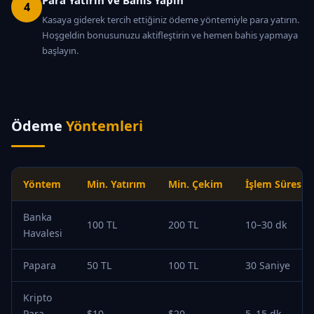
Para Yatırın ve Bahis Yapın
4
Kasaya giderek tercih ettiğiniz ödeme yöntemiyle para yatırın.
Hoşgeldin bonusunuzu aktifleştirin ve hemen bahis yapmaya
başlayın.
Ödeme
Yöntemleri
Yöntem
Min. Yatırım
Min. Çekim
İşlem Süresi
Banka
100 TL
200 TL
10–30 dk
Havalesi
Papara
50 TL
100 TL
30 Saniye
Kripto
Para
$10
$20
5–15 dk