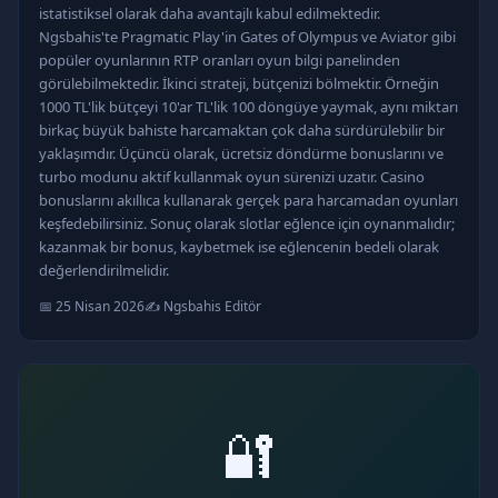
istatistiksel olarak daha avantajlı kabul edilmektedir.
Ngsbahis'te Pragmatic Play'in Gates of Olympus ve Aviator gibi
popüler oyunlarının RTP oranları oyun bilgi panelinden
görülebilmektedir. İkinci strateji, bütçenizi bölmektir. Örneğin
1000 TL'lik bütçeyi 10'ar TL'lik 100 döngüye yaymak, aynı miktarı
birkaç büyük bahiste harcamaktan çok daha sürdürülebilir bir
yaklaşımdır. Üçüncü olarak, ücretsiz döndürme bonuslarını ve
turbo modunu aktif kullanmak oyun sürenizi uzatır. Casino
bonuslarını akıllıca kullanarak gerçek para harcamadan oyunları
keşfedebilirsiniz. Sonuç olarak slotlar eğlence için oynanmalıdır;
kazanmak bir bonus, kaybetmek ise eğlencenin bedeli olarak
değerlendirilmelidir.
📅 25 Nisan 2026
✍️ Ngsbahis Editör
🔐