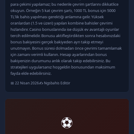
para çekimi yapılamaz; bu nedenle çevrim şartlarını dikkatlice
okuyun. Örneğin 5 kat çevrim şartı, 1000 TL bonus için 5000
TL'lik bahis yapılması gerektiği anlamına gelir. Yüksek
oranlardan (1.5 ve üzeri) yapılan kombine bahisler çevrimi
hızlandırır. Casino bonuslarında ise düşük ev avantajlı oyunlar
tercih edilmelidir. Bonusu aktifleştirdikten sonra hesabınızdaki
bonus bakiyesini gerçek bakiyeden ayrı takip etmeyi
unutmayın. Bonus süresi dolmadan önce çevrimi tamamlamak
için zamanı verimli kullanın. Hesap ayarlarından bonus
bakiyenizin durumunu anlık olarak takip edebilirsiniz. Bu
stratejileri uygularsanız hoşgeldin bonusundan maksimum
fayda elde edebilirsiniz.
📅 22 Nisan 2026
✍️ Ngsbahis Editör
⚽