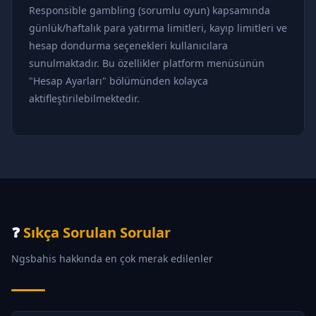
Responsible gambling (sorumlu oyun) kapsamında
günlük/haftalık para yatırma limitleri, kayıp limitleri ve
hesap dondurma seçenekleri kullanıcılara
sunulmaktadır. Bu özellikler platform menüsünün
"Hesap Ayarları" bölümünden kolayca
aktifleştirilebilmektedir.
❓
Sıkça Sorulan Sorular
Ngsbahis hakkında en çok merak edilenler