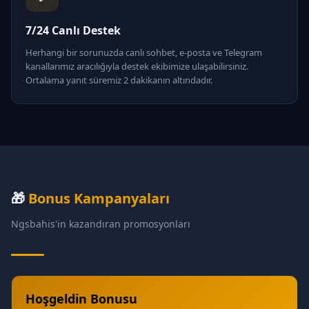
7/24 Canlı Destek
Herhangi bir sorunuzda canlı sohbet, e-posta ve Telegram
kanallarımız aracılığıyla destek ekibimize ulaşabilirsiniz.
Ortalama yanıt süremiz 2 dakikanın altındadır.
🎁
Bonus Kampanyaları
Ngsbahis'in kazandıran promosyonları
Hoşgeldin Bonusu