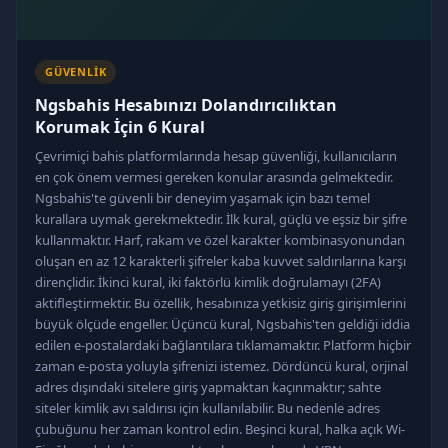
GÜVENLIK
Ngsbahis Hesabınızı Dolandırıcılıktan
Korumak İçin 6 Kural
Çevrimiçi bahis platformlarında hesap güvenliği, kullanıcıların
en çok önem vermesi gereken konular arasında gelmektedir.
Ngsbahis'te güvenli bir deneyim yaşamak için bazı temel
kurallara uymak gerekmektedir. İlk kural, güçlü ve eşsiz bir şifre
kullanmaktır. Harf, rakam ve özel karakter kombinasyonundan
oluşan en az 12 karakterli şifreler kaba kuvvet saldırılarına karşı
dirençlidir. İkinci kural, iki faktörlü kimlik doğrulamayı (2FA)
aktifleştirmektir. Bu özellik, hesabınıza yetkisiz giriş girişimlerini
büyük ölçüde engeller. Üçüncü kural, Ngsbahis'ten geldiği iddia
edilen e-postalardaki bağlantılara tıklamamaktır. Platform hiçbir
zaman e-posta yoluyla şifrenizi istemez. Dördüncü kural, orjinal
adres dışındaki sitelere giriş yapmaktan kaçınmaktır; sahte
siteler kimlik avı saldırısı için kullanılabilir. Bu nedenle adres
çubuğunu her zaman kontrol edin. Beşinci kural, halka açık Wi-