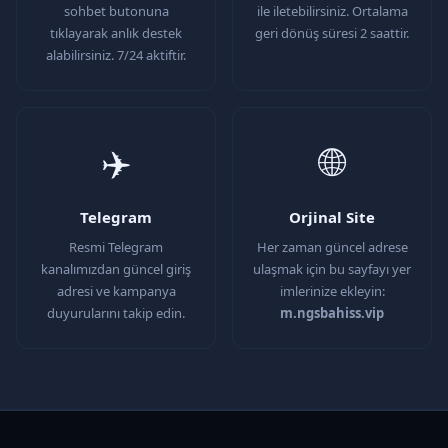
sohbet butonuna
ile iletebilirsiniz. Ortalama
tıklayarak anlık destek
geri dönüş süresi 2 saattir.
alabilirsiniz. 7/24 aktiftir.
✈️
🌐
Telegram
Orjinal Site
Resmi Telegram
Her zaman güncel adrese
kanalımızdan güncel giriş
ulaşmak için bu sayfayı yer
adresi ve kampanya
imlerinize ekleyin:
duyurularını takip edin.
m.ngsbahiss.vip