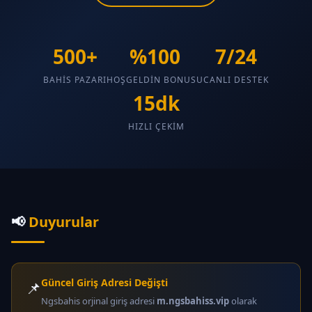
500+
%100
7/24
BAHIS PAZARI
HOŞGELDIN BONUSU
CANLI DESTEK
15dk
HIZLI ÇEKIM
📢
Duyurular
Güncel Giriş Adresi Değişti
📌
Ngsbahis orjinal giriş adresi
m.ngsbahiss.vip
olarak