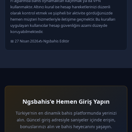
Fi ağlarında bahis oynamaktan kaçınmak ya da VPN
kullanmaktır. Altıncı kural ise hesap hareketlerinizi düzenli
olarak kontrol etmek ve şüpheli bir aktivite gördüğünüzde
hemen müşteri hizmetleriyle iletişime geçmektir. Bu kuralları
uygulayan kullanıcılar hesap güvenliğini azami düzeyde
koruyabilmektedir.
📅 27 Nisan 2026
✍️ Ngsbahis Editör
Ngsbahis'e Hemen Giriş Yapın
Türkiye'nin en dinamik bahis platformunda yerinizi
alın. Güncel giriş adresiyle saniyeler içinde erişin,
bonuslarınızı alın ve bahis heyecanını yaşayın.