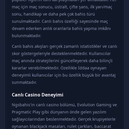
maç için maç sonucu, üst/alt, çifte şans, ilk yarı/maç
sonu, handikap ve daha pek çok bahis türü
sunulmaktadır. Canlı bahis özelliği sayesinde maç
devam ederken anlık oranlarla bahis yapma imkânı
bulunmaktadır.
Canlı bahis akışları gerçek zamanlı istatistikler ve canlı
skor göstergeleriyle desteklenmektedir. Kullanıcılar
maç anında stratejilerini güncelleyerek daha bilinçli
kararlar verebilmektedir. Özellikle İddaa oynayan
deneyimli kullanıcılar için bu özellik büyük bir avantaj
sunmaktadır.
Canlı Casino Deneyimi
Ngsbahis'in canlı casino bölümü, Evolution Gaming ve
Pragmatic Play gibi dünyanın önde gelen yazılım
sağlayıcılarından beslenmektedir. Gerçek krupiyelerle
oynanan blackjack masaları, rulet çarkları, baccarat