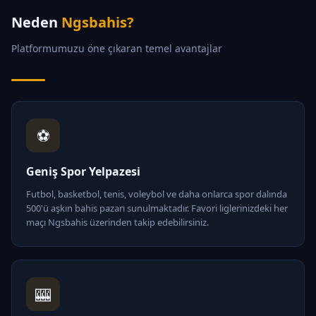
Neden
Ngsbahis?
Platformumuzu öne çıkaran temel avantajlar
⚽
Geniş Spor Yelpazesi
Futbol, basketbol, tenis, voleybol ve daha onlarca spor dalında
500'ü aşkın bahis pazarı sunulmaktadır. Favori liglerinizdeki her
maçı Ngsbahis üzerinden takip edebilirsiniz.
🎰