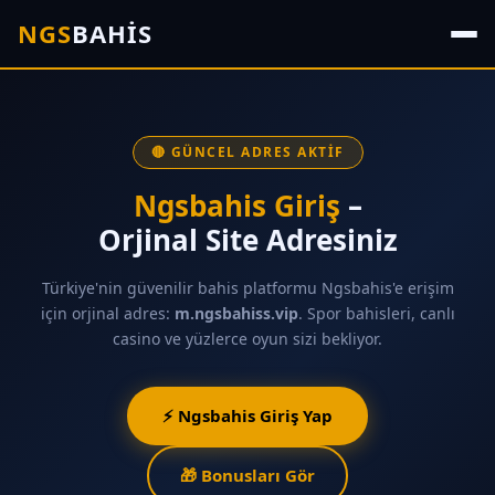
NGS
BAHİS
🔴 GÜNCEL ADRES AKTIF
Ngsbahis Giriş
–
Orjinal Site Adresiniz
Türkiye'nin güvenilir bahis platformu Ngsbahis'e erişim
için orjinal adres:
m.ngsbahiss.vip
. Spor bahisleri, canlı
casino ve yüzlerce oyun sizi bekliyor.
⚡ Ngsbahis Giriş Yap
🎁 Bonusları Gör