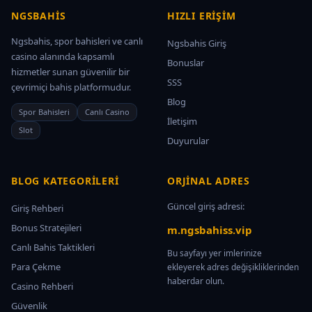
NGSBAHIS
HIZLI ERIŞIM
Ngsbahis, spor bahisleri ve canlı
Ngsbahis Giriş
casino alanında kapsamlı
Bonuslar
hizmetler sunan güvenilir bir
SSS
çevrimiçi bahis platformudur.
Blog
Spor Bahisleri
Canlı Casino
İletişim
Slot
Duyurular
BLOG KATEGORILERI
ORJINAL ADRES
Güncel giriş adresi:
Giriş Rehberi
Bonus Stratejileri
m.ngsbahiss.vip
Canlı Bahis Taktikleri
Bu sayfayı yer imlerinize
Para Çekme
ekleyerek adres değişikliklerinden
haberdar olun.
Casino Rehberi
Güvenlik