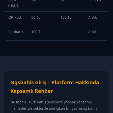
(USDT)
QR Kod
50 TL
100 TL
Anlık
Cepbank
100 TL
–
Anlık
Ngsbahis Giriş – Platform Hakkında
Kapsamlı Rehber
Ngsbahis, Türk bahis severlere yönelik kapsamlı
hizmetleriyle sektörde öne çıkan bir çevrimiçi bahis