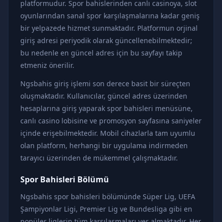
platformudur. Spor bahislerinden canlı casinoya, slot
oyunlarından sanal spor karşılaşmalarına kadar geniş
bir yelpazede hizmet sunmaktadır. Platformun orjinal
giriş adresi periyodik olarak güncellenebilmektedir;
bu nedenle en güncel adres için bu sayfayı takip
etmeniz önerilir.
Ngsbahis giriş işlemi son derece basit bir süreçten
oluşmaktadır. Kullanıcılar, güncel adres üzerinden
hesaplarına giriş yaparak spor bahisleri menüsüne,
canlı casino lobisine ve promosyon sayfasına saniyeler
içinde erişebilmektedir. Mobil cihazlarla tam uyumlu
olan platform, herhangi bir uygulama indirmeden
tarayıcı üzerinden de mükemmel çalışmaktadır.
Spor Bahisleri Bölümü
Ngsbahis spor bahisleri bölümünde Süper Lig, UEFA
Şampiyonlar Ligi, Premier Lig ve Bundesliga gibi en
popüler liglerin tüm karşılaşmaları yer almaktadır. Her