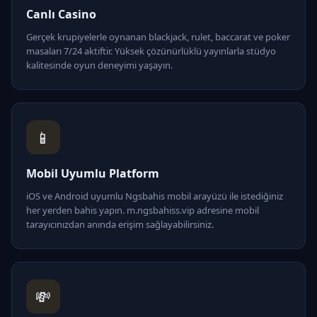
Canlı Casino
Gerçek krupiyelerle oynanan blackjack, rulet, baccarat ve poker
masaları 7/24 aktiftir. Yüksek çözünürlüklü yayınlarla stüdyo
kalitesinde oyun deneyimi yaşayın.
📱
Mobil Uyumlu Platform
iOS ve Android uyumlu Ngsbahis mobil arayüzü ile istediğiniz
her yerden bahis yapın. m.ngsbahiss.vip adresine mobil
tarayıcınızdan anında erişim sağlayabilirsiniz.
💸