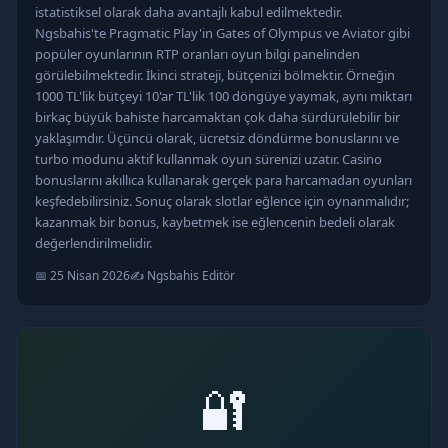
istatistiksel olarak daha avantajlı kabul edilmektedir.
Ngsbahis'te Pragmatic Play'in Gates of Olympus ve Aviator gibi
popüler oyunlarının RTP oranları oyun bilgi panelinden
görülebilmektedir. İkinci strateji, bütçenizi bölmektir. Örneğin
1000 TL'lik bütçeyi 10'ar TL'lik 100 döngüye yaymak, aynı miktarı
birkaç büyük bahiste harcamaktan çok daha sürdürülebilir bir
yaklaşımdır. Üçüncü olarak, ücretsiz döndürme bonuslarını ve
turbo modunu aktif kullanmak oyun sürenizi uzatır. Casino
bonuslarını akıllıca kullanarak gerçek para harcamadan oyunları
keşfedebilirsiniz. Sonuç olarak slotlar eğlence için oynanmalıdır;
kazanmak bir bonus, kaybetmek ise eğlencenin bedeli olarak
değerlendirilmelidir.
📅 25 Nisan 2026
✍️ Ngsbahis Editör
🔐