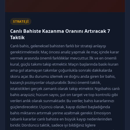
STRATEJI
Canlı Bahiste Kazanma Oranını Artıracak 7
Taktik
Canlı bahis, geleneksel bahisten farklı bir strateji anlayışı
gerektirmektedir. Maç öncesi analiz yapmak ile maç içinde karar
vermek arasında önemli farklılıklar mevcuttur. İlk ve en önemli
kural, güçlü takımı takip etmektir. Maçın başlarında baskı kuran
ama gol atamayan takımlar çoğunlukla sonraki dakikalarda
skoru açar. Bu durumu izlemek ve doğru anda giren bir bahis,
kazançlı pozisyonlar oluşturabilir. İkinci önemli taktik,
istatistikleri gerçek zamanlı olarak takip etmektir. Ngsbahis canlı
bahis arayüzü; hücum sayısı, şut on target ve top kontrolü gibi
verileri anlık olarak sunmaktadır. Bu veriler, bahis kararlarınızı
güçlendirecektir. Üçüncü olarak, kayıp dizileri başladığında
bahis miktarını artırmak yerine azaltmak gerekir. Emosiyon
tabanlı kararlar canlı bahiste en büyük kayıp nedenlerinden
biridir. Dördüncü taktik, sadece iyi bildiğiniz liglere