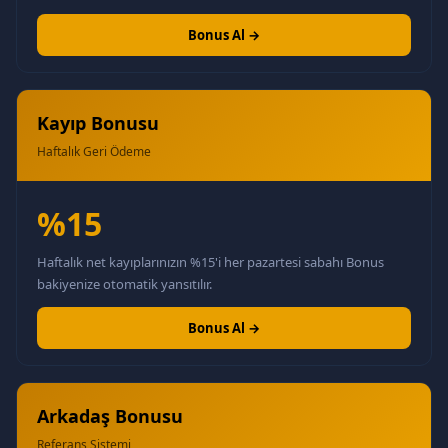
Bonus Al →
Kayıp Bonusu
Haftalık Geri Ödeme
%15
Haftalık net kayıplarınızın %15'i her pazartesi sabahı Bonus
bakiyenize otomatik yansıtılır.
Bonus Al →
Arkadaş Bonusu
Referans Sistemi