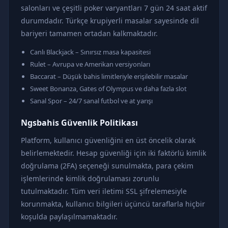
salonları ve çeşitli poker varyantları 7 gün 24 saat aktif
durumdadır. Türkçe krupiyerli masalar sayesinde dil
bariyeri tamamen ortadan kalkmaktadır.
Canlı Blackjack – Sınırsız masa kapasitesi
Rulet – Avrupa ve Amerikan versiyonları
Baccarat – Düşük bahis limitleriyle erişilebilir masalar
Sweet Bonanza, Gates of Olympus ve daha fazla slot
Sanal Spor – 24/7 sanal futbol ve at yarışı
Ngsbahis Güvenlik Politikası
Platform, kullanıcı güvenliğini en üst öncelik olarak
belirlemektedir. Hesap güvenliği için iki faktörlü kimlik
doğrulama (2FA) seçeneği sunulmakta, para çekim
işlemlerinde kimlik doğrulaması zorunlu
tutulmaktadır. Tüm veri iletimi SSL şifrelemesiyle
korunmakta, kullanıcı bilgileri üçüncü taraflarla hiçbir
koşulda paylaşılmamaktadır.