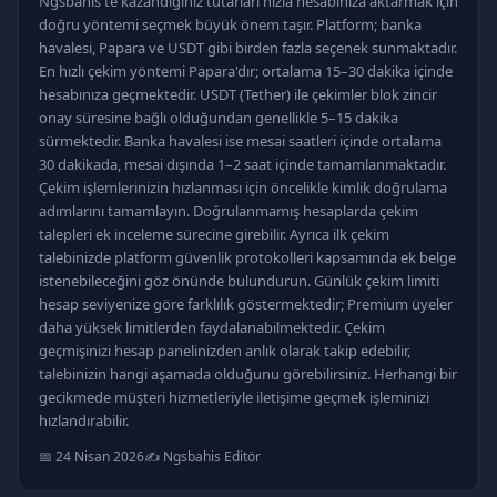
Ngsbahis'te kazandığınız tutarları hızla hesabınıza aktarmak için
doğru yöntemi seçmek büyük önem taşır. Platform; banka
havalesi, Papara ve USDT gibi birden fazla seçenek sunmaktadır.
En hızlı çekim yöntemi Papara'dır; ortalama 15–30 dakika içinde
hesabınıza geçmektedir. USDT (Tether) ile çekimler blok zincir
onay süresine bağlı olduğundan genellikle 5–15 dakika
sürmektedir. Banka havalesi ise mesai saatleri içinde ortalama
30 dakikada, mesai dışında 1–2 saat içinde tamamlanmaktadır.
Çekim işlemlerinizin hızlanması için öncelikle kimlik doğrulama
adımlarını tamamlayın. Doğrulanmamış hesaplarda çekim
talepleri ek inceleme sürecine girebilir. Ayrıca ilk çekim
talebinizde platform güvenlik protokolleri kapsamında ek belge
istenebileceğini göz önünde bulundurun. Günlük çekim limiti
hesap seviyenize göre farklılık göstermektedir; Premium üyeler
daha yüksek limitlerden faydalanabilmektedir. Çekim
geçmişinizi hesap panelinizden anlık olarak takip edebilir,
talebinizin hangi aşamada olduğunu görebilirsiniz. Herhangi bir
gecikmede müşteri hizmetleriyle iletişime geçmek işleminizi
hızlandırabilir.
📅 24 Nisan 2026
✍️ Ngsbahis Editör