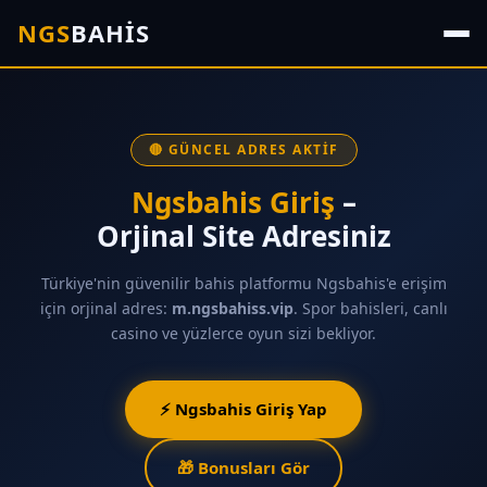
NGS
BAHİS
🔴 GÜNCEL ADRES AKTIF
Ngsbahis Giriş
–
Orjinal Site Adresiniz
Türkiye'nin güvenilir bahis platformu Ngsbahis'e erişim
için orjinal adres:
m.ngsbahiss.vip
. Spor bahisleri, canlı
casino ve yüzlerce oyun sizi bekliyor.
⚡ Ngsbahis Giriş Yap
🎁 Bonusları Gör