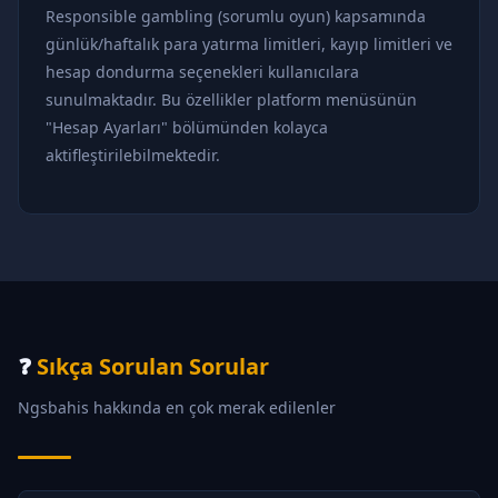
Responsible gambling (sorumlu oyun) kapsamında
günlük/haftalık para yatırma limitleri, kayıp limitleri ve
hesap dondurma seçenekleri kullanıcılara
sunulmaktadır. Bu özellikler platform menüsünün
"Hesap Ayarları" bölümünden kolayca
aktifleştirilebilmektedir.
❓
Sıkça Sorulan Sorular
Ngsbahis hakkında en çok merak edilenler