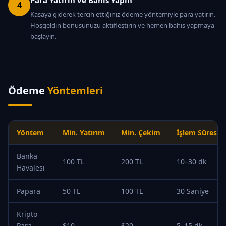
Para Yatırın ve Bahis Yapın
4
Kasaya giderek tercih ettiğiniz ödeme yöntemiyle para yatırın.
Hoşgeldin bonusunuzu aktifleştirin ve hemen bahis yapmaya
başlayın.
Ödeme
Yöntemleri
Yöntem
Min. Yatırım
Min. Çekim
İşlem Süresi
Banka
100 TL
200 TL
10–30 dk
Havalesi
Papara
50 TL
100 TL
30 Saniye
Kripto
Para
$10
$20
5–15 dk