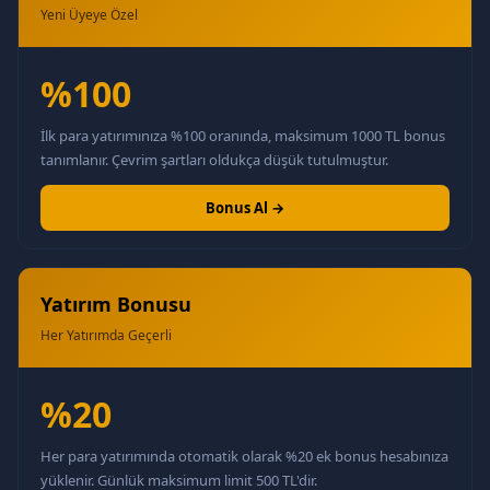
Yeni Üyeye Özel
%100
İlk para yatırımınıza %100 oranında, maksimum 1000 TL bonus
tanımlanır. Çevrim şartları oldukça düşük tutulmuştur.
Bonus Al →
Yatırım Bonusu
Her Yatırımda Geçerli
%20
Her para yatırımında otomatik olarak %20 ek bonus hesabınıza
yüklenir. Günlük maksimum limit 500 TL'dir.