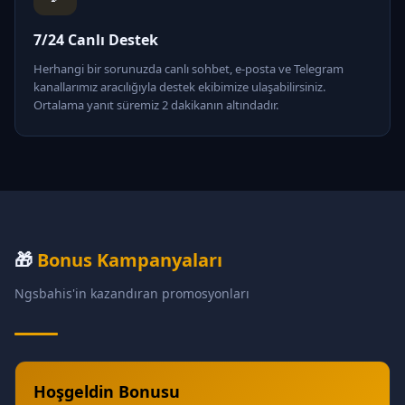
7/24 Canlı Destek
Herhangi bir sorunuzda canlı sohbet, e-posta ve Telegram
kanallarımız aracılığıyla destek ekibimize ulaşabilirsiniz.
Ortalama yanıt süremiz 2 dakikanın altındadır.
🎁
Bonus Kampanyaları
Ngsbahis'in kazandıran promosyonları
Hoşgeldin Bonusu