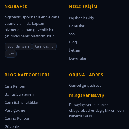
NGSBAHIS
HIZLI ERIŞIM
Ngsbahis, spor bahisleri ve canlı
Ngsbahis Giriş
casino alanında kapsamlı
Bonuslar
hizmetler sunan güvenilir bir
SSS
çevrimiçi bahis platformudur.
Blog
Spor Bahisleri
Canlı Casino
İletişim
Slot
Duyurular
BLOG KATEGORILERI
ORJINAL ADRES
Güncel giriş adresi:
Giriş Rehberi
Bonus Stratejileri
m.ngsbahiss.vip
Canlı Bahis Taktikleri
Bu sayfayı yer imlerinize
Para Çekme
ekleyerek adres değişikliklerinden
haberdar olun.
Casino Rehberi
Güvenlik