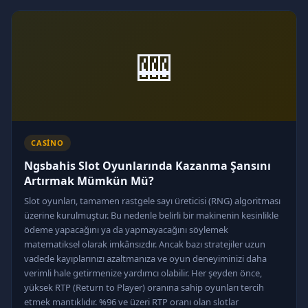
🎰
CASINO
Ngsbahis Slot Oyunlarında Kazanma Şansını
Artırmak Mümkün Mü?
Slot oyunları, tamamen rastgele sayı üreticisi (RNG) algoritması
üzerine kurulmuştur. Bu nedenle belirli bir makinenin kesinlikle
ödeme yapacağını ya da yapmayacağını söylemek
matematiksel olarak imkânsızdır. Ancak bazı stratejiler uzun
vadede kayıplarınızı azaltmanıza ve oyun deneyiminizi daha
verimli hale getirmenize yardımcı olabilir. Her şeyden önce,
yüksek RTP (Return to Player) oranına sahip oyunları tercih
etmek mantıklıdır. %96 ve üzeri RTP oranı olan slotlar