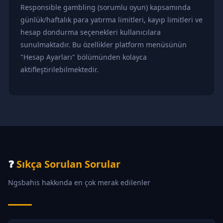
Responsible gambling (sorumlu oyun) kapsamında
günlük/haftalık para yatırma limitleri, kayıp limitleri ve
hesap dondurma seçenekleri kullanıcılara
sunulmaktadır. Bu özellikler platform menüsünün
"Hesap Ayarları" bölümünden kolayca
aktifleştirilebilmektedir.
❓
Sıkça Sorulan Sorular
Ngsbahis hakkında en çok merak edilenler