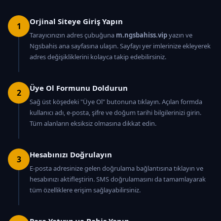
Orjinal Siteye Giriş Yapın
1
Tarayıcınızın adres çubuğuna
m.ngsbahiss.vip
yazın ve
Ngsbahis ana sayfasına ulaşın. Sayfayı yer imlerinize ekleyerek
adres değişikliklerini kolayca takip edebilirsiniz.
Üye Ol Formunu Doldurun
2
Sağ üst köşedeki "Üye Ol" butonuna tıklayın. Açılan formda
kullanıcı adı, e-posta, şifre ve doğum tarihi bilgilerinizi girin.
Tüm alanların eksiksiz olmasına dikkat edin.
Hesabınızı Doğrulayın
3
E-posta adresinize gelen doğrulama bağlantısına tıklayın ve
hesabınızı aktifleştirin. SMS doğrulamasını da tamamlayarak
tüm özelliklere erişim sağlayabilirsiniz.