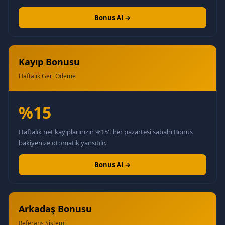
Bonus Al →
Kayıp Bonusu
Haftalık Geri Ödeme
%15
Haftalık net kayıplarınızın %15'i her pazartesi sabahı Bonus
bakiyenize otomatik yansıtılır.
Bonus Al →
Arkadaş Bonusu
Referans Sistemi