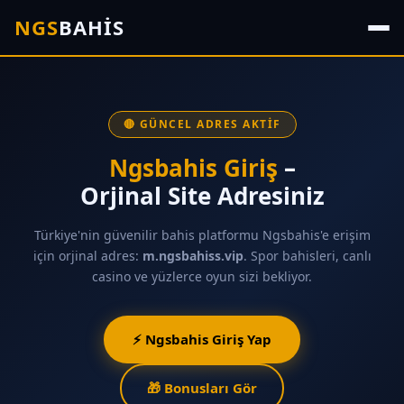
NGS
BAHİS
🔴 GÜNCEL ADRES AKTIF
Ngsbahis Giriş
–
Orjinal Site Adresiniz
Türkiye'nin güvenilir bahis platformu Ngsbahis'e erişim
için orjinal adres:
m.ngsbahiss.vip
. Spor bahisleri, canlı
casino ve yüzlerce oyun sizi bekliyor.
⚡ Ngsbahis Giriş Yap
🎁 Bonusları Gör