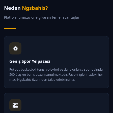
Neden
Ngsbahis?
Platformumuzu öne çıkaran temel avantajlar
⚽
Geniş Spor Yelpazesi
Futbol, basketbol, tenis, voleybol ve daha onlarca spor dalında
500'ü aşkın bahis pazarı sunulmaktadır. Favori liglerinizdeki her
maçı Ngsbahis üzerinden takip edebilirsiniz.
🎰