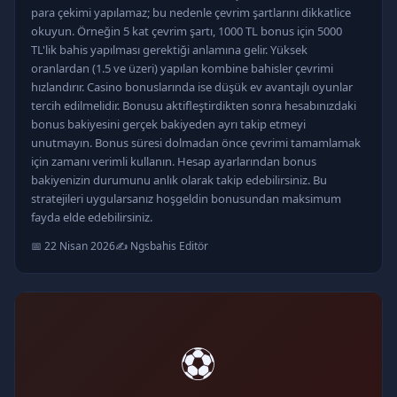
para çekimi yapılamaz; bu nedenle çevrim şartlarını dikkatlice
okuyun. Örneğin 5 kat çevrim şartı, 1000 TL bonus için 5000
TL'lik bahis yapılması gerektiği anlamına gelir. Yüksek
oranlardan (1.5 ve üzeri) yapılan kombine bahisler çevrimi
hızlandırır. Casino bonuslarında ise düşük ev avantajlı oyunlar
tercih edilmelidir. Bonusu aktifleştirdikten sonra hesabınızdaki
bonus bakiyesini gerçek bakiyeden ayrı takip etmeyi
unutmayın. Bonus süresi dolmadan önce çevrimi tamamlamak
için zamanı verimli kullanın. Hesap ayarlarından bonus
bakiyenizin durumunu anlık olarak takip edebilirsiniz. Bu
stratejileri uygularsanız hoşgeldin bonusundan maksimum
fayda elde edebilirsiniz.
📅 22 Nisan 2026
✍️ Ngsbahis Editör
⚽