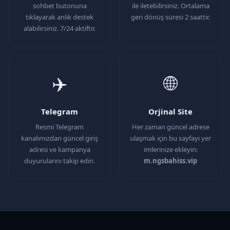
sohbet butonuna
ile iletebilirsiniz. Ortalama
tıklayarak anlık destek
geri dönüş süresi 2 saattir.
alabilirsiniz. 7/24 aktiftir.
✈️
🌐
Telegram
Orjinal Site
Resmi Telegram
Her zaman güncel adrese
kanalımızdan güncel giriş
ulaşmak için bu sayfayı yer
adresi ve kampanya
imlerinize ekleyin:
duyurularını takip edin.
m.ngsbahiss.vip