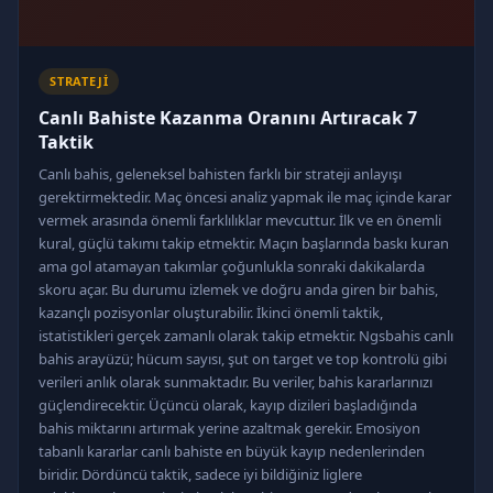
STRATEJI
Canlı Bahiste Kazanma Oranını Artıracak 7
Taktik
Canlı bahis, geleneksel bahisten farklı bir strateji anlayışı
gerektirmektedir. Maç öncesi analiz yapmak ile maç içinde karar
vermek arasında önemli farklılıklar mevcuttur. İlk ve en önemli
kural, güçlü takımı takip etmektir. Maçın başlarında baskı kuran
ama gol atamayan takımlar çoğunlukla sonraki dakikalarda
skoru açar. Bu durumu izlemek ve doğru anda giren bir bahis,
kazançlı pozisyonlar oluşturabilir. İkinci önemli taktik,
istatistikleri gerçek zamanlı olarak takip etmektir. Ngsbahis canlı
bahis arayüzü; hücum sayısı, şut on target ve top kontrolü gibi
verileri anlık olarak sunmaktadır. Bu veriler, bahis kararlarınızı
güçlendirecektir. Üçüncü olarak, kayıp dizileri başladığında
bahis miktarını artırmak yerine azaltmak gerekir. Emosiyon
tabanlı kararlar canlı bahiste en büyük kayıp nedenlerinden
biridir. Dördüncü taktik, sadece iyi bildiğiniz liglere