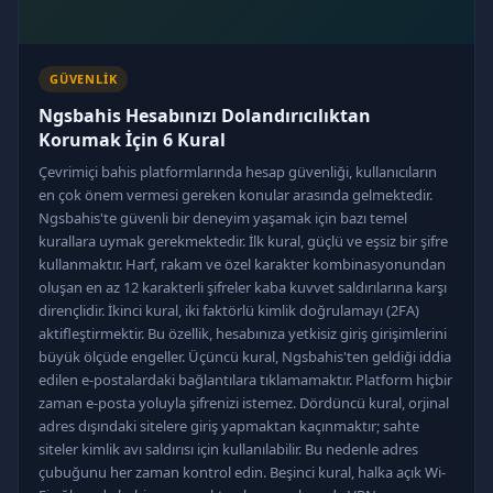
GÜVENLIK
Ngsbahis Hesabınızı Dolandırıcılıktan
Korumak İçin 6 Kural
Çevrimiçi bahis platformlarında hesap güvenliği, kullanıcıların
en çok önem vermesi gereken konular arasında gelmektedir.
Ngsbahis'te güvenli bir deneyim yaşamak için bazı temel
kurallara uymak gerekmektedir. İlk kural, güçlü ve eşsiz bir şifre
kullanmaktır. Harf, rakam ve özel karakter kombinasyonundan
oluşan en az 12 karakterli şifreler kaba kuvvet saldırılarına karşı
dirençlidir. İkinci kural, iki faktörlü kimlik doğrulamayı (2FA)
aktifleştirmektir. Bu özellik, hesabınıza yetkisiz giriş girişimlerini
büyük ölçüde engeller. Üçüncü kural, Ngsbahis'ten geldiği iddia
edilen e-postalardaki bağlantılara tıklamamaktır. Platform hiçbir
zaman e-posta yoluyla şifrenizi istemez. Dördüncü kural, orjinal
adres dışındaki sitelere giriş yapmaktan kaçınmaktır; sahte
siteler kimlik avı saldırısı için kullanılabilir. Bu nedenle adres
çubuğunu her zaman kontrol edin. Beşinci kural, halka açık Wi-