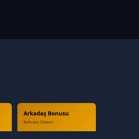
Arkadaş Bonusu
Referans Sistemi