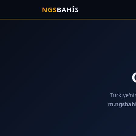
NGS
BAHİS
Türkiye'ni
m.ngsbahi