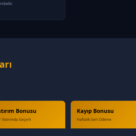
ındadır.
arı
atırım Bonusu
Kayıp Bonusu
 Yatırımda Geçerli
Haftalık Geri Ödeme