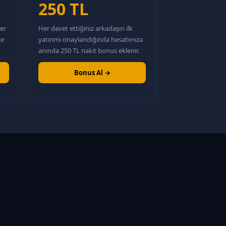
250 TL
her
Her davet ettiğiniz arkadaşın ilk
ze
yatırımı onaylandığında hesabınıza
anında 250 TL nakit bonus eklenir.
Bonus Al →