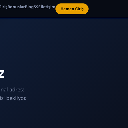
Giriş
Bonuslar
Blog
SSS
İletişim
Hemen Giriş
z
inal adres:
zi bekliyor.