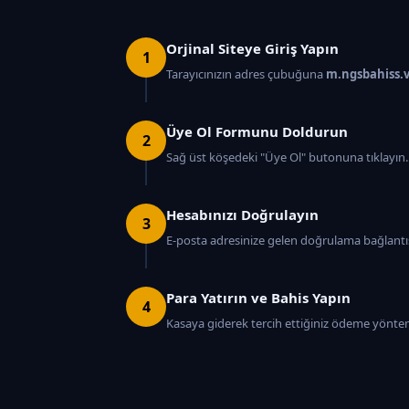
Orjinal Siteye Giriş Yapın
1
Tarayıcınızın adres çubuğuna
m.ngsbahiss.v
Üye Ol Formunu Doldurun
2
Sağ üst köşedeki "Üye Ol" butonuna tıklayın. Aç
Hesabınızı Doğrulayın
3
E-posta adresinize gelen doğrulama bağlantısı
Para Yatırın ve Bahis Yapın
4
Kasaya giderek tercih ettiğiniz ödeme yönte