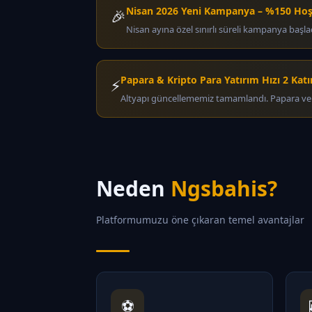
Nisan 2026 Yeni Kampanya – %150 Ho
🎉
Nisan ayına özel sınırlı süreli kampanya başl
Papara & Kripto Para Yatırım Hızı 2 Katı
⚡
Altyapı güncellememiz tamamlandı. Papara ve kri
Neden
Ngsbahis?
Platformumuzu öne çıkaran temel avantajlar
⚽