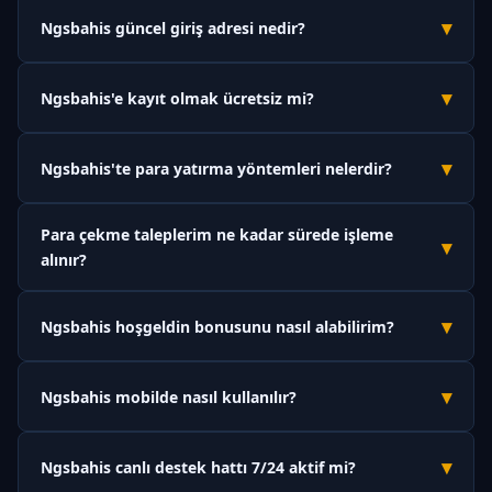
▾
Ngsbahis güncel giriş adresi nedir?
Ngsbahis'in güncel ve orjinal giriş adresi
m.ngsbahiss.vip
'dir.
▾
Ngsbahis'e kayıt olmak ücretsiz mi?
Platform zaman zaman erişim engellerine maruz
kalabildiğinden adres güncellenebilmektedir. Bu sayfayı
Evet, Ngsbahis'e üyelik tamamen ücretsizdir. Kayıt olmak için
tarayıcınıza kaydedin; değişiklik olduğunda buradan haberdar
▾
Ngsbahis'te para yatırma yöntemleri nelerdir?
herhangi bir ücret ödemeniz gerekmez. Üyelik formunu
olabilirsiniz.
doldurup hesabınızı doğruladıktan sonra anında bahis
Ngsbahis; banka havalesi, Papara, USDT (kripto para) ve QR
yapabilirsiniz.
Para çekme taleplerim ne kadar sürede işleme
kod gibi çeşitli ödeme yöntemleri sunmaktadır. Tüm para
▾
alınır?
yatırma işlemleri anlık olarak gerçekleşmekte, minimum
yatırım tutarı 50 TL'den başlamaktadır.
Ngsbahis'te kimlik doğrulaması tamamlanan hesaplar için
▾
Ngsbahis hoşgeldin bonusunu nasıl alabilirim?
çekim talepleri ortalama 15 dakika ile 2 saat içinde işleme
alınmaktadır. Yoğun dönemlerde bu süre kısmen uzayabilir
Ngsbahis'e ilk kez üye olduktan sonra Kasaya gidin ve para
ancak maksimum 24 saat içinde tamamlanır.
▾
Ngsbahis mobilde nasıl kullanılır?
yatırma işlemi sırasında "Hoşgeldin Bonusu" seçeneğini
aktifleştirin. İlk yatırımınıza %100 oranında, maksimum 1000 TL
Ngsbahis'e mobil cihazınızdan erişmek için tarayıcınızda
bonus tanımlanacaktır.
▾
Ngsbahis canlı destek hattı 7/24 aktif mi?
m.ngsbahiss.vip
adresini açmanız yeterlidir. Platform
tamamen responsive tasarıma sahip olduğu için uygulama