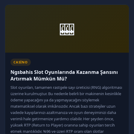
🎰
CASINO
Ngsbahis Slot Oyunlarında Kazanma Şansını
Artırmak Mümkün Mü?
Slot oyunları, tamamen rastgele sayı üreticisi (RNG) algoritması
üzerine kurulmuştur. Bu nedenle belirli bir makinenin kesinlikle
ödeme yapacağını ya da yapmayacağını söylemek
matematiksel olarak imkânsızdır. Ancak bazı stratejiler uzun
vadede kayıplarınızı azaltmanıza ve oyun deneyiminizi daha
verimli hale getirmenize yardımcı olabilir. Her şeyden önce,
yüksek RTP (Return to Player) oranına sahip oyunları tercih
etmek mantıklıdır. %96 ve üzeri RTP oranı olan slotlar