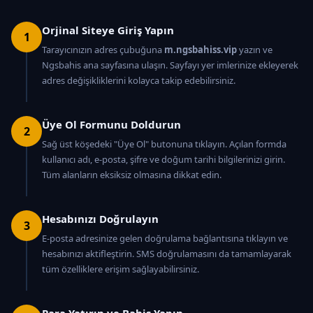
Orjinal Siteye Giriş Yapın
1
Tarayıcınızın adres çubuğuna
m.ngsbahiss.vip
yazın ve
Ngsbahis ana sayfasına ulaşın. Sayfayı yer imlerinize ekleyerek
adres değişikliklerini kolayca takip edebilirsiniz.
Üye Ol Formunu Doldurun
2
Sağ üst köşedeki "Üye Ol" butonuna tıklayın. Açılan formda
kullanıcı adı, e-posta, şifre ve doğum tarihi bilgilerinizi girin.
Tüm alanların eksiksiz olmasına dikkat edin.
Hesabınızı Doğrulayın
3
E-posta adresinize gelen doğrulama bağlantısına tıklayın ve
hesabınızı aktifleştirin. SMS doğrulamasını da tamamlayarak
tüm özelliklere erişim sağlayabilirsiniz.