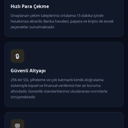
Hızlı Para Çekme
Onaylanan çekim talepleriniz ortalama 15 dakika içinde
hesabınıza aktarılır. Banka havalesi, papara ve kripto ile esnek
seçenekler sunulmaktadır.
🔒
Güvenli Altyapı
256-bit SSL şifreleme ve çok katmanlı kimlik doğrulama
sistemiyle kişisel ve finansal verileriniz her an koruma
altındadır. Güvenlik standartlarımız uluslararası normlarla
örtüşmektedir.
💬