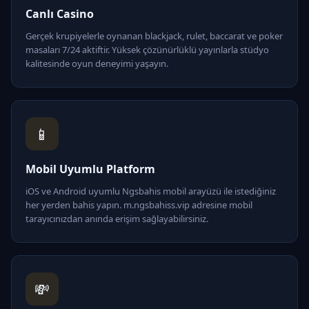
Canlı Casino
Gerçek krupiyelerle oynanan blackjack, rulet, baccarat ve poker
masaları 7/24 aktiftir. Yüksek çözünürlüklü yayınlarla stüdyo
kalitesinde oyun deneyimi yaşayın.
📱
Mobil Uyumlu Platform
iOS ve Android uyumlu Ngsbahis mobil arayüzü ile istediğiniz
her yerden bahis yapın. m.ngsbahiss.vip adresine mobil
tarayıcınızdan anında erişim sağlayabilirsiniz.
💸