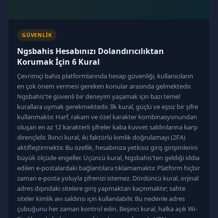
GÜVENLIK
Ngsbahis Hesabınızı Dolandırıcılıktan
Korumak İçin 6 Kural
Çevrimiçi bahis platformlarında hesap güvenliği, kullanıcıların
en çok önem vermesi gereken konular arasında gelmektedir.
Ngsbahis'te güvenli bir deneyim yaşamak için bazı temel
kurallara uymak gerekmektedir. İlk kural, güçlü ve eşsiz bir şifre
kullanmaktır. Harf, rakam ve özel karakter kombinasyonundan
oluşan en az 12 karakterli şifreler kaba kuvvet saldırılarına karşı
dirençlidir. İkinci kural, iki faktörlü kimlik doğrulamayı (2FA)
aktifleştirmektir. Bu özellik, hesabınıza yetkisiz giriş girişimlerini
büyük ölçüde engeller. Üçüncü kural, Ngsbahis'ten geldiği iddia
edilen e-postalardaki bağlantılara tıklamamaktır. Platform hiçbir
zaman e-posta yoluyla şifrenizi istemez. Dördüncü kural, orjinal
adres dışındaki sitelere giriş yapmaktan kaçınmaktır; sahte
siteler kimlik avı saldırısı için kullanılabilir. Bu nedenle adres
çubuğunu her zaman kontrol edin. Beşinci kural, halka açık Wi-