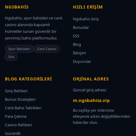
NGSBAHIS
HIZLI ERIŞIM
Ngsbahis, spor bahisleri ve canlı
Ngsbahis Giriş
casino alanında kapsamlı
Bonuslar
hizmetler sunan güvenilir bir
SSS
çevrimiçi bahis platformudur.
Blog
Spor Bahisleri
Canlı Casino
İletişim
Slot
Duyurular
BLOG KATEGORILERI
ORJINAL ADRES
Güncel giriş adresi:
Giriş Rehberi
Bonus Stratejileri
m.ngsbahiss.vip
Canlı Bahis Taktikleri
Bu sayfayı yer imlerinize
Para Çekme
ekleyerek adres değişikliklerinden
haberdar olun.
Casino Rehberi
Güvenlik