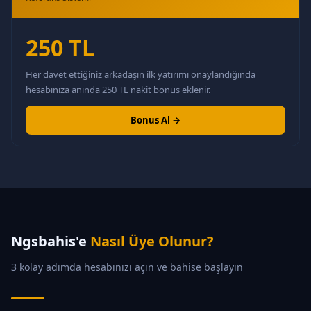
250 TL
Her davet ettiğiniz arkadaşın ilk yatırımı onaylandığında
hesabınıza anında 250 TL nakit bonus eklenir.
Bonus Al →
Ngsbahis'e
Nasıl Üye Olunur?
3 kolay adımda hesabınızı açın ve bahise başlayın