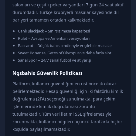
salonları ve çeşitli poker varyantları 7 gün 24 saat aktif
durumdadır. Türkçe krupiyerli masalar sayesinde dil
bariyeri tamamen ortadan kalkmaktadır.
Canlı Blackjack – Sınırsız masa kapasitesi
Rulet – Avrupa ve Amerikan versiyonları
Baccarat – Düşük bahis limitleriyle erişilebilir masalar
Sweet Bonanza, Gates of Olympus ve daha fazla slot
Sanal Spor – 24/7 sanal futbol ve at yarışı
Ngsbahis Güvenlik Politikası
Platform, kullanıcı güvenliğini en üst öncelik olarak
belirlemektedir. Hesap güvenliği için iki faktörlü kimlik
doğrulama (2FA) seçeneği sunulmakta, para çekim
işlemlerinde kimlik doğrulaması zorunlu
tutulmaktadır. Tüm veri iletimi SSL şifrelemesiyle
korunmakta, kullanıcı bilgileri üçüncü taraflarla hiçbir
koşulda paylaşılmamaktadır.