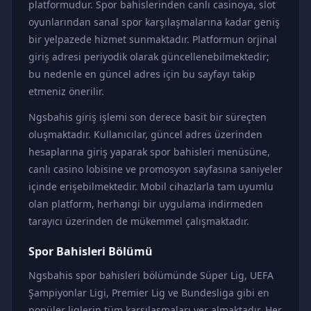
platformudur. Spor bahislerinden canlı casinoya, slot
oyunlarından sanal spor karşılaşmalarına kadar geniş
bir yelpazede hizmet sunmaktadır. Platformun orjinal
giriş adresi periyodik olarak güncellenebilmektedir;
bu nedenle en güncel adres için bu sayfayı takip
etmeniz önerilir.
Ngsbahis giriş işlemi son derece basit bir süreçten
oluşmaktadır. Kullanıcılar, güncel adres üzerinden
hesaplarına giriş yaparak spor bahisleri menüsüne,
canlı casino lobisine ve promosyon sayfasına saniyeler
içinde erişebilmektedir. Mobil cihazlarla tam uyumlu
olan platform, herhangi bir uygulama indirmeden
tarayıcı üzerinden de mükemmel çalışmaktadır.
Spor Bahisleri Bölümü
Ngsbahis spor bahisleri bölümünde Süper Lig, UEFA
Şampiyonlar Ligi, Premier Lig ve Bundesliga gibi en
popüler liglerin tüm karşılaşmaları yer almaktadır. Her