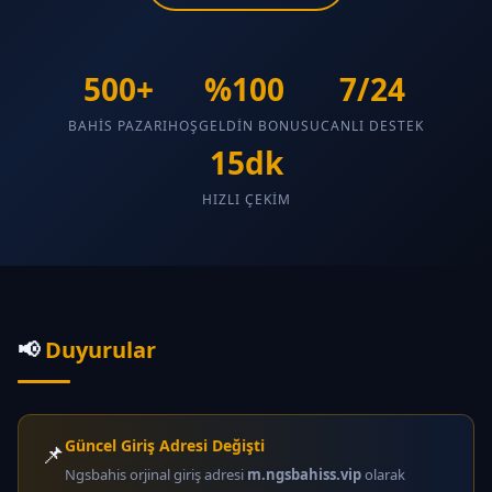
500+
%100
7/24
BAHIS PAZARI
HOŞGELDIN BONUSU
CANLI DESTEK
15dk
HIZLI ÇEKIM
📢
Duyurular
Güncel Giriş Adresi Değişti
📌
Ngsbahis orjinal giriş adresi
m.ngsbahiss.vip
olarak