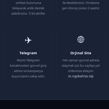
sohbet butonuna
ile iletebilirsiniz. Ortalama
tıklayarak anlık destek
geri dönüş süresi 2 saattir.
alabilirsiniz. 7/24 aktiftir.
✈️
🌐
Telegram
Orjinal Site
Resmi Telegram
Her zaman güncel adrese
kanalımızdan güncel giriş
ulaşmak için bu sayfayı yer
adresi ve kampanya
imlerinize ekleyin:
duyurularını takip edin.
m.ngsbahiss.vip