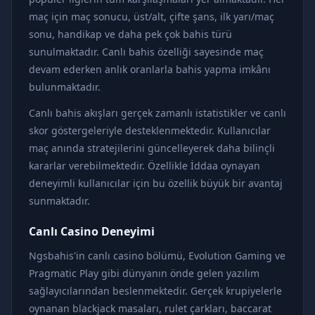
maç için maç sonucu, üst/alt, çifte şans, ilk yarı/maç
sonu, handikap ve daha pek çok bahis türü
sunulmaktadır. Canlı bahis özelliği sayesinde maç
devam ederken anlık oranlarla bahis yapma imkânı
bulunmaktadır.
Canlı bahis akışları gerçek zamanlı istatistikler ve canlı
skor göstergeleriyle desteklenmektedir. Kullanıcılar
maç anında stratejilerini güncelleyerek daha bilinçli
kararlar verebilmektedir. Özellikle İddaa oynayan
deneyimli kullanıcılar için bu özellik büyük bir avantaj
sunmaktadır.
Canlı Casino Deneyimi
Ngsbahis'in canlı casino bölümü, Evolution Gaming ve
Pragmatic Play gibi dünyanın önde gelen yazılım
sağlayıcılarından beslenmektedir. Gerçek krupiyelerle
oynanan blackjack masaları, rulet çarkları, baccarat