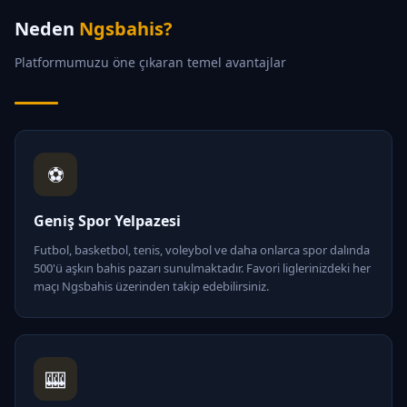
Neden
Ngsbahis?
Platformumuzu öne çıkaran temel avantajlar
⚽
Geniş Spor Yelpazesi
Futbol, basketbol, tenis, voleybol ve daha onlarca spor dalında
500'ü aşkın bahis pazarı sunulmaktadır. Favori liglerinizdeki her
maçı Ngsbahis üzerinden takip edebilirsiniz.
🎰