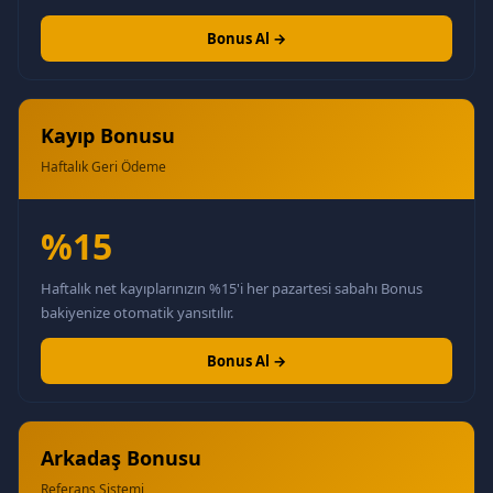
Bonus Al →
Kayıp Bonusu
Haftalık Geri Ödeme
%15
Haftalık net kayıplarınızın %15'i her pazartesi sabahı Bonus
bakiyenize otomatik yansıtılır.
Bonus Al →
Arkadaş Bonusu
Referans Sistemi