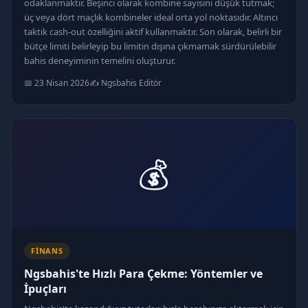
odaklanmaktır. Beşinci olarak kombine sayısını düşük tutmak;
üç veya dört maçlık kombineler ideal orta yol noktasıdır. Altıncı
taktik cash-out özelliğini aktif kullanmaktır. Son olarak, belirli bir
bütçe limiti belirleyip bu limitin dışına çıkmamak sürdürülebilir
bahis deneyiminin temelini oluşturur.
📅 23 Nisan 2026
✍️ Ngsbahis Editör
💰
FINANS
Ngsbahis'te Hızlı Para Çekme: Yöntemler ve
İpuçları