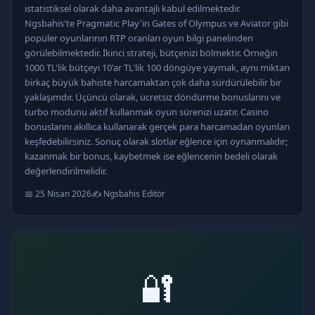
istatistiksel olarak daha avantajlı kabul edilmektedir.
Ngsbahis'te Pragmatic Play'in Gates of Olympus ve Aviator gibi
popüler oyunlarının RTP oranları oyun bilgi panelinden
görülebilmektedir. İkinci strateji, bütçenizi bölmektir. Örneğin
1000 TL'lik bütçeyi 10'ar TL'lik 100 döngüye yaymak, aynı miktarı
birkaç büyük bahiste harcamaktan çok daha sürdürülebilir bir
yaklaşımdır. Üçüncü olarak, ücretsiz döndürme bonuslarını ve
turbo modunu aktif kullanmak oyun sürenizi uzatır. Casino
bonuslarını akıllıca kullanarak gerçek para harcamadan oyunları
keşfedebilirsiniz. Sonuç olarak slotlar eğlence için oynanmalıdır;
kazanmak bir bonus, kaybetmek ise eğlencenin bedeli olarak
değerlendirilmelidir.
📅 25 Nisan 2026
✍️ Ngsbahis Editör
🔐