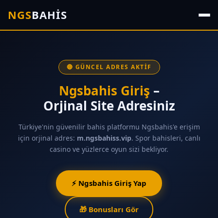
NGS
BAHİS
🔴 GÜNCEL ADRES AKTIF
Ngsbahis Giriş
–
Orjinal Site Adresiniz
Türkiye'nin güvenilir bahis platformu Ngsbahis'e erişim
için orjinal adres:
m.ngsbahiss.vip
. Spor bahisleri, canlı
casino ve yüzlerce oyun sizi bekliyor.
⚡ Ngsbahis Giriş Yap
🎁 Bonusları Gör