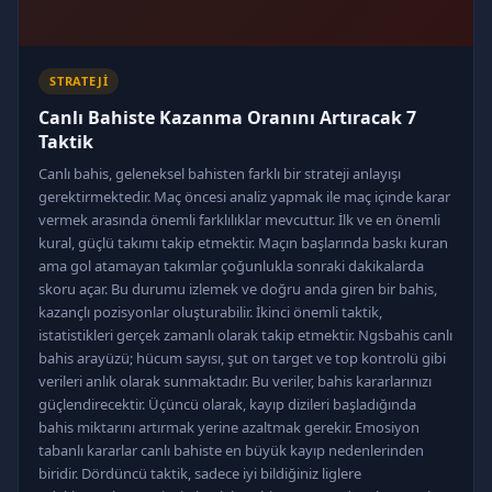
STRATEJI
Canlı Bahiste Kazanma Oranını Artıracak 7
Taktik
Canlı bahis, geleneksel bahisten farklı bir strateji anlayışı
gerektirmektedir. Maç öncesi analiz yapmak ile maç içinde karar
vermek arasında önemli farklılıklar mevcuttur. İlk ve en önemli
kural, güçlü takımı takip etmektir. Maçın başlarında baskı kuran
ama gol atamayan takımlar çoğunlukla sonraki dakikalarda
skoru açar. Bu durumu izlemek ve doğru anda giren bir bahis,
kazançlı pozisyonlar oluşturabilir. İkinci önemli taktik,
istatistikleri gerçek zamanlı olarak takip etmektir. Ngsbahis canlı
bahis arayüzü; hücum sayısı, şut on target ve top kontrolü gibi
verileri anlık olarak sunmaktadır. Bu veriler, bahis kararlarınızı
güçlendirecektir. Üçüncü olarak, kayıp dizileri başladığında
bahis miktarını artırmak yerine azaltmak gerekir. Emosiyon
tabanlı kararlar canlı bahiste en büyük kayıp nedenlerinden
biridir. Dördüncü taktik, sadece iyi bildiğiniz liglere