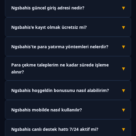
▾
Ngsbahis güncel giriş adresi nedir?
Ngsbahis'in güncel ve orjinal giriş adresi
m.ngsbahiss.vip
'dir.
▾
Ngsbahis'e kayıt olmak ücretsiz mi?
Platform zaman zaman erişim engellerine maruz
kalabildiğinden adres güncellenebilmektedir. Bu sayfayı
Evet, Ngsbahis'e üyelik tamamen ücretsizdir. Kayıt olmak için
tarayıcınıza kaydedin; değişiklik olduğunda buradan haberdar
▾
Ngsbahis'te para yatırma yöntemleri nelerdir?
herhangi bir ücret ödemeniz gerekmez. Üyelik formunu
olabilirsiniz.
doldurup hesabınızı doğruladıktan sonra anında bahis
Ngsbahis; banka havalesi, Papara, USDT (kripto para) ve QR
yapabilirsiniz.
Para çekme taleplerim ne kadar sürede işleme
kod gibi çeşitli ödeme yöntemleri sunmaktadır. Tüm para
▾
alınır?
yatırma işlemleri anlık olarak gerçekleşmekte, minimum
yatırım tutarı 50 TL'den başlamaktadır.
Ngsbahis'te kimlik doğrulaması tamamlanan hesaplar için
▾
Ngsbahis hoşgeldin bonusunu nasıl alabilirim?
çekim talepleri ortalama 15 dakika ile 2 saat içinde işleme
alınmaktadır. Yoğun dönemlerde bu süre kısmen uzayabilir
Ngsbahis'e ilk kez üye olduktan sonra Kasaya gidin ve para
ancak maksimum 24 saat içinde tamamlanır.
▾
Ngsbahis mobilde nasıl kullanılır?
yatırma işlemi sırasında "Hoşgeldin Bonusu" seçeneğini
aktifleştirin. İlk yatırımınıza %100 oranında, maksimum 1000 TL
Ngsbahis'e mobil cihazınızdan erişmek için tarayıcınızda
bonus tanımlanacaktır.
▾
Ngsbahis canlı destek hattı 7/24 aktif mi?
m.ngsbahiss.vip
adresini açmanız yeterlidir. Platform
tamamen responsive tasarıma sahip olduğu için uygulama