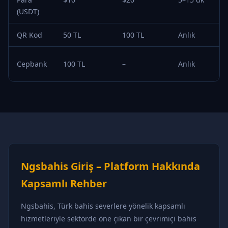
(USDT)
QR Kod
50 TL
100 TL
Anlık
Cepbank
100 TL
–
Anlık
Ngsbahis Giriş – Platform Hakkında
Kapsamlı Rehber
Ngsbahis, Türk bahis severlere yönelik kapsamlı
hizmetleriyle sektörde öne çıkan bir çevrimiçi bahis