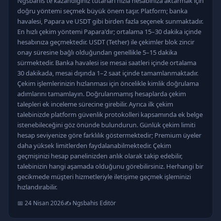
Ngsbahis'te kazandığınız tutarları hızla hesabınıza aktarmak için
doğru yöntemi seçmek büyük önem taşır. Platform; banka
havalesi, Papara ve USDT gibi birden fazla seçenek sunmaktadır.
En hızlı çekim yöntemi Papara'dır; ortalama 15–30 dakika içinde
hesabınıza geçmektedir. USDT (Tether) ile çekimler blok zincir
onay süresine bağlı olduğundan genellikle 5–15 dakika
sürmektedir. Banka havalesi ise mesai saatleri içinde ortalama
30 dakikada, mesai dışında 1–2 saat içinde tamamlanmaktadır.
Çekim işlemlerinizin hızlanması için öncelikle kimlik doğrulama
adımlarını tamamlayın. Doğrulanmamış hesaplarda çekim
talepleri ek inceleme sürecine girebilir. Ayrıca ilk çekim
talebinizde platform güvenlik protokolleri kapsamında ek belge
istenebileceğini göz önünde bulundurun. Günlük çekim limiti
hesap seviyenize göre farklılık göstermektedir; Premium üyeler
daha yüksek limitlerden faydalanabilmektedir. Çekim
geçmişinizi hesap panelinizden anlık olarak takip edebilir,
talebinizin hangi aşamada olduğunu görebilirsiniz. Herhangi bir
gecikmede müşteri hizmetleriyle iletişime geçmek işleminizi
hızlandırabilir.
📅 24 Nisan 2026
✍️ Ngsbahis Editör