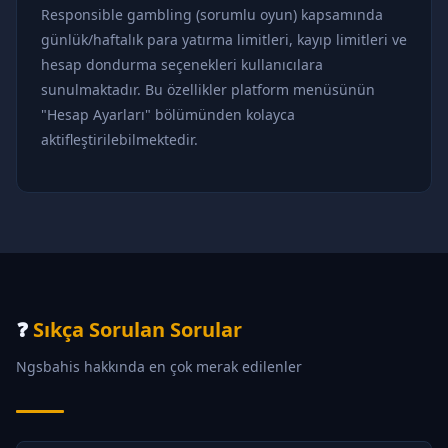
Responsible gambling (sorumlu oyun) kapsamında
günlük/haftalık para yatırma limitleri, kayıp limitleri ve
hesap dondurma seçenekleri kullanıcılara
sunulmaktadır. Bu özellikler platform menüsünün
"Hesap Ayarları" bölümünden kolayca
aktifleştirilebilmektedir.
❓
Sıkça Sorulan Sorular
Ngsbahis hakkında en çok merak edilenler