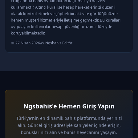
Fi ağlarında bahis oynamaktan kaçınmak ya da VPN
kullanmaktır. Altıncı kural ise hesap hareketlerinizi düzenli
olarak kontrol etmek ve şüpheli bir aktivite gördüğünüzde
hemen müşteri hizmetleriyle iletişime geçmektir. Bu kuralları
uygulayan kullanıcılar hesap güvenliğini azami düzeyde
koruyabilmektedir.
📅 27 Nisan 2026
✍️ Ngsbahis Editör
Ngsbahis'e Hemen Giriş Yapın
Türkiye'nin en dinamik bahis platformunda yerinizi
alın. Güncel giriş adresiyle saniyeler içinde erişin,
bonuslarınızı alın ve bahis heyecanını yaşayın.