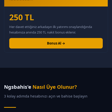
250 TL
Her davet ettiğiniz arkadaşın ilk yatırımı onaylandığında
hesabınıza anında 250 TL nakit bonus eklenir.
Bonus Al →
Ngsbahis'e
Nasıl Üye Olunur?
3 kolay adımda hesabınızı açın ve bahise başlayın