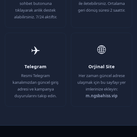
sohbet butonuna
ile iletebilirsiniz. Ortalama
tıklayarak anlık destek
geri dönüş süresi 2 saattir.
alabilirsiniz. 7/24 aktiftir.
✈️
🌐
Telegram
Orjinal Site
Resmi Telegram
Her zaman güncel adrese
kanalımızdan güncel giriş
ulaşmak için bu sayfayı yer
adresi ve kampanya
imlerinize ekleyin:
duyurularını takip edin.
m.ngsbahiss.vip