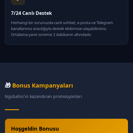
7/24 Canlı Destek
Herhangi bir sorunuzda canlı sohbet, e-posta ve Telegram
kanallarımız aracılığıyla destek ekibimize ulaşabilirsiniz.
Ortalama yanıt süremiz 2 dakikanın altındadır.
🎁
Bonus Kampanyaları
Ngsbahis'in kazandıran promosyonları
Hoşgeldin Bonusu