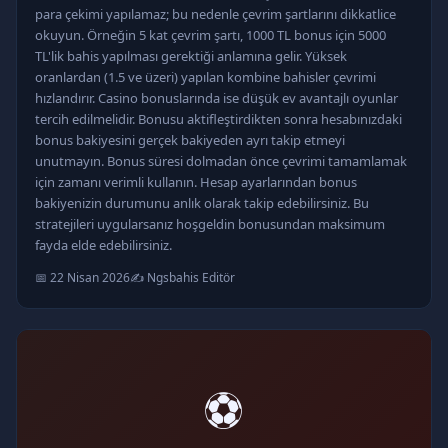
para çekimi yapılamaz; bu nedenle çevrim şartlarını dikkatlice
okuyun. Örneğin 5 kat çevrim şartı, 1000 TL bonus için 5000
TL'lik bahis yapılması gerektiği anlamına gelir. Yüksek
oranlardan (1.5 ve üzeri) yapılan kombine bahisler çevrimi
hızlandırır. Casino bonuslarında ise düşük ev avantajlı oyunlar
tercih edilmelidir. Bonusu aktifleştirdikten sonra hesabınızdaki
bonus bakiyesini gerçek bakiyeden ayrı takip etmeyi
unutmayın. Bonus süresi dolmadan önce çevrimi tamamlamak
için zamanı verimli kullanın. Hesap ayarlarından bonus
bakiyenizin durumunu anlık olarak takip edebilirsiniz. Bu
stratejileri uygularsanız hoşgeldin bonusundan maksimum
fayda elde edebilirsiniz.
📅 22 Nisan 2026
✍️ Ngsbahis Editör
⚽