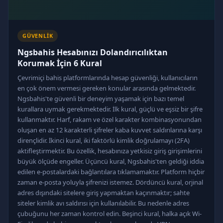
GÜVENLIK
Ngsbahis Hesabınızı Dolandırıcılıktan
Korumak İçin 6 Kural
Çevrimiçi bahis platformlarında hesap güvenliği, kullanıcıların
en çok önem vermesi gereken konular arasında gelmektedir.
Ngsbahis'te güvenli bir deneyim yaşamak için bazı temel
kurallara uymak gerekmektedir. İlk kural, güçlü ve eşsiz bir şifre
kullanmaktır. Harf, rakam ve özel karakter kombinasyonundan
oluşan en az 12 karakterli şifreler kaba kuvvet saldırılarına karşı
dirençlidir. İkinci kural, iki faktörlü kimlik doğrulamayı (2FA)
aktifleştirmektir. Bu özellik, hesabınıza yetkisiz giriş girişimlerini
büyük ölçüde engeller. Üçüncü kural, Ngsbahis'ten geldiği iddia
edilen e-postalardaki bağlantılara tıklamamaktır. Platform hiçbir
zaman e-posta yoluyla şifrenizi istemez. Dördüncü kural, orjinal
adres dışındaki sitelere giriş yapmaktan kaçınmaktır; sahte
siteler kimlik avı saldırısı için kullanılabilir. Bu nedenle adres
çubuğunu her zaman kontrol edin. Beşinci kural, halka açık Wi-