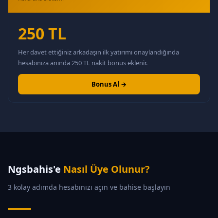
250 TL
Her davet ettiğiniz arkadaşın ilk yatırımı onaylandığında
hesabınıza anında 250 TL nakit bonus eklenir.
Bonus Al →
Ngsbahis'e
Nasıl Üye Olunur?
3 kolay adımda hesabınızı açın ve bahise başlayın