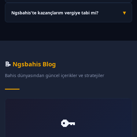
Evet, Ngsbahis müşteri hizmetleri haftanın 7 günü, 24 saat
indirmenize gerek kalmaz.
▾
Ngsbahis'te kazançlarım vergiye tabi mi?
hizmet vermektedir. Canlı sohbet, Telegram ve e-posta kanalları
aracılığıyla destek ekibine ulaşabilirsiniz. Ortalama yanıt süresi
Platform yurt dışı lisanslı olduğundan vergi kesintisi
2 dakika civarındadır.
yapılmamaktadır. Ancak kişisel vergi yükümlülükleriniz için
ülkenizin vergi mevzuatını incelemeniz veya bir mali müşavirle
görüşmeniz önerilir.
📝
Ngsbahis Blog
Bahis dünyasından güncel içerikler ve stratejiler
🔑