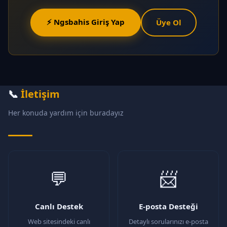
⚡ Ngsbahis Giriş Yap
Üye Ol
📞
İletişim
Her konuda yardım için buradayız
💬
📨
Canlı Destek
E-posta Desteği
Web sitesindeki canlı
Detaylı sorularınızı e-posta