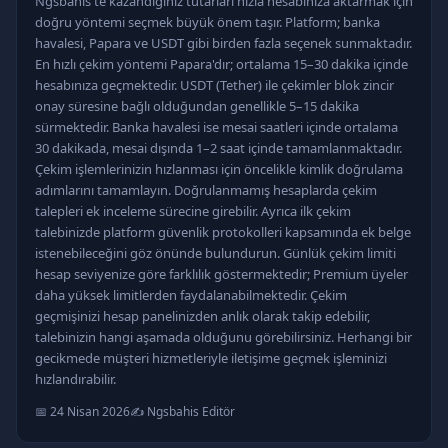
Ngsbahis'te kazandığınız tutarları hızla hesabınıza aktarmak için
doğru yöntemi seçmek büyük önem taşır. Platform; banka
havalesi, Papara ve USDT gibi birden fazla seçenek sunmaktadır.
En hızlı çekim yöntemi Papara'dır; ortalama 15–30 dakika içinde
hesabınıza geçmektedir. USDT (Tether) ile çekimler blok zincir
onay süresine bağlı olduğundan genellikle 5–15 dakika
sürmektedir. Banka havalesi ise mesai saatleri içinde ortalama
30 dakikada, mesai dışında 1–2 saat içinde tamamlanmaktadır.
Çekim işlemlerinizin hızlanması için öncelikle kimlik doğrulama
adımlarını tamamlayın. Doğrulanmamış hesaplarda çekim
talepleri ek inceleme sürecine girebilir. Ayrıca ilk çekim
talebinizde platform güvenlik protokolleri kapsamında ek belge
istenebileceğini göz önünde bulundurun. Günlük çekim limiti
hesap seviyenize göre farklılık göstermektedir; Premium üyeler
daha yüksek limitlerden faydalanabilmektedir. Çekim
geçmişinizi hesap panelinizden anlık olarak takip edebilir,
talebinizin hangi aşamada olduğunu görebilirsiniz. Herhangi bir
gecikmede müşteri hizmetleriyle iletişime geçmek işleminizi
hızlandırabilir.
📅 24 Nisan 2026
✍️ Ngsbahis Editör