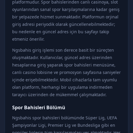
platformudur. Spor bahislerinden canlı casinoya, slot
oyunlarından sanal spor karşılaşmalarına kadar geniş
bir yelpazede hizmet sunmaktadır. Platformun orjinal
giriş adresi periyodik olarak güncellenebilmektedir;
bu nedenle en güncel adres için bu sayfayı takip
etmeniz önerilir.
Ngsbahis giriş işlemi son derece basit bir süreçten
oluşmaktadır. Kullanıcılar, güncel adres üzerinden
hesaplarına giriş yaparak spor bahisleri menüsüne,
canlı casino lobisine ve promosyon sayfasına saniyeler
içinde erişebilmektedir. Mobil cihazlarla tam uyumlu
olan platform, herhangi bir uygulama indirmeden
tarayıcı üzerinden de mükemmel çalışmaktadır.
Spor Bahisleri Bölümü
Ngsbahis spor bahisleri bölümünde Süper Lig, UEFA
Şampiyonlar Ligi, Premier Lig ve Bundesliga gibi en
popüler liglerin tüm karşılaşmaları yer almaktadır. Her