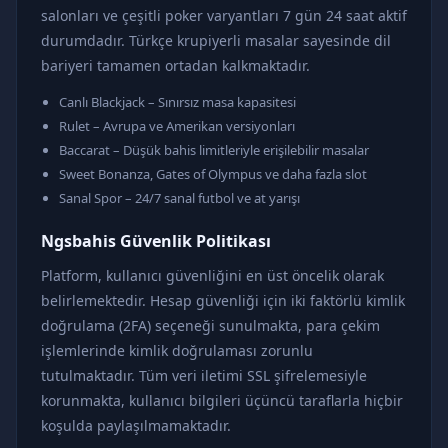
salonları ve çeşitli poker varyantları 7 gün 24 saat aktif
durumdadır. Türkçe krupiyerli masalar sayesinde dil
bariyeri tamamen ortadan kalkmaktadır.
Canlı Blackjack – Sınırsız masa kapasitesi
Rulet – Avrupa ve Amerikan versiyonları
Baccarat – Düşük bahis limitleriyle erişilebilir masalar
Sweet Bonanza, Gates of Olympus ve daha fazla slot
Sanal Spor – 24/7 sanal futbol ve at yarışı
Ngsbahis Güvenlik Politikası
Platform, kullanıcı güvenliğini en üst öncelik olarak
belirlemektedir. Hesap güvenliği için iki faktörlü kimlik
doğrulama (2FA) seçeneği sunulmakta, para çekim
işlemlerinde kimlik doğrulaması zorunlu
tutulmaktadır. Tüm veri iletimi SSL şifrelemesiyle
korunmakta, kullanıcı bilgileri üçüncü taraflarla hiçbir
koşulda paylaşılmamaktadır.