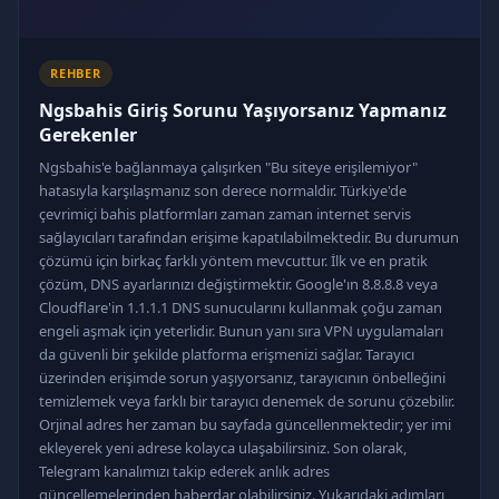
REHBER
Ngsbahis Giriş Sorunu Yaşıyorsanız Yapmanız
Gerekenler
Ngsbahis'e bağlanmaya çalışırken "Bu siteye erişilemiyor"
hatasıyla karşılaşmanız son derece normaldir. Türkiye'de
çevrimiçi bahis platformları zaman zaman internet servis
sağlayıcıları tarafından erişime kapatılabilmektedir. Bu durumun
çözümü için birkaç farklı yöntem mevcuttur. İlk ve en pratik
çözüm, DNS ayarlarınızı değiştirmektir. Google'ın 8.8.8.8 veya
Cloudflare'in 1.1.1.1 DNS sunucularını kullanmak çoğu zaman
engeli aşmak için yeterlidir. Bunun yanı sıra VPN uygulamaları
da güvenli bir şekilde platforma erişmenizi sağlar. Tarayıcı
üzerinden erişimde sorun yaşıyorsanız, tarayıcının önbelleğini
temizlemek veya farklı bir tarayıcı denemek de sorunu çözebilir.
Orjinal adres her zaman bu sayfada güncellenmektedir; yer imi
ekleyerek yeni adrese kolayca ulaşabilirsiniz. Son olarak,
Telegram kanalımızı takip ederek anlık adres
güncellemelerinden haberdar olabilirsiniz. Yukarıdaki adımları