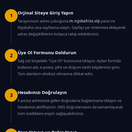
Orjinal Siteye Giriş Yapın
1
Tarayıcınızın adres çubuğuna
m.ngsbahiss.vip
yazın ve
Ngsbahis ana sayfasına ulaşın. Sayfayı yer imlerinize ekleyerek
adres değişikliklerini kolayca takip edebilirsiniz.
Üye Ol Formunu Doldurun
2
Sağ üst köşedeki "Üye Ol" butonuna tıklayın. Açılan formda
kullanıcı adı, e-posta, şifre ve doğum tarihi bilgilerinizi girin.
Tüm alanların eksiksiz olmasına dikkat edin.
Hesabınızı Doğrulayın
3
E-posta adresinize gelen doğrulama bağlantısına tıklayın ve
hesabınızı aktifleştirin. SMS doğrulamasını da tamamlayarak
tüm özelliklere erişim sağlayabilirsiniz.