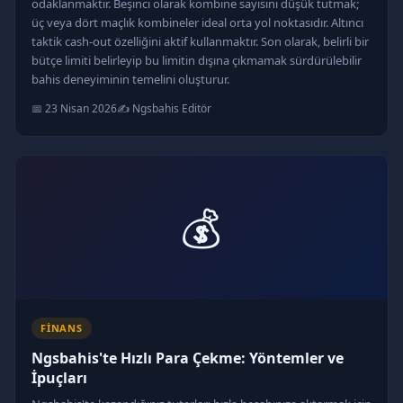
odaklanmaktır. Beşinci olarak kombine sayısını düşük tutmak;
üç veya dört maçlık kombineler ideal orta yol noktasıdır. Altıncı
taktik cash-out özelliğini aktif kullanmaktır. Son olarak, belirli bir
bütçe limiti belirleyip bu limitin dışına çıkmamak sürdürülebilir
bahis deneyiminin temelini oluşturur.
📅 23 Nisan 2026
✍️ Ngsbahis Editör
💰
FINANS
Ngsbahis'te Hızlı Para Çekme: Yöntemler ve
İpuçları