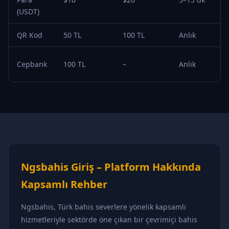
(USDT)
QR Kod
50 TL
100 TL
Anlık
Cepbank
100 TL
–
Anlık
Ngsbahis Giriş – Platform Hakkında
Kapsamlı Rehber
Ngsbahis, Türk bahis severlere yönelik kapsamlı
hizmetleriyle sektörde öne çıkan bir çevrimiçi bahis