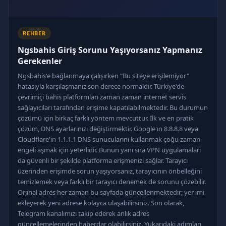
REHBER
Ngsbahis Giriş Sorunu Yaşıyorsanız Yapmanız
Gerekenler
Ngsbahis'e bağlanmaya çalışırken "Bu siteye erişilemiyor"
hatasıyla karşılaşmanız son derece normaldir. Türkiye'de
çevrimiçi bahis platformları zaman zaman internet servis
sağlayıcıları tarafından erişime kapatılabilmektedir. Bu durumun
çözümü için birkaç farklı yöntem mevcuttur. İlk ve en pratik
çözüm, DNS ayarlarınızı değiştirmektir. Google'ın 8.8.8.8 veya
Cloudflare'in 1.1.1.1 DNS sunucularını kullanmak çoğu zaman
engeli aşmak için yeterlidir. Bunun yanı sıra VPN uygulamaları
da güvenli bir şekilde platforma erişmenizi sağlar. Tarayıcı
üzerinden erişimde sorun yaşıyorsanız, tarayıcının önbelleğini
temizlemek veya farklı bir tarayıcı denemek de sorunu çözebilir.
Orjinal adres her zaman bu sayfada güncellenmektedir; yer imi
ekleyerek yeni adrese kolayca ulaşabilirsiniz. Son olarak,
Telegram kanalımızı takip ederek anlık adres
güncellemelerinden haberdar olabilirsiniz. Yukarıdaki adımları