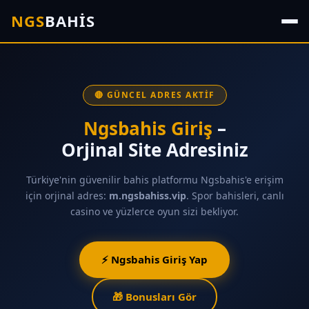
NGS
BAHİS
🔴 GÜNCEL ADRES AKTIF
Ngsbahis Giriş
–
Orjinal Site Adresiniz
Türkiye'nin güvenilir bahis platformu Ngsbahis'e erişim
için orjinal adres:
m.ngsbahiss.vip
. Spor bahisleri, canlı
casino ve yüzlerce oyun sizi bekliyor.
⚡ Ngsbahis Giriş Yap
🎁 Bonusları Gör