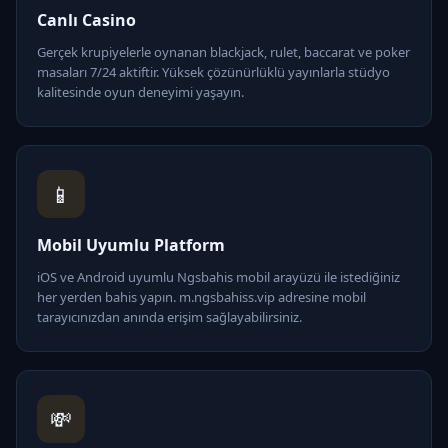
Canlı Casino
Gerçek krupiyelerle oynanan blackjack, rulet, baccarat ve poker
masaları 7/24 aktiftir. Yüksek çözünürlüklü yayınlarla stüdyo
kalitesinde oyun deneyimi yaşayın.
📱
Mobil Uyumlu Platform
iOS ve Android uyumlu Ngsbahis mobil arayüzü ile istediğiniz
her yerden bahis yapın. m.ngsbahiss.vip adresine mobil
tarayıcınızdan anında erişim sağlayabilirsiniz.
💸