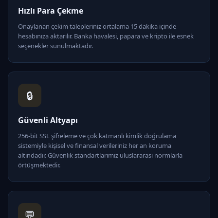
Hızlı Para Çekme
Onaylanan çekim talepleriniz ortalama 15 dakika içinde
hesabınıza aktarılır. Banka havalesi, papara ve kripto ile esnek
seçenekler sunulmaktadır.
🔒
Güvenli Altyapı
256-bit SSL şifreleme ve çok katmanlı kimlik doğrulama
sistemiyle kişisel ve finansal verileriniz her an koruma
altındadır. Güvenlik standartlarımız uluslararası normlarla
örtüşmektedir.
💬