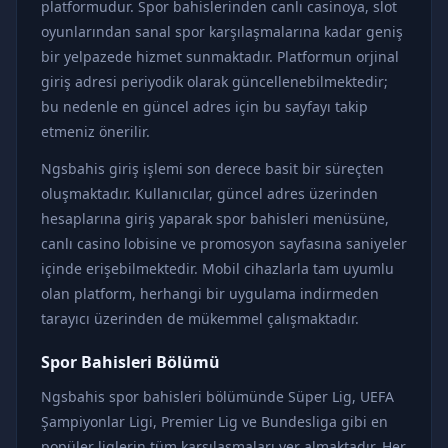
platformudur. Spor bahislerinden canlı casinoya, slot
oyunlarından sanal spor karşılaşmalarına kadar geniş
bir yelpazede hizmet sunmaktadır. Platformun orjinal
giriş adresi periyodik olarak güncellenebilmektedir;
bu nedenle en güncel adres için bu sayfayı takip
etmeniz önerilir.
Ngsbahis giriş işlemi son derece basit bir süreçten
oluşmaktadır. Kullanıcılar, güncel adres üzerinden
hesaplarına giriş yaparak spor bahisleri menüsüne,
canlı casino lobisine ve promosyon sayfasına saniyeler
içinde erişebilmektedir. Mobil cihazlarla tam uyumlu
olan platform, herhangi bir uygulama indirmeden
tarayıcı üzerinden de mükemmel çalışmaktadır.
Spor Bahisleri Bölümü
Ngsbahis spor bahisleri bölümünde Süper Lig, UEFA
Şampiyonlar Ligi, Premier Lig ve Bundesliga gibi en
popüler liglerin tüm karşılaşmaları yer almaktadır. Her