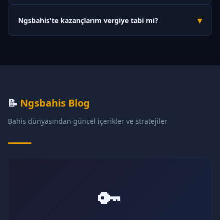
Evet, Ngsbahis müşteri hizmetleri haftanın 7 günü, 24 saat
indirmenize gerek kalmaz.
▾
Ngsbahis'te kazançlarım vergiye tabi mi?
hizmet vermektedir. Canlı sohbet, Telegram ve e-posta kanalları
aracılığıyla destek ekibine ulaşabilirsiniz. Ortalama yanıt süresi
Platform yurt dışı lisanslı olduğundan vergi kesintisi
2 dakika civarındadır.
yapılmamaktadır. Ancak kişisel vergi yükümlülükleriniz için
ülkenizin vergi mevzuatını incelemeniz veya bir mali müşavirle
görüşmeniz önerilir.
📝
Ngsbahis Blog
Bahis dünyasından güncel içerikler ve stratejiler
🔑