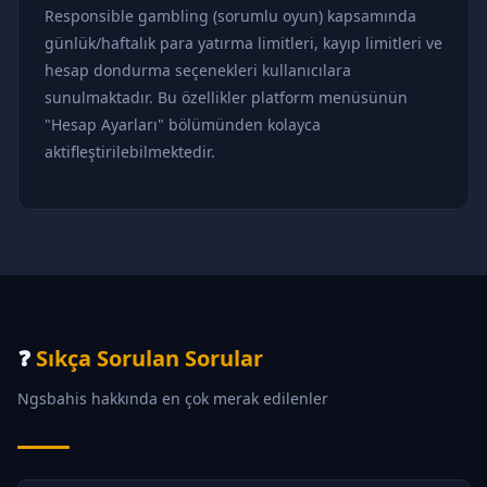
Responsible gambling (sorumlu oyun) kapsamında
günlük/haftalık para yatırma limitleri, kayıp limitleri ve
hesap dondurma seçenekleri kullanıcılara
sunulmaktadır. Bu özellikler platform menüsünün
"Hesap Ayarları" bölümünden kolayca
aktifleştirilebilmektedir.
❓
Sıkça Sorulan Sorular
Ngsbahis hakkında en çok merak edilenler