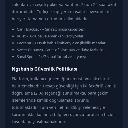
salonları ve çeşitli poker varyantları 7 gün 24 saat aktif
durumdadır. Türkçe krupiyerli masalar sayesinde dil
bariyeri tamamen ortadan kalkmaktadır.
Canlı Blackjack – Sınırsız masa kapasitesi
Rulet – Avrupa ve Amerikan versiyonları
Baccarat – Düşük bahis limitleriyle erişilebilir masalar
Sweet Bonanza, Gates of Olympus ve daha fazla slot
Sanal Spor – 24/7 sanal futbol ve at yarışı
Ngsbahis Güvenlik Politikası
Platform, kullanıcı güvenliğini en üst öncelik olarak
belirlemektedir. Hesap güvenliği için iki faktörlü kimlik
doğrulama (2FA) seçeneği sunulmakta, para çekim
işlemlerinde kimlik doğrulaması zorunlu
tutulmaktadır. Tüm veri iletimi SSL şifrelemesiyle
korunmakta, kullanıcı bilgileri üçüncü taraflarla hiçbir
koşulda paylaşılmamaktadır.