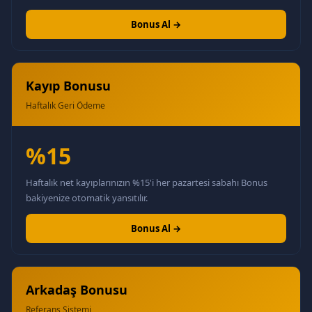
Bonus Al →
Kayıp Bonusu
Haftalık Geri Ödeme
%15
Haftalık net kayıplarınızın %15'i her pazartesi sabahı Bonus
bakiyenize otomatik yansıtılır.
Bonus Al →
Arkadaş Bonusu
Referans Sistemi