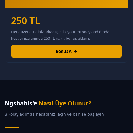
250 TL
Her davet ettiğiniz arkadaşın ilk yatırımı onaylandığında
hesabınıza anında 250 TL nakit bonus eklenir.
Bonus Al →
Ngsbahis'e
Nasıl Üye Olunur?
3 kolay adımda hesabınızı açın ve bahise başlayın