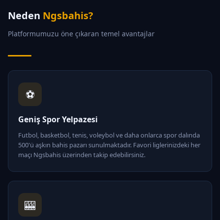
Neden
Ngsbahis?
Platformumuzu öne çıkaran temel avantajlar
⚽
Geniş Spor Yelpazesi
Futbol, basketbol, tenis, voleybol ve daha onlarca spor dalında
500'ü aşkın bahis pazarı sunulmaktadır. Favori liglerinizdeki her
maçı Ngsbahis üzerinden takip edebilirsiniz.
🎰