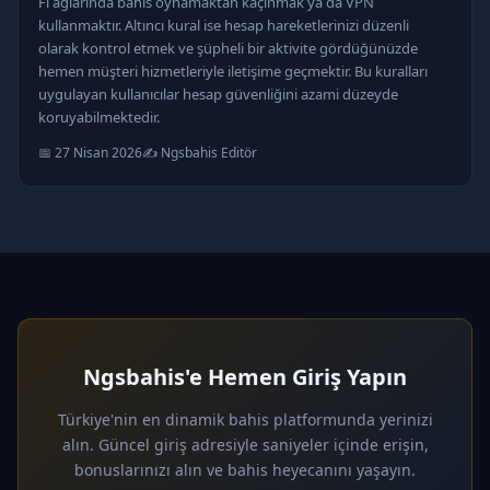
Fi ağlarında bahis oynamaktan kaçınmak ya da VPN
kullanmaktır. Altıncı kural ise hesap hareketlerinizi düzenli
olarak kontrol etmek ve şüpheli bir aktivite gördüğünüzde
hemen müşteri hizmetleriyle iletişime geçmektir. Bu kuralları
uygulayan kullanıcılar hesap güvenliğini azami düzeyde
koruyabilmektedir.
📅 27 Nisan 2026
✍️ Ngsbahis Editör
Ngsbahis'e Hemen Giriş Yapın
Türkiye'nin en dinamik bahis platformunda yerinizi
alın. Güncel giriş adresiyle saniyeler içinde erişin,
bonuslarınızı alın ve bahis heyecanını yaşayın.