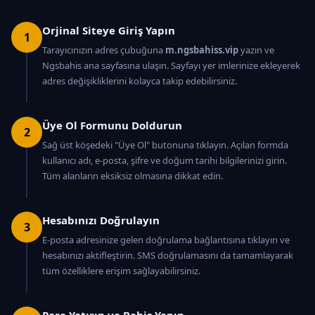
Orjinal Siteye Giriş Yapın
1
Tarayıcınızın adres çubuğuna
m.ngsbahiss.vip
yazın ve
Ngsbahis ana sayfasına ulaşın. Sayfayı yer imlerinize ekleyerek
adres değişikliklerini kolayca takip edebilirsiniz.
Üye Ol Formunu Doldurun
2
Sağ üst köşedeki "Üye Ol" butonuna tıklayın. Açılan formda
kullanıcı adı, e-posta, şifre ve doğum tarihi bilgilerinizi girin.
Tüm alanların eksiksiz olmasına dikkat edin.
Hesabınızı Doğrulayın
3
E-posta adresinize gelen doğrulama bağlantısına tıklayın ve
hesabınızı aktifleştirin. SMS doğrulamasını da tamamlayarak
tüm özelliklere erişim sağlayabilirsiniz.