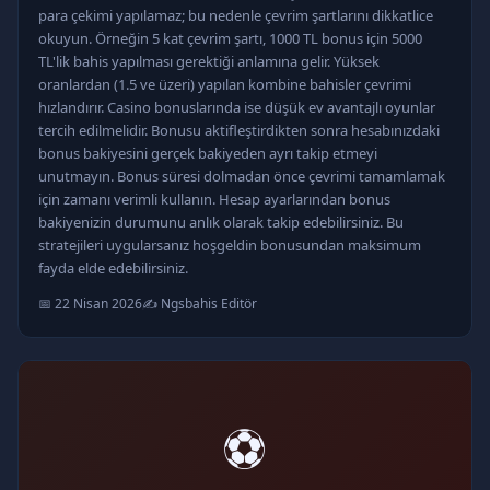
para çekimi yapılamaz; bu nedenle çevrim şartlarını dikkatlice
okuyun. Örneğin 5 kat çevrim şartı, 1000 TL bonus için 5000
TL'lik bahis yapılması gerektiği anlamına gelir. Yüksek
oranlardan (1.5 ve üzeri) yapılan kombine bahisler çevrimi
hızlandırır. Casino bonuslarında ise düşük ev avantajlı oyunlar
tercih edilmelidir. Bonusu aktifleştirdikten sonra hesabınızdaki
bonus bakiyesini gerçek bakiyeden ayrı takip etmeyi
unutmayın. Bonus süresi dolmadan önce çevrimi tamamlamak
için zamanı verimli kullanın. Hesap ayarlarından bonus
bakiyenizin durumunu anlık olarak takip edebilirsiniz. Bu
stratejileri uygularsanız hoşgeldin bonusundan maksimum
fayda elde edebilirsiniz.
📅 22 Nisan 2026
✍️ Ngsbahis Editör
⚽