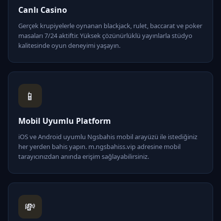
Canlı Casino
Gerçek krupiyelerle oynanan blackjack, rulet, baccarat ve poker
masaları 7/24 aktiftir. Yüksek çözünürlüklü yayınlarla stüdyo
kalitesinde oyun deneyimi yaşayın.
📱
Mobil Uyumlu Platform
iOS ve Android uyumlu Ngsbahis mobil arayüzü ile istediğiniz
her yerden bahis yapın. m.ngsbahiss.vip adresine mobil
tarayıcınızdan anında erişim sağlayabilirsiniz.
💸