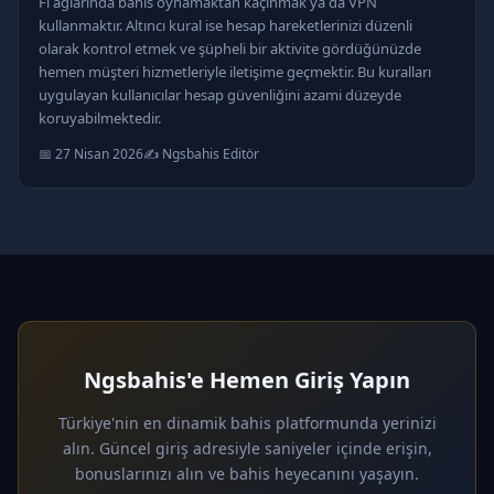
Fi ağlarında bahis oynamaktan kaçınmak ya da VPN
kullanmaktır. Altıncı kural ise hesap hareketlerinizi düzenli
olarak kontrol etmek ve şüpheli bir aktivite gördüğünüzde
hemen müşteri hizmetleriyle iletişime geçmektir. Bu kuralları
uygulayan kullanıcılar hesap güvenliğini azami düzeyde
koruyabilmektedir.
📅 27 Nisan 2026
✍️ Ngsbahis Editör
Ngsbahis'e Hemen Giriş Yapın
Türkiye'nin en dinamik bahis platformunda yerinizi
alın. Güncel giriş adresiyle saniyeler içinde erişin,
bonuslarınızı alın ve bahis heyecanını yaşayın.