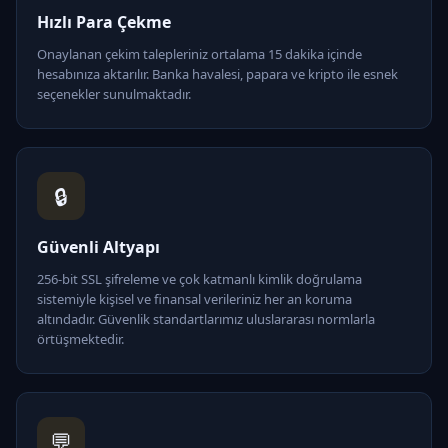
Hızlı Para Çekme
Onaylanan çekim talepleriniz ortalama 15 dakika içinde
hesabınıza aktarılır. Banka havalesi, papara ve kripto ile esnek
seçenekler sunulmaktadır.
🔒
Güvenli Altyapı
256-bit SSL şifreleme ve çok katmanlı kimlik doğrulama
sistemiyle kişisel ve finansal verileriniz her an koruma
altındadır. Güvenlik standartlarımız uluslararası normlarla
örtüşmektedir.
💬