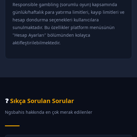
Responsible gambling (sorumlu oyun) kapsamında
günlük/haftalık para yatırma limitleri, kayıp limitleri ve
hesap dondurma seçenekleri kullanıcılara
sunulmaktadır. Bu özellikler platform menüsünün
"Hesap Ayarları" bölümünden kolayca
aktifleştirilebilmektedir.
❓
Sıkça Sorulan Sorular
Ngsbahis hakkında en çok merak edilenler