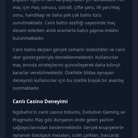
maç için maç sonucu, üst/alt, çifte şans, ilk yarı/maç
sonu, handikap ve daha pek çok bahis türü
sunulmaktadır. Canlı bahis özelliği sayesinde maç
devam ederken anlık oranlarla bahis yapma imkânı
bulunmaktadır.
Canlı bahis akışları gerçek zamanlı istatistikler ve canlı
skor göstergeleriyle desteklenmektedir. Kullanıcılar
maç anında stratejilerini güncelleyerek daha bilinçli
kararlar verebilmektedir. Özellikle İddaa oynayan
deneyimli kullanıcılar için bu özellik büyük bir avantaj
sunmaktadır.
Canlı Casino Deneyimi
Ngsbahis'in canlı casino bölümü, Evolution Gaming ve
Pragmatic Play gibi dünyanın önde gelen yazılım
sağlayıcılarından beslenmektedir. Gerçek krupiyelerle
oynanan blackjack masaları, rulet çarkları, baccarat