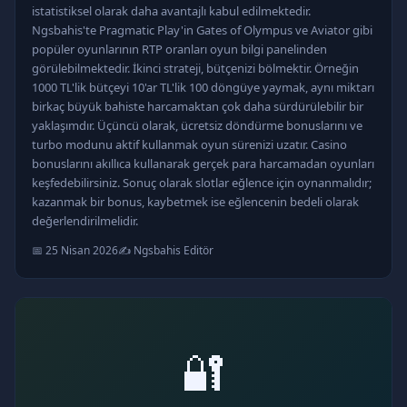
istatistiksel olarak daha avantajlı kabul edilmektedir.
Ngsbahis'te Pragmatic Play'in Gates of Olympus ve Aviator gibi
popüler oyunlarının RTP oranları oyun bilgi panelinden
görülebilmektedir. İkinci strateji, bütçenizi bölmektir. Örneğin
1000 TL'lik bütçeyi 10'ar TL'lik 100 döngüye yaymak, aynı miktarı
birkaç büyük bahiste harcamaktan çok daha sürdürülebilir bir
yaklaşımdır. Üçüncü olarak, ücretsiz döndürme bonuslarını ve
turbo modunu aktif kullanmak oyun sürenizi uzatır. Casino
bonuslarını akıllıca kullanarak gerçek para harcamadan oyunları
keşfedebilirsiniz. Sonuç olarak slotlar eğlence için oynanmalıdır;
kazanmak bir bonus, kaybetmek ise eğlencenin bedeli olarak
değerlendirilmelidir.
📅 25 Nisan 2026
✍️ Ngsbahis Editör
🔐