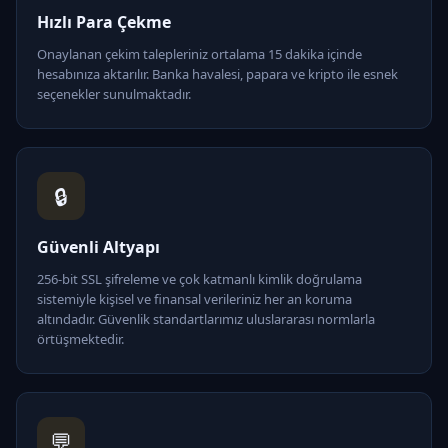
Hızlı Para Çekme
Onaylanan çekim talepleriniz ortalama 15 dakika içinde
hesabınıza aktarılır. Banka havalesi, papara ve kripto ile esnek
seçenekler sunulmaktadır.
🔒
Güvenli Altyapı
256-bit SSL şifreleme ve çok katmanlı kimlik doğrulama
sistemiyle kişisel ve finansal verileriniz her an koruma
altındadır. Güvenlik standartlarımız uluslararası normlarla
örtüşmektedir.
💬