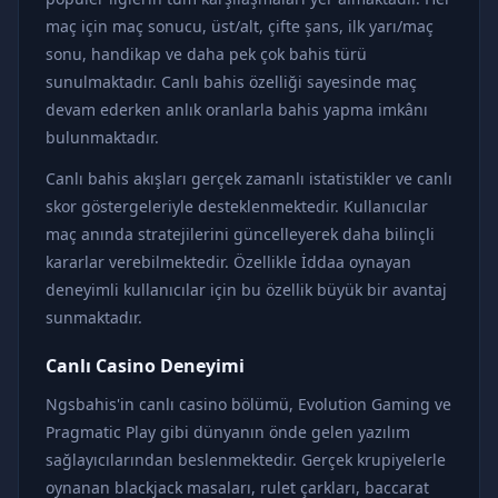
maç için maç sonucu, üst/alt, çifte şans, ilk yarı/maç
sonu, handikap ve daha pek çok bahis türü
sunulmaktadır. Canlı bahis özelliği sayesinde maç
devam ederken anlık oranlarla bahis yapma imkânı
bulunmaktadır.
Canlı bahis akışları gerçek zamanlı istatistikler ve canlı
skor göstergeleriyle desteklenmektedir. Kullanıcılar
maç anında stratejilerini güncelleyerek daha bilinçli
kararlar verebilmektedir. Özellikle İddaa oynayan
deneyimli kullanıcılar için bu özellik büyük bir avantaj
sunmaktadır.
Canlı Casino Deneyimi
Ngsbahis'in canlı casino bölümü, Evolution Gaming ve
Pragmatic Play gibi dünyanın önde gelen yazılım
sağlayıcılarından beslenmektedir. Gerçek krupiyelerle
oynanan blackjack masaları, rulet çarkları, baccarat