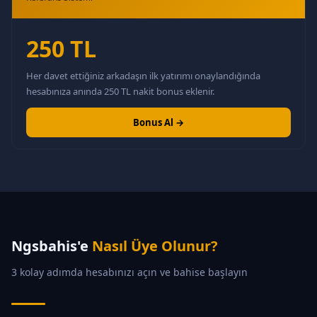
250 TL
Her davet ettiğiniz arkadaşın ilk yatırımı onaylandığında
hesabınıza anında 250 TL nakit bonus eklenir.
Bonus Al →
Ngsbahis'e
Nasıl Üye Olunur?
3 kolay adımda hesabınızı açın ve bahise başlayın