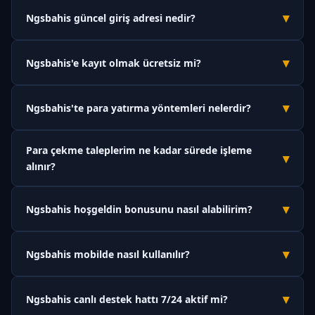
▾
Ngsbahis güncel giriş adresi nedir?
Ngsbahis'in güncel ve orjinal giriş adresi
m.ngsbahiss.vip
'dir.
▾
Ngsbahis'e kayıt olmak ücretsiz mi?
Platform zaman zaman erişim engellerine maruz
kalabildiğinden adres güncellenebilmektedir. Bu sayfayı
Evet, Ngsbahis'e üyelik tamamen ücretsizdir. Kayıt olmak için
tarayıcınıza kaydedin; değişiklik olduğunda buradan haberdar
▾
Ngsbahis'te para yatırma yöntemleri nelerdir?
herhangi bir ücret ödemeniz gerekmez. Üyelik formunu
olabilirsiniz.
doldurup hesabınızı doğruladıktan sonra anında bahis
Ngsbahis; banka havalesi, Papara, USDT (kripto para) ve QR
yapabilirsiniz.
Para çekme taleplerim ne kadar sürede işleme
kod gibi çeşitli ödeme yöntemleri sunmaktadır. Tüm para
▾
alınır?
yatırma işlemleri anlık olarak gerçekleşmekte, minimum
yatırım tutarı 50 TL'den başlamaktadır.
Ngsbahis'te kimlik doğrulaması tamamlanan hesaplar için
▾
Ngsbahis hoşgeldin bonusunu nasıl alabilirim?
çekim talepleri ortalama 15 dakika ile 2 saat içinde işleme
alınmaktadır. Yoğun dönemlerde bu süre kısmen uzayabilir
Ngsbahis'e ilk kez üye olduktan sonra Kasaya gidin ve para
ancak maksimum 24 saat içinde tamamlanır.
▾
Ngsbahis mobilde nasıl kullanılır?
yatırma işlemi sırasında "Hoşgeldin Bonusu" seçeneğini
aktifleştirin. İlk yatırımınıza %100 oranında, maksimum 1000 TL
Ngsbahis'e mobil cihazınızdan erişmek için tarayıcınızda
bonus tanımlanacaktır.
▾
Ngsbahis canlı destek hattı 7/24 aktif mi?
m.ngsbahiss.vip
adresini açmanız yeterlidir. Platform
tamamen responsive tasarıma sahip olduğu için uygulama