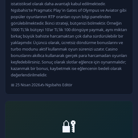
istatistiksel olarak daha avantajlı kabul edilmektedir.
Ngsbahis'te Pragmatic Play'in Gates of Olympus ve Aviator gibi
popüler oyunlarının RTP oranları oyun bilgi panelinden
görülebilmektedir. İkinci strateji, bütçenizi bölmektir. Örneğin
1000 TL'lik bütçeyi 10'ar TL'lik 100 döngüye yaymak, aynı miktarı
birkaç büyük bahiste harcamaktan çok daha sürdürülebilir bir
yaklaşımdır. Üçüncü olarak, ücretsiz döndürme bonuslarını ve
turbo modunu aktif kullanmak oyun sürenizi uzatır. Casino
bonuslarını akıllıca kullanarak gerçek para harcamadan oyunları
keşfedebilirsiniz. Sonuç olarak slotlar eğlence için oynanmalıdır;
kazanmak bir bonus, kaybetmek ise eğlencenin bedeli olarak
değerlendirilmelidir.
📅 25 Nisan 2026
✍️ Ngsbahis Editör
🔐