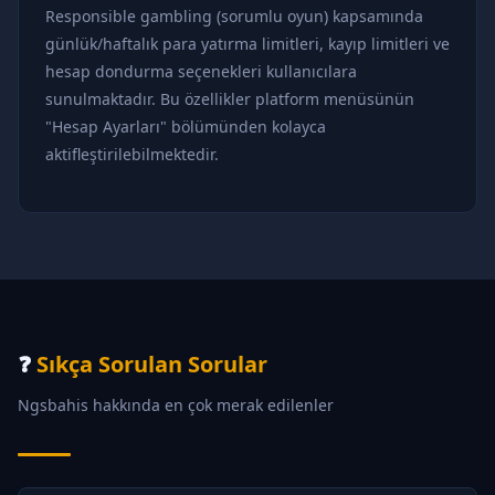
Responsible gambling (sorumlu oyun) kapsamında
günlük/haftalık para yatırma limitleri, kayıp limitleri ve
hesap dondurma seçenekleri kullanıcılara
sunulmaktadır. Bu özellikler platform menüsünün
"Hesap Ayarları" bölümünden kolayca
aktifleştirilebilmektedir.
❓
Sıkça Sorulan Sorular
Ngsbahis hakkında en çok merak edilenler