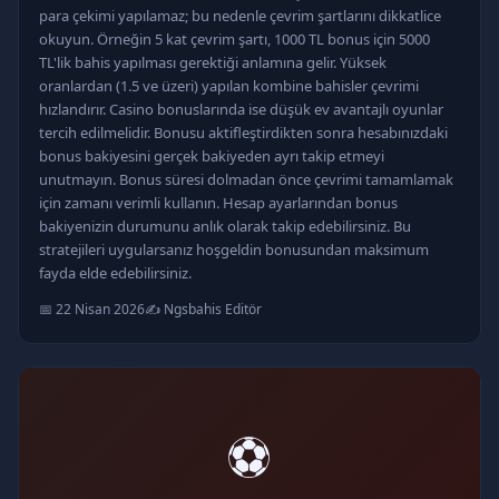
para çekimi yapılamaz; bu nedenle çevrim şartlarını dikkatlice
okuyun. Örneğin 5 kat çevrim şartı, 1000 TL bonus için 5000
TL'lik bahis yapılması gerektiği anlamına gelir. Yüksek
oranlardan (1.5 ve üzeri) yapılan kombine bahisler çevrimi
hızlandırır. Casino bonuslarında ise düşük ev avantajlı oyunlar
tercih edilmelidir. Bonusu aktifleştirdikten sonra hesabınızdaki
bonus bakiyesini gerçek bakiyeden ayrı takip etmeyi
unutmayın. Bonus süresi dolmadan önce çevrimi tamamlamak
için zamanı verimli kullanın. Hesap ayarlarından bonus
bakiyenizin durumunu anlık olarak takip edebilirsiniz. Bu
stratejileri uygularsanız hoşgeldin bonusundan maksimum
fayda elde edebilirsiniz.
📅 22 Nisan 2026
✍️ Ngsbahis Editör
⚽