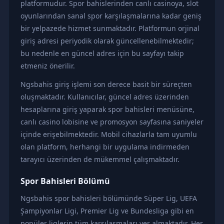
platformudur. Spor bahislerinden canlı casinoya, slot
oyunlarından sanal spor karşılaşmalarına kadar geniş
bir yelpazede hizmet sunmaktadır. Platformun orjinal
giriş adresi periyodik olarak güncellenebilmektedir;
bu nedenle en güncel adres için bu sayfayı takip
etmeniz önerilir.
Ngsbahis giriş işlemi son derece basit bir süreçten
oluşmaktadır. Kullanıcılar, güncel adres üzerinden
hesaplarına giriş yaparak spor bahisleri menüsüne,
canlı casino lobisine ve promosyon sayfasına saniyeler
içinde erişebilmektedir. Mobil cihazlarla tam uyumlu
olan platform, herhangi bir uygulama indirmeden
tarayıcı üzerinden de mükemmel çalışmaktadır.
Spor Bahisleri Bölümü
Ngsbahis spor bahisleri bölümünde Süper Lig, UEFA
Şampiyonlar Ligi, Premier Lig ve Bundesliga gibi en
popüler liglerin tüm karşılaşmaları yer almaktadır. Her