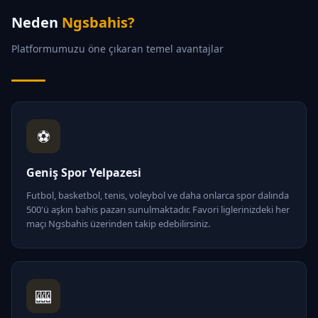
Neden
Ngsbahis?
Platformumuzu öne çıkaran temel avantajlar
⚽
Geniş Spor Yelpazesi
Futbol, basketbol, tenis, voleybol ve daha onlarca spor dalında
500'ü aşkın bahis pazarı sunulmaktadır. Favori liglerinizdeki her
maçı Ngsbahis üzerinden takip edebilirsiniz.
🎰