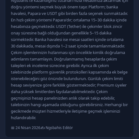
Ngsbahis'te kazandığınız tutarları hızla hesabınıza aktarmak için
doğru yöntemi seçmek büyük önem taşır. Platform; banka
havalesi, Papara ve USDT gibi birden fazla seçenek sunmaktadır.
En hızlı çekim yöntemi Papara'dır; ortalama 15–30 dakika içinde
hesabınıza geçmektedir. USDT (Tether) ile çekimler blok zincir
onay süresine bağlı olduğundan genellikle 5–15 dakika
sürmektedir. Banka havalesi ise mesai saatleri içinde ortalama
30 dakikada, mesai dışında 1–2 saat içinde tamamlanmaktadır.
Çekim işlemlerinizin hızlanması için öncelikle kimlik doğrulama
adımlarını tamamlayın. Doğrulanmamış hesaplarda çekim
talepleri ek inceleme sürecine girebilir. Ayrıca ilk çekim
talebinizde platform güvenlik protokolleri kapsamında ek belge
istenebileceğini göz önünde bulundurun. Günlük çekim limiti
hesap seviyenize göre farklılık göstermektedir; Premium üyeler
daha yüksek limitlerden faydalanabilmektedir. Çekim
geçmişinizi hesap panelinizden anlık olarak takip edebilir,
talebinizin hangi aşamada olduğunu görebilirsiniz. Herhangi bir
gecikmede müşteri hizmetleriyle iletişime geçmek işleminizi
hızlandırabilir.
📅 24 Nisan 2026
✍️ Ngsbahis Editör