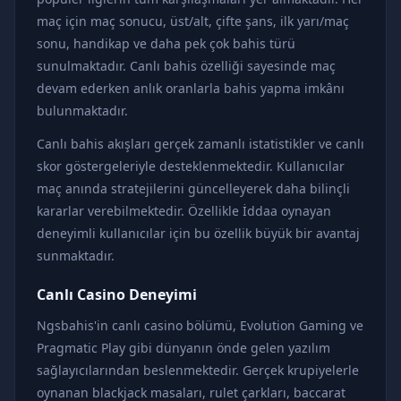
maç için maç sonucu, üst/alt, çifte şans, ilk yarı/maç
sonu, handikap ve daha pek çok bahis türü
sunulmaktadır. Canlı bahis özelliği sayesinde maç
devam ederken anlık oranlarla bahis yapma imkânı
bulunmaktadır.
Canlı bahis akışları gerçek zamanlı istatistikler ve canlı
skor göstergeleriyle desteklenmektedir. Kullanıcılar
maç anında stratejilerini güncelleyerek daha bilinçli
kararlar verebilmektedir. Özellikle İddaa oynayan
deneyimli kullanıcılar için bu özellik büyük bir avantaj
sunmaktadır.
Canlı Casino Deneyimi
Ngsbahis'in canlı casino bölümü, Evolution Gaming ve
Pragmatic Play gibi dünyanın önde gelen yazılım
sağlayıcılarından beslenmektedir. Gerçek krupiyelerle
oynanan blackjack masaları, rulet çarkları, baccarat