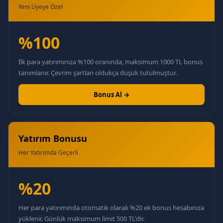
Yeni Üyeye Özel
%100
İlk para yatırımınıza %100 oranında, maksimum 1000 TL bonus
tanımlanır. Çevrim şartları oldukça düşük tutulmuştur.
Bonus Al →
Yatırım Bonusu
Her Yatırımda Geçerli
%20
Her para yatırımında otomatik olarak %20 ek bonus hesabınıza
yüklenir. Günlük maksimum limit 500 TL'dir.