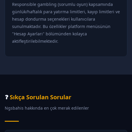
Responsible gambling (sorumlu oyun) kapsamında
günlük/haftalık para yatırma limitleri, kayıp limitleri ve
hesap dondurma seçenekleri kullanıcılara
sunulmaktadır. Bu özellikler platform menüsünün
"Hesap Ayarları" bölümünden kolayca
aktifleştirilebilmektedir.
❓
Sıkça Sorulan Sorular
Ngsbahis hakkında en çok merak edilenler