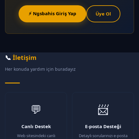
⚡ Ngsbahis Giriş Yap
Üye Ol
📞
İletişim
Her konuda yardım için buradayız
💬
📨
Canlı Destek
E-posta Desteği
Web sitesindeki canlı
Detaylı sorularınızı e-posta