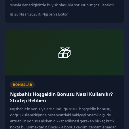
sırayla denediğinizde büyük olasılıkla sorununuz çözülecektir.
📅 20 Nisan 2026
✍️ Ngsbahis Editör
🎁
BONUSLAR
Ngsbahis Hoşgeldin Bonusu Nasıl Kullanılır?
Strateji Rehberi
Ngsbahis'in yeni üyelere sunduğu %100 hoşgeldin bonusu,
doğru kullanıldığında hesabınızdaki bakiyeyi önemli ölçüde
artırabilir. Bonusu alırken dikkat edilmesi gereken birkaç kritik
nokta bulunmaktadır. Öncelikle bonus çevrimi tamamlamadan