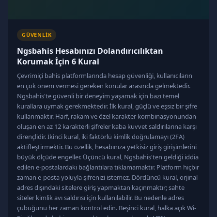
GÜVENLIK
Ngsbahis Hesabınızı Dolandırıcılıktan
Korumak İçin 6 Kural
Çevrimiçi bahis platformlarında hesap güvenliği, kullanıcıların
en çok önem vermesi gereken konular arasında gelmektedir.
Ngsbahis'te güvenli bir deneyim yaşamak için bazı temel
kurallara uymak gerekmektedir. İlk kural, güçlü ve eşsiz bir şifre
kullanmaktır. Harf, rakam ve özel karakter kombinasyonundan
oluşan en az 12 karakterli şifreler kaba kuvvet saldırılarına karşı
dirençlidir. İkinci kural, iki faktörlü kimlik doğrulamayı (2FA)
aktifleştirmektir. Bu özellik, hesabınıza yetkisiz giriş girişimlerini
büyük ölçüde engeller. Üçüncü kural, Ngsbahis'ten geldiği iddia
edilen e-postalardaki bağlantılara tıklamamaktır. Platform hiçbir
zaman e-posta yoluyla şifrenizi istemez. Dördüncü kural, orjinal
adres dışındaki sitelere giriş yapmaktan kaçınmaktır; sahte
siteler kimlik avı saldırısı için kullanılabilir. Bu nedenle adres
çubuğunu her zaman kontrol edin. Beşinci kural, halka açık Wi-