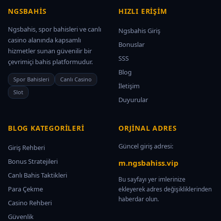
NGSBAHIS
HIZLI ERIŞIM
Ngsbahis, spor bahisleri ve canlı
Ngsbahis Giriş
casino alanında kapsamlı
Bonuslar
hizmetler sunan güvenilir bir
SSS
çevrimiçi bahis platformudur.
Blog
Spor Bahisleri
Canlı Casino
İletişim
Slot
Duyurular
BLOG KATEGORILERI
ORJINAL ADRES
Güncel giriş adresi:
Giriş Rehberi
Bonus Stratejileri
m.ngsbahiss.vip
Canlı Bahis Taktikleri
Bu sayfayı yer imlerinize
Para Çekme
ekleyerek adres değişikliklerinden
haberdar olun.
Casino Rehberi
Güvenlik