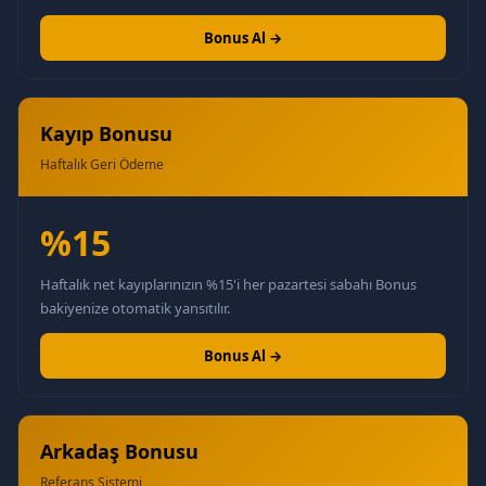
Bonus Al →
Kayıp Bonusu
Haftalık Geri Ödeme
%15
Haftalık net kayıplarınızın %15'i her pazartesi sabahı Bonus
bakiyenize otomatik yansıtılır.
Bonus Al →
Arkadaş Bonusu
Referans Sistemi