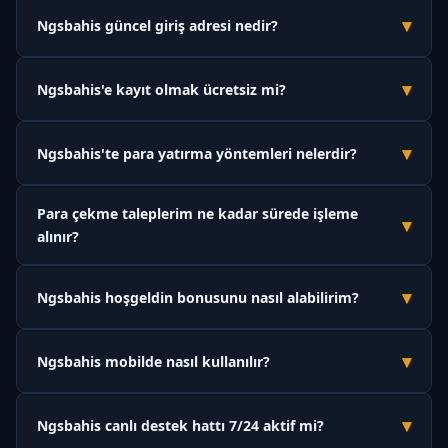
▾
Ngsbahis güncel giriş adresi nedir?
Ngsbahis'in güncel ve orjinal giriş adresi
m.ngsbahiss.vip
'dir.
▾
Ngsbahis'e kayıt olmak ücretsiz mi?
Platform zaman zaman erişim engellerine maruz
kalabildiğinden adres güncellenebilmektedir. Bu sayfayı
Evet, Ngsbahis'e üyelik tamamen ücretsizdir. Kayıt olmak için
tarayıcınıza kaydedin; değişiklik olduğunda buradan haberdar
▾
Ngsbahis'te para yatırma yöntemleri nelerdir?
herhangi bir ücret ödemeniz gerekmez. Üyelik formunu
olabilirsiniz.
doldurup hesabınızı doğruladıktan sonra anında bahis
Ngsbahis; banka havalesi, Papara, USDT (kripto para) ve QR
yapabilirsiniz.
Para çekme taleplerim ne kadar sürede işleme
kod gibi çeşitli ödeme yöntemleri sunmaktadır. Tüm para
▾
alınır?
yatırma işlemleri anlık olarak gerçekleşmekte, minimum
yatırım tutarı 50 TL'den başlamaktadır.
Ngsbahis'te kimlik doğrulaması tamamlanan hesaplar için
▾
Ngsbahis hoşgeldin bonusunu nasıl alabilirim?
çekim talepleri ortalama 15 dakika ile 2 saat içinde işleme
alınmaktadır. Yoğun dönemlerde bu süre kısmen uzayabilir
Ngsbahis'e ilk kez üye olduktan sonra Kasaya gidin ve para
ancak maksimum 24 saat içinde tamamlanır.
▾
Ngsbahis mobilde nasıl kullanılır?
yatırma işlemi sırasında "Hoşgeldin Bonusu" seçeneğini
aktifleştirin. İlk yatırımınıza %100 oranında, maksimum 1000 TL
Ngsbahis'e mobil cihazınızdan erişmek için tarayıcınızda
bonus tanımlanacaktır.
▾
Ngsbahis canlı destek hattı 7/24 aktif mi?
m.ngsbahiss.vip
adresini açmanız yeterlidir. Platform
tamamen responsive tasarıma sahip olduğu için uygulama