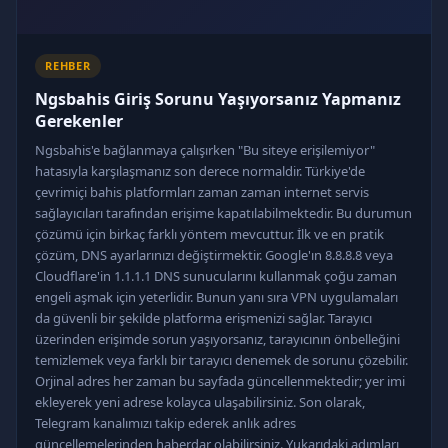
REHBER
Ngsbahis Giriş Sorunu Yaşıyorsanız Yapmanız
Gerekenler
Ngsbahis'e bağlanmaya çalışırken "Bu siteye erişilemiyor"
hatasıyla karşılaşmanız son derece normaldir. Türkiye'de
çevrimiçi bahis platformları zaman zaman internet servis
sağlayıcıları tarafından erişime kapatılabilmektedir. Bu durumun
çözümü için birkaç farklı yöntem mevcuttur. İlk ve en pratik
çözüm, DNS ayarlarınızı değiştirmektir. Google'ın 8.8.8.8 veya
Cloudflare'in 1.1.1.1 DNS sunucularını kullanmak çoğu zaman
engeli aşmak için yeterlidir. Bunun yanı sıra VPN uygulamaları
da güvenli bir şekilde platforma erişmenizi sağlar. Tarayıcı
üzerinden erişimde sorun yaşıyorsanız, tarayıcının önbelleğini
temizlemek veya farklı bir tarayıcı denemek de sorunu çözebilir.
Orjinal adres her zaman bu sayfada güncellenmektedir; yer imi
ekleyerek yeni adrese kolayca ulaşabilirsiniz. Son olarak,
Telegram kanalımızı takip ederek anlık adres
güncellemelerinden haberdar olabilirsiniz. Yukarıdaki adımları