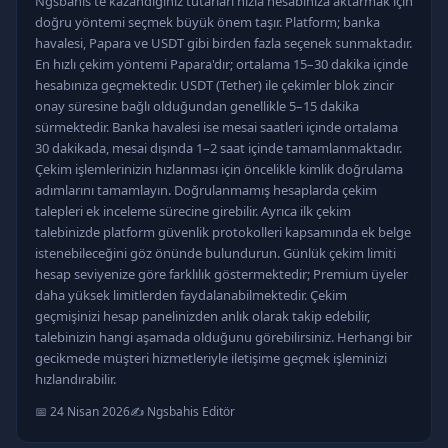
Ngsbahis'te kazandığınız tutarları hızla hesabınıza aktarmak için
doğru yöntemi seçmek büyük önem taşır. Platform; banka
havalesi, Papara ve USDT gibi birden fazla seçenek sunmaktadır.
En hızlı çekim yöntemi Papara'dır; ortalama 15–30 dakika içinde
hesabınıza geçmektedir. USDT (Tether) ile çekimler blok zincir
onay süresine bağlı olduğundan genellikle 5–15 dakika
sürmektedir. Banka havalesi ise mesai saatleri içinde ortalama
30 dakikada, mesai dışında 1–2 saat içinde tamamlanmaktadır.
Çekim işlemlerinizin hızlanması için öncelikle kimlik doğrulama
adımlarını tamamlayın. Doğrulanmamış hesaplarda çekim
talepleri ek inceleme sürecine girebilir. Ayrıca ilk çekim
talebinizde platform güvenlik protokolleri kapsamında ek belge
istenebileceğini göz önünde bulundurun. Günlük çekim limiti
hesap seviyenize göre farklılık göstermektedir; Premium üyeler
daha yüksek limitlerden faydalanabilmektedir. Çekim
geçmişinizi hesap panelinizden anlık olarak takip edebilir,
talebinizin hangi aşamada olduğunu görebilirsiniz. Herhangi bir
gecikmede müşteri hizmetleriyle iletişime geçmek işleminizi
hızlandırabilir.
📅 24 Nisan 2026
✍️ Ngsbahis Editör