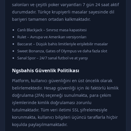
salonları ve çeşitli poker varyantları 7 gün 24 saat aktif
durumdadır. Türkçe krupiyerli masalar sayesinde dil
bariyeri tamamen ortadan kalkmaktadır.
Canlı Blackjack – Sınırsız masa kapasitesi
Rulet – Avrupa ve Amerikan versiyonları
Baccarat – Düşük bahis limitleriyle erişilebilir masalar
Sweet Bonanza, Gates of Olympus ve daha fazla slot
Sanal Spor – 24/7 sanal futbol ve at yarışı
Ngsbahis Güvenlik Politikası
Platform, kullanıcı güvenliğini en üst öncelik olarak
belirlemektedir. Hesap güvenliği için iki faktörlü kimlik
doğrulama (2FA) seçeneği sunulmakta, para çekim
işlemlerinde kimlik doğrulaması zorunlu
tutulmaktadır. Tüm veri iletimi SSL şifrelemesiyle
korunmakta, kullanıcı bilgileri üçüncü taraflarla hiçbir
koşulda paylaşılmamaktadır.