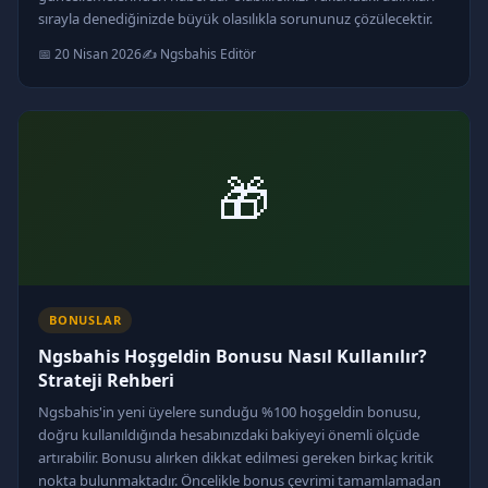
sırayla denediğinizde büyük olasılıkla sorununuz çözülecektir.
📅 20 Nisan 2026
✍️ Ngsbahis Editör
🎁
BONUSLAR
Ngsbahis Hoşgeldin Bonusu Nasıl Kullanılır?
Strateji Rehberi
Ngsbahis'in yeni üyelere sunduğu %100 hoşgeldin bonusu,
doğru kullanıldığında hesabınızdaki bakiyeyi önemli ölçüde
artırabilir. Bonusu alırken dikkat edilmesi gereken birkaç kritik
nokta bulunmaktadır. Öncelikle bonus çevrimi tamamlamadan