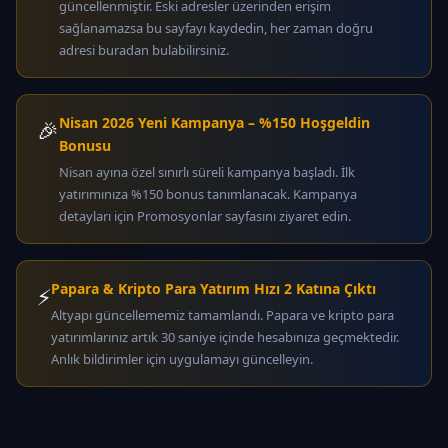
güncellenmiştir. Eski adresler üzerinden erişim
sağlanamazsa bu sayfayı kaydedin, her zaman doğru
adresi buradan bulabilirsiniz.
Nisan 2026 Yeni Kampanya – %150 Hoşgeldin
🎉
Bonusu
Nisan ayına özel sınırlı süreli kampanya başladı. İlk
yatırımınıza %150 bonus tanımlanacak. Kampanya
detayları için Promosyonlar sayfasını ziyaret edin.
Papara & Kripto Para Yatırım Hızı 2 Katına Çıktı
⚡
Altyapı güncellememiz tamamlandı. Papara ve kripto para
yatırımlarınız artık 30 saniye içinde hesabınıza geçmektedir.
Anlık bildirimler için uygulamayı güncelleyin.