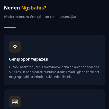
Neden
Ngsbahis?
Platformumuzu öne çıkaran temel avantajlar
⚽
Geniş Spor Yelpazesi
Futbol, basketbol, tenis, voleybol ve daha onlarca spor dalında
500'ü aşkın bahis pazarı sunulmaktadır. Favori liglerinizdeki her
maçı Ngsbahis üzerinden takip edebilirsiniz.
🎰