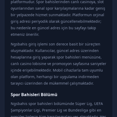
platformudur. Spor bahislerinden canlı casinoya, slot
oyunlarından sanal spor karşılaşmalarına kadar geniş
bir yelpazede hizmet sunmaktadır. Platformun orjinal
giriş adresi periyodik olarak güncellenebilmektedir;
bu nedenle en güncel adres için bu sayfayı takip
etmeniz önerilir.
Ngsbahis giriş işlemi son derece basit bir süreçten
oluşmaktadır. Kullanıcılar, güncel adres üzerinden
hesaplarına giriş yaparak spor bahisleri menüsüne,
canlı casino lobisine ve promosyon sayfasına saniyeler
içinde erişebilmektedir. Mobil cihazlarla tam uyumlu
olan platform, herhangi bir uygulama indirmeden
tarayıcı üzerinden de mükemmel çalışmaktadır.
Spor Bahisleri Bölümü
Ngsbahis spor bahisleri bölümünde Süper Lig, UEFA
Şampiyonlar Ligi, Premier Lig ve Bundesliga gibi en
popüler liglerin tüm karşılaşmaları yer almaktadır. Her