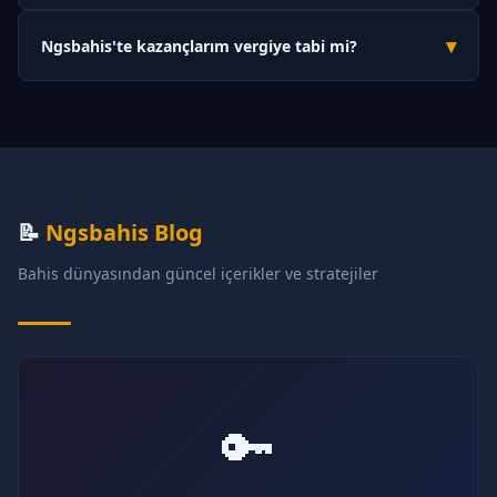
Evet, Ngsbahis müşteri hizmetleri haftanın 7 günü, 24 saat
indirmenize gerek kalmaz.
▾
Ngsbahis'te kazançlarım vergiye tabi mi?
hizmet vermektedir. Canlı sohbet, Telegram ve e-posta kanalları
aracılığıyla destek ekibine ulaşabilirsiniz. Ortalama yanıt süresi
Platform yurt dışı lisanslı olduğundan vergi kesintisi
2 dakika civarındadır.
yapılmamaktadır. Ancak kişisel vergi yükümlülükleriniz için
ülkenizin vergi mevzuatını incelemeniz veya bir mali müşavirle
görüşmeniz önerilir.
📝
Ngsbahis Blog
Bahis dünyasından güncel içerikler ve stratejiler
🔑