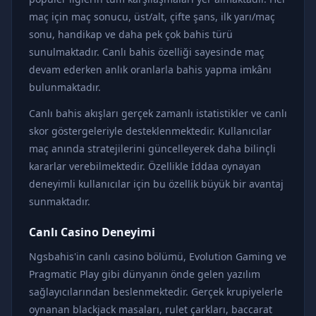
maç için maç sonucu, üst/alt, çifte şans, ilk yarı/maç
sonu, handikap ve daha pek çok bahis türü
sunulmaktadır. Canlı bahis özelliği sayesinde maç
devam ederken anlık oranlarla bahis yapma imkânı
bulunmaktadır.
Canlı bahis akışları gerçek zamanlı istatistikler ve canlı
skor göstergeleriyle desteklenmektedir. Kullanıcılar
maç anında stratejilerini güncelleyerek daha bilinçli
kararlar verebilmektedir. Özellikle İddaa oynayan
deneyimli kullanıcılar için bu özellik büyük bir avantaj
sunmaktadır.
Canlı Casino Deneyimi
Ngsbahis'in canlı casino bölümü, Evolution Gaming ve
Pragmatic Play gibi dünyanın önde gelen yazılım
sağlayıcılarından beslenmektedir. Gerçek krupiyelerle
oynanan blackjack masaları, rulet çarkları, baccarat