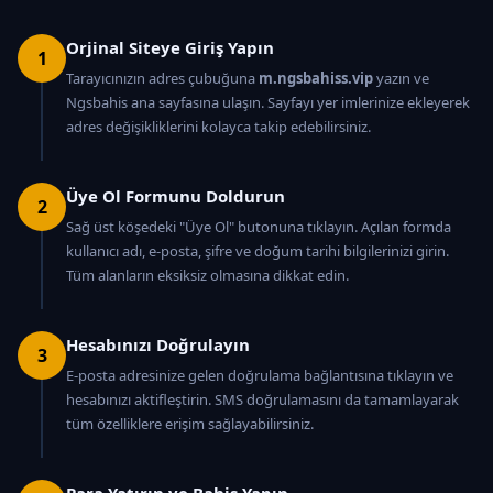
Orjinal Siteye Giriş Yapın
1
Tarayıcınızın adres çubuğuna
m.ngsbahiss.vip
yazın ve
Ngsbahis ana sayfasına ulaşın. Sayfayı yer imlerinize ekleyerek
adres değişikliklerini kolayca takip edebilirsiniz.
Üye Ol Formunu Doldurun
2
Sağ üst köşedeki "Üye Ol" butonuna tıklayın. Açılan formda
kullanıcı adı, e-posta, şifre ve doğum tarihi bilgilerinizi girin.
Tüm alanların eksiksiz olmasına dikkat edin.
Hesabınızı Doğrulayın
3
E-posta adresinize gelen doğrulama bağlantısına tıklayın ve
hesabınızı aktifleştirin. SMS doğrulamasını da tamamlayarak
tüm özelliklere erişim sağlayabilirsiniz.