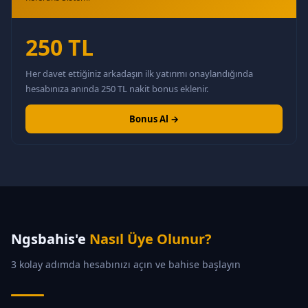
250 TL
Her davet ettiğiniz arkadaşın ilk yatırımı onaylandığında
hesabınıza anında 250 TL nakit bonus eklenir.
Bonus Al →
Ngsbahis'e
Nasıl Üye Olunur?
3 kolay adımda hesabınızı açın ve bahise başlayın