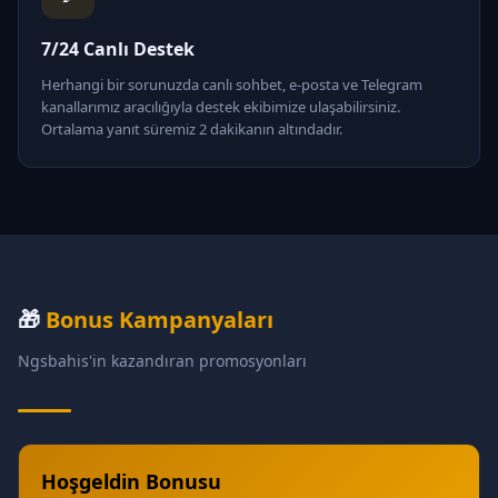
7/24 Canlı Destek
Herhangi bir sorunuzda canlı sohbet, e-posta ve Telegram
kanallarımız aracılığıyla destek ekibimize ulaşabilirsiniz.
Ortalama yanıt süremiz 2 dakikanın altındadır.
🎁
Bonus Kampanyaları
Ngsbahis'in kazandıran promosyonları
Hoşgeldin Bonusu