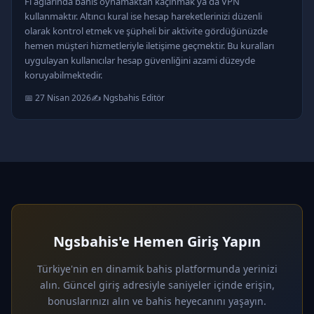
Fi ağlarında bahis oynamaktan kaçınmak ya da VPN
kullanmaktır. Altıncı kural ise hesap hareketlerinizi düzenli
olarak kontrol etmek ve şüpheli bir aktivite gördüğünüzde
hemen müşteri hizmetleriyle iletişime geçmektir. Bu kuralları
uygulayan kullanıcılar hesap güvenliğini azami düzeyde
koruyabilmektedir.
📅 27 Nisan 2026
✍️ Ngsbahis Editör
Ngsbahis'e Hemen Giriş Yapın
Türkiye'nin en dinamik bahis platformunda yerinizi
alın. Güncel giriş adresiyle saniyeler içinde erişin,
bonuslarınızı alın ve bahis heyecanını yaşayın.