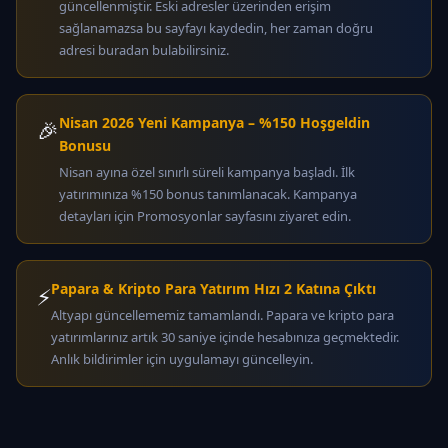
güncellenmiştir. Eski adresler üzerinden erişim
sağlanamazsa bu sayfayı kaydedin, her zaman doğru
adresi buradan bulabilirsiniz.
Nisan 2026 Yeni Kampanya – %150 Hoşgeldin
🎉
Bonusu
Nisan ayına özel sınırlı süreli kampanya başladı. İlk
yatırımınıza %150 bonus tanımlanacak. Kampanya
detayları için Promosyonlar sayfasını ziyaret edin.
Papara & Kripto Para Yatırım Hızı 2 Katına Çıktı
⚡
Altyapı güncellememiz tamamlandı. Papara ve kripto para
yatırımlarınız artık 30 saniye içinde hesabınıza geçmektedir.
Anlık bildirimler için uygulamayı güncelleyin.