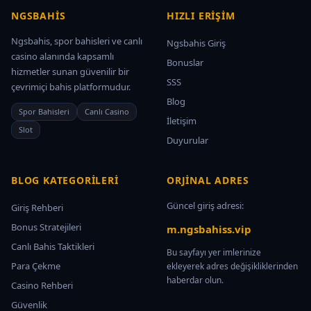
NGSBAHIS
HIZLI ERIŞIM
Ngsbahis, spor bahisleri ve canlı
Ngsbahis Giriş
casino alanında kapsamlı
Bonuslar
hizmetler sunan güvenilir bir
SSS
çevrimiçi bahis platformudur.
Blog
Spor Bahisleri
Canlı Casino
İletişim
Slot
Duyurular
BLOG KATEGORILERI
ORJINAL ADRES
Güncel giriş adresi:
Giriş Rehberi
Bonus Stratejileri
m.ngsbahiss.vip
Canlı Bahis Taktikleri
Bu sayfayı yer imlerinize
Para Çekme
ekleyerek adres değişikliklerinden
haberdar olun.
Casino Rehberi
Güvenlik