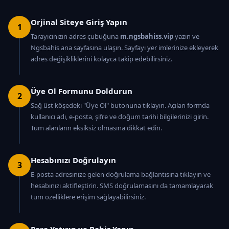
Orjinal Siteye Giriş Yapın
1
Tarayıcınızın adres çubuğuna
m.ngsbahiss.vip
yazın ve
Ngsbahis ana sayfasına ulaşın. Sayfayı yer imlerinize ekleyerek
adres değişikliklerini kolayca takip edebilirsiniz.
Üye Ol Formunu Doldurun
2
Sağ üst köşedeki "Üye Ol" butonuna tıklayın. Açılan formda
kullanıcı adı, e-posta, şifre ve doğum tarihi bilgilerinizi girin.
Tüm alanların eksiksiz olmasına dikkat edin.
Hesabınızı Doğrulayın
3
E-posta adresinize gelen doğrulama bağlantısına tıklayın ve
hesabınızı aktifleştirin. SMS doğrulamasını da tamamlayarak
tüm özelliklere erişim sağlayabilirsiniz.