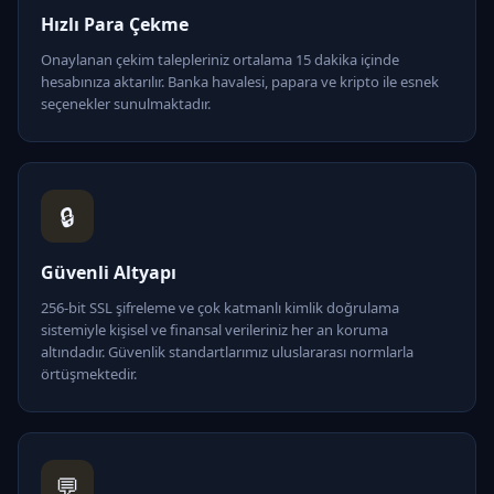
Hızlı Para Çekme
Onaylanan çekim talepleriniz ortalama 15 dakika içinde
hesabınıza aktarılır. Banka havalesi, papara ve kripto ile esnek
seçenekler sunulmaktadır.
🔒
Güvenli Altyapı
256-bit SSL şifreleme ve çok katmanlı kimlik doğrulama
sistemiyle kişisel ve finansal verileriniz her an koruma
altındadır. Güvenlik standartlarımız uluslararası normlarla
örtüşmektedir.
💬