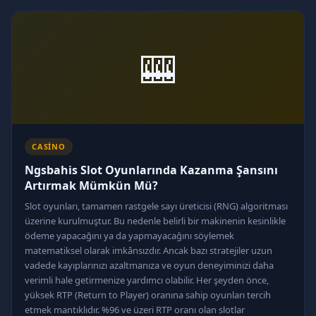
🎰
CASINO
Ngsbahis Slot Oyunlarında Kazanma Şansını
Artırmak Mümkün Mü?
Slot oyunları, tamamen rastgele sayı üreticisi (RNG) algoritması
üzerine kurulmuştur. Bu nedenle belirli bir makinenin kesinlikle
ödeme yapacağını ya da yapmayacağını söylemek
matematiksel olarak imkânsızdır. Ancak bazı stratejiler uzun
vadede kayıplarınızı azaltmanıza ve oyun deneyiminizi daha
verimli hale getirmenize yardımcı olabilir. Her şeyden önce,
yüksek RTP (Return to Player) oranına sahip oyunları tercih
etmek mantıklıdır. %96 ve üzeri RTP oranı olan slotlar