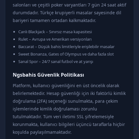
salonları ve çeşitli poker varyantları 7 gün 24 saat aktif
durumdadır. Türkçe krupiyerli masalar sayesinde dil
bariyeri tamamen ortadan kalkmaktadır.
Canlı Blackjack – Sınırsız masa kapasitesi
Rulet – Avrupa ve Amerikan versiyonları
Baccarat – Düşük bahis limitleriyle erişilebilir masalar
Sweet Bonanza, Gates of Olympus ve daha fazla slot
Sanal Spor – 24/7 sanal futbol ve at yarışı
Ngsbahis Güvenlik Politikası
Platform, kullanıcı güvenliğini en üst öncelik olarak
belirlemektedir. Hesap güvenliği için iki faktörlü kimlik
doğrulama (2FA) seçeneği sunulmakta, para çekim
işlemlerinde kimlik doğrulaması zorunlu
tutulmaktadır. Tüm veri iletimi SSL şifrelemesiyle
korunmakta, kullanıcı bilgileri üçüncü taraflarla hiçbir
koşulda paylaşılmamaktadır.