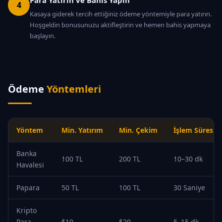
Para Yatırın ve Bahis Yapın
4
Kasaya giderek tercih ettiğiniz ödeme yöntemiyle para yatırın.
Hoşgeldin bonusunuzu aktifleştirin ve hemen bahis yapmaya
başlayın.
Ödeme
Yöntemleri
Yöntem
Min. Yatırım
Min. Çekim
İşlem Süresi
Banka
100 TL
200 TL
10–30 dk
Havalesi
Papara
50 TL
100 TL
30 Saniye
Kripto
Para
$10
$20
5–15 dk