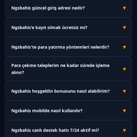
▾
Ngsbahis güncel giriş adresi nedir?
Ngsbahis'in güncel ve orjinal giriş adresi
m.ngsbahiss.vip
'dir.
▾
Ngsbahis'e kayıt olmak ücretsiz mi?
Platform zaman zaman erişim engellerine maruz
kalabildiğinden adres güncellenebilmektedir. Bu sayfayı
Evet, Ngsbahis'e üyelik tamamen ücretsizdir. Kayıt olmak için
tarayıcınıza kaydedin; değişiklik olduğunda buradan haberdar
▾
Ngsbahis'te para yatırma yöntemleri nelerdir?
herhangi bir ücret ödemeniz gerekmez. Üyelik formunu
olabilirsiniz.
doldurup hesabınızı doğruladıktan sonra anında bahis
Ngsbahis; banka havalesi, Papara, USDT (kripto para) ve QR
yapabilirsiniz.
Para çekme taleplerim ne kadar sürede işleme
kod gibi çeşitli ödeme yöntemleri sunmaktadır. Tüm para
▾
alınır?
yatırma işlemleri anlık olarak gerçekleşmekte, minimum
yatırım tutarı 50 TL'den başlamaktadır.
Ngsbahis'te kimlik doğrulaması tamamlanan hesaplar için
▾
Ngsbahis hoşgeldin bonusunu nasıl alabilirim?
çekim talepleri ortalama 15 dakika ile 2 saat içinde işleme
alınmaktadır. Yoğun dönemlerde bu süre kısmen uzayabilir
Ngsbahis'e ilk kez üye olduktan sonra Kasaya gidin ve para
ancak maksimum 24 saat içinde tamamlanır.
▾
Ngsbahis mobilde nasıl kullanılır?
yatırma işlemi sırasında "Hoşgeldin Bonusu" seçeneğini
aktifleştirin. İlk yatırımınıza %100 oranında, maksimum 1000 TL
Ngsbahis'e mobil cihazınızdan erişmek için tarayıcınızda
bonus tanımlanacaktır.
▾
Ngsbahis canlı destek hattı 7/24 aktif mi?
m.ngsbahiss.vip
adresini açmanız yeterlidir. Platform
tamamen responsive tasarıma sahip olduğu için uygulama