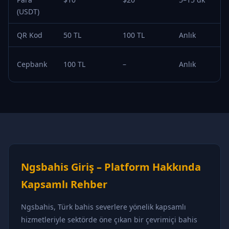
(USDT)
QR Kod
50 TL
100 TL
Anlık
Cepbank
100 TL
–
Anlık
Ngsbahis Giriş – Platform Hakkında
Kapsamlı Rehber
Ngsbahis, Türk bahis severlere yönelik kapsamlı
hizmetleriyle sektörde öne çıkan bir çevrimiçi bahis