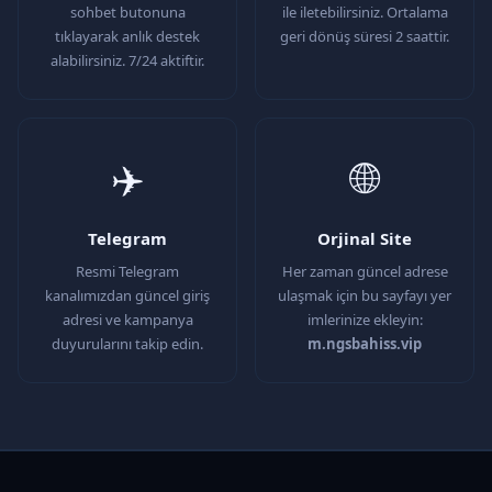
sohbet butonuna
ile iletebilirsiniz. Ortalama
tıklayarak anlık destek
geri dönüş süresi 2 saattir.
alabilirsiniz. 7/24 aktiftir.
✈️
🌐
Telegram
Orjinal Site
Resmi Telegram
Her zaman güncel adrese
kanalımızdan güncel giriş
ulaşmak için bu sayfayı yer
adresi ve kampanya
imlerinize ekleyin:
duyurularını takip edin.
m.ngsbahiss.vip