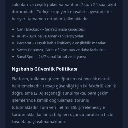
salonları ve çeşitli poker varyantları 7 gün 24 saat aktif
durumdadır. Türkçe krupiyerli masalar sayesinde dil
bariyeri tamamen ortadan kalkmaktadır.
Canlı Blackjack – Sınırsız masa kapasitesi
Rulet – Avrupa ve Amerikan versiyonları
Baccarat – Düşük bahis limitleriyle erişilebilir masalar
Sweet Bonanza, Gates of Olympus ve daha fazla slot
Sanal Spor – 24/7 sanal futbol ve at yarışı
Ngsbahis Güvenlik Politikası
Platform, kullanıcı güvenliğini en üst öncelik olarak
belirlemektedir. Hesap güvenliği için iki faktörlü kimlik
doğrulama (2FA) seçeneği sunulmakta, para çekim
işlemlerinde kimlik doğrulaması zorunlu
tutulmaktadır. Tüm veri iletimi SSL şifrelemesiyle
korunmakta, kullanıcı bilgileri üçüncü taraflarla hiçbir
koşulda paylaşılmamaktadır.