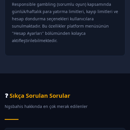
Responsible gambling (sorumlu oyun) kapsamında
günlük/haftalık para yatırma limitleri, kayıp limitleri ve
hesap dondurma seçenekleri kullanıcılara
sunulmaktadır. Bu özellikler platform menüsünün
"Hesap Ayarları" bölümünden kolayca
aktifleştirilebilmektedir.
❓
Sıkça Sorulan Sorular
Ngsbahis hakkında en çok merak edilenler