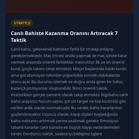
STRATEJI
Canlı Bahiste Kazanma Oranını Artıracak 7
Taktik
Canlı bahis, geleneksel bahisten farklı bir strateji anlayışı
gerektirmektedir. Maç öncesi analiz yapmak ile maç içinde karar
vermek arasında önemli farklılıklar mevcuttur. İlk ve en önemli
kural, güçlü takımı takip etmektir. Maçın başlarında baskı kuran
ama gol atamayan takımlar çoğunlukla sonraki dakikalarda
skoru açar. Bu durumu izlemek ve doğru anda giren bir bahis,
kazançlı pozisyonlar oluşturabilir. İkinci önemli taktik,
istatistikleri gerçek zamanlı olarak takip etmektir. Ngsbahis canlı
bahis arayüzü; hücum sayısı, şut on target ve top kontrolü gibi
verileri anlık olarak sunmaktadır. Bu veriler, bahis kararlarınızı
güçlendirecektir. Üçüncü olarak, kayıp dizileri başladığında
bahis miktarını artırmak yerine azaltmak gerekir. Emosiyon
tabanlı kararlar canlı bahiste en büyük kayıp nedenlerinden
biridir. Dördüncü taktik, sadece iyi bildiğiniz liglere