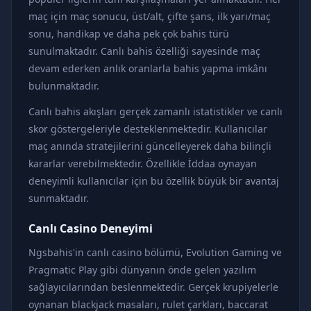
maç için maç sonucu, üst/alt, çifte şans, ilk yarı/maç
sonu, handikap ve daha pek çok bahis türü
sunulmaktadır. Canlı bahis özelliği sayesinde maç
devam ederken anlık oranlarla bahis yapma imkânı
bulunmaktadır.
Canlı bahis akışları gerçek zamanlı istatistikler ve canlı
skor göstergeleriyle desteklenmektedir. Kullanıcılar
maç anında stratejilerini güncelleyerek daha bilinçli
kararlar verebilmektedir. Özellikle İddaa oynayan
deneyimli kullanıcılar için bu özellik büyük bir avantaj
sunmaktadır.
Canlı Casino Deneyimi
Ngsbahis'in canlı casino bölümü, Evolution Gaming ve
Pragmatic Play gibi dünyanın önde gelen yazılım
sağlayıcılarından beslenmektedir. Gerçek krupiyelerle
oynanan blackjack masaları, rulet çarkları, baccarat