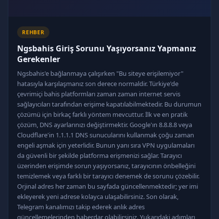
REHBER
Ngsbahis Giriş Sorunu Yaşıyorsanız Yapmanız
Gerekenler
Ngsbahis'e bağlanmaya çalışırken "Bu siteye erişilemiyor"
hatasıyla karşılaşmanız son derece normaldir. Türkiye'de
çevrimiçi bahis platformları zaman zaman internet servis
sağlayıcıları tarafından erişime kapatılabilmektedir. Bu durumun
çözümü için birkaç farklı yöntem mevcuttur. İlk ve en pratik
çözüm, DNS ayarlarınızı değiştirmektir. Google'ın 8.8.8.8 veya
Cloudflare'in 1.1.1.1 DNS sunucularını kullanmak çoğu zaman
engeli aşmak için yeterlidir. Bunun yanı sıra VPN uygulamaları
da güvenli bir şekilde platforma erişmenizi sağlar. Tarayıcı
üzerinden erişimde sorun yaşıyorsanız, tarayıcının önbelleğini
temizlemek veya farklı bir tarayıcı denemek de sorunu çözebilir.
Orjinal adres her zaman bu sayfada güncellenmektedir; yer imi
ekleyerek yeni adrese kolayca ulaşabilirsiniz. Son olarak,
Telegram kanalımızı takip ederek anlık adres
güncellemelerinden haberdar olabilirsiniz. Yukarıdaki adımları