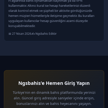
Fi ağlarında bahis oynamaktan kaçınmak ya da VPN
kullanmaktır. Altıncı kural ise hesap hareketlerinizi düzenli
olarak kontrol etmek ve şüpheli bir aktivite gördüğünüzde
hemen müşteri hizmetleriyle iletişime geçmektir. Bu kuralları
uygulayan kullanıcılar hesap güvenliğini azami düzeyde
koruyabilmektedir.
📅 27 Nisan 2026
✍️ Ngsbahis Editör
Ngsbahis'e Hemen Giriş Yapın
Türkiye'nin en dinamik bahis platformunda yerinizi
alın. Güncel giriş adresiyle saniyeler içinde erişin,
bonuslarınızı alın ve bahis heyecanını yaşayın.