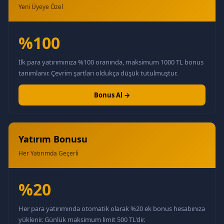
Yeni Üyeye Özel
%100
İlk para yatırımınıza %100 oranında, maksimum 1000 TL bonus
tanımlanır. Çevrim şartları oldukça düşük tutulmuştur.
Bonus Al →
Yatırım Bonusu
Her Yatırımda Geçerli
%20
Her para yatırımında otomatik olarak %20 ek bonus hesabınıza
yüklenir. Günlük maksimum limit 500 TL'dir.