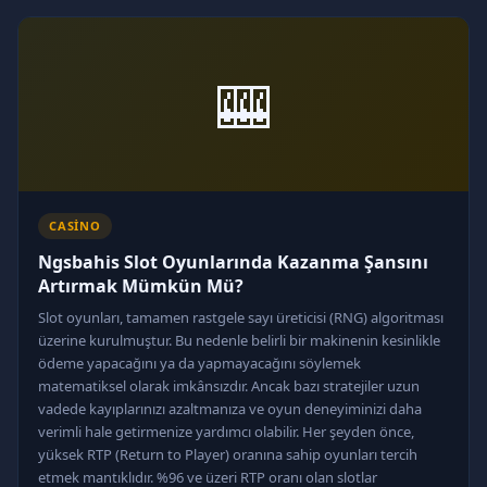
🎰
CASINO
Ngsbahis Slot Oyunlarında Kazanma Şansını
Artırmak Mümkün Mü?
Slot oyunları, tamamen rastgele sayı üreticisi (RNG) algoritması
üzerine kurulmuştur. Bu nedenle belirli bir makinenin kesinlikle
ödeme yapacağını ya da yapmayacağını söylemek
matematiksel olarak imkânsızdır. Ancak bazı stratejiler uzun
vadede kayıplarınızı azaltmanıza ve oyun deneyiminizi daha
verimli hale getirmenize yardımcı olabilir. Her şeyden önce,
yüksek RTP (Return to Player) oranına sahip oyunları tercih
etmek mantıklıdır. %96 ve üzeri RTP oranı olan slotlar