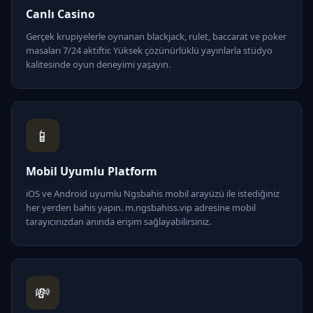
Canlı Casino
Gerçek krupiyelerle oynanan blackjack, rulet, baccarat ve poker
masaları 7/24 aktiftir. Yüksek çözünürlüklü yayınlarla stüdyo
kalitesinde oyun deneyimi yaşayın.
📱
Mobil Uyumlu Platform
iOS ve Android uyumlu Ngsbahis mobil arayüzü ile istediğiniz
her yerden bahis yapın. m.ngsbahiss.vip adresine mobil
tarayıcınızdan anında erişim sağlayabilirsiniz.
💸