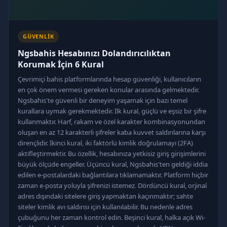
GÜVENLIK
Ngsbahis Hesabınızı Dolandırıcılıktan
Korumak İçin 6 Kural
Çevrimiçi bahis platformlarında hesap güvenliği, kullanıcıların
en çok önem vermesi gereken konular arasında gelmektedir.
Ngsbahis'te güvenli bir deneyim yaşamak için bazı temel
kurallara uymak gerekmektedir. İlk kural, güçlü ve eşsiz bir şifre
kullanmaktır. Harf, rakam ve özel karakter kombinasyonundan
oluşan en az 12 karakterli şifreler kaba kuvvet saldırılarına karşı
dirençlidir. İkinci kural, iki faktörlü kimlik doğrulamayı (2FA)
aktifleştirmektir. Bu özellik, hesabınıza yetkisiz giriş girişimlerini
büyük ölçüde engeller. Üçüncü kural, Ngsbahis'ten geldiği iddia
edilen e-postalardaki bağlantılara tıklamamaktır. Platform hiçbir
zaman e-posta yoluyla şifrenizi istemez. Dördüncü kural, orjinal
adres dışındaki sitelere giriş yapmaktan kaçınmaktır; sahte
siteler kimlik avı saldırısı için kullanılabilir. Bu nedenle adres
çubuğunu her zaman kontrol edin. Beşinci kural, halka açık Wi-