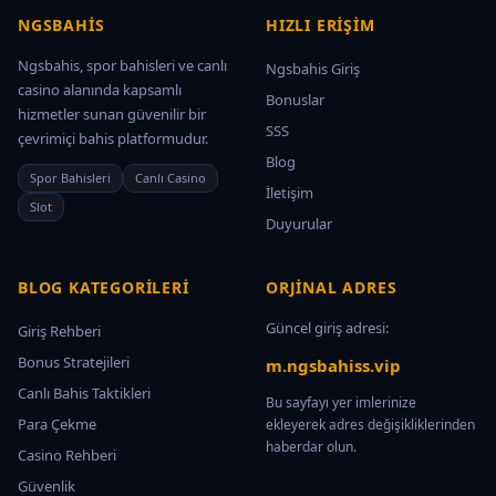
NGSBAHIS
HIZLI ERIŞIM
Ngsbahis, spor bahisleri ve canlı
Ngsbahis Giriş
casino alanında kapsamlı
Bonuslar
hizmetler sunan güvenilir bir
SSS
çevrimiçi bahis platformudur.
Blog
Spor Bahisleri
Canlı Casino
İletişim
Slot
Duyurular
BLOG KATEGORILERI
ORJINAL ADRES
Güncel giriş adresi:
Giriş Rehberi
Bonus Stratejileri
m.ngsbahiss.vip
Canlı Bahis Taktikleri
Bu sayfayı yer imlerinize
Para Çekme
ekleyerek adres değişikliklerinden
haberdar olun.
Casino Rehberi
Güvenlik