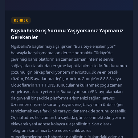
REHBER
Ngsbahis Giriş Sorunu Yaşıyorsanız Yapmanız
Gerekenler
Ngsbahis'e bağlanmaya çalışırken "Bu siteye erişilemiyor"
hatasıyla karşılaşmanız son derece normaldir. Türkiye'de
çevrimiçi bahis platformları zaman zaman internet servis
sağlayıcıları tarafından erişime kapatılabilmektedir. Bu durumun
çözümü için birkaç farklı yöntem mevcuttur. İlk ve en pratik
çözüm, DNS ayarlarınızı değiştirmektir. Google'ın 8.8.8.8 veya
Cloudflare'in 1.1.1.1 DNS sunucularını kullanmak çoğu zaman
engeli aşmak için yeterlidir. Bunun yanı sıra VPN uygulamaları
da güvenli bir şekilde platforma erişmenizi sağlar. Tarayıcı
üzerinden erişimde sorun yaşıyorsanız, tarayıcının önbelleğini
temizlemek veya farklı bir tarayıcı denemek de sorunu çözebilir.
Orjinal adres her zaman bu sayfada güncellenmektedir; yer imi
ekleyerek yeni adrese kolayca ulaşabilirsiniz. Son olarak,
Telegram kanalımızı takip ederek anlık adres
güncellemelerinden haberdar olabilirsiniz. Yukarıdaki adımları