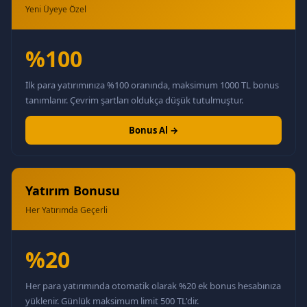
Yeni Üyeye Özel
%100
İlk para yatırımınıza %100 oranında, maksimum 1000 TL bonus
tanımlanır. Çevrim şartları oldukça düşük tutulmuştur.
Bonus Al →
Yatırım Bonusu
Her Yatırımda Geçerli
%20
Her para yatırımında otomatik olarak %20 ek bonus hesabınıza
yüklenir. Günlük maksimum limit 500 TL'dir.