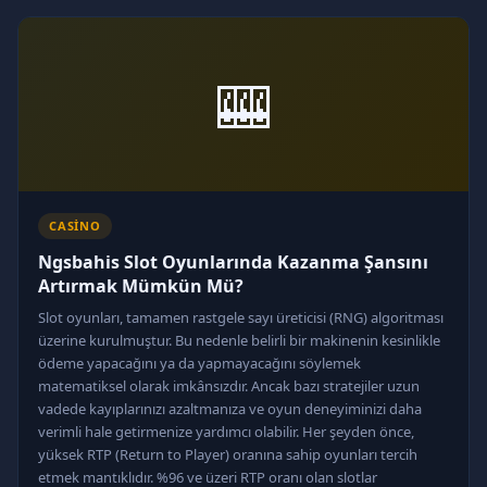
🎰
CASINO
Ngsbahis Slot Oyunlarında Kazanma Şansını
Artırmak Mümkün Mü?
Slot oyunları, tamamen rastgele sayı üreticisi (RNG) algoritması
üzerine kurulmuştur. Bu nedenle belirli bir makinenin kesinlikle
ödeme yapacağını ya da yapmayacağını söylemek
matematiksel olarak imkânsızdır. Ancak bazı stratejiler uzun
vadede kayıplarınızı azaltmanıza ve oyun deneyiminizi daha
verimli hale getirmenize yardımcı olabilir. Her şeyden önce,
yüksek RTP (Return to Player) oranına sahip oyunları tercih
etmek mantıklıdır. %96 ve üzeri RTP oranı olan slotlar