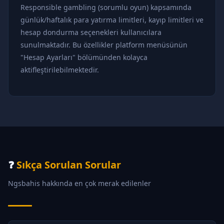
Responsible gambling (sorumlu oyun) kapsamında
günlük/haftalık para yatırma limitleri, kayıp limitleri ve
hesap dondurma seçenekleri kullanıcılara
sunulmaktadır. Bu özellikler platform menüsünün
"Hesap Ayarları" bölümünden kolayca
aktifleştirilebilmektedir.
❓
Sıkça Sorulan Sorular
Ngsbahis hakkında en çok merak edilenler