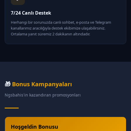
7/24 Canlı Destek
Herhangi bir sorunuzda canlı sohbet, e-posta ve Telegram
kanallarımız aracılığıyla destek ekibimize ulaşabilirsiniz.
Ortalama yanıt süremiz 2 dakikanın altındadır.
🎁
Bonus Kampanyaları
Ngsbahis'in kazandıran promosyonları
Hoşgeldin Bonusu