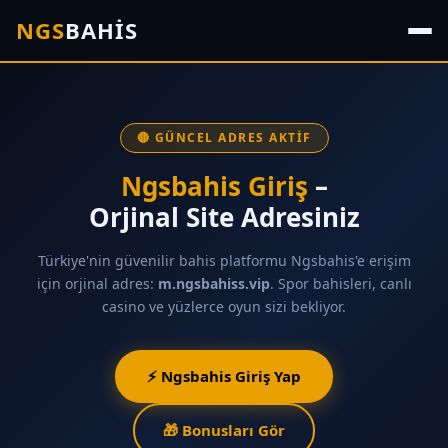
NGS
BAHİS
🔴 GÜNCEL ADRES AKTIF
Ngsbahis Giriş
–
Orjinal Site Adresiniz
Türkiye'nin güvenilir bahis platformu Ngsbahis'e erişim
için orjinal adres:
m.ngsbahiss.vip
. Spor bahisleri, canlı
casino ve yüzlerce oyun sizi bekliyor.
⚡ Ngsbahis Giriş Yap
🎁 Bonusları Gör