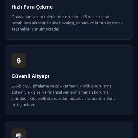
Hızlı Para Çekme
Onaylanan çekim talepleriniz ortalama 15 dakika içinde
hesabınıza aktarılır. Banka havalesi, papara ve kripto ile esnek
seçenekler sunulmaktadır.
🔒
Güvenli Altyapı
256-bit SSL şifreleme ve çok katmanlı kimlik doğrulama
sistemiyle kişisel ve finansal verileriniz her an koruma
altındadır. Güvenlik standartlarımız uluslararası normlarla
örtüşmektedir.
💬