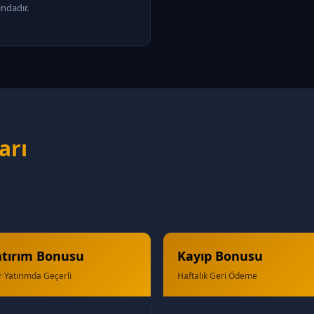
ındadır.
arı
atırım Bonusu
Kayıp Bonusu
 Yatırımda Geçerli
Haftalık Geri Ödeme