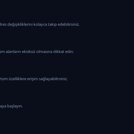
es değişikliklerini kolayca takip edebilirsiniz.
Tüm alanların eksiksiz olmasına dikkat edin.
m özelliklere erişim sağlayabilirsiniz.
aya başlayın.