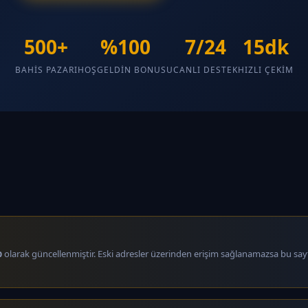
500+
%100
7/24
15dk
BAHIS PAZARI
HOŞGELDIN BONUSU
CANLI DESTEK
HIZLI ÇEKIM
p
olarak güncellenmiştir. Eski adresler üzerinden erişim sağlanamazsa bu sa