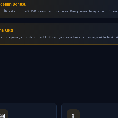
şgeldin Bonusu
adı. İlk yatırımınıza %150 bonus tanımlanacak. Kampanya detayları için Promo
na Çıktı
pto para yatırımlarınız artık 30 saniye içinde hesabınıza geçmektedir. Anlık
🎰
📱