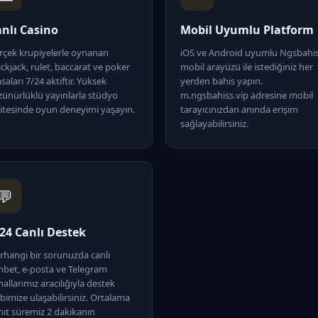
nlı Casino
Mobil Uyumlu Platform
rçek krupiyelerle oynanan
iOS ve Android uyumlu Ngsbahi
ckjack, rulet, baccarat ve poker
mobil arayüzü ile istediğiniz her
aları 7/24 aktiftir. Yüksek
yerden bahis yapın.
zünürlüklü yayınlarla stüdyo
m.ngsbahiss.vip adresine mobil
litesinde oyun deneyimi yaşayın.
tarayıcınızdan anında erişim
sağlayabilirsiniz.
💬
24 Canlı Destek
rhangi bir sorunuzda canlı
hbet, e-posta ve Telegram
allarımız aracılığıyla destek
bimize ulaşabilirsiniz. Ortalama
nıt süremiz 2 dakikanın