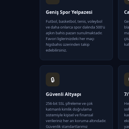
Geniş Spor Yelpazesi
Ca
Futbol, basketbol, tenis, voleybol
Ge
ve daha onlarca spor dalında 500'ü
bla
aşkın bahis pazarı sunulmaktadır.
mas
Favori liglerinizdeki her maçı
çö
Ngsbahis üzerinden takip
ka
edebilirsiniz.
🔒
Güvenli Altyapı
7/
256-bit SSL şifreleme ve çok
He
katmanlı kimlik doğrulama
so
sistemiyle kişisel ve finansal
kan
verileriniz her an koruma altındadır.
eki
Güvenlik standartlarımız
ya