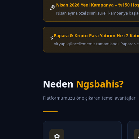
Nisan 2026 Yeni Kampanya – %150 Ho
🎉
Nisan ayına özel sınırlı süreli kampanya başl
Papara & Kripto Para Yatırım Hızı 2 Katı
⚡
Altyapı güncellememiz tamamlandı. Papara ve kri
Neden
Ngsbahis?
Platformumuzu öne çıkaran temel avantajlar
⚽