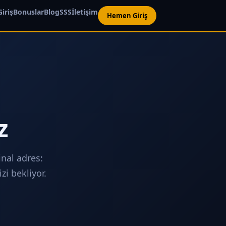
Giriş
Bonuslar
Blog
SSS
İletişim
Hemen Giriş
z
inal adres:
zi bekliyor.