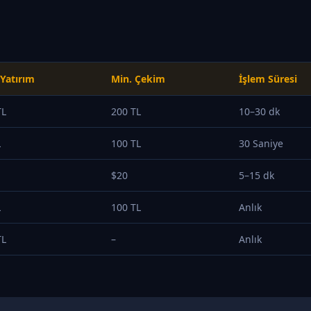
 Yatırım
Min. Çekim
İşlem Süresi
TL
200 TL
10–30 dk
L
100 TL
30 Saniye
$20
5–15 dk
L
100 TL
Anlık
TL
–
Anlık