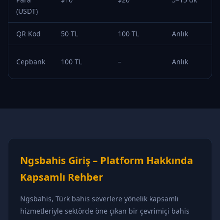
(USDT)
QR Kod
50 TL
100 TL
Anlık
Cepbank
100 TL
–
Anlık
Ngsbahis Giriş – Platform Hakkında
Kapsamlı Rehber
Ngsbahis, Türk bahis severlere yönelik kapsamlı
hizmetleriyle sektörde öne çıkan bir çevrimiçi bahis