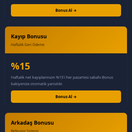
Bonus Al →
Kayıp Bonusu
Haftalık Geri Ödeme
%15
Haftalık net kayıplarınızın %15'i her pazartesi sabahı Bonus
bakiyenize otomatik yansıtılır.
Bonus Al →
Arkadaş Bonusu
Referans Sistemi