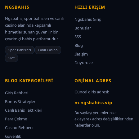
NGSBAHIS
HIZLI ERIŞIM
Ngsbahis, spor bahisleri ve canlı
Ngsbahis Giriş
casino alanında kapsamlı
Bonuslar
hizmetler sunan güvenilir bir
SSS
çevrimiçi bahis platformudur.
Blog
Spor Bahisleri
Canlı Casino
İletişim
Slot
Duyurular
BLOG KATEGORILERI
ORJINAL ADRES
Güncel giriş adresi:
Giriş Rehberi
Bonus Stratejileri
m.ngsbahiss.vip
Canlı Bahis Taktikleri
Bu sayfayı yer imlerinize
Para Çekme
ekleyerek adres değişikliklerinden
haberdar olun.
Casino Rehberi
Güvenlik