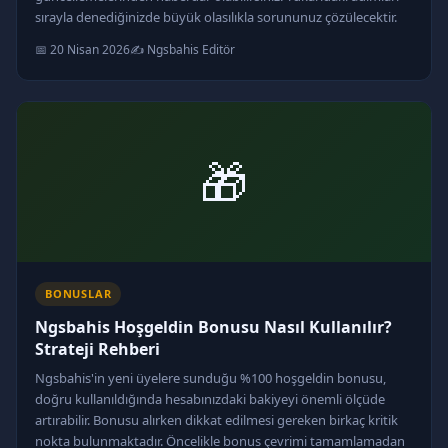
sırayla denediğinizde büyük olasılıkla sorununuz çözülecektir.
📅 20 Nisan 2026
✍️ Ngsbahis Editör
🎁
BONUSLAR
Ngsbahis Hoşgeldin Bonusu Nasıl Kullanılır?
Strateji Rehberi
Ngsbahis'in yeni üyelere sunduğu %100 hoşgeldin bonusu,
doğru kullanıldığında hesabınızdaki bakiyeyi önemli ölçüde
artırabilir. Bonusu alırken dikkat edilmesi gereken birkaç kritik
nokta bulunmaktadır. Öncelikle bonus çevrimi tamamlamadan