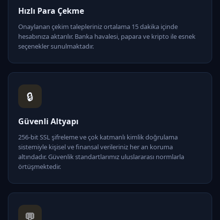
Hızlı Para Çekme
Onaylanan çekim talepleriniz ortalama 15 dakika içinde
hesabınıza aktarılır. Banka havalesi, papara ve kripto ile esnek
seçenekler sunulmaktadır.
🔒
Güvenli Altyapı
256-bit SSL şifreleme ve çok katmanlı kimlik doğrulama
sistemiyle kişisel ve finansal verileriniz her an koruma
altındadır. Güvenlik standartlarımız uluslararası normlarla
örtüşmektedir.
💬