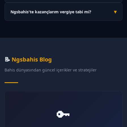
Evet, Ngsbahis müşteri hizmetleri haftanın 7 günü, 24 saat
indirmenize gerek kalmaz.
▾
Ngsbahis'te kazançlarım vergiye tabi mi?
hizmet vermektedir. Canlı sohbet, Telegram ve e-posta kanalları
aracılığıyla destek ekibine ulaşabilirsiniz. Ortalama yanıt süresi
Platform yurt dışı lisanslı olduğundan vergi kesintisi
2 dakika civarındadır.
yapılmamaktadır. Ancak kişisel vergi yükümlülükleriniz için
ülkenizin vergi mevzuatını incelemeniz veya bir mali müşavirle
görüşmeniz önerilir.
📝
Ngsbahis Blog
Bahis dünyasından güncel içerikler ve stratejiler
🔑