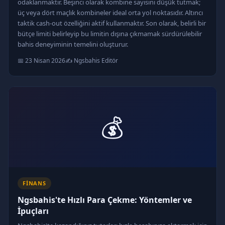
odaklanmaktır. Beşinci olarak kombine sayısını düşük tutmak;
üç veya dört maçlık kombineler ideal orta yol noktasıdır. Altıncı
taktik cash-out özelliğini aktif kullanmaktır. Son olarak, belirli bir
bütçe limiti belirleyip bu limitin dışına çıkmamak sürdürülebilir
bahis deneyiminin temelini oluşturur.
📅 23 Nisan 2026
✍️ Ngsbahis Editör
💰
FINANS
Ngsbahis'te Hızlı Para Çekme: Yöntemler ve
İpuçları