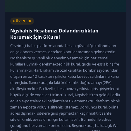
GÜVENLIK
Ngsbahis Hesabınızı Dolandırıcılıktan
Korumak İçin 6 Kural
Çevrimiçi bahis platformlarında hesap güvenliği, kullanıcıların
en çok önem vermesi gereken konular arasında gelmektedir.
Ngsbahis'te güvenli bir deneyim yaşamak için bazı temel
kurallara uymak gerekmektedir. İlk kural, güçlü ve eşsiz bir şifre
kullanmaktır. Harf, rakam ve özel karakter kombinasyonundan
oluşan en az 12 karakterli şifreler kaba kuvvet saldırılarına karşı
dirençlidir. İkinci kural, iki faktörlü kimlik doğrulamayı (2FA)
aktifleştirmektir. Bu özellik, hesabınıza yetkisiz giriş girişimlerini
büyük ölçüde engeller. Üçüncü kural, Ngsbahis'ten geldiği iddia
edilen e-postalardaki bağlantılara tıklamamaktır. Platform hiçbir
zaman e-posta yoluyla şifrenizi istemez. Dördüncü kural, orjinal
adres dışındaki sitelere giriş yapmaktan kaçınmaktır; sahte
siteler kimlik avı saldırısı için kullanılabilir. Bu nedenle adres
çubuğunu her zaman kontrol edin. Beşinci kural, halka açık Wi-