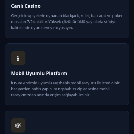
Canlı Casino
Gerçek krupiyelerle oynanan blackjack, rulet, baccarat ve poker
masaları 7/24 aktiftir. Yüksek çözünürlüklü yayınlarla stüdyo
kalitesinde oyun deneyimi yaşayın.
📱
Mobil Uyumlu Platform
iOS ve Android uyumlu Ngsbahis mobil arayüzü ile istediğiniz
her yerden bahis yapın. m.ngsbahiss.vip adresine mobil
tarayıcınızdan anında erişim sağlayabilirsiniz.
💸