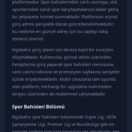
platformudur. Spor bahislerinden canlı casinoya, slot
oyunlarından sanal spor karşılaşmalarına kadar geniş
bir yelpazede hizmet sunmaktadır. Platformun orjinal
giriş adresi periyodik olarak güncellenebilmektedir;
bu nedenle en güncel adres için bu sayfayı takip
etmeniz önerilir.
Ngsbahis giriş işlemi son derece basit bir süreçten
oluşmaktadır. Kullanıcılar, güncel adres üzerinden
hesaplarına giriş yaparak spor bahisleri menüsüne,
canlı casino lobisine ve promosyon sayfasına saniyeler
içinde erişebilmektedir. Mobil cihazlarla tam uyumlu
olan platform, herhangi bir uygulama indirmeden
tarayıcı üzerinden de mükemmel çalışmaktadır.
Spor Bahisleri Bölümü
Ngsbahis spor bahisleri bölümünde Süper Lig, UEFA
Şampiyonlar Ligi, Premier Lig ve Bundesliga gibi en
popüler liglerin tüm karşılaşmaları yer almaktadır. Her