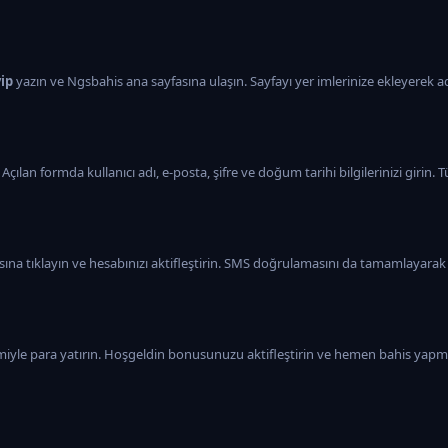
ip
yazın ve Ngsbahis ana sayfasına ulaşın. Sayfayı yer imlerinize ekleyerek adr
ılan formda kullanıcı adı, e-posta, şifre ve doğum tarihi bilgilerinizi girin. 
na tıklayın ve hesabınızı aktifleştirin. SMS doğrulamasını da tamamlayarak tü
miyle para yatırın. Hoşgeldin bonusunuzu aktifleştirin ve hemen bahis yapm