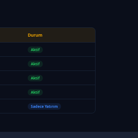
Durum
Aktif
Aktif
Aktif
Aktif
Sadece Yatırım