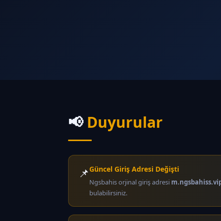
📢
Duyurular
Güncel Giriş Adresi Değişti
📌
Ngsbahis orjinal giriş adresi
m.ngsbahiss.vi
bulabilirsiniz.