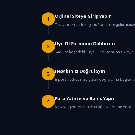
Orjinal Siteye Giriş Yapın
1
Tarayıcınızın adres çubuğuna
m.ngsbahiss.v
Üye Ol Formunu Doldurun
2
Sağ üst köşedeki "Üye Ol" butonuna tıklayın. Aç
Hesabınızı Doğrulayın
3
E-posta adresinize gelen doğrulama bağlantısı
Para Yatırın ve Bahis Yapın
4
Kasaya giderek tercih ettiğiniz ödeme yönte