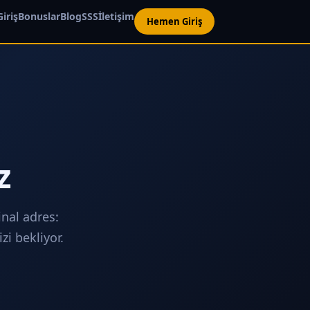
Giriş
Bonuslar
Blog
SSS
İletişim
Hemen Giriş
z
inal adres:
zi bekliyor.