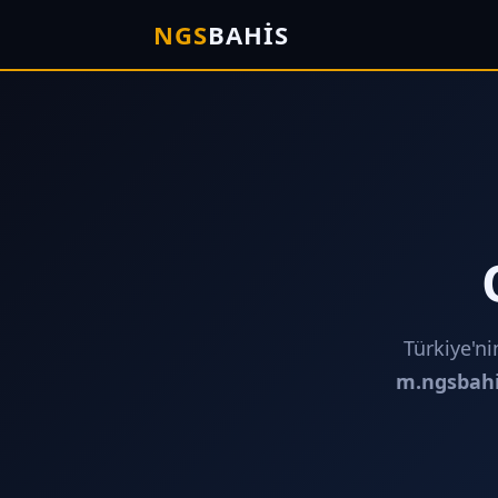
NGS
BAHİS
Türkiye'ni
m.ngsbahi