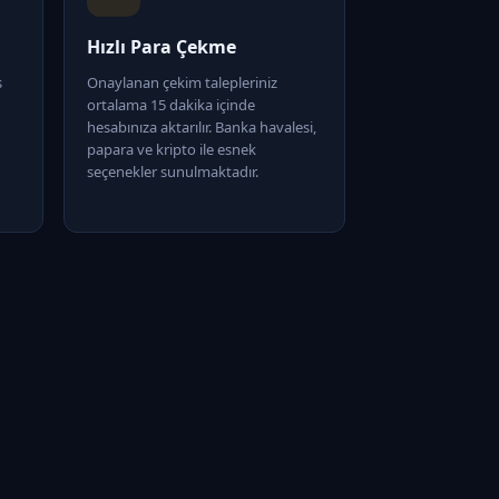
Hızlı Para Çekme
s
Onaylanan çekim talepleriniz
ortalama 15 dakika içinde
hesabınıza aktarılır. Banka havalesi,
papara ve kripto ile esnek
seçenekler sunulmaktadır.