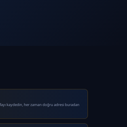
yfayı kaydedin, her zaman doğru adresi buradan