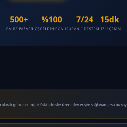
500+
%100
7/24
15dk
BAHIS PAZARI
HOŞGELDIN BONUSU
CANLI DESTEK
HIZLI ÇEKIM
p
olarak güncellenmiştir. Eski adresler üzerinden erişim sağlanamazsa bu sa