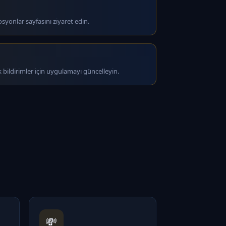
syonlar sayfasını ziyaret edin.
 bildirimler için uygulamayı güncelleyin.
💸