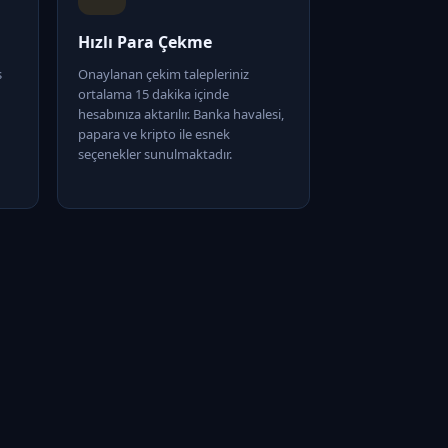
Hızlı Para Çekme
s
Onaylanan çekim talepleriniz
ortalama 15 dakika içinde
hesabınıza aktarılır. Banka havalesi,
papara ve kripto ile esnek
seçenekler sunulmaktadır.