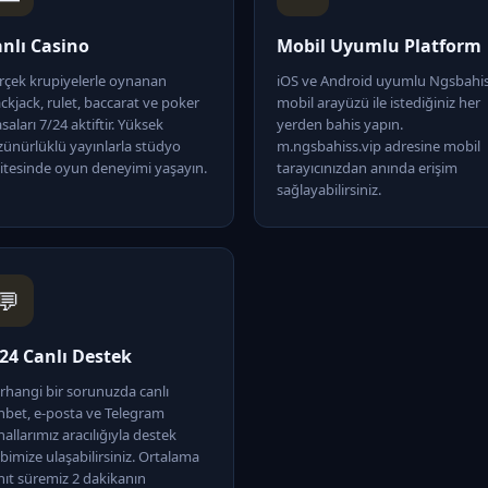
nlı Casino
Mobil Uyumlu Platform
rçek krupiyelerle oynanan
iOS ve Android uyumlu Ngsbahi
ckjack, rulet, baccarat ve poker
mobil arayüzü ile istediğiniz her
aları 7/24 aktiftir. Yüksek
yerden bahis yapın.
zünürlüklü yayınlarla stüdyo
m.ngsbahiss.vip adresine mobil
litesinde oyun deneyimi yaşayın.
tarayıcınızdan anında erişim
sağlayabilirsiniz.
💬
24 Canlı Destek
rhangi bir sorunuzda canlı
hbet, e-posta ve Telegram
allarımız aracılığıyla destek
bimize ulaşabilirsiniz. Ortalama
nıt süremiz 2 dakikanın