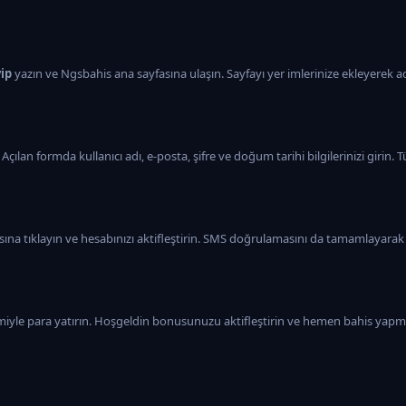
ip
yazın ve Ngsbahis ana sayfasına ulaşın. Sayfayı yer imlerinize ekleyerek adr
ılan formda kullanıcı adı, e-posta, şifre ve doğum tarihi bilgilerinizi girin. 
na tıklayın ve hesabınızı aktifleştirin. SMS doğrulamasını da tamamlayarak tü
miyle para yatırın. Hoşgeldin bonusunuzu aktifleştirin ve hemen bahis yapm