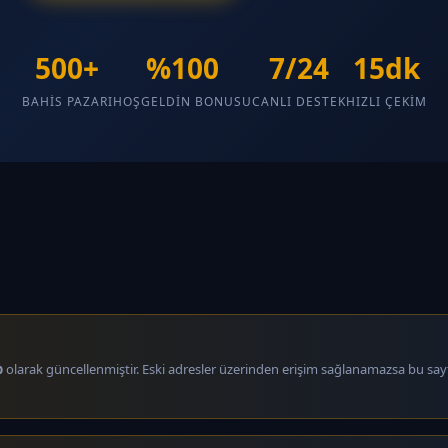
500+
%100
7/24
15dk
BAHIS PAZARI
HOŞGELDIN BONUSU
CANLI DESTEK
HIZLI ÇEKIM
p
olarak güncellenmiştir. Eski adresler üzerinden erişim sağlanamazsa bu sa