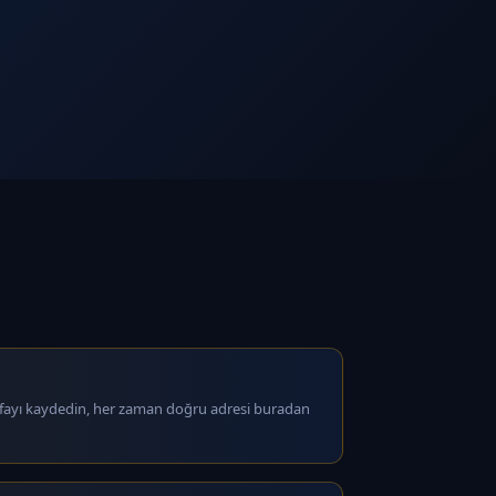
yfayı kaydedin, her zaman doğru adresi buradan