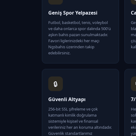
Geniş Spor Yelpazesi
Ca
Futbol, basketbol, tenis, voleybol
Ge
ve daha onlarca spor dalında 500'ü
bla
aşkın bahis pazarı sunulmaktadır.
mas
Favori liglerinizdeki her maçı
çö
Ngsbahis üzerinden takip
ka
edebilirsiniz.
🔒
Güvenli Altyapı
7/
256-bit SSL şifreleme ve çok
He
katmanlı kimlik doğrulama
so
sistemiyle kişisel ve finansal
kan
verileriniz her an koruma altındadır.
eki
Güvenlik standartlarımız
ya