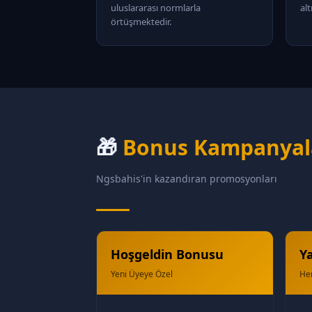
uluslararası normlarla
alt
örtüşmektedir.
🎁
Bonus Kampanyal
Ngsbahis'in kazandıran promosyonları
Hoşgeldin Bonusu
Y
Yeni Üyeye Özel
Her