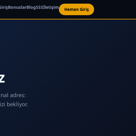
Giriş
Bonuslar
Blog
SSS
İletişim
Hemen Giriş
z
inal adres:
zi bekliyor.