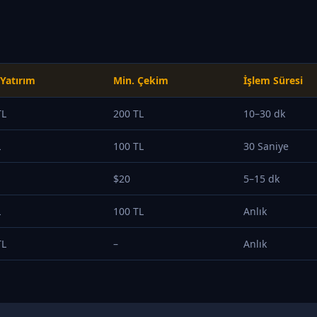
 Yatırım
Min. Çekim
İşlem Süresi
TL
200 TL
10–30 dk
L
100 TL
30 Saniye
$20
5–15 dk
L
100 TL
Anlık
TL
–
Anlık