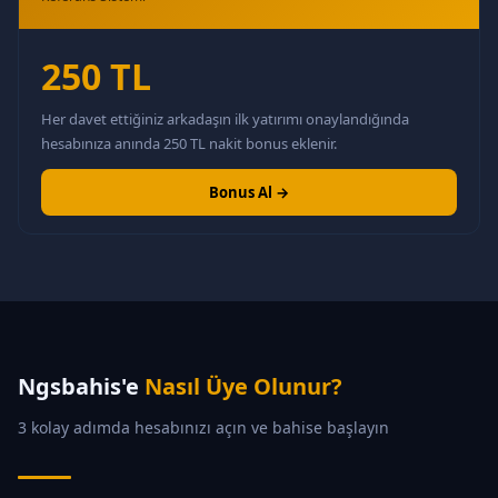
250 TL
Her davet ettiğiniz arkadaşın ilk yatırımı onaylandığında
hesabınıza anında 250 TL nakit bonus eklenir.
Bonus Al →
Ngsbahis'e
Nasıl Üye Olunur?
3 kolay adımda hesabınızı açın ve bahise başlayın