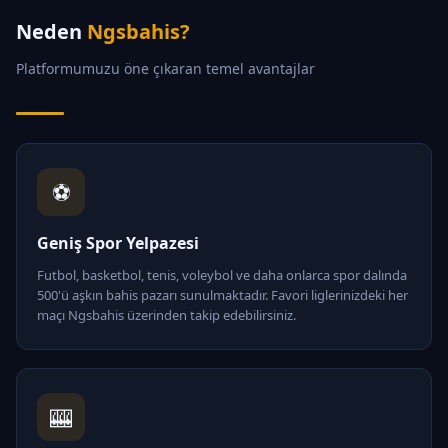
Neden
Ngsbahis?
Platformumuzu öne çıkaran temel avantajlar
⚽
Geniş Spor Yelpazesi
Futbol, basketbol, tenis, voleybol ve daha onlarca spor dalında
500'ü aşkın bahis pazarı sunulmaktadır. Favori liglerinizdeki her
maçı Ngsbahis üzerinden takip edebilirsiniz.
🎰