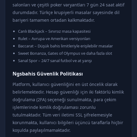
salonları ve çeşitli poker varyantları 7 gün 24 saat aktif
durumdadır. Türkçe krupiyerli masalar sayesinde dil
bariyeri tamamen ortadan kalkmaktadır.
Canlı Blackjack – Sınırsız masa kapasitesi
Rulet – Avrupa ve Amerikan versiyonları
Baccarat – Düşük bahis limitleriyle erişilebilir masalar
Sweet Bonanza, Gates of Olympus ve daha fazla slot
Sanal Spor – 24/7 sanal futbol ve at yarışı
Ngsbahis Güvenlik Politikası
Platform, kullanıcı güvenliğini en üst öncelik olarak
belirlemektedir. Hesap güvenliği için iki faktörlü kimlik
doğrulama (2FA) seçeneği sunulmakta, para çekim
işlemlerinde kimlik doğrulaması zorunlu
tutulmaktadır. Tüm veri iletimi SSL şifrelemesiyle
korunmakta, kullanıcı bilgileri üçüncü taraflarla hiçbir
koşulda paylaşılmamaktadır.