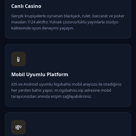
Canlı Casino
Gerçek krupiyelerle oynanan blackjack, rulet, baccarat ve poker
masaları 7/24 aktiftir. Yüksek çözünürlüklü yayınlarla stüdyo
kalitesinde oyun deneyimi yaşayın.
📱
Mobil Uyumlu Platform
iOS ve Android uyumlu Ngsbahis mobil arayüzü ile istediğiniz
her yerden bahis yapın. m.ngsbahiss.vip adresine mobil
tarayıcınızdan anında erişim sağlayabilirsiniz.
💸