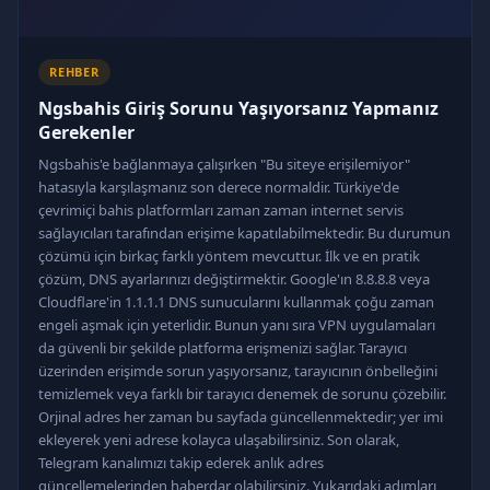
REHBER
Ngsbahis Giriş Sorunu Yaşıyorsanız Yapmanız
Gerekenler
Ngsbahis'e bağlanmaya çalışırken "Bu siteye erişilemiyor"
hatasıyla karşılaşmanız son derece normaldir. Türkiye'de
çevrimiçi bahis platformları zaman zaman internet servis
sağlayıcıları tarafından erişime kapatılabilmektedir. Bu durumun
çözümü için birkaç farklı yöntem mevcuttur. İlk ve en pratik
çözüm, DNS ayarlarınızı değiştirmektir. Google'ın 8.8.8.8 veya
Cloudflare'in 1.1.1.1 DNS sunucularını kullanmak çoğu zaman
engeli aşmak için yeterlidir. Bunun yanı sıra VPN uygulamaları
da güvenli bir şekilde platforma erişmenizi sağlar. Tarayıcı
üzerinden erişimde sorun yaşıyorsanız, tarayıcının önbelleğini
temizlemek veya farklı bir tarayıcı denemek de sorunu çözebilir.
Orjinal adres her zaman bu sayfada güncellenmektedir; yer imi
ekleyerek yeni adrese kolayca ulaşabilirsiniz. Son olarak,
Telegram kanalımızı takip ederek anlık adres
güncellemelerinden haberdar olabilirsiniz. Yukarıdaki adımları