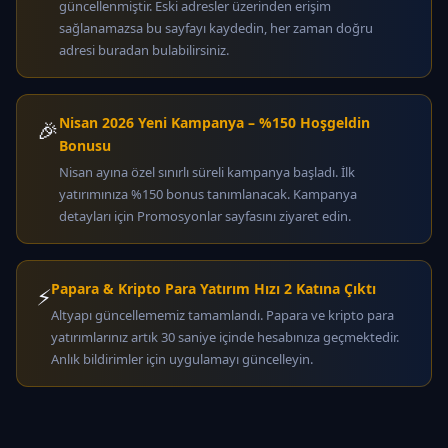
güncellenmiştir. Eski adresler üzerinden erişim
sağlanamazsa bu sayfayı kaydedin, her zaman doğru
adresi buradan bulabilirsiniz.
Nisan 2026 Yeni Kampanya – %150 Hoşgeldin
🎉
Bonusu
Nisan ayına özel sınırlı süreli kampanya başladı. İlk
yatırımınıza %150 bonus tanımlanacak. Kampanya
detayları için Promosyonlar sayfasını ziyaret edin.
Papara & Kripto Para Yatırım Hızı 2 Katına Çıktı
⚡
Altyapı güncellememiz tamamlandı. Papara ve kripto para
yatırımlarınız artık 30 saniye içinde hesabınıza geçmektedir.
Anlık bildirimler için uygulamayı güncelleyin.