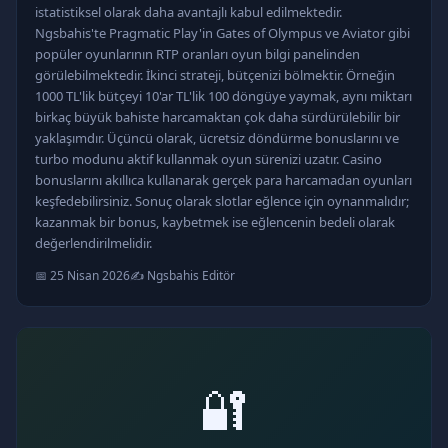
istatistiksel olarak daha avantajlı kabul edilmektedir.
Ngsbahis'te Pragmatic Play'in Gates of Olympus ve Aviator gibi
popüler oyunlarının RTP oranları oyun bilgi panelinden
görülebilmektedir. İkinci strateji, bütçenizi bölmektir. Örneğin
1000 TL'lik bütçeyi 10'ar TL'lik 100 döngüye yaymak, aynı miktarı
birkaç büyük bahiste harcamaktan çok daha sürdürülebilir bir
yaklaşımdır. Üçüncü olarak, ücretsiz döndürme bonuslarını ve
turbo modunu aktif kullanmak oyun sürenizi uzatır. Casino
bonuslarını akıllıca kullanarak gerçek para harcamadan oyunları
keşfedebilirsiniz. Sonuç olarak slotlar eğlence için oynanmalıdır;
kazanmak bir bonus, kaybetmek ise eğlencenin bedeli olarak
değerlendirilmelidir.
📅 25 Nisan 2026
✍️ Ngsbahis Editör
🔐