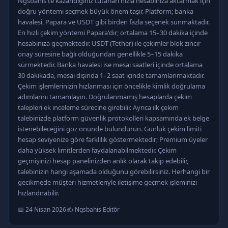
Ngsbahis'te kazandığınız tutarları hızla hesabınıza aktarmak için
doğru yöntemi seçmek büyük önem taşır. Platform; banka
havalesi, Papara ve USDT gibi birden fazla seçenek sunmaktadır.
En hızlı çekim yöntemi Papara'dır; ortalama 15–30 dakika içinde
hesabınıza geçmektedir. USDT (Tether) ile çekimler blok zincir
onay süresine bağlı olduğundan genellikle 5–15 dakika
sürmektedir. Banka havalesi ise mesai saatleri içinde ortalama
30 dakikada, mesai dışında 1–2 saat içinde tamamlanmaktadır.
Çekim işlemlerinizin hızlanması için öncelikle kimlik doğrulama
adımlarını tamamlayın. Doğrulanmamış hesaplarda çekim
talepleri ek inceleme sürecine girebilir. Ayrıca ilk çekim
talebinizde platform güvenlik protokolleri kapsamında ek belge
istenebileceğini göz önünde bulundurun. Günlük çekim limiti
hesap seviyenize göre farklılık göstermektedir; Premium üyeler
daha yüksek limitlerden faydalanabilmektedir. Çekim
geçmişinizi hesap panelinizden anlık olarak takip edebilir,
talebinizin hangi aşamada olduğunu görebilirsiniz. Herhangi bir
gecikmede müşteri hizmetleriyle iletişime geçmek işleminizi
hızlandırabilir.
📅 24 Nisan 2026
✍️ Ngsbahis Editör