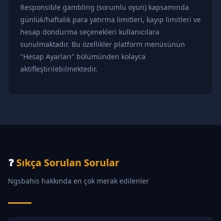
Responsible gambling (sorumlu oyun) kapsamında
günlük/haftalık para yatırma limitleri, kayıp limitleri ve
hesap dondurma seçenekleri kullanıcılara
sunulmaktadır. Bu özellikler platform menüsünün
"Hesap Ayarları" bölümünden kolayca
aktifleştirilebilmektedir.
❓
Sıkça Sorulan Sorular
Ngsbahis hakkında en çok merak edilenler