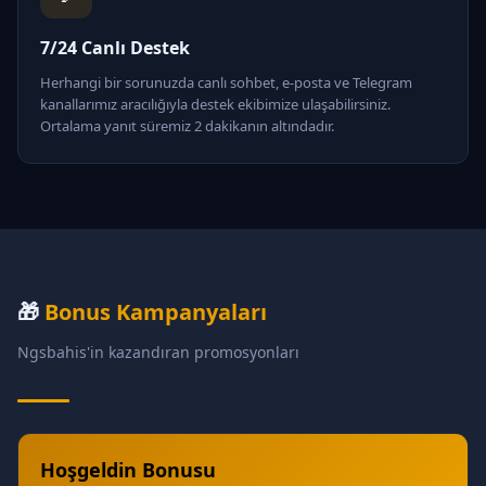
7/24 Canlı Destek
Herhangi bir sorunuzda canlı sohbet, e-posta ve Telegram
kanallarımız aracılığıyla destek ekibimize ulaşabilirsiniz.
Ortalama yanıt süremiz 2 dakikanın altındadır.
🎁
Bonus Kampanyaları
Ngsbahis'in kazandıran promosyonları
Hoşgeldin Bonusu