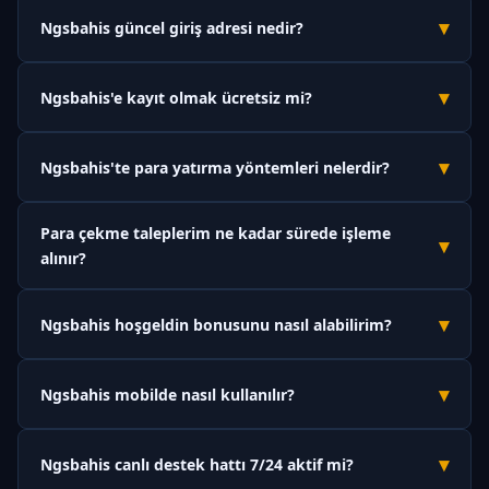
▾
Ngsbahis güncel giriş adresi nedir?
Ngsbahis'in güncel ve orjinal giriş adresi
m.ngsbahiss.vip
'dir.
▾
Ngsbahis'e kayıt olmak ücretsiz mi?
Platform zaman zaman erişim engellerine maruz
kalabildiğinden adres güncellenebilmektedir. Bu sayfayı
Evet, Ngsbahis'e üyelik tamamen ücretsizdir. Kayıt olmak için
tarayıcınıza kaydedin; değişiklik olduğunda buradan haberdar
▾
Ngsbahis'te para yatırma yöntemleri nelerdir?
herhangi bir ücret ödemeniz gerekmez. Üyelik formunu
olabilirsiniz.
doldurup hesabınızı doğruladıktan sonra anında bahis
Ngsbahis; banka havalesi, Papara, USDT (kripto para) ve QR
yapabilirsiniz.
Para çekme taleplerim ne kadar sürede işleme
kod gibi çeşitli ödeme yöntemleri sunmaktadır. Tüm para
▾
alınır?
yatırma işlemleri anlık olarak gerçekleşmekte, minimum
yatırım tutarı 50 TL'den başlamaktadır.
Ngsbahis'te kimlik doğrulaması tamamlanan hesaplar için
▾
Ngsbahis hoşgeldin bonusunu nasıl alabilirim?
çekim talepleri ortalama 15 dakika ile 2 saat içinde işleme
alınmaktadır. Yoğun dönemlerde bu süre kısmen uzayabilir
Ngsbahis'e ilk kez üye olduktan sonra Kasaya gidin ve para
ancak maksimum 24 saat içinde tamamlanır.
▾
Ngsbahis mobilde nasıl kullanılır?
yatırma işlemi sırasında "Hoşgeldin Bonusu" seçeneğini
aktifleştirin. İlk yatırımınıza %100 oranında, maksimum 1000 TL
Ngsbahis'e mobil cihazınızdan erişmek için tarayıcınızda
bonus tanımlanacaktır.
▾
Ngsbahis canlı destek hattı 7/24 aktif mi?
m.ngsbahiss.vip
adresini açmanız yeterlidir. Platform
tamamen responsive tasarıma sahip olduğu için uygulama