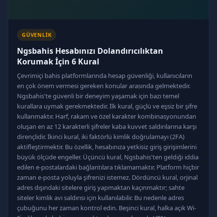
GÜVENLIK
Ngsbahis Hesabınızı Dolandırıcılıktan
Korumak İçin 6 Kural
Çevrimiçi bahis platformlarında hesap güvenliği, kullanıcıların
en çok önem vermesi gereken konular arasında gelmektedir.
Ngsbahis'te güvenli bir deneyim yaşamak için bazı temel
kurallara uymak gerekmektedir. İlk kural, güçlü ve eşsiz bir şifre
kullanmaktır. Harf, rakam ve özel karakter kombinasyonundan
oluşan en az 12 karakterli şifreler kaba kuvvet saldırılarına karşı
dirençlidir. İkinci kural, iki faktörlü kimlik doğrulamayı (2FA)
aktifleştirmektir. Bu özellik, hesabınıza yetkisiz giriş girişimlerini
büyük ölçüde engeller. Üçüncü kural, Ngsbahis'ten geldiği iddia
edilen e-postalardaki bağlantılara tıklamamaktır. Platform hiçbir
zaman e-posta yoluyla şifrenizi istemez. Dördüncü kural, orjinal
adres dışındaki sitelere giriş yapmaktan kaçınmaktır; sahte
siteler kimlik avı saldırısı için kullanılabilir. Bu nedenle adres
çubuğunu her zaman kontrol edin. Beşinci kural, halka açık Wi-