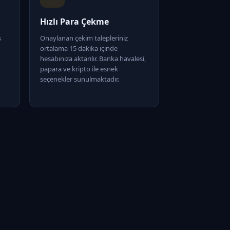
Hızlı Para Çekme
s
Onaylanan çekim talepleriniz
ortalama 15 dakika içinde
hesabınıza aktarılır. Banka havalesi,
papara ve kripto ile esnek
seçenekler sunulmaktadır.