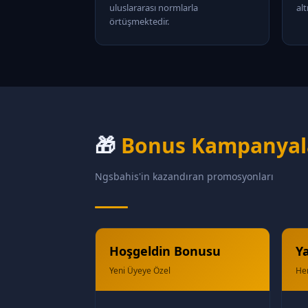
uluslararası normlarla
alt
örtüşmektedir.
🎁
Bonus Kampanyal
Ngsbahis'in kazandıran promosyonları
Hoşgeldin Bonusu
Y
Yeni Üyeye Özel
Her