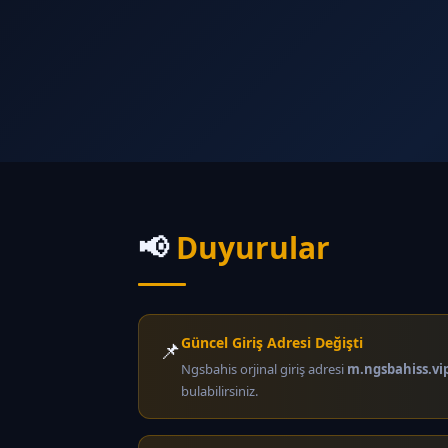
📢
Duyurular
Güncel Giriş Adresi Değişti
📌
Ngsbahis orjinal giriş adresi
m.ngsbahiss.vi
bulabilirsiniz.