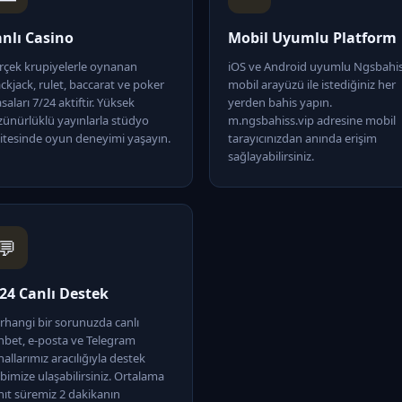
nlı Casino
Mobil Uyumlu Platform
rçek krupiyelerle oynanan
iOS ve Android uyumlu Ngsbahi
ckjack, rulet, baccarat ve poker
mobil arayüzü ile istediğiniz her
aları 7/24 aktiftir. Yüksek
yerden bahis yapın.
zünürlüklü yayınlarla stüdyo
m.ngsbahiss.vip adresine mobil
litesinde oyun deneyimi yaşayın.
tarayıcınızdan anında erişim
sağlayabilirsiniz.
💬
24 Canlı Destek
rhangi bir sorunuzda canlı
hbet, e-posta ve Telegram
allarımız aracılığıyla destek
bimize ulaşabilirsiniz. Ortalama
nıt süremiz 2 dakikanın