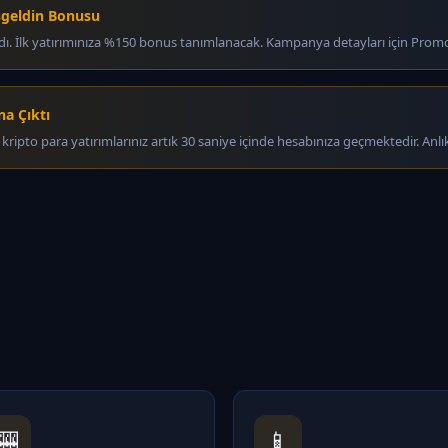
şgeldin Bonusu
adı. İlk yatırımınıza %150 bonus tanımlanacak. Kampanya detayları için Promo
na Çıktı
pto para yatırımlarınız artık 30 saniye içinde hesabınıza geçmektedir. Anlık
🎰
📱