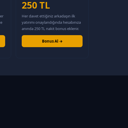
250 TL
her
Her davet ettiğiniz arkadaşın ilk
ze
yatırımı onaylandığında hesabınıza
anında 250 TL nakit bonus eklenir.
Bonus Al →