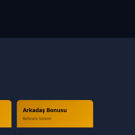
Arkadaş Bonusu
Referans Sistemi