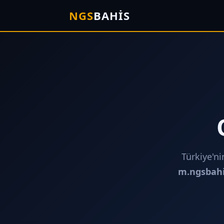
NGS
BAHİS
Türkiye'ni
m.ngsbahi