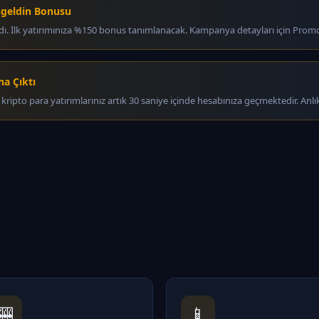
şgeldin Bonusu
adı. İlk yatırımınıza %150 bonus tanımlanacak. Kampanya detayları için Promo
na Çıktı
pto para yatırımlarınız artık 30 saniye içinde hesabınıza geçmektedir. Anlık
🎰
📱