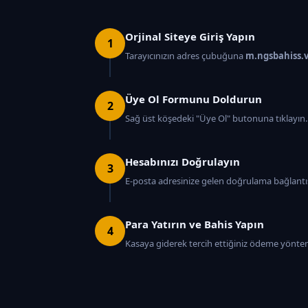
Orjinal Siteye Giriş Yapın
1
Tarayıcınızın adres çubuğuna
m.ngsbahiss.v
Üye Ol Formunu Doldurun
2
Sağ üst köşedeki "Üye Ol" butonuna tıklayın. Aç
Hesabınızı Doğrulayın
3
E-posta adresinize gelen doğrulama bağlantısı
Para Yatırın ve Bahis Yapın
4
Kasaya giderek tercih ettiğiniz ödeme yönte