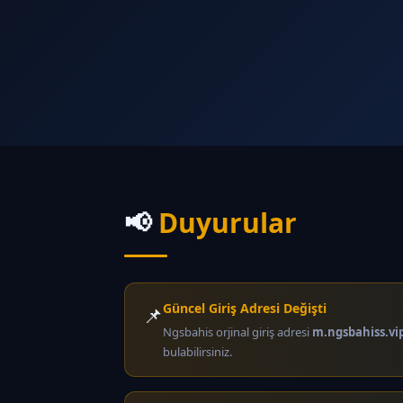
📢
Duyurular
Güncel Giriş Adresi Değişti
📌
Ngsbahis orjinal giriş adresi
m.ngsbahiss.vi
bulabilirsiniz.