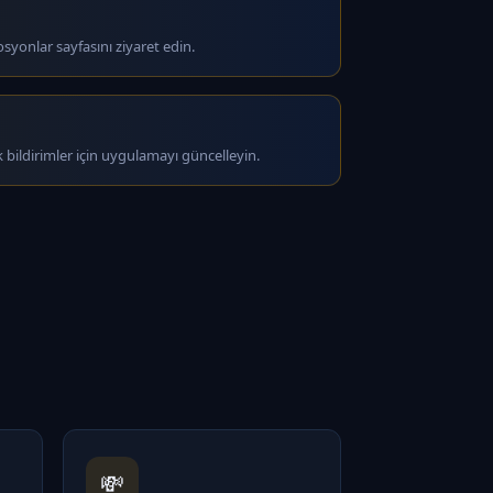
syonlar sayfasını ziyaret edin.
 bildirimler için uygulamayı güncelleyin.
💸