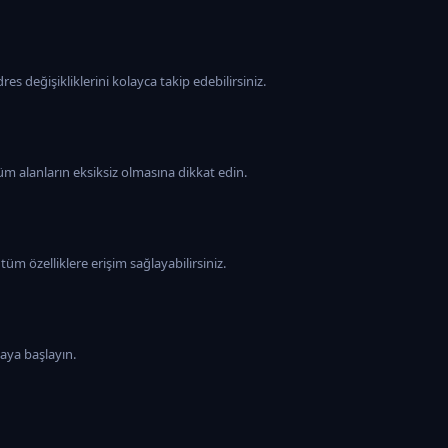
es değişikliklerini kolayca takip edebilirsiniz.
Tüm alanların eksiksiz olmasına dikkat edin.
m özelliklere erişim sağlayabilirsiniz.
aya başlayın.