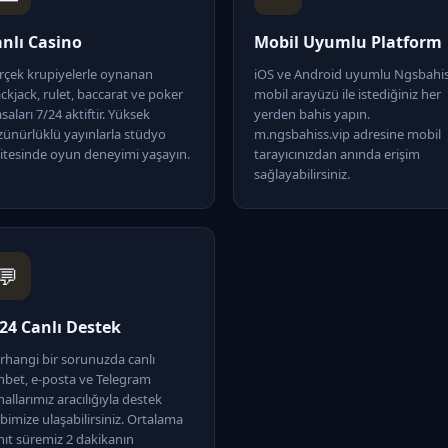
nlı Casino
Mobil Uyumlu Platform
rçek krupiyelerle oynanan
iOS ve Android uyumlu Ngsbahi
ckjack, rulet, baccarat ve poker
mobil arayüzü ile istediğiniz her
aları 7/24 aktiftir. Yüksek
yerden bahis yapın.
zünürlüklü yayınlarla stüdyo
m.ngsbahiss.vip adresine mobil
litesinde oyun deneyimi yaşayın.
tarayıcınızdan anında erişim
sağlayabilirsiniz.
💬
24 Canlı Destek
rhangi bir sorunuzda canlı
hbet, e-posta ve Telegram
allarımız aracılığıyla destek
bimize ulaşabilirsiniz. Ortalama
nıt süremiz 2 dakikanın