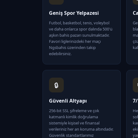
Geniş Spor Yelpazesi
Ca
Futbol, basketbol, tenis, voleybol
Ge
ve daha onlarca spor dalında 500'ü
bla
aşkın bahis pazarı sunulmaktadır.
mas
Favori liglerinizdeki her maçı
çö
Ngsbahis üzerinden takip
ka
edebilirsiniz.
🔒
Güvenli Altyapı
7/
256-bit SSL şifreleme ve çok
He
katmanlı kimlik doğrulama
so
sistemiyle kişisel ve finansal
kan
verileriniz her an koruma altındadır.
eki
Güvenlik standartlarımız
ya