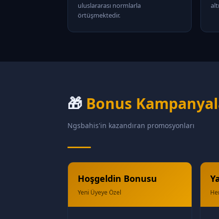
uluslararası normlarla
alt
örtüşmektedir.
🎁
Bonus Kampanyal
Ngsbahis'in kazandıran promosyonları
Hoşgeldin Bonusu
Y
Yeni Üyeye Özel
Her