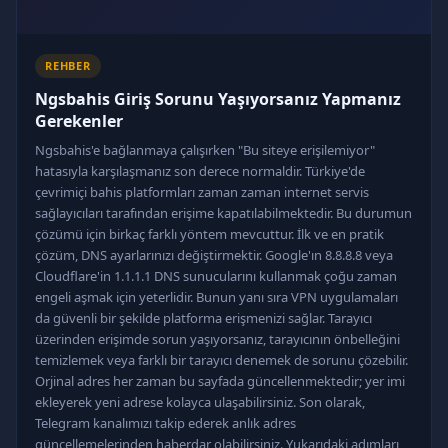
REHBER
Ngsbahis Giriş Sorunu Yaşıyorsanız Yapmanız
Gerekenler
Ngsbahis'e bağlanmaya çalışırken "Bu siteye erişilemiyor"
hatasıyla karşılaşmanız son derece normaldir. Türkiye'de
çevrimiçi bahis platformları zaman zaman internet servis
sağlayıcıları tarafından erişime kapatılabilmektedir. Bu durumun
çözümü için birkaç farklı yöntem mevcuttur. İlk ve en pratik
çözüm, DNS ayarlarınızı değiştirmektir. Google'ın 8.8.8.8 veya
Cloudflare'in 1.1.1.1 DNS sunucularını kullanmak çoğu zaman
engeli aşmak için yeterlidir. Bunun yanı sıra VPN uygulamaları
da güvenli bir şekilde platforma erişmenizi sağlar. Tarayıcı
üzerinden erişimde sorun yaşıyorsanız, tarayıcının önbelleğini
temizlemek veya farklı bir tarayıcı denemek de sorunu çözebilir.
Orjinal adres her zaman bu sayfada güncellenmektedir; yer imi
ekleyerek yeni adrese kolayca ulaşabilirsiniz. Son olarak,
Telegram kanalımızı takip ederek anlık adres
güncellemelerinden haberdar olabilirsiniz. Yukarıdaki adımları