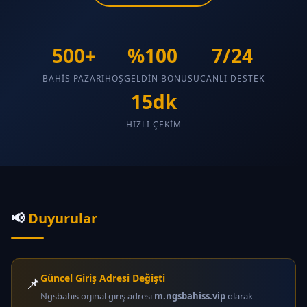
500+
%100
7/24
BAHIS PAZARI
HOŞGELDIN BONUSU
CANLI DESTEK
15dk
HIZLI ÇEKIM
📢
Duyurular
Güncel Giriş Adresi Değişti
📌
Ngsbahis orjinal giriş adresi
m.ngsbahiss.vip
olarak