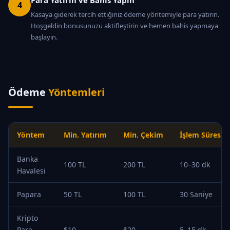
Para Yatırın ve Bahis Yapın
4
Kasaya giderek tercih ettiğiniz ödeme yöntemiyle para yatırın.
Hoşgeldin bonusunuzu aktifleştirin ve hemen bahis yapmaya
başlayın.
Ödeme
Yöntemleri
Yöntem
Min. Yatırım
Min. Çekim
İşlem Süresi
Banka
100 TL
200 TL
10–30 dk
Havalesi
Papara
50 TL
100 TL
30 Saniye
Kripto
Para
$10
$20
5–15 dk