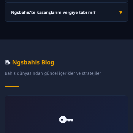
Evet, Ngsbahis müşteri hizmetleri haftanın 7 günü, 24 saat
indirmenize gerek kalmaz.
▾
Ngsbahis'te kazançlarım vergiye tabi mi?
hizmet vermektedir. Canlı sohbet, Telegram ve e-posta kanalları
aracılığıyla destek ekibine ulaşabilirsiniz. Ortalama yanıt süresi
Platform yurt dışı lisanslı olduğundan vergi kesintisi
2 dakika civarındadır.
yapılmamaktadır. Ancak kişisel vergi yükümlülükleriniz için
ülkenizin vergi mevzuatını incelemeniz veya bir mali müşavirle
görüşmeniz önerilir.
📝
Ngsbahis Blog
Bahis dünyasından güncel içerikler ve stratejiler
🔑