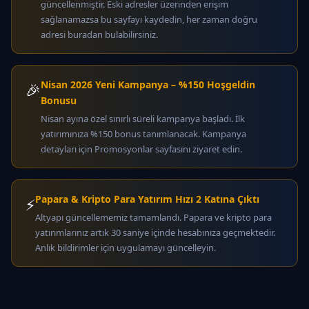
güncellenmiştir. Eski adresler üzerinden erişim
sağlanamazsa bu sayfayı kaydedin, her zaman doğru
adresi buradan bulabilirsiniz.
Nisan 2026 Yeni Kampanya – %150 Hoşgeldin
🎉
Bonusu
Nisan ayına özel sınırlı süreli kampanya başladı. İlk
yatırımınıza %150 bonus tanımlanacak. Kampanya
detayları için Promosyonlar sayfasını ziyaret edin.
Papara & Kripto Para Yatırım Hızı 2 Katına Çıktı
⚡
Altyapı güncellememiz tamamlandı. Papara ve kripto para
yatırımlarınız artık 30 saniye içinde hesabınıza geçmektedir.
Anlık bildirimler için uygulamayı güncelleyin.