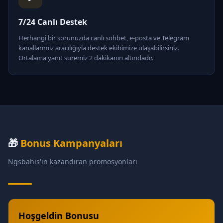
7/24 Canlı Destek
Herhangi bir sorunuzda canlı sohbet, e-posta ve Telegram
kanallarımız aracılığıyla destek ekibimize ulaşabilirsiniz.
Ortalama yanıt süremiz 2 dakikanın altındadır.
🎁
Bonus Kampanyaları
Ngsbahis'in kazandıran promosyonları
Hoşgeldin Bonusu