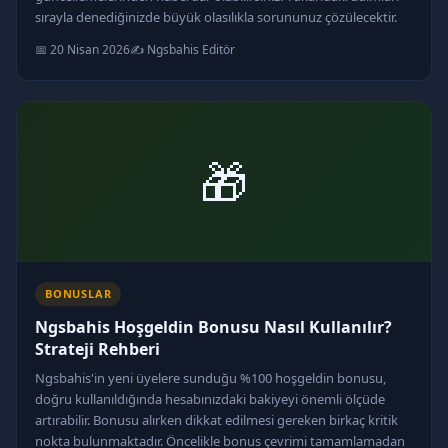
sırayla denediğinizde büyük olasılıkla sorununuz çözülecektir.
📅 20 Nisan 2026
✍️ Ngsbahis Editör
🎁
BONUSLAR
Ngsbahis Hoşgeldin Bonusu Nasıl Kullanılır?
Strateji Rehberi
Ngsbahis'in yeni üyelere sunduğu %100 hoşgeldin bonusu,
doğru kullanıldığında hesabınızdaki bakiyeyi önemli ölçüde
artırabilir. Bonusu alırken dikkat edilmesi gereken birkaç kritik
nokta bulunmaktadır. Öncelikle bonus çevrimi tamamlamadan