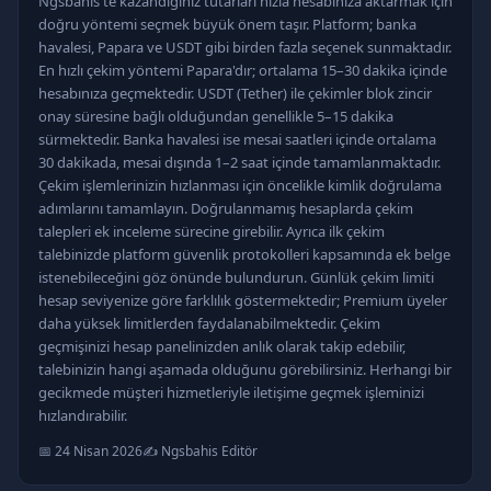
Ngsbahis'te kazandığınız tutarları hızla hesabınıza aktarmak için
doğru yöntemi seçmek büyük önem taşır. Platform; banka
havalesi, Papara ve USDT gibi birden fazla seçenek sunmaktadır.
En hızlı çekim yöntemi Papara'dır; ortalama 15–30 dakika içinde
hesabınıza geçmektedir. USDT (Tether) ile çekimler blok zincir
onay süresine bağlı olduğundan genellikle 5–15 dakika
sürmektedir. Banka havalesi ise mesai saatleri içinde ortalama
30 dakikada, mesai dışında 1–2 saat içinde tamamlanmaktadır.
Çekim işlemlerinizin hızlanması için öncelikle kimlik doğrulama
adımlarını tamamlayın. Doğrulanmamış hesaplarda çekim
talepleri ek inceleme sürecine girebilir. Ayrıca ilk çekim
talebinizde platform güvenlik protokolleri kapsamında ek belge
istenebileceğini göz önünde bulundurun. Günlük çekim limiti
hesap seviyenize göre farklılık göstermektedir; Premium üyeler
daha yüksek limitlerden faydalanabilmektedir. Çekim
geçmişinizi hesap panelinizden anlık olarak takip edebilir,
talebinizin hangi aşamada olduğunu görebilirsiniz. Herhangi bir
gecikmede müşteri hizmetleriyle iletişime geçmek işleminizi
hızlandırabilir.
📅 24 Nisan 2026
✍️ Ngsbahis Editör