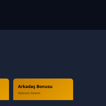
Arkadaş Bonusu
Referans Sistemi