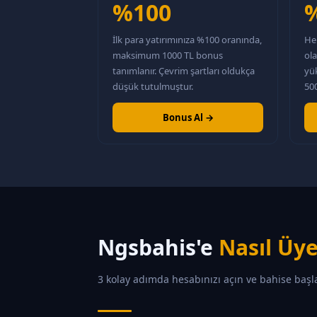
%100
İlk para yatırımınıza %100 oranında,
He
maksimum 1000 TL bonus
ol
tanımlanır. Çevrim şartları oldukça
yü
düşük tutulmuştur.
500
Bonus Al →
Ngsbahis'e
Nasıl Üy
3 kolay adımda hesabınızı açın ve bahise başl