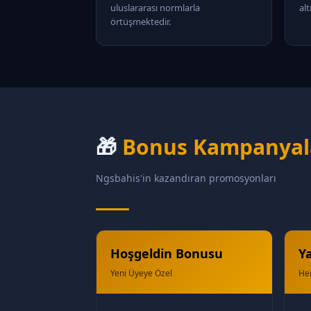
uluslararası normlarla
alt
örtüşmektedir.
🎁
Bonus Kampanyal
Ngsbahis'in kazandıran promosyonları
Hoşgeldin Bonusu
Y
Yeni Üyeye Özel
Her