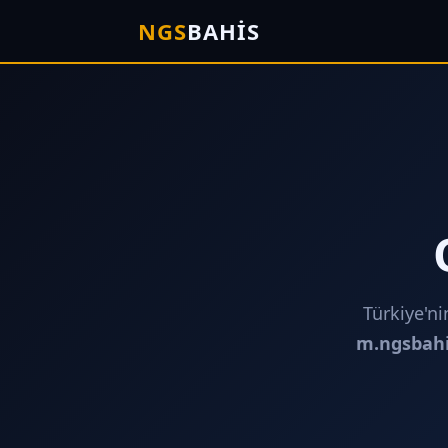
NGS
BAHİS
Türkiye'ni
m.ngsbahi