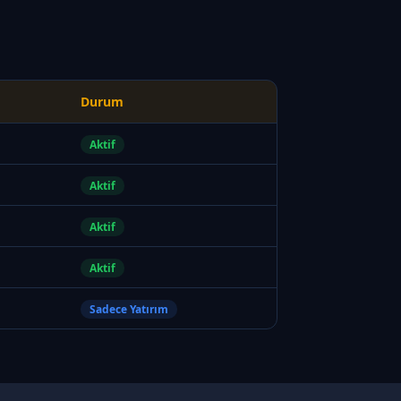
Durum
Aktif
Aktif
Aktif
Aktif
Sadece Yatırım