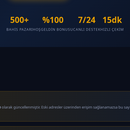
500+
%100
7/24
15dk
BAHIS PAZARI
HOŞGELDIN BONUSU
CANLI DESTEK
HIZLI ÇEKIM
p
olarak güncellenmiştir. Eski adresler üzerinden erişim sağlanamazsa bu sa