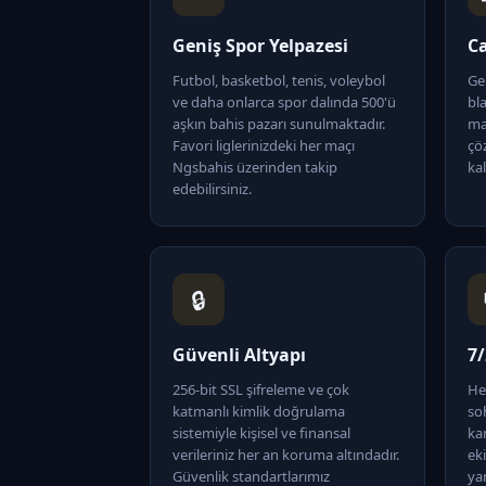
Geniş Spor Yelpazesi
Ca
Futbol, basketbol, tenis, voleybol
Ge
ve daha onlarca spor dalında 500'ü
bla
aşkın bahis pazarı sunulmaktadır.
mas
Favori liglerinizdeki her maçı
çö
Ngsbahis üzerinden takip
ka
edebilirsiniz.
🔒
Güvenli Altyapı
7/
256-bit SSL şifreleme ve çok
He
katmanlı kimlik doğrulama
so
sistemiyle kişisel ve finansal
kan
verileriniz her an koruma altındadır.
eki
Güvenlik standartlarımız
ya