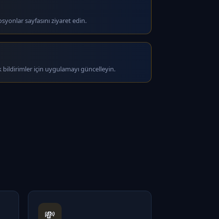
syonlar sayfasını ziyaret edin.
 bildirimler için uygulamayı güncelleyin.
💸