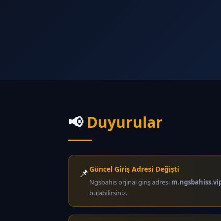
📢
Duyurular
Güncel Giriş Adresi Değişti
📌
Ngsbahis orjinal giriş adresi
m.ngsbahiss.vi
bulabilirsiniz.