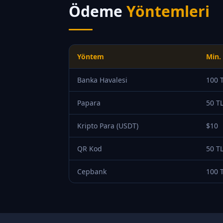
Ödeme
Yöntemleri
Yöntem
Min.
Banka Havalesi
100 
Papara
50 T
Kripto Para (USDT)
$10
QR Kod
50 T
Cepbank
100 