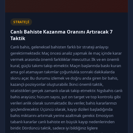
STRATEJI
Canlı Bahiste Kazanma Oranını Artıracak 7
Taktik
Canlı bahis, geleneksel bahisten farklı bir strateji anlayışı
gerektirmektedir. Maç öncesi analiz yapmak ile maç içinde karar
vermek arasında önemli farklılıklar mevcuttur. İlk ve en önemli
kural, güçlü takımı takip etmektir. Maçın başlarında baskı kuran
ama gol atamayan takımlar çoğunlukla sonraki dakikalarda
skoru açar. Bu durumu izlemek ve doğru anda giren bir bahis,
kazançlı pozisyonlar oluşturabilir. İkinci önemli taktik,
istatistikleri gerçek zamanlı olarak takip etmektir. Ngsbahis canlı
bahis arayüzü; hücum sayısı, şut on target ve top kontrolü gibi
verileri anlık olarak sunmaktadır. Bu veriler, bahis kararlarınızı
güçlendirecektir. Üçüncü olarak, kayıp dizileri başladığında
bahis miktarını artırmak yerine azaltmak gerekir. Emosiyon
tabanlı kararlar canlı bahiste en büyük kayıp nedenlerinden
biridir. Dördüncü taktik, sadece iyi bildiğiniz liglere