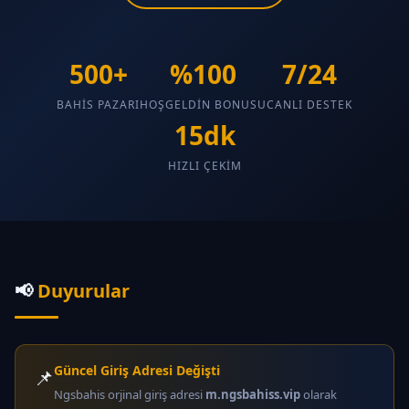
500+
%100
7/24
BAHIS PAZARI
HOŞGELDIN BONUSU
CANLI DESTEK
15dk
HIZLI ÇEKIM
📢
Duyurular
Güncel Giriş Adresi Değişti
📌
Ngsbahis orjinal giriş adresi
m.ngsbahiss.vip
olarak