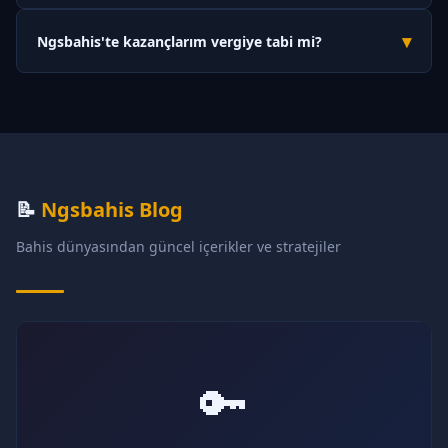
Evet, Ngsbahis müşteri hizmetleri haftanın 7 günü, 24 saat
indirmenize gerek kalmaz.
▾
Ngsbahis'te kazançlarım vergiye tabi mi?
hizmet vermektedir. Canlı sohbet, Telegram ve e-posta kanalları
aracılığıyla destek ekibine ulaşabilirsiniz. Ortalama yanıt süresi
Platform yurt dışı lisanslı olduğundan vergi kesintisi
2 dakika civarındadır.
yapılmamaktadır. Ancak kişisel vergi yükümlülükleriniz için
ülkenizin vergi mevzuatını incelemeniz veya bir mali müşavirle
görüşmeniz önerilir.
📝
Ngsbahis Blog
Bahis dünyasından güncel içerikler ve stratejiler
🔑