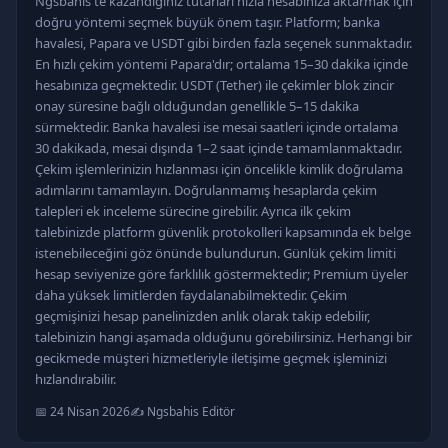
Ngsbahis'te kazandığınız tutarları hızla hesabınıza aktarmak için
doğru yöntemi seçmek büyük önem taşır. Platform; banka
havalesi, Papara ve USDT gibi birden fazla seçenek sunmaktadır.
En hızlı çekim yöntemi Papara'dır; ortalama 15–30 dakika içinde
hesabınıza geçmektedir. USDT (Tether) ile çekimler blok zincir
onay süresine bağlı olduğundan genellikle 5–15 dakika
sürmektedir. Banka havalesi ise mesai saatleri içinde ortalama
30 dakikada, mesai dışında 1–2 saat içinde tamamlanmaktadır.
Çekim işlemlerinizin hızlanması için öncelikle kimlik doğrulama
adımlarını tamamlayın. Doğrulanmamış hesaplarda çekim
talepleri ek inceleme sürecine girebilir. Ayrıca ilk çekim
talebinizde platform güvenlik protokolleri kapsamında ek belge
istenebileceğini göz önünde bulundurun. Günlük çekim limiti
hesap seviyenize göre farklılık göstermektedir; Premium üyeler
daha yüksek limitlerden faydalanabilmektedir. Çekim
geçmişinizi hesap panelinizden anlık olarak takip edebilir,
talebinizin hangi aşamada olduğunu görebilirsiniz. Herhangi bir
gecikmede müşteri hizmetleriyle iletişime geçmek işleminizi
hızlandırabilir.
📅 24 Nisan 2026
✍️ Ngsbahis Editör