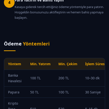
Para Yatırın ve Bahis Yapın
4
Kasaya giderek tercih ettiğiniz ödeme yöntemiyle para yatırın.
Hoşgeldin bonusunuzu aktifleştirin ve hemen bahis yapmaya
başlayın.
Ödeme
Yöntemleri
Yöntem
Min. Yatırım
Min. Çekim
İşlem Süresi
Banka
100 TL
200 TL
10–30 dk
Havalesi
Papara
50 TL
100 TL
30 Saniye
Kripto
Para
$10
$20
5–15 dk