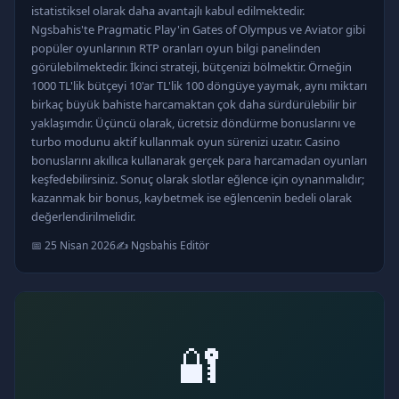
istatistiksel olarak daha avantajlı kabul edilmektedir.
Ngsbahis'te Pragmatic Play'in Gates of Olympus ve Aviator gibi
popüler oyunlarının RTP oranları oyun bilgi panelinden
görülebilmektedir. İkinci strateji, bütçenizi bölmektir. Örneğin
1000 TL'lik bütçeyi 10'ar TL'lik 100 döngüye yaymak, aynı miktarı
birkaç büyük bahiste harcamaktan çok daha sürdürülebilir bir
yaklaşımdır. Üçüncü olarak, ücretsiz döndürme bonuslarını ve
turbo modunu aktif kullanmak oyun sürenizi uzatır. Casino
bonuslarını akıllıca kullanarak gerçek para harcamadan oyunları
keşfedebilirsiniz. Sonuç olarak slotlar eğlence için oynanmalıdır;
kazanmak bir bonus, kaybetmek ise eğlencenin bedeli olarak
değerlendirilmelidir.
📅 25 Nisan 2026
✍️ Ngsbahis Editör
🔐