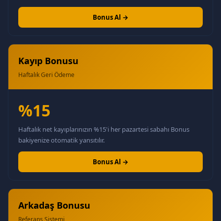
Bonus Al →
Kayıp Bonusu
Haftalık Geri Ödeme
%15
Haftalık net kayıplarınızın %15'i her pazartesi sabahı Bonus
bakiyenize otomatik yansıtılır.
Bonus Al →
Arkadaş Bonusu
Referans Sistemi