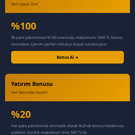
Yeni Üyeye Özel
%100
İlk para yatırımınıza %100 oranında, maksimum 1000 TL bonus
tanımlanır. Çevrim şartları oldukça düşük tutulmuştur.
Bonus Al →
Yatırım Bonusu
Her Yatırımda Geçerli
%20
Her para yatırımında otomatik olarak %20 ek bonus hesabınıza
yüklenir. Günlük maksimum limit 500 TL'dir.