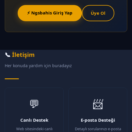
⚡ Ngsbahis Giriş Yap
Üye Ol
📞
İletişim
Her konuda yardım için buradayız
💬
📨
Canlı Destek
E-posta Desteği
Web sitesindeki canlı
Detaylı sorularınızı e-posta