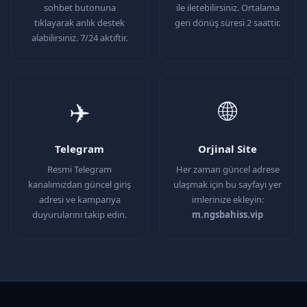
sohbet butonuna
ile iletebilirsiniz. Ortalama
tıklayarak anlık destek
geri dönüş süresi 2 saattir.
alabilirsiniz. 7/24 aktiftir.
✈️
🌐
Telegram
Orjinal Site
Resmi Telegram
Her zaman güncel adrese
kanalımızdan güncel giriş
ulaşmak için bu sayfayı yer
adresi ve kampanya
imlerinize ekleyin:
duyurularını takip edin.
m.ngsbahiss.vip