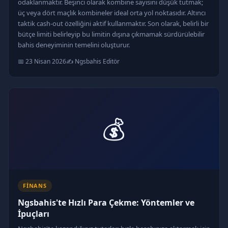
odaklanmaktır. Beşinci olarak kombine sayısını düşük tutmak;
üç veya dört maçlık kombineler ideal orta yol noktasıdır. Altıncı
taktik cash-out özelliğini aktif kullanmaktır. Son olarak, belirli bir
bütçe limiti belirleyip bu limitin dışına çıkmamak sürdürülebilir
bahis deneyiminin temelini oluşturur.
📅 23 Nisan 2026
✍️ Ngsbahis Editör
💰
FINANS
Ngsbahis'te Hızlı Para Çekme: Yöntemler ve
İpuçları