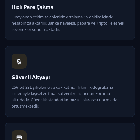
Hızlı Para Çekme
Onaylanan çekim talepleriniz ortalama 15 dakika içinde
hesabınıza aktarılır. Banka havalesi, papara ve kripto ile esnek
seçenekler sunulmaktadır.
🔒
Güvenli Altyapı
256-bit SSL şifreleme ve çok katmanlı kimlik doğrulama
sistemiyle kişisel ve finansal verileriniz her an koruma
altındadır. Güvenlik standartlarımız uluslararası normlarla
örtüşmektedir.
💬