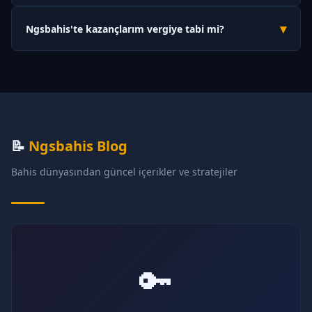
Evet, Ngsbahis müşteri hizmetleri haftanın 7 günü, 24 saat
indirmenize gerek kalmaz.
▾
Ngsbahis'te kazançlarım vergiye tabi mi?
hizmet vermektedir. Canlı sohbet, Telegram ve e-posta kanalları
aracılığıyla destek ekibine ulaşabilirsiniz. Ortalama yanıt süresi
Platform yurt dışı lisanslı olduğundan vergi kesintisi
2 dakika civarındadır.
yapılmamaktadır. Ancak kişisel vergi yükümlülükleriniz için
ülkenizin vergi mevzuatını incelemeniz veya bir mali müşavirle
görüşmeniz önerilir.
📝
Ngsbahis Blog
Bahis dünyasından güncel içerikler ve stratejiler
🔑