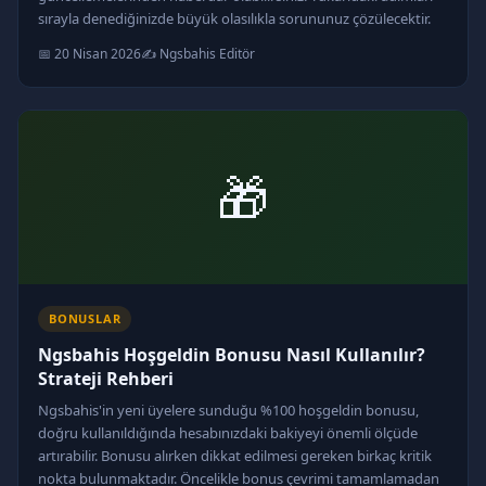
sırayla denediğinizde büyük olasılıkla sorununuz çözülecektir.
📅 20 Nisan 2026
✍️ Ngsbahis Editör
🎁
BONUSLAR
Ngsbahis Hoşgeldin Bonusu Nasıl Kullanılır?
Strateji Rehberi
Ngsbahis'in yeni üyelere sunduğu %100 hoşgeldin bonusu,
doğru kullanıldığında hesabınızdaki bakiyeyi önemli ölçüde
artırabilir. Bonusu alırken dikkat edilmesi gereken birkaç kritik
nokta bulunmaktadır. Öncelikle bonus çevrimi tamamlamadan