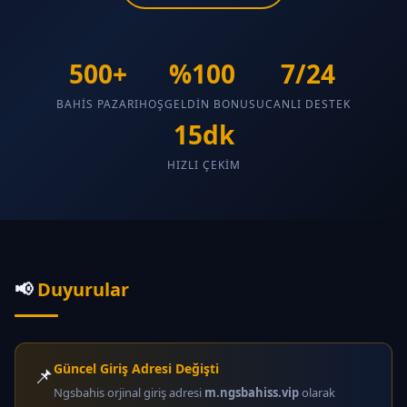
500+
%100
7/24
BAHIS PAZARI
HOŞGELDIN BONUSU
CANLI DESTEK
15dk
HIZLI ÇEKIM
📢
Duyurular
Güncel Giriş Adresi Değişti
📌
Ngsbahis orjinal giriş adresi
m.ngsbahiss.vip
olarak