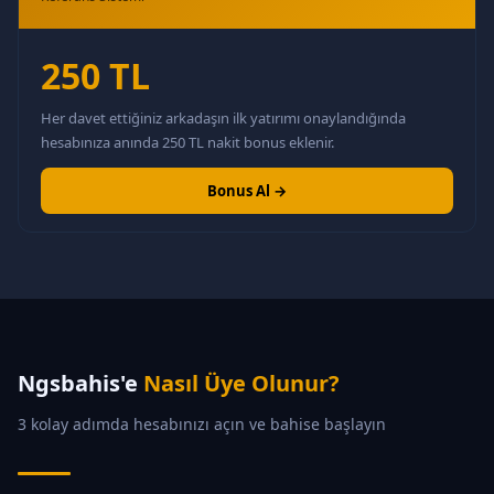
250 TL
Her davet ettiğiniz arkadaşın ilk yatırımı onaylandığında
hesabınıza anında 250 TL nakit bonus eklenir.
Bonus Al →
Ngsbahis'e
Nasıl Üye Olunur?
3 kolay adımda hesabınızı açın ve bahise başlayın