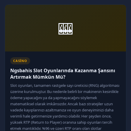
🎰
CASINO
Ngsbahis Slot Oyunlarında Kazanma Şansını
Artırmak Mümkün Mü?
Slot oyunları, tamamen rastgele sayı üreticisi (RNG) algoritması
üzerine kurulmuştur. Bu nedenle belirli bir makinenin kesinlikle
ödeme yapacağını ya da yapmayacağını söylemek
matematiksel olarak imkânsızdır. Ancak bazı stratejiler uzun
vadede kayıplarınızı azaltmanıza ve oyun deneyiminizi daha
verimli hale getirmenize yardımcı olabilir. Her şeyden önce,
yüksek RTP (Return to Player) oranına sahip oyunları tercih
etmek mantıklıdır. %96 ve üzeri RTP oranı olan slotlar