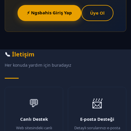
⚡ Ngsbahis Giriş Yap
Üye Ol
📞
İletişim
Her konuda yardım için buradayız
💬
📨
Canlı Destek
E-posta Desteği
Web sitesindeki canlı
Detaylı sorularınızı e-posta