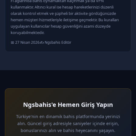
Fi ağlarında bahis oynamaktan kaçınmak ya da VPN
kullanmaktır. Altıncı kural ise hesap hareketlerinizi düzenli
olarak kontrol etmek ve şüpheli bir aktivite gördüğünüzde
hemen müşteri hizmetleriyle iletişime geçmektir. Bu kuralları
uygulayan kullanıcılar hesap güvenliğini azami düzeyde
koruyabilmektedir.
📅 27 Nisan 2026
✍️ Ngsbahis Editör
Ngsbahis'e Hemen Giriş Yapın
Türkiye'nin en dinamik bahis platformunda yerinizi
alın. Güncel giriş adresiyle saniyeler içinde erişin,
bonuslarınızı alın ve bahis heyecanını yaşayın.