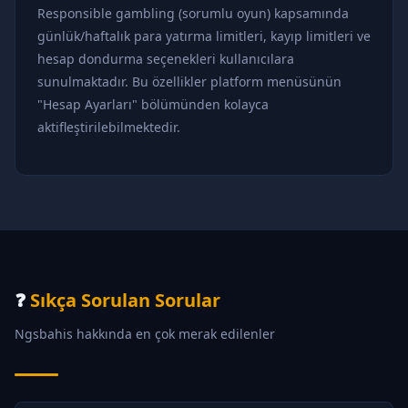
Responsible gambling (sorumlu oyun) kapsamında
günlük/haftalık para yatırma limitleri, kayıp limitleri ve
hesap dondurma seçenekleri kullanıcılara
sunulmaktadır. Bu özellikler platform menüsünün
"Hesap Ayarları" bölümünden kolayca
aktifleştirilebilmektedir.
❓
Sıkça Sorulan Sorular
Ngsbahis hakkında en çok merak edilenler