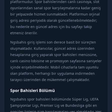
platformudur. Spor bahislerinden canlı casinoya, slot
oyunlarından sanal spor karşılaşmalarına kadar geniş
bir yelpazede hizmet sunmaktadır. Platformun orjinal
giriş adresi periyodik olarak güncellenebilmektedir;
bu nedenle en güncel adres için bu sayfayı takip
etmeniz önerilir.
Ngsbahis giriş işlemi son derece basit bir süreçten
oluşmaktadır. Kullanıcılar, güncel adres üzerinden
hesaplarına giriş yaparak spor bahisleri menüsüne,
canlı casino lobisine ve promosyon sayfasına saniyeler
içinde erişebilmektedir. Mobil cihazlarla tam uyumlu
olan platform, herhangi bir uygulama indirmeden
tarayıcı üzerinden de mükemmel çalışmaktadır.
Spor Bahisleri Bölümü
Ngsbahis spor bahisleri bölümünde Süper Lig, UEFA
Şampiyonlar Ligi, Premier Lig ve Bundesliga gibi en
popüler liglerin tüm karşılaşmaları yer almaktadır. Her