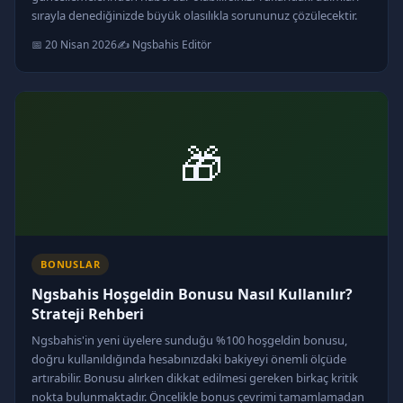
sırayla denediğinizde büyük olasılıkla sorununuz çözülecektir.
📅 20 Nisan 2026
✍️ Ngsbahis Editör
🎁
BONUSLAR
Ngsbahis Hoşgeldin Bonusu Nasıl Kullanılır?
Strateji Rehberi
Ngsbahis'in yeni üyelere sunduğu %100 hoşgeldin bonusu,
doğru kullanıldığında hesabınızdaki bakiyeyi önemli ölçüde
artırabilir. Bonusu alırken dikkat edilmesi gereken birkaç kritik
nokta bulunmaktadır. Öncelikle bonus çevrimi tamamlamadan