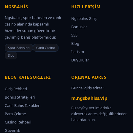
NGSBAHIS
HIZLI ERIŞIM
Ngsbahis, spor bahisleri ve canlı
Ngsbahis Giriş
casino alanında kapsamlı
Bonuslar
hizmetler sunan güvenilir bir
SSS
çevrimiçi bahis platformudur.
Blog
Spor Bahisleri
Canlı Casino
İletişim
Slot
Duyurular
BLOG KATEGORILERI
ORJINAL ADRES
Güncel giriş adresi:
Giriş Rehberi
Bonus Stratejileri
m.ngsbahiss.vip
Canlı Bahis Taktikleri
Bu sayfayı yer imlerinize
Para Çekme
ekleyerek adres değişikliklerinden
haberdar olun.
Casino Rehberi
Güvenlik