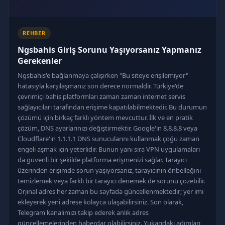
REHBER
Ngsbahis Giriş Sorunu Yaşıyorsanız Yapmanız
Gerekenler
Ngsbahis'e bağlanmaya çalışırken "Bu siteye erişilemiyor"
hatasıyla karşılaşmanız son derece normaldir. Türkiye'de
çevrimiçi bahis platformları zaman zaman internet servis
sağlayıcıları tarafından erişime kapatılabilmektedir. Bu durumun
çözümü için birkaç farklı yöntem mevcuttur. İlk ve en pratik
çözüm, DNS ayarlarınızı değiştirmektir. Google'ın 8.8.8.8 veya
Cloudflare'in 1.1.1.1 DNS sunucularını kullanmak çoğu zaman
engeli aşmak için yeterlidir. Bunun yanı sıra VPN uygulamaları
da güvenli bir şekilde platforma erişmenizi sağlar. Tarayıcı
üzerinden erişimde sorun yaşıyorsanız, tarayıcının önbelleğini
temizlemek veya farklı bir tarayıcı denemek de sorunu çözebilir.
Orjinal adres her zaman bu sayfada güncellenmektedir; yer imi
ekleyerek yeni adrese kolayca ulaşabilirsiniz. Son olarak,
Telegram kanalımızı takip ederek anlık adres
güncellemelerinden haberdar olabilirsiniz. Yukarıdaki adımları