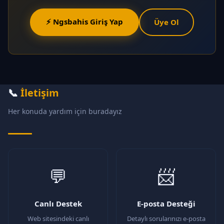
⚡ Ngsbahis Giriş Yap
Üye Ol
📞
İletişim
Her konuda yardım için buradayız
💬
📨
Canlı Destek
E-posta Desteği
Web sitesindeki canlı
Detaylı sorularınızı e-posta