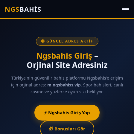
NGS
BAHİS
🔴 GÜNCEL ADRES AKTIF
Ngsbahis Giriş
–
Orjinal Site Adresiniz
Türkiye'nin güvenilir bahis platformu Ngsbahis'e erişim
için orjinal adres:
m.ngsbahiss.vip
. Spor bahisleri, canlı
casino ve yüzlerce oyun sizi bekliyor.
⚡ Ngsbahis Giriş Yap
🎁 Bonusları Gör