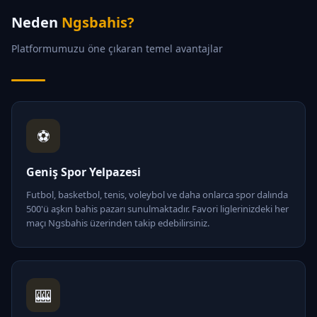
Neden
Ngsbahis?
Platformumuzu öne çıkaran temel avantajlar
⚽
Geniş Spor Yelpazesi
Futbol, basketbol, tenis, voleybol ve daha onlarca spor dalında
500'ü aşkın bahis pazarı sunulmaktadır. Favori liglerinizdeki her
maçı Ngsbahis üzerinden takip edebilirsiniz.
🎰