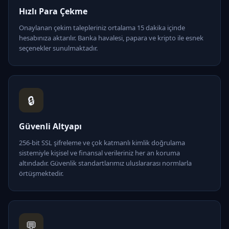
Hızlı Para Çekme
Onaylanan çekim talepleriniz ortalama 15 dakika içinde
hesabınıza aktarılır. Banka havalesi, papara ve kripto ile esnek
seçenekler sunulmaktadır.
🔒
Güvenli Altyapı
256-bit SSL şifreleme ve çok katmanlı kimlik doğrulama
sistemiyle kişisel ve finansal verileriniz her an koruma
altındadır. Güvenlik standartlarımız uluslararası normlarla
örtüşmektedir.
💬