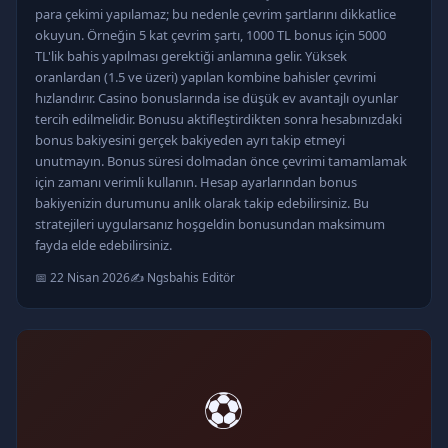
para çekimi yapılamaz; bu nedenle çevrim şartlarını dikkatlice
okuyun. Örneğin 5 kat çevrim şartı, 1000 TL bonus için 5000
TL'lik bahis yapılması gerektiği anlamına gelir. Yüksek
oranlardan (1.5 ve üzeri) yapılan kombine bahisler çevrimi
hızlandırır. Casino bonuslarında ise düşük ev avantajlı oyunlar
tercih edilmelidir. Bonusu aktifleştirdikten sonra hesabınızdaki
bonus bakiyesini gerçek bakiyeden ayrı takip etmeyi
unutmayın. Bonus süresi dolmadan önce çevrimi tamamlamak
için zamanı verimli kullanın. Hesap ayarlarından bonus
bakiyenizin durumunu anlık olarak takip edebilirsiniz. Bu
stratejileri uygularsanız hoşgeldin bonusundan maksimum
fayda elde edebilirsiniz.
📅 22 Nisan 2026
✍️ Ngsbahis Editör
⚽