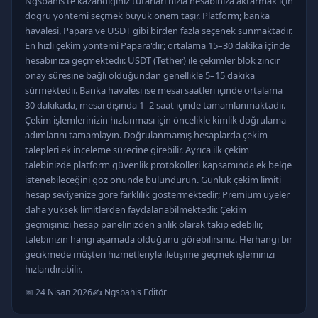
Ngsbahis'te kazandığınız tutarları hızla hesabınıza aktarmak için
doğru yöntemi seçmek büyük önem taşır. Platform; banka
havalesi, Papara ve USDT gibi birden fazla seçenek sunmaktadır.
En hızlı çekim yöntemi Papara'dır; ortalama 15–30 dakika içinde
hesabınıza geçmektedir. USDT (Tether) ile çekimler blok zincir
onay süresine bağlı olduğundan genellikle 5–15 dakika
sürmektedir. Banka havalesi ise mesai saatleri içinde ortalama
30 dakikada, mesai dışında 1–2 saat içinde tamamlanmaktadır.
Çekim işlemlerinizin hızlanması için öncelikle kimlik doğrulama
adımlarını tamamlayın. Doğrulanmamış hesaplarda çekim
talepleri ek inceleme sürecine girebilir. Ayrıca ilk çekim
talebinizde platform güvenlik protokolleri kapsamında ek belge
istenebileceğini göz önünde bulundurun. Günlük çekim limiti
hesap seviyenize göre farklılık göstermektedir; Premium üyeler
daha yüksek limitlerden faydalanabilmektedir. Çekim
geçmişinizi hesap panelinizden anlık olarak takip edebilir,
talebinizin hangi aşamada olduğunu görebilirsiniz. Herhangi bir
gecikmede müşteri hizmetleriyle iletişime geçmek işleminizi
hızlandırabilir.
📅 24 Nisan 2026
✍️ Ngsbahis Editör