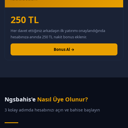
250 TL
Her davet ettiğiniz arkadaşın ilk yatırımı onaylandığında
hesabınıza anında 250 TL nakit bonus eklenir.
Bonus Al →
Ngsbahis'e
Nasıl Üye Olunur?
3 kolay adımda hesabınızı açın ve bahise başlayın