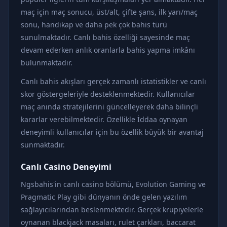
maç için maç sonucu, üst/alt, çifte şans, ilk yarı/maç
sonu, handikap ve daha pek çok bahis türü
sunulmaktadır. Canlı bahis özelliği sayesinde maç
devam ederken anlık oranlarla bahis yapma imkânı
bulunmaktadır.
Canlı bahis akışları gerçek zamanlı istatistikler ve canlı
skor göstergeleriyle desteklenmektedir. Kullanıcılar
maç anında stratejilerini güncelleyerek daha bilinçli
kararlar verebilmektedir. Özellikle İddaa oynayan
deneyimli kullanıcılar için bu özellik büyük bir avantaj
sunmaktadır.
Canlı Casino Deneyimi
Ngsbahis'in canlı casino bölümü, Evolution Gaming ve
Pragmatic Play gibi dünyanın önde gelen yazılım
sağlayıcılarından beslenmektedir. Gerçek krupiyelerle
oynanan blackjack masaları, rulet çarkları, baccarat