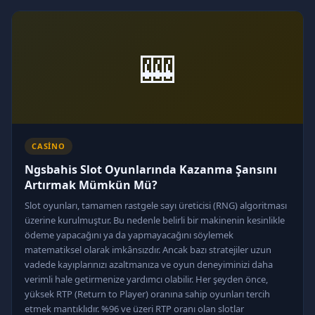
🎰
CASINO
Ngsbahis Slot Oyunlarında Kazanma Şansını
Artırmak Mümkün Mü?
Slot oyunları, tamamen rastgele sayı üreticisi (RNG) algoritması
üzerine kurulmuştur. Bu nedenle belirli bir makinenin kesinlikle
ödeme yapacağını ya da yapmayacağını söylemek
matematiksel olarak imkânsızdır. Ancak bazı stratejiler uzun
vadede kayıplarınızı azaltmanıza ve oyun deneyiminizi daha
verimli hale getirmenize yardımcı olabilir. Her şeyden önce,
yüksek RTP (Return to Player) oranına sahip oyunları tercih
etmek mantıklıdır. %96 ve üzeri RTP oranı olan slotlar