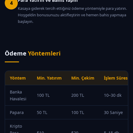
Para Yatırın ve Bahis Yapın
4
Kasaya giderek tercih ettiğiniz ödeme yöntemiyle para yatırın.
Hoşgeldin bonusunuzu aktifleştirin ve hemen bahis yapmaya
başlayın.
Ödeme
Yöntemleri
Yöntem
Min. Yatırım
Min. Çekim
İşlem Süresi
Banka
100 TL
200 TL
10–30 dk
Havalesi
Papara
50 TL
100 TL
30 Saniye
Kripto
Para
$10
$20
5–15 dk