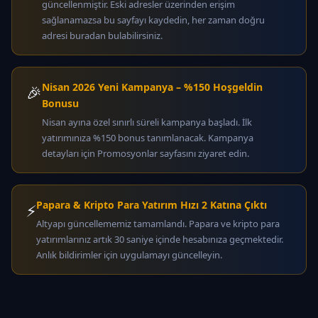
güncellenmiştir. Eski adresler üzerinden erişim
sağlanamazsa bu sayfayı kaydedin, her zaman doğru
adresi buradan bulabilirsiniz.
Nisan 2026 Yeni Kampanya – %150 Hoşgeldin
🎉
Bonusu
Nisan ayına özel sınırlı süreli kampanya başladı. İlk
yatırımınıza %150 bonus tanımlanacak. Kampanya
detayları için Promosyonlar sayfasını ziyaret edin.
Papara & Kripto Para Yatırım Hızı 2 Katına Çıktı
⚡
Altyapı güncellememiz tamamlandı. Papara ve kripto para
yatırımlarınız artık 30 saniye içinde hesabınıza geçmektedir.
Anlık bildirimler için uygulamayı güncelleyin.