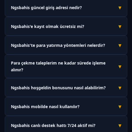
▾
Ngsbahis güncel giriş adresi nedir?
Ngsbahis'in güncel ve orjinal giriş adresi
m.ngsbahiss.vip
'dir.
▾
Ngsbahis'e kayıt olmak ücretsiz mi?
Platform zaman zaman erişim engellerine maruz
kalabildiğinden adres güncellenebilmektedir. Bu sayfayı
Evet, Ngsbahis'e üyelik tamamen ücretsizdir. Kayıt olmak için
tarayıcınıza kaydedin; değişiklik olduğunda buradan haberdar
▾
Ngsbahis'te para yatırma yöntemleri nelerdir?
herhangi bir ücret ödemeniz gerekmez. Üyelik formunu
olabilirsiniz.
doldurup hesabınızı doğruladıktan sonra anında bahis
Ngsbahis; banka havalesi, Papara, USDT (kripto para) ve QR
yapabilirsiniz.
Para çekme taleplerim ne kadar sürede işleme
kod gibi çeşitli ödeme yöntemleri sunmaktadır. Tüm para
▾
alınır?
yatırma işlemleri anlık olarak gerçekleşmekte, minimum
yatırım tutarı 50 TL'den başlamaktadır.
Ngsbahis'te kimlik doğrulaması tamamlanan hesaplar için
▾
Ngsbahis hoşgeldin bonusunu nasıl alabilirim?
çekim talepleri ortalama 15 dakika ile 2 saat içinde işleme
alınmaktadır. Yoğun dönemlerde bu süre kısmen uzayabilir
Ngsbahis'e ilk kez üye olduktan sonra Kasaya gidin ve para
ancak maksimum 24 saat içinde tamamlanır.
▾
Ngsbahis mobilde nasıl kullanılır?
yatırma işlemi sırasında "Hoşgeldin Bonusu" seçeneğini
aktifleştirin. İlk yatırımınıza %100 oranında, maksimum 1000 TL
Ngsbahis'e mobil cihazınızdan erişmek için tarayıcınızda
bonus tanımlanacaktır.
▾
Ngsbahis canlı destek hattı 7/24 aktif mi?
m.ngsbahiss.vip
adresini açmanız yeterlidir. Platform
tamamen responsive tasarıma sahip olduğu için uygulama