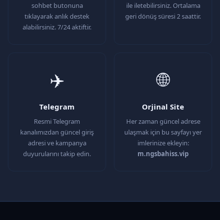
sohbet butonuna
ile iletebilirsiniz. Ortalama
tıklayarak anlık destek
geri dönüş süresi 2 saattir.
alabilirsiniz. 7/24 aktiftir.
✈️
🌐
Telegram
Orjinal Site
Resmi Telegram
Her zaman güncel adrese
kanalımızdan güncel giriş
ulaşmak için bu sayfayı yer
adresi ve kampanya
imlerinize ekleyin:
duyurularını takip edin.
m.ngsbahiss.vip