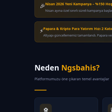
Nisan 2026 Yeni Kampanya – %150 Ho
🎉
Nisan ayına özel sınırlı süreli kampanya başl
Papara & Kripto Para Yatırım Hızı 2 Katı
⚡
Altyapı güncellememiz tamamlandı. Papara ve kri
Neden
Ngsbahis?
Platformumuzu öne çıkaran temel avantajlar
⚽