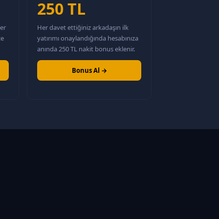
250 TL
her
Her davet ettiğiniz arkadaşın ilk
ze
yatırımı onaylandığında hesabınıza
anında 250 TL nakit bonus eklenir.
Bonus Al →