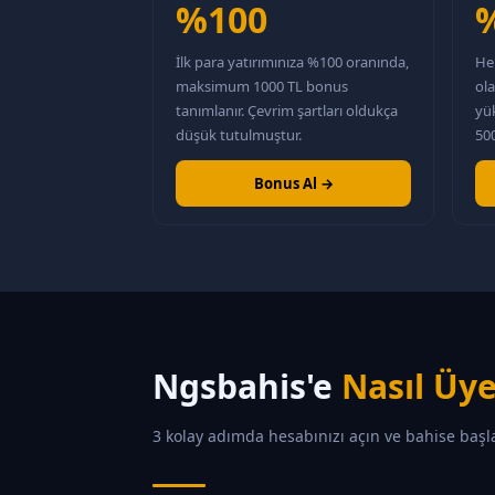
%100
İlk para yatırımınıza %100 oranında,
He
maksimum 1000 TL bonus
ol
tanımlanır. Çevrim şartları oldukça
yü
düşük tutulmuştur.
500
Bonus Al →
Ngsbahis'e
Nasıl Üy
3 kolay adımda hesabınızı açın ve bahise başl