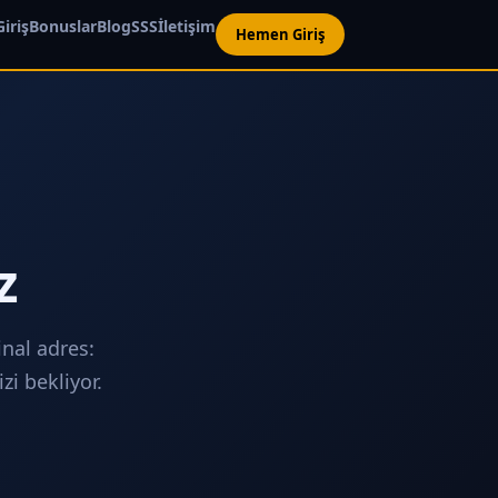
Giriş
Bonuslar
Blog
SSS
İletişim
Hemen Giriş
z
inal adres:
zi bekliyor.