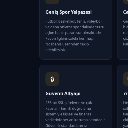
Geniş Spor Yelpazesi
Ca
Futbol, basketbol, tenis, voleybol
Ge
ve daha onlarca spor dalında 500'ü
bla
aşkın bahis pazarı sunulmaktadır.
mas
Favori liglerinizdeki her maçı
çö
Ngsbahis üzerinden takip
ka
edebilirsiniz.
🔒
Güvenli Altyapı
7/
256-bit SSL şifreleme ve çok
He
katmanlı kimlik doğrulama
so
sistemiyle kişisel ve finansal
kan
verileriniz her an koruma altındadır.
eki
Güvenlik standartlarımız
ya