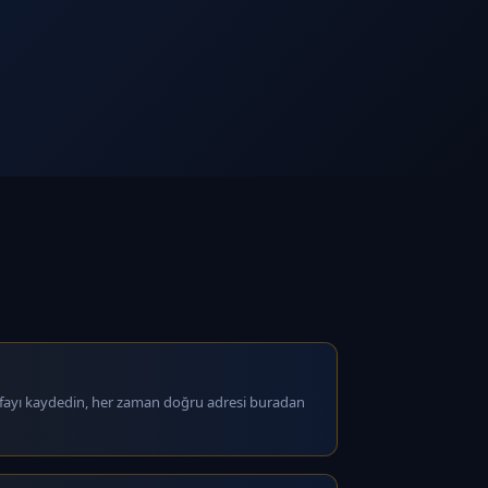
yfayı kaydedin, her zaman doğru adresi buradan