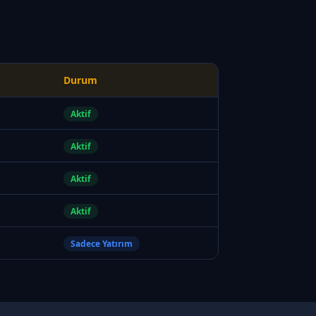
Durum
Aktif
Aktif
Aktif
Aktif
Sadece Yatırım