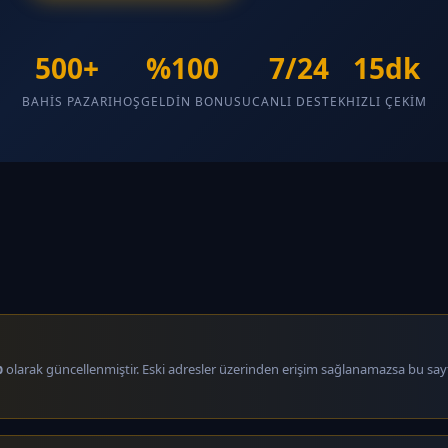
500+
%100
7/24
15dk
BAHIS PAZARI
HOŞGELDIN BONUSU
CANLI DESTEK
HIZLI ÇEKIM
p
olarak güncellenmiştir. Eski adresler üzerinden erişim sağlanamazsa bu sa