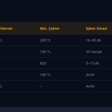
 Yatırım
Min. Çekim
İşlem Süresi
TL
200 TL
10–30 dk
L
100 TL
30 Saniye
$20
5–15 dk
L
100 TL
Anlık
TL
–
Anlık