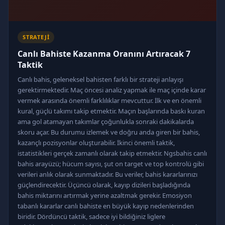
STRATEJI
Canlı Bahiste Kazanma Oranını Artıracak 7
Taktik
Canlı bahis, geleneksel bahisten farklı bir strateji anlayışı
gerektirmektedir. Maç öncesi analiz yapmak ile maç içinde karar
vermek arasında önemli farklılıklar mevcuttur. İlk ve en önemli
kural, güçlü takımı takip etmektir. Maçın başlarında baskı kuran
ama gol atamayan takımlar çoğunlukla sonraki dakikalarda
skoru açar. Bu durumu izlemek ve doğru anda giren bir bahis,
kazançlı pozisyonlar oluşturabilir. İkinci önemli taktik,
istatistikleri gerçek zamanlı olarak takip etmektir. Ngsbahis canlı
bahis arayüzü; hücum sayısı, şut on target ve top kontrolü gibi
verileri anlık olarak sunmaktadır. Bu veriler, bahis kararlarınızı
güçlendirecektir. Üçüncü olarak, kayıp dizileri başladığında
bahis miktarını artırmak yerine azaltmak gerekir. Emosiyon
tabanlı kararlar canlı bahiste en büyük kayıp nedenlerinden
biridir. Dördüncü taktik, sadece iyi bildiğiniz liglere