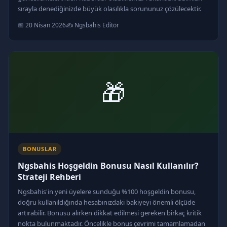
sırayla denediğinizde büyük olasılıkla sorununuz çözülecektir.
📅 20 Nisan 2026
✍️ Ngsbahis Editör
🎁
BONUSLAR
Ngsbahis Hoşgeldin Bonusu Nasıl Kullanılır?
Strateji Rehberi
Ngsbahis'in yeni üyelere sunduğu %100 hoşgeldin bonusu,
doğru kullanıldığında hesabınızdaki bakiyeyi önemli ölçüde
artırabilir. Bonusu alırken dikkat edilmesi gereken birkaç kritik
nokta bulunmaktadır. Öncelikle bonus çevrimi tamamlamadan