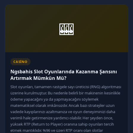
🎰
CASINO
Ngsbahis Slot Oyunlarında Kazanma Şansını
Artırmak Mümkün Mü?
Slot oyunları, tamamen rastgele sayı üreticisi (RNG) algoritması
üzerine kurulmuştur. Bu nedenle belirli bir makinenin kesinlikle
ödeme yapacağını ya da yapmayacağını söylemek
matematiksel olarak imkânsızdır. Ancak bazı stratejiler uzun
vadede kayıplarınızı azaltmanıza ve oyun deneyiminizi daha
verimli hale getirmenize yardımcı olabilir. Her şeyden önce,
yüksek RTP (Return to Player) oranına sahip oyunları tercih
etmek mantıklıdır. %96 ve üzeri RTP oranı olan slotlar