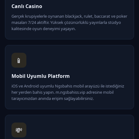
Canlı Casino
Gerçek krupiyelerle oynanan blackjack, rulet, baccarat ve poker
masaları 7/24 aktiftir. Yüksek çözünürlüklü yayınlarla stüdyo
kalitesinde oyun deneyimi yaşayın.
📱
Mobil Uyumlu Platform
iOS ve Android uyumlu Ngsbahis mobil arayüzü ile istediğiniz
her yerden bahis yapın. m.ngsbahiss.vip adresine mobil
tarayıcınızdan anında erişim sağlayabilirsiniz.
💸