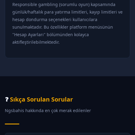
Responsible gambling (sorumlu oyun) kapsamında
günlük/haftalık para yatırma limitleri, kayıp limitleri ve
hesap dondurma seçenekleri kullanıcılara
sunulmaktadır. Bu özellikler platform menüsünün
"Hesap Ayarları" bölümünden kolayca
aktifleştirilebilmektedir.
❓
Sıkça Sorulan Sorular
Ngsbahis hakkında en çok merak edilenler