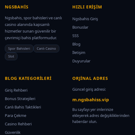
NGSBAHIS
HIZLI ERIŞIM
Ngsbahis, spor bahisleri ve canlı
Ngsbahis Giriş
casino alanında kapsamlı
Bonuslar
hizmetler sunan güvenilir bir
SSS
çevrimiçi bahis platformudur.
Blog
Spor Bahisleri
Canlı Casino
İletişim
Slot
Duyurular
BLOG KATEGORILERI
ORJINAL ADRES
Güncel giriş adresi:
Giriş Rehberi
Bonus Stratejileri
m.ngsbahiss.vip
Canlı Bahis Taktikleri
Bu sayfayı yer imlerinize
Para Çekme
ekleyerek adres değişikliklerinden
haberdar olun.
Casino Rehberi
Güvenlik