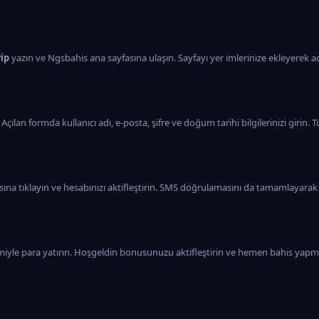
ip
yazın ve Ngsbahis ana sayfasına ulaşın. Sayfayı yer imlerinize ekleyerek adr
ılan formda kullanıcı adı, e-posta, şifre ve doğum tarihi bilgilerinizi girin. 
na tıklayın ve hesabınızı aktifleştirin. SMS doğrulamasını da tamamlayarak tü
miyle para yatırın. Hoşgeldin bonusunuzu aktifleştirin ve hemen bahis yapm