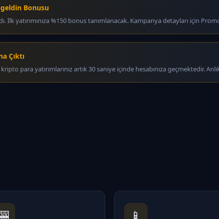
şgeldin Bonusu
adı. İlk yatırımınıza %150 bonus tanımlanacak. Kampanya detayları için Promo
na Çıktı
pto para yatırımlarınız artık 30 saniye içinde hesabınıza geçmektedir. Anlık
🎰
📱