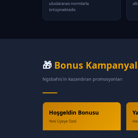
uluslararası normlarla
alt
örtüşmektedir.
🎁
Bonus Kampanyal
Ngsbahis'in kazandıran promosyonları
Hoşgeldin Bonusu
Y
Yeni Üyeye Özel
Her