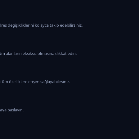
es değişikliklerini kolayca takip edebilirsiniz.
Tüm alanların eksiksiz olmasına dikkat edin.
m özelliklere erişim sağlayabilirsiniz.
aya başlayın.