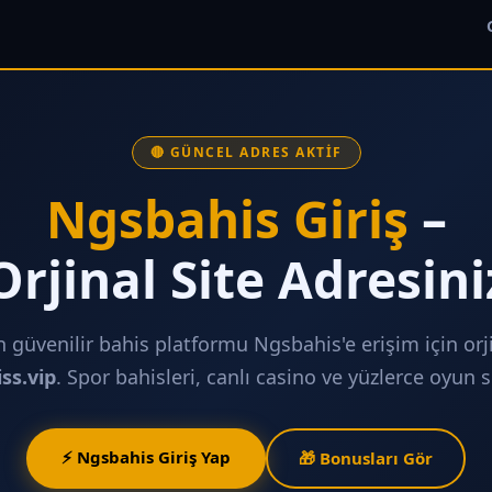
🔴 GÜNCEL ADRES AKTIF
Ngsbahis Giriş
–
Orjinal Site Adresini
n güvenilir bahis platformu Ngsbahis'e erişim için orj
ss.vip
. Spor bahisleri, canlı casino ve yüzlerce oyun si
⚡ Ngsbahis Giriş Yap
🎁 Bonusları Gör