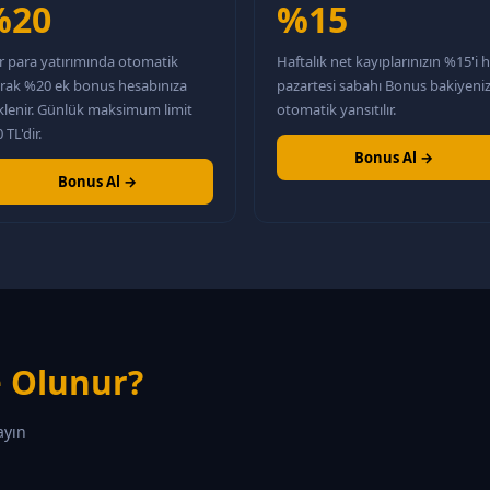
%20
%15
r para yatırımında otomatik
Haftalık net kayıplarınızın %15'i 
arak %20 ek bonus hesabınıza
pazartesi sabahı Bonus bakiyeni
klenir. Günlük maksimum limit
otomatik yansıtılır.
 TL'dir.
Bonus Al →
Bonus Al →
e Olunur?
ayın