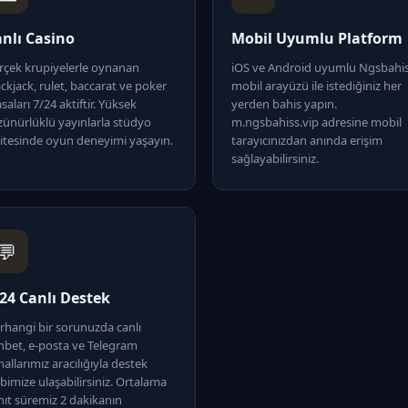
nlı Casino
Mobil Uyumlu Platform
rçek krupiyelerle oynanan
iOS ve Android uyumlu Ngsbahi
ckjack, rulet, baccarat ve poker
mobil arayüzü ile istediğiniz her
aları 7/24 aktiftir. Yüksek
yerden bahis yapın.
zünürlüklü yayınlarla stüdyo
m.ngsbahiss.vip adresine mobil
litesinde oyun deneyimi yaşayın.
tarayıcınızdan anında erişim
sağlayabilirsiniz.
💬
24 Canlı Destek
rhangi bir sorunuzda canlı
hbet, e-posta ve Telegram
allarımız aracılığıyla destek
bimize ulaşabilirsiniz. Ortalama
nıt süremiz 2 dakikanın