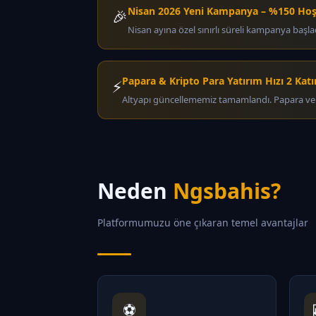
Nisan 2026 Yeni Kampanya – %150 Ho
🎉
Nisan ayına özel sınırlı süreli kampanya başl
Papara & Kripto Para Yatırım Hızı 2 Katı
⚡
Altyapı güncellememiz tamamlandı. Papara ve kri
Neden
Ngsbahis?
Platformumuzu öne çıkaran temel avantajlar
⚽