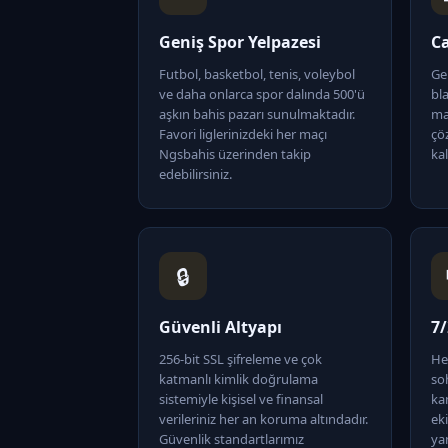
Geniş Spor Yelpazesi
Ca
Futbol, basketbol, tenis, voleybol
Ge
ve daha onlarca spor dalında 500'ü
bla
aşkın bahis pazarı sunulmaktadır.
mas
Favori liglerinizdeki her maçı
çö
Ngsbahis üzerinden takip
ka
edebilirsiniz.
🔒
Güvenli Altyapı
7/
256-bit SSL şifreleme ve çok
He
katmanlı kimlik doğrulama
so
sistemiyle kişisel ve finansal
kan
verileriniz her an koruma altındadır.
eki
Güvenlik standartlarımız
ya