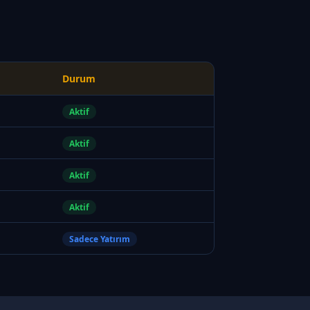
Durum
Aktif
Aktif
Aktif
Aktif
Sadece Yatırım