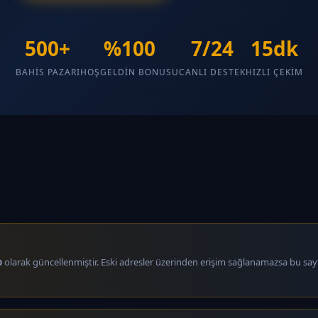
500+
%100
7/24
15dk
BAHIS PAZARI
HOŞGELDIN BONUSU
CANLI DESTEK
HIZLI ÇEKIM
p
olarak güncellenmiştir. Eski adresler üzerinden erişim sağlanamazsa bu sa