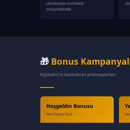
uluslararası normlarla
alt
örtüşmektedir.
🎁
Bonus Kampanyal
Ngsbahis'in kazandıran promosyonları
Hoşgeldin Bonusu
Y
Yeni Üyeye Özel
Her