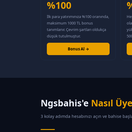
%100
İlk para yatırımınıza %100 oranında,
He
maksimum 1000 TL bonus
ol
tanımlanır. Çevrim şartları oldukça
yü
düşük tutulmuştur.
500
Bonus Al →
Ngsbahis'e
Nasıl Üy
3 kolay adımda hesabınızı açın ve bahise başl