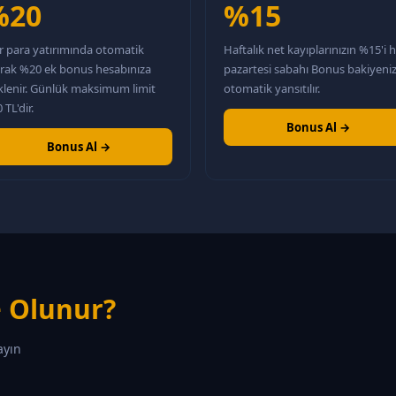
%20
%15
r para yatırımında otomatik
Haftalık net kayıplarınızın %15'i 
arak %20 ek bonus hesabınıza
pazartesi sabahı Bonus bakiyeni
klenir. Günlük maksimum limit
otomatik yansıtılır.
 TL'dir.
Bonus Al →
Bonus Al →
e Olunur?
ayın