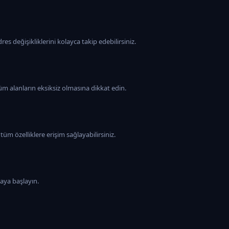
es değişikliklerini kolayca takip edebilirsiniz.
Tüm alanların eksiksiz olmasına dikkat edin.
m özelliklere erişim sağlayabilirsiniz.
aya başlayın.