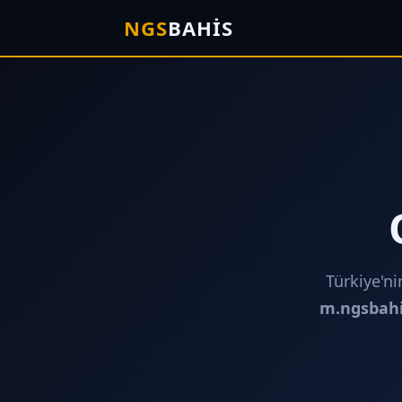
NGS
BAHİS
Türkiye'ni
m.ngsbahi