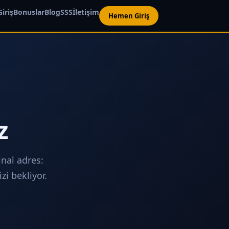
Giriş
Bonuslar
Blog
SSS
İletişim
Hemen Giriş
z
inal adres:
zi bekliyor.