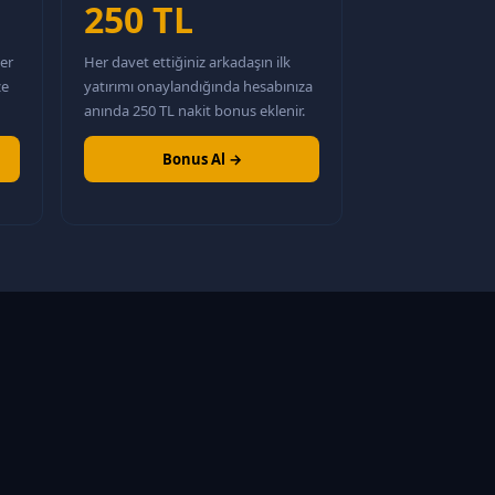
250 TL
her
Her davet ettiğiniz arkadaşın ilk
ze
yatırımı onaylandığında hesabınıza
anında 250 TL nakit bonus eklenir.
Bonus Al →