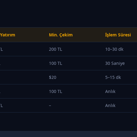
 Yatırım
Min. Çekim
İşlem Süresi
TL
200 TL
10–30 dk
L
100 TL
30 Saniye
$20
5–15 dk
L
100 TL
Anlık
TL
–
Anlık