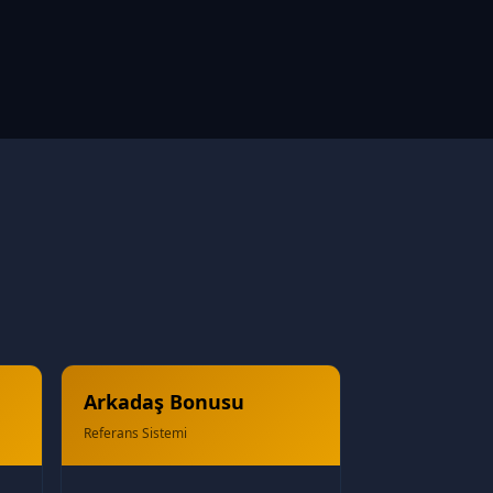
Arkadaş Bonusu
Referans Sistemi