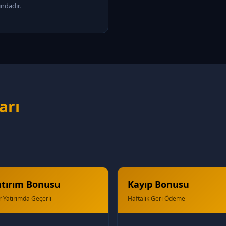
ındadır.
arı
atırım Bonusu
Kayıp Bonusu
 Yatırımda Geçerli
Haftalık Geri Ödeme