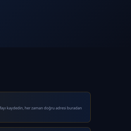
yfayı kaydedin, her zaman doğru adresi buradan