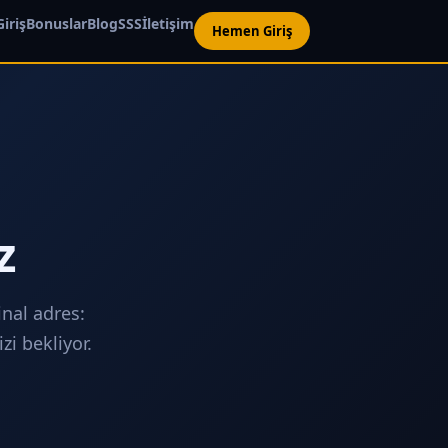
Giriş
Bonuslar
Blog
SSS
İletişim
Hemen Giriş
z
inal adres:
zi bekliyor.