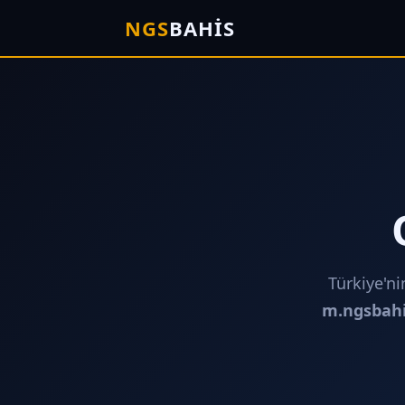
NGS
BAHİS
Türkiye'ni
m.ngsbahi