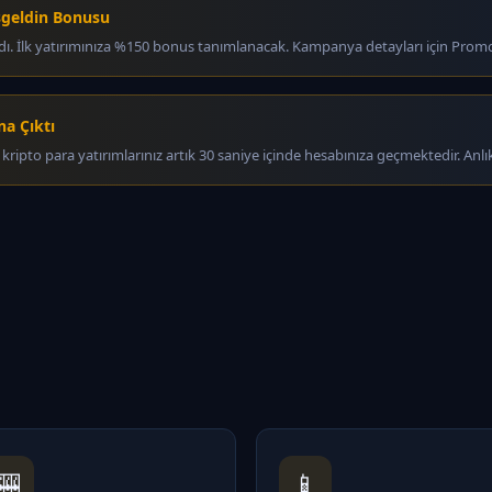
şgeldin Bonusu
adı. İlk yatırımınıza %150 bonus tanımlanacak. Kampanya detayları için Promo
na Çıktı
pto para yatırımlarınız artık 30 saniye içinde hesabınıza geçmektedir. Anlık
🎰
📱