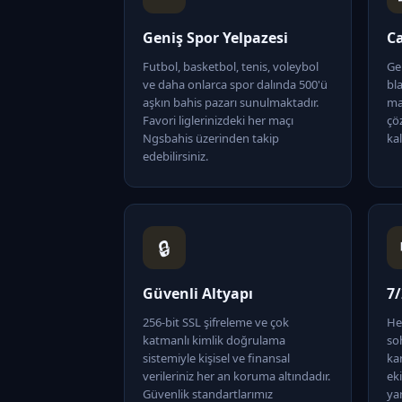
Geniş Spor Yelpazesi
Ca
Futbol, basketbol, tenis, voleybol
Ge
ve daha onlarca spor dalında 500'ü
bla
aşkın bahis pazarı sunulmaktadır.
mas
Favori liglerinizdeki her maçı
çö
Ngsbahis üzerinden takip
ka
edebilirsiniz.
🔒
Güvenli Altyapı
7/
256-bit SSL şifreleme ve çok
He
katmanlı kimlik doğrulama
so
sistemiyle kişisel ve finansal
kan
verileriniz her an koruma altındadır.
eki
Güvenlik standartlarımız
ya