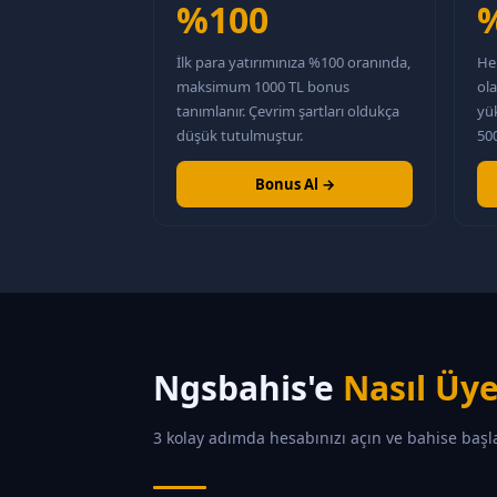
%100
İlk para yatırımınıza %100 oranında,
He
maksimum 1000 TL bonus
ol
tanımlanır. Çevrim şartları oldukça
yü
düşük tutulmuştur.
500
Bonus Al →
Ngsbahis'e
Nasıl Üy
3 kolay adımda hesabınızı açın ve bahise başl