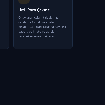
Hızlı Para Çekme
s
Onaylanan çekim talepleriniz
ortalama 15 dakika içinde
hesabınıza aktarılır. Banka havalesi,
papara ve kripto ile esnek
seçenekler sunulmaktadır.