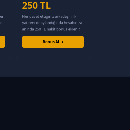
250 TL
her
Her davet ettiğiniz arkadaşın ilk
ze
yatırımı onaylandığında hesabınıza
anında 250 TL nakit bonus eklenir.
Bonus Al →