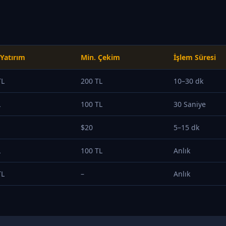
 Yatırım
Min. Çekim
İşlem Süresi
TL
200 TL
10–30 dk
L
100 TL
30 Saniye
$20
5–15 dk
L
100 TL
Anlık
TL
–
Anlık