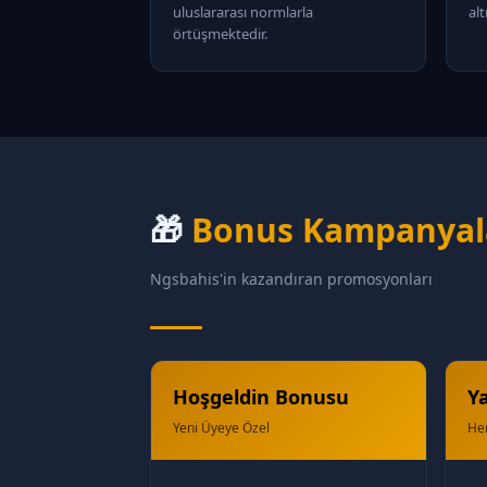
uluslararası normlarla
alt
örtüşmektedir.
🎁
Bonus Kampanyal
Ngsbahis'in kazandıran promosyonları
Hoşgeldin Bonusu
Y
Yeni Üyeye Özel
Her