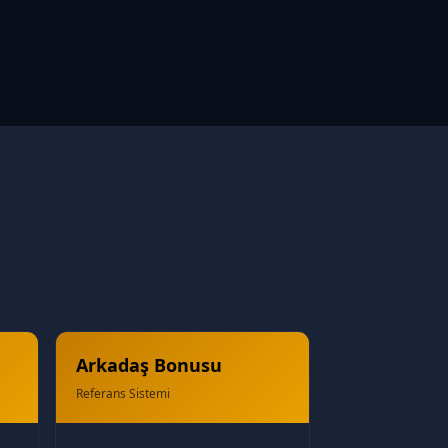
Arkadaş Bonusu
Referans Sistemi